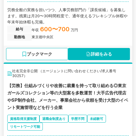
労務全般の実務を担いつつ、人事労務部門の「課長候補」を募集し
ます。残業は月20〜30時間程度で、通年使えるフレキシブル休暇や
年末年始休暇も完備。
600〜700
給与
年収
万円
勤務地
東京都中央区
ブックマーク
詳細をみる
社名完全非公開 （エージェントに問い合わせください/求人番号
30257）
【労務】仕組みづくりや改善に裁量を持って取り組める◎東京
ガールズコレクション等の大型案を多数運営！大手広告代理店
やSP制作会社、メーカー、事業会社から依頼を受け大型のイベ
ント実施管理などを行う企業
資格取得支援制度
退職金制度あり
学歴不問
未経験可
リモートワーク可能