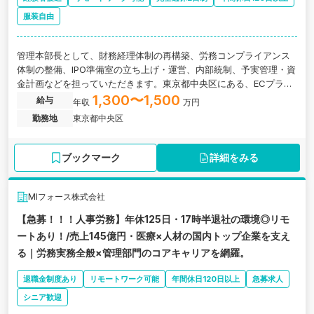
服装自由
管理本部長として、財務経理体制の再構築、労務コンプライアンス
体制の整備、IPO準備室の立ち上げ・運営、内部統制、予実管理・資
金計画などを担っていただきます。東京都中央区にある、ECプラッ
トフォームの開発・導入・運用を自社一貫で手がけ、事業者の成長
1,300〜1,500
給与
年収
万円
を支える技術力特化型企業の求人です。
勤務地
東京都中央区
ブックマーク
詳細をみる
MIフォース株式会社
【急募！！！人事労務】年休125日・17時半退社の環境◎リモ
ートあり！/売上145億円・医療×人材の国内トップ企業を支え
る｜労務実務全般×管理部門のコアキャリアを網羅。
退職金制度あり
リモートワーク可能
年間休日120日以上
急募求人
シニア歓迎