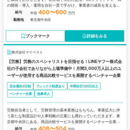
の開発・導入・運用を自社一貫で手がけ、事業者の成長を支える技
術力特化型企業です。
400〜600
給与
年収
万円
勤務地
東京都中央区
ブックマーク
詳細をみる
株式会社マイベスト
【労務】労務のスペシャリストを目指せる！LINEヤフー株式会
社の子会社でありながら上場準備中！月間3,000万人以上のユ
ーザーが使用する商品比較サービスを展開するベンチャー企業
完全週休2日制
フレックス制度あり
年間休日120日以上
ベンチャー企業
急募求人
労務担当者として、労務管理の基本業務はもちろん、事業拡大に伴
う新たな制度設計や人事戦略の立案にも携わっていただきます。東
京都中央区にある、商品比較サービスを展開するベンチャー企業の
求人
408〜504
給与
年収
万円