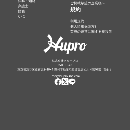
法務・知財
ご掲載希望の企業様へ
弁護士
規約
財務
CFO
利用規約
個人情報保護方針
業務の運営に関する規程等
株式会社ヒュープロ
150-0043
東京都渋谷区道玄坂2-16-4 野村不動産渋谷道玄坂ビル 4階/6階（受付）
info@hupro-inc.com