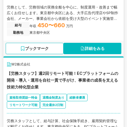
労務として、労務領域の実務全般を中心に、制度運用・改善まで幅
広くお任せします。東京都中央区にある、大手広告代理店やSP制作
会社、メーカー、事業会社から依頼を受け大型のイベント実施管理
など行う成長企業の求人です。
450〜660
給与
年収
万円
勤務地
東京都中央区
ブックマーク
詳細をみる
W2株式会社
【労務スタッフ】週2回リモート可能！ECプラットフォームの
開発・導入・運用を自社一貫で手がけ、事業者の成長を支える
技術力特化型企業
資格取得奨励一時金
退職金制度あり
経験者優遇
リモートワーク可能
完全週休2日制
労務スタッフとして、給与計算、社会保険手続き、雇用契約管理な
ど幅広くお任せします。東京都中央区にある、ECプラットフォーム