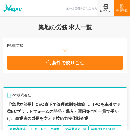
条件で絞りこむ
採用担当者の方はこちら
ログイン
会員登録
築地の労務 求人一覧
[職種]
労務
条件で絞りこむ
W2株式会社
【管理本部長】CEO直下で管理体制を構築し、IPOを牽引する
◎ECプラットフォームの開発・導入・運用を自社一貫で手が
け、事業者の成長を支える技術力特化型企業
経験者優遇
リモートワーク可能
完全週休2日制
年間休日120日以上