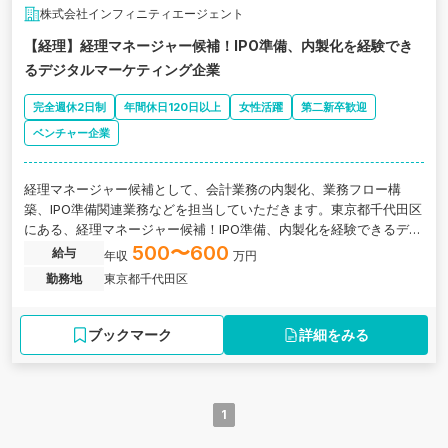
株式会社インフィニティエージェント
【経理】経理マネージャー候補！IPO準備、内製化を経験でき
るデジタルマーケティング企業
完全週休2日制
年間休日120日以上
女性活躍
第二新卒歓迎
ベンチャー企業
経理マネージャー候補として、会計業務の内製化、業務フロー構
築、IPO準備関連業務などを担当していただきます。東京都千代田区
にある、経理マネージャー候補！IPO準備、内製化を経験できるデジ
タルマーケティング企業です。
500〜600
給与
年収
万円
勤務地
東京都千代田区
ブックマーク
詳細をみる
1