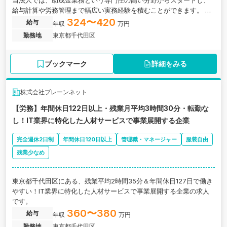
当法人では、助成金業務という専門性の高い分野からスタートし、
給与計算や労務管理まで幅広い実務経験を積むことができます。 事
業拡大フェーズだからこそ、様々な業務に挑戦でき、社労士として
324〜420
給与
年収
万円
の総合的なスキルを習得できる環境です。 将来独立を目指す方にと
勤務地
東京都千代田区
っても、理想的なキャリア形成の場となるでしょう。
ブックマーク
詳細をみる
株式会社ブレーンネット
【労務】年間休日122日以上・残業月平均3時間30分・転勤な
し！IT業界に特化した人材サービスで事業展開する企業
完全週休2日制
年間休日120日以上
管理職・マネージャー
服装自由
残業少なめ
東京都千代田区にある、残業平均2時間35分＆年間休日127日で働き
やすい！IT業界に特化した人材サービスで事業展開する企業の求人
です。
360〜380
給与
年収
万円
勤務地
東京都千代田区