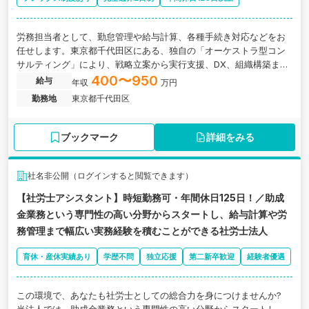
労務担当者として、勤怠管理や給与計算、各種手続き対応などをお
任せします。東京都千代田区にある、独自の「オーケストラ型コン
サルティング」により、戦略立案から実行支援、DX、組織構築まで
を一貫して提供している企業の求人です。
400〜950
給与
年収
万円
勤務地
東京都千代田区
ブックマーク
詳細をみる
社名非公開（ログインすると閲覧できます）
【社労士アシスタント】時短勤務可・年間休日125日！／助成
金業務という専門性の高い分野からスタートし、給与計算や労
務管理まで幅広い実務経験を積むことができる社労士法人
育休・産休実績あり
学歴不問
独立応援
第二新卒歓迎
経験者優遇
この環境で、あなたも社労士としての総合力を身につけませんか?