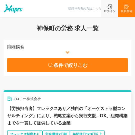
条件で絞りこむ
採用担当者の方はこちら
ログイン
会員登録
神保町の労務 求人一覧
[職種]
労務
条件で絞りこむ
コロニー株式会社
【労務担当者】フレックスあり／独自の「オーケストラ型コン
サルティング」により、戦略立案から実行支援、DX、組織構築
までを一貫して提供している企業
フレックス制度あり
完全週休2日制
年間休日120日以上