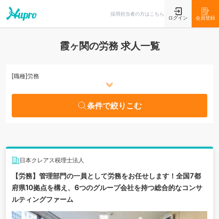
条件で絞りこむ
採用担当者の方はこちら
ログイン
会員登録
霞ヶ関の労務 求人一覧
[職種]
労務
条件で絞りこむ
日本クレアス税理士法人
【労務】管理部門の一員として労務をお任せします！全国7都
府県10拠点を構え、6つのグループ会社を持つ総合的なコンサ
ルティングファーム