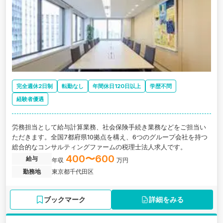
完全週休2日制
転勤なし
年間休日120日以上
学歴不問
経験者優遇
労務担当として給与計算業務、社会保険手続き業務などをご担当い
ただきます。全国7都府県10拠点を構え、6つのグループ会社を持つ
総合的なコンサルティングファームの税理士法人求人です。
400〜600
給与
年収
万円
勤務地
東京都千代田区
ブックマーク
詳細をみる