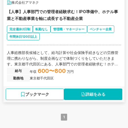
株式会社アマネク
【人事】人事部門での管理者経験求む！IPO準備中、ホテル事
業と不動産事業を軸に成長する不動産企業
完全週休2日制
転勤なし
管理職・マネージャー
ベンチャー企業
年間休日120日以上
人事総務部長候補として、給与計算や社会保険手続きなどの労務管
理に携わりながら、制度企画などで体制づくりをしていただきま
す。東京都千代田区にある、人事部門での管理者経験求む！ホテル
事業と不動産事業を軸に成長する不動産企業の求人です。
600〜800
給与
年収
万円
勤務地
東京都千代田区
ブックマーク
詳細をみる
1