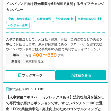
インバウンド向け観光事業を65カ国で展開するライフチェンジ
カンパニー
育休・産休実績あり
経験者優遇
完全週休2日制
年間休日120日以上
ベンチャー企業
人事労務担当として、入退社・勤怠・有給・契約管理などの実務を
中心にお任せします。東京都目黒区にある、グローバルな留学支援
やインバウンド向け観光事業を65カ国で展開するライフチェンジカ
ンパニーの求人です。
400〜650
給与
年収
万円
勤務地
東京都目黒区
ブックマーク
詳細をみる
株式会社SUPER STUDIO
【人事労務エキスパート/フレックスあり】法的な知見を活かし
て専門性が磨けるポジションです。すごいベンチャー100に選
出！ECの業務効率化・売上向上のためのコンサルティングと