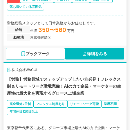
落ち着いている雰囲気
労務総務スタッフとして日常業務からお任せします。
350〜560
給与
年収
万円
勤務地
東京都豊島区
ブックマーク
詳細をみる
株式会社WACUL
【労務】労務領域でステップアップしたい方必見！フレックス
制＆リモートワーク環境完備！AIの力で企業・マーケターの生
産性の最大化を実現するグロース上場企業
完全週休2日制
フレックス制度あり
リモートワーク可能
学歴不問
年間休日120日以上
東京都千代田区にある、グロース市場上場のAIの力で企業・マーケ