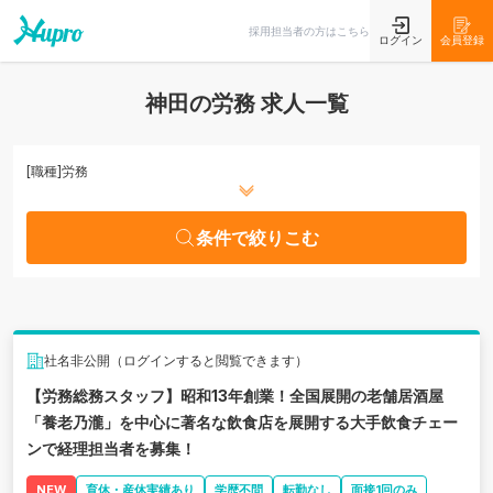
条件で絞りこむ
採用担当者の方はこちら
ログイン
会員登録
神田の労務 求人一覧
[職種]
労務
条件で絞りこむ
社名非公開（ログインすると閲覧できます）
【労務総務スタッフ】昭和13年創業！全国展開の老舗居酒屋
「養老乃瀧」を中心に著名な飲食店を展開する大手飲食チェー
ンで経理担当者を募集！
NEW
育休・産休実績あり
学歴不問
転勤なし
面接1回のみ