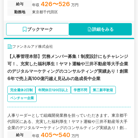
426〜526
給与
年収
万円
勤務地
東京都千代田区
ブックマーク
詳細をみる
ファンネルアド株式会社
【人事管理本部】労務メンバー募集！制度設計にもチャレンジ
可！、充実した福利厚生！ヤマト運輸や三井不動産等大手企業
のデジタルマーケティングのコンサルティング実績あり！創業
6年で売上高100億円越え見込みの急成長中企業
完全週休2日制
年間休日120日以上
学歴不問
第二新卒歓迎
ベンチャー企業
人事リーダーとして組織開発業務を担っていただきます。東京都千
代田区にある、充実した福利厚生！ヤマト運輸や三井不動産等大手
企業のデジタルマーケティングのコンサルティング実績あり！創業6
年で売上高100億円越え見込みの急成長中企業の求人です。
405〜540
給与
年収
万円