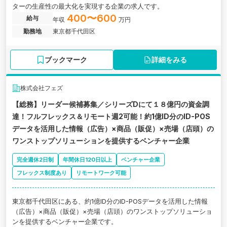
ターの生産性の最大化を実現する企業の求人です。
400〜600
給与
年収
万円
勤務地
東京都千代田区
ブックマーク
詳細をみる
株式会社フェズ
【総務】リーダー候補募集／シリーズDにて１８億円の資金調
達！フルフレックス＆リモート週2可能！約1億ID分のID-POS
データを活用した情報（広告）×商品（販促）×売場（店頭）の
ワンストップソリューションを提供するベンチャー企業
完全週休2日制
年間休日120日以上
ベンチャー企業
フレックス制度あり
リモートワーク可能
東京都千代田区にある、約1億ID分のID-POSデータを活用した情報
（広告）×商品（販促）×売場（店頭）のワンストップソリューショ
ンを提供するベンチャー企業です。