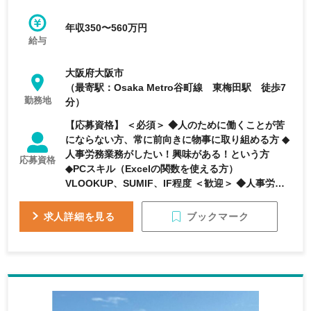
年収350〜560万円
給与
大阪府大阪市
（最寄駅：Osaka Metro谷町線 東梅田駅 徒歩7
勤務地
分）
【応募資格】 ＜必須＞ ◆人のために働くことが苦
にならない方、常に前向きに物事に取り組める方 ◆
人事労務業務がしたい！興味がある！という方
応募資格
◆PCスキル（Excelの関数を使える方）
VLOOKUP、SUMIF、IF程度 ＜歓迎＞ ◆人事労務
業務のご経験 ◆衛生管理者（第一種・第二種）
ブックマーク
求人詳細を見る