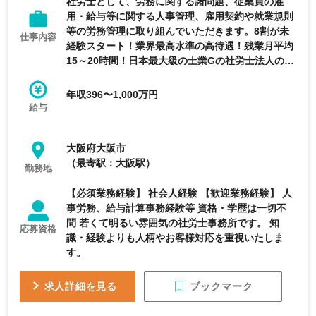
社労士として、労務に関する諸問題、従業員の雇
用・給与等に関する人事管理、雇用契約や就業規則
等の労務管理に取り組んでいただきます。8割が未
仕事内容
経験スタート！業界最高水準の高待遇！残業月平均
15～20時間！日本最大級の士業Gの社労士法人の求
人です。
年収396〜1,000万円
給与
大阪府大阪市
（最寄駅：大阪駅）
勤務地
【必須業務経験】 社会人経験 【歓迎業務経験】 人
事労務、給与計算事務経験等 資格・学歴は一切不
問 若くて明るい雰囲気の社労士事務所です。 知
応募資格
識・経験よりも人柄やお客様対応を重視いたしま
す。
ブックマーク
求人詳細を見る