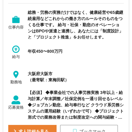
完全週休2日制
総務・労務の実務だけではなく、健康経営や65歳継
続雇用などこれからの働き方のルールそのものをつ
くる仕事です。 給与・社保・勤怠のオペレーショ
仕事内容
ンはBPOや派遣と連携し、あなたには「制度設計」
と「プロジェクト推進」をお任せします。
年収450〜800万円
給与
大阪府大阪市
（最寄駅：東梅田駅）
勤務地
【必須】 ◆事業会社での人事労務実務 3年以上 ◦ 給
与計算／年末調整／社保定例を一通り回せるレベル
◆ジョブカン勤怠、給与奉行など クラウド系労務シ
応募資格
ステムの運用経験（いずれかで可） ◆プロジェクト
形式での業務改善または制度改定への関与経験 ◦ 就
業規則改定、評価制度リニューアル、健康診断運用
の仕組み見直しなど 【歓迎】 ◆シニア雇用・再雇
ブックマーク
求人詳細を見る