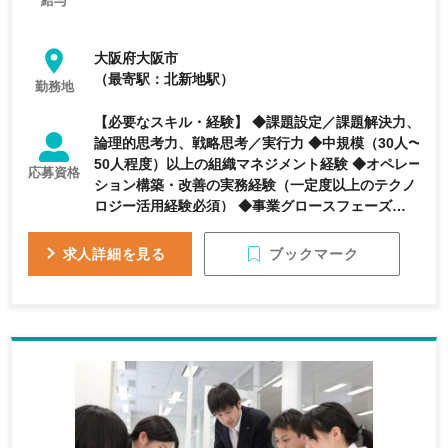
給与
大阪府大阪市
（最寄駅：北新地駅）
勤務地
【必要なスキル・経験】 ◆課題設定／課題解決力、
論理的思考力、戦略思考／実行力 ◆中規模（30人〜
50人程度）以上の組織マネジメント経験 ◆オペレー
応募資格
ション構築・改善の実務経験（一定度以上のテクノ
ロジー活用経験必須） ◆事業グロースフェーズの経
験 【あると望ましいスキル・経験】 ◆BPO事業マ
ネジメント経験（グロースフェーズであれば尚可）
ブックマーク
求人詳細を見る
◆人事制度などの制度構築の経験 ◆経営層レイヤー
とのクライアント折衝経験 【求める人物像】 ◆自
ら描いたグループ戦略をもとにその背景含めた意図
を深く説明しベクトルを揃え、その達成に向けて強
いコミットメントを引き出す仕組みを作れる方 ◆グ
ループの目標達成に向け、重要課題を特定し、適切
な優先度を設計することでグループとして最適なス
ピードで行動量を最大化する仕組みを作れる方 ◆グ
ループメンバーに対し積極的にフィードバックを行