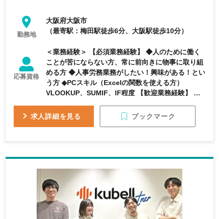
大阪府大阪市
（最寄駅：梅田駅徒歩6分、大阪駅徒歩10分）
勤務地
＜業務経験＞ 【必須業務経験】 ◆人のために働く
ことが苦にならない方、常に前向きに物事に取り組
める方 ◆人事労務業務がしたい！興味がある！とい
応募資格
う方 ◆PCスキル（Excelの関数を使える方）
VLOOKUP、SUMIF、IF程度 【歓迎業務経験】 ◆
人事労務業務のご経験 ◆衛生管理者（第一種・第二
種）
ブックマーク
求人詳細を見る