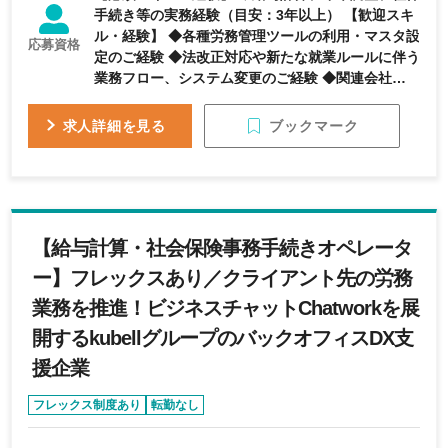
手続き等の実務経験（目安：3年以上） 【歓迎スキ
ル・経験】 ◆各種労務管理ツールの利用・マスタ設
応募資格
定のご経験 ◆法改正対応や新たな就業ルールに伴う
業務フロー、システム変更のご経験 ◆関連会社や部
門統合に伴うルールの統一化、マニュアル整備のご
経験 ◆奉行シリーズ（特に給与奉行）の運用経験 ◆
ブックマーク
求人詳細を見る
チームリーダー経験（人数問わず・1年以上）
【給与計算・社会保険事務手続きオペレータ
ー】フレックスあり／クライアント先の労務
業務を推進！ビジネスチャットChatworkを展
開するkubellグループのバックオフィスDX支
援企業
フレックス制度あり
転勤なし