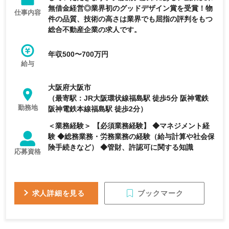
無借金経営◎業界初のグッドデザイン賞を受賞！物
仕事内容
件の品質、技術の高さは業界でも屈指の評判をもつ
総合不動産企業の求人です。
年収500〜700万円
給与
大阪府大阪市
（最寄駅：JR大阪環状線福島駅 徒歩5分 阪神電鉄
勤務地
阪神電鉄本線福島駅 徒歩2分）
＜業務経験＞ 【必須業務経験】 ◆マネジメント経
験 ◆総務業務・労務業務の経験（給与計算や社会保
険手続きなど） ◆管財、許認可に関する知識
応募資格
ブックマーク
求人詳細を見る