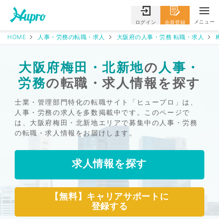
メニュー
ログイン
会員登録
HOME
人事・労務の転職・求人
大阪府の人事・労務 転職・求人
大阪府梅田・北新地
の
人事・
労務
の転職・求人情報を探す
士業・管理部門特化の転職サイト「ヒュープロ」は、
人事・労務の求人を多数掲載中です。このページで
は、大阪府梅田・北新地エリアで募集中の人事・労務
の転職・求人情報をお届けします。
求人情報を探す
【無料】キャリアサポートに
登録する