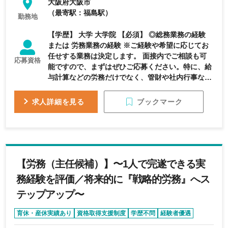
大阪府大阪市
（最寄駅：福島駅）
勤務地
【学歴】 大学 大学院 【必須】 ◎総務業務の経験
または 労務業務の経験 ※ご経験や希望に応じてお
任せする業務は決定します。 面接内でご相談も可
応募資格
能ですので、まずはぜひご応募ください。特に、給
与計算などの労務だけでなく、管財や社内行事など
の総務全般にも広く・柔軟に携わりたい積極的な方
を歓迎します。 【尚可】 〇下記のご経験をお持ち
ブックマーク
求人詳細を見る
の方 ・業務プロセス改善 ・経費削減策の実施 ・許
認可等の届出 ・ISO認証の手続き ・労基署監査の
対応 ・社会保険手続き 【歓迎する資格】 宅地建物
取引士、甲種防火管理者資格など
【労務（主任候補）】〜1人で完遂できる実
務経験を評価／将来的に『戦略的労務』へス
テップアップ〜
育休・産休実績あり
資格取得支援制度
学歴不問
経験者優遇
完全週休2日制