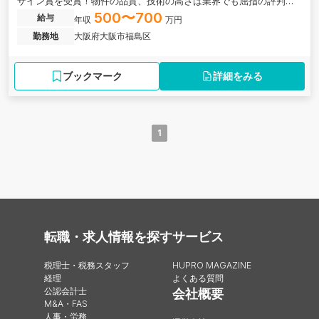
ザイン賞を受賞！物件の品質、技術の高さは業界でも屈指の評判を
もつ総合不動産企業の求人です。
500〜700
給与
年収
万円
勤務地
大阪府大阪市福島区
ブックマーク
詳細をみる
1
転職・求人情報を探す
サービス
税理士・税務スタッフ
HUPRO MAGAZINE
経理
よくある質問
公認会計士
会社概要
M&A・FAS
人事・労務