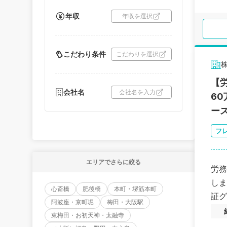
年収
年収を選択
こだわり条件
こだわりを選択
株
【
会社名
会社名を入力
60
ー
フ
エリアでさらに絞る
労務
しま
心斎橋
肥後橋
本町・堺筋本町
証グ
阿波座・京町堀
梅田・大阪駅
東梅田・お初天神・太融寺