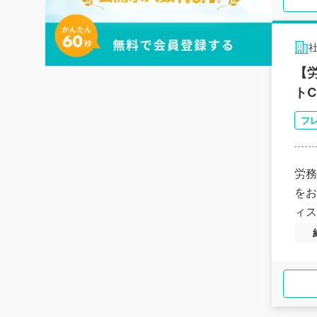
【
トC
フ
労務
をお
ィス