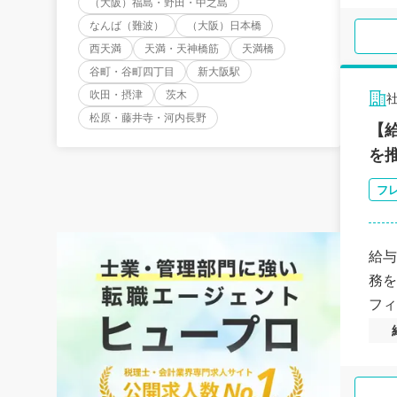
（大阪）福島・野田・中之島
なんば（難波）
（大阪）日本橋
西天満
天満・天神橋筋
天満橋
谷町・谷町四丁目
新大阪駅
吹田・摂津
茨木
松原・藤井寺・河内長野
【
を推
フ
給与
務を
フィ