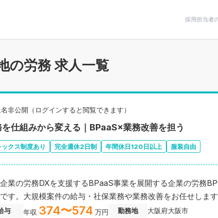
条件で絞りこむ
採用担当者
地の労務 求人一覧
社名非公開（ログインすると閲覧できます）
務を仕組みから変える｜BPaaS×業務改善を担う
レックス制度あり
完全週休2日制
年間休日120日以上
服装自由
企業の労務DXを支援するBPaaS事業を展開する企業の労務B
です。大規模案件の給与・社保業務や業務改善をお任せします
374〜574
給与
勤務地
大阪府大阪市
年収
万円