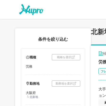
北新
条件を絞り込む
職種
職種を選択
労
労務
フ
勤務地
勤務地を選択
大手
大阪府
ョン
└
北新地