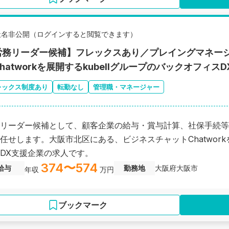
社名非公開（ログインすると閲覧できます）
労務リーダー候補】フレックスあり／プレイングマネー
hatworkを展開するkubellグループのバックオフィス
レックス制度あり
転勤なし
管理職・マネージャー
リーダー候補として、顧客企業の給与・賞与計算、社保手続等
任せします。大阪市北区にある、ビジネスチャットChatworkを
DX支援企業の求人です。
374〜574
給与
勤務地
大阪府大阪市
年収
万円
ブックマーク