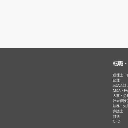
転職
税理士・
経理
公認会計
M&A・FA
人事・労
社会保険
法務・知
弁護士
財務
CFO