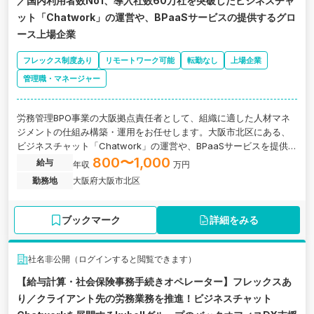
／国内利用者数No1、導入社数60万社を突破したビジネスチャ
ット「Chatwork」の運営や、BPaaSサービスの提供するグロ
ース上場企業
フレックス制度あり
リモートワーク可能
転勤なし
上場企業
管理職・マネージャー
労務管理BPO事業の大阪拠点責任者として、組織に適した人材マネ
ジメントの仕組み構築・運用をお任せします。大阪市北区にある、
ビジネスチャット「Chatwork」の運営や、BPaaSサービスを提供し
ている東証グロース上場企業の求人です。
800〜1,000
給与
年収
万円
勤務地
大阪府大阪市北区
ブックマーク
詳細をみる
社名非公開（ログインすると閲覧できます）
【給与計算・社会保険事務手続きオペレーター】フレックスあ
り／クライアント先の労務業務を推進！ビジネスチャット