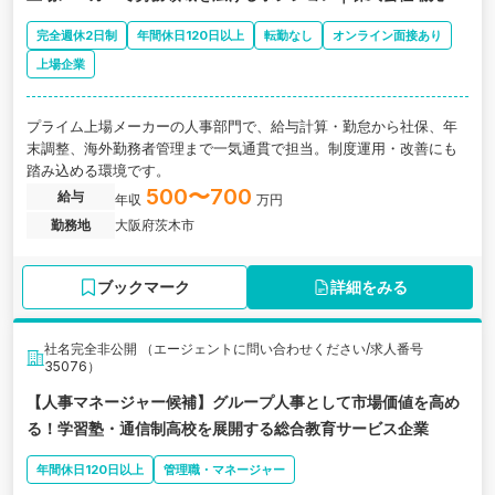
完全週休2日制
年間休日120日以上
転勤なし
オンライン面接あり
上場企業
プライム上場メーカーの人事部門で、給与計算・勤怠から社保、年
末調整、海外勤務者管理まで一気通貫で担当。制度運用・改善にも
踏み込める環境です。
500〜700
給与
年収
万円
勤務地
大阪府茨木市
ブックマーク
詳細をみる
社名完全非公開 （エージェントに問い合わせください/求人番号
35076）
【人事マネージャー候補】グループ人事として市場価値を高め
る！学習塾・通信制高校を展開する総合教育サービス企業
年間休日120日以上
管理職・マネージャー