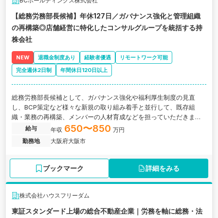
BCホールディングス株式会社
【総務労務部長候補】年休127日／ガバナンス強化と管理組織
の再構築◎店舗経営に特化したコンサルグループを統括する持
株会社
NEW
退職金制度あり
経験者優遇
リモートワーク可能
完全週休2日制
年間休日120日以上
総務労務部長候補として、ガバナンス強化や福利厚生制度の見直
し、BCP策定など様々な新規の取り組み着手と並行して、既存組
織・業務の再構築、メンバーの人材育成などを担っていただきま
す。大阪府大阪市にある、店舗経営に特化したコンサルグループを
650〜850
給与
年収
万円
統括する持株会社の求人です。
勤務地
大阪府大阪市
ブックマーク
詳細をみる
株式会社ハウスフリーダム
東証スタンダード上場の総合不動産企業｜労務を軸に総務・法