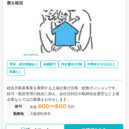
務を統括
育休・産休実績あり
未経験可
完全週休2日制
年間休日120日以上
転勤なし
総合不動産事業を展開する上場企業の労務・総務ポジションです。
給与・勤怠管理の統括に加え、会社法対応や取締役会運営など上場
企業ならではの業務をお任せします。
600〜800
給与
年収
万円
勤務地
大阪府松原市