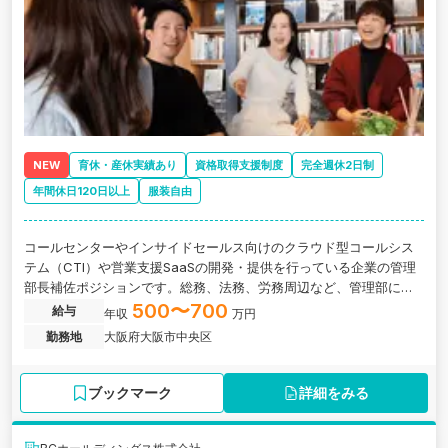
NEW
育休・産休実績あり
資格取得支援制度
完全週休2日制
年間休日120日以上
服装自由
コールセンターやインサイドセールス向けのクラウド型コールシス
テム（CTI）や営業支援SaaSの開発・提供を行っている企業の管理
部長補佐ポジションです。総務、法務、労務周辺など、管理部に関
わる複数領域を横断しながら、部門運営全体を理解することができ
500〜700
給与
年収
万円
ます。
勤務地
大阪府大阪市中央区
ブックマーク
詳細をみる