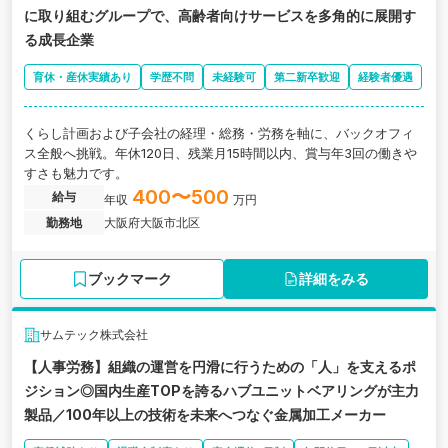
に取り組むグループで、高齢者向けサービスを多角的に展開す
る成長企業
育休・産休実績あり
学歴不問
未経験可
第二新卒歓迎
経験者優遇
くらし計画および子会社の経理・総務・労務を軸に、バックオフィ
ス全般へ挑戦。年休120日、残業月15時間以内、賞与年3回の働きや
すさも魅力です。
400〜500
給与
年収
万円
勤務地
大阪府大阪市北区
ブックマーク
詳細をみる
サムテック株式会社
【人事労務】組織の運営を円滑に行うための「人」を支えるポ
ジション◎国内生産TOPを誇るハブユニットベアリングが主力
製品／100年以上の技術を未来へつなぐ金属加工メーカー