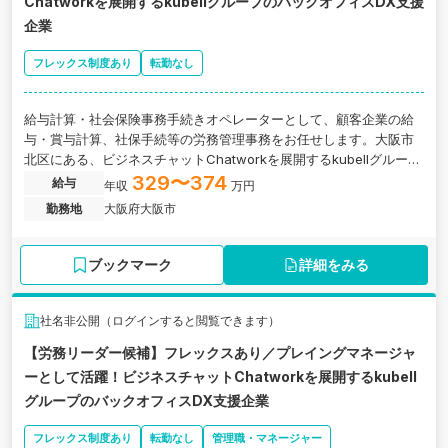
Chatworkを展開するkubellグループのバックオフィスDX支援
企業
フレックス制度あり
転勤なし
給与計算・社会保険事務手続きオペレーターとして、顧客企業の給
与・賞与計算、社保手続等の労務管理事務をお任せします。大阪市
北区にある、ビジネスチャットChatworkを展開するkubellグループ
のバックオフィスDX支援企業の求人です。
329〜374
給与
年収
万円
勤務地
大阪府大阪市
ブックマーク
詳細をみる
社名非公開（ログインすると閲覧できます）
【労務リーダー候補】フレックスあり／プレイングマネージャ
ーとして活躍！ビジネスチャットChatworkを展開するkubell
グループのバックオフィスDX支援企業
フレックス制度あり
転勤なし
管理職・マネージャー