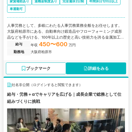
家賃補助あり
退職金制度あり
完全週休2日制
年間休日120日以上
車通勤可
人事労務として、多岐にわたる人事労務業務全般をお任せします。
大阪府柏原市にある、自動車向け鍛造品やフローフォーミング成形
品などを手がける、100年以上の歴史と高い技術力を誇る金属加工メ
ーカーです。
450〜600
給与
年収
万円
勤務地
大阪府柏原市
ブックマーク
詳細をみる
社名非公開（ログインすると閲覧できます）
給与・労務＋αでキャリアを広げる｜成長企業で総務として仕
組みづくりに挑戦