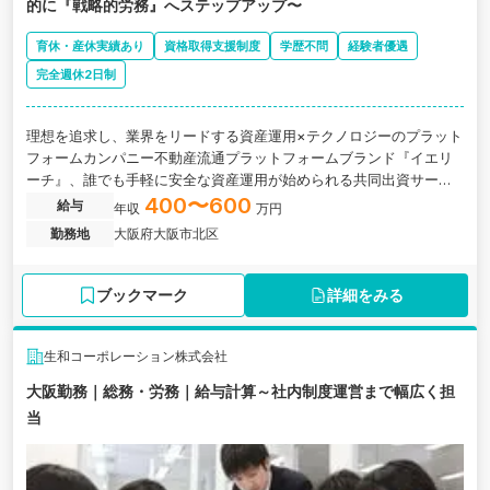
的に『戦略的労務』へステップアップ〜
育休・産休実績あり
資格取得支援制度
学歴不問
経験者優遇
完全週休2日制
理想を追求し、業界をリードする資産運用×テクノロジーのプラット
フォームカンパニー不動産流通プラットフォームブランド『イエリ
ーチ』、誰でも手軽に安全な資産運用が始められる共同出資サービ
ス『みんなの年金』。 私たちは不動産を中心にした金融資産の流通
400〜600
給与
年収
万円
における「透明性」・「即時性」そしてその2つが担保されることに
勤務地
大阪府大阪市北区
よる「流動性」を生み出すプラットフォームへ。 業界にとってより
よい仕組みの提供を、DX・AIなど最新のテクノロジーをも駆使して
行います。
ブックマーク
詳細をみる
生和コーポレーション株式会社
大阪勤務｜総務・労務｜給与計算～社内制度運営まで幅広く担
当