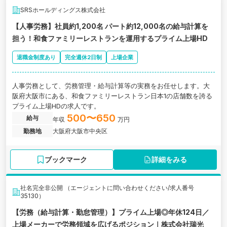
SRSホールディングス株式会社
【人事労務】社員約1,200名 パート約12,000名の給与計算を
担う！和⾷ファミリーレストランを運用するプライム上場HD
退職金制度あり
完全週休2日制
上場企業
人事労務として、労務管理・給与計算等の実務をお任せします。大
阪府大阪市にある、和⾷ファミリーレストラン⽇本1の店舗数を誇る
プライム上場HDの求人です。
500〜650
給与
年収
万円
勤務地
大阪府大阪市中央区
ブックマーク
詳細をみる
社名完全非公開 （エージェントに問い合わせください/求人番号
35130）
【労務（給与計算・勤怠管理）】プライム上場◎年休124日／
上場メーカーで労務領域を広げるポジション｜株式会社瑞光