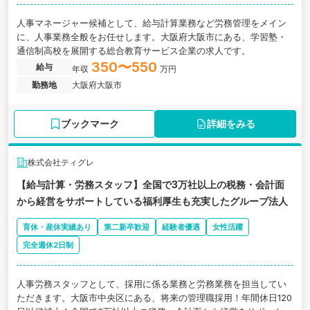
人事マネージャー候補として、給与計算業務など労務管理をメイン
に、人事業務全般をお任せします。大阪府大阪市にある、学習塾・
通信制高校を展開する総合教育サービス企業の求人です。
350〜550
給与
年収
万円
勤務地
大阪府大阪市
ブックマーク
詳細をみる
株式会社ティグレ
【給与計算・労務スタッフ】全国で3万社以上の税務・会計面
から経営をサポートしている福利厚生も充実したグループ法人
育休・産休実績あり
第二新卒歓迎
経験者優遇
女性活躍
完全週休2日制
人事労務スタッフとして、採用に係る業務と労務業務を担当してい
ただきます。大阪市中央区にある、将来の管理職採用！年間休日120