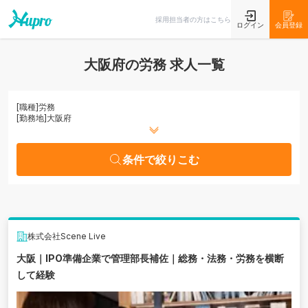
条件で絞りこむ
採用担当者の方はこちら
ログイン
会員登録
大阪府の労務 求人一覧
[職種]
労務
[勤務地]
大阪府
条件で絞りこむ
株式会社Scene Live
大阪｜IPO準備企業で管理部長補佐｜総務・法務・労務を横断
して経験