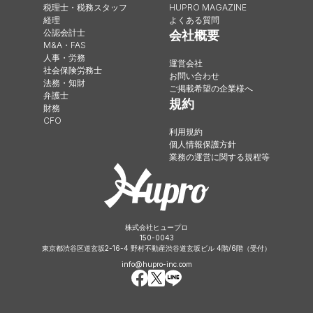
税理士・税務スタッフ
HUPRO MAGAZINE
経理
よくある質問
公認会計士
会社概要
M&A・FAS
人事・労務
運営会社
社会保険労務士
お問い合わせ
法務・知財
ご掲載希望の企業様へ
弁護士
規約
財務
CFO
利用規約
個人情報保護方針
業務の運営に関する規程等
株式会社ヒュープロ
150-0043
東京都渋谷区道玄坂2-16-4 野村不動産渋谷道玄坂ビル 4階/6階（受付）
info@hupro-inc.com