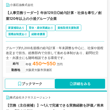
小浦石油株式会社
【人事労務リーダー】年休129日◎給与計算・社保を牽引／創
業120年以上の小浦グループ企業
家賃補助あり
育休・産休実績あり
資格取得支援制度
退職金制度あり
経験者優遇
グループ約1,200名規模の給与計算・年末調整を中心に、社保や規程
改定まで担当。総務部内で分担して進める体制があり、顧問社労
士・弁護士にも随時相談できる環境です。
450〜550
給与
年収
万円
勤務地
大阪府大阪市浪速区
ブックマーク
詳細をみる
株式会社ネクサスエージェント
【労務（主任候補）】〜1人で完遂できる実務経験を評価／将来