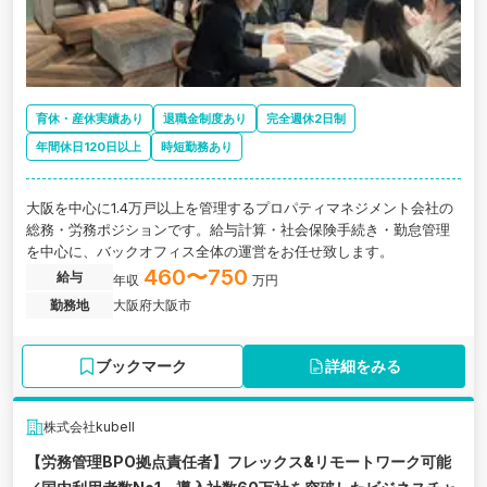
育休・産休実績あり
退職金制度あり
完全週休2日制
年間休日120日以上
時短勤務あり
大阪を中心に1.4万戸以上を管理するプロパティマネジメント会社の
総務・労務ポジションです。給与計算・社会保険手続き・勤怠管理
を中心に、バックオフィス全体の運営をお任せ致します。
460〜750
給与
年収
万円
勤務地
大阪府大阪市
ブックマーク
詳細をみる
株式会社kubell
【労務管理BPO拠点責任者】フレックス&リモートワーク可能