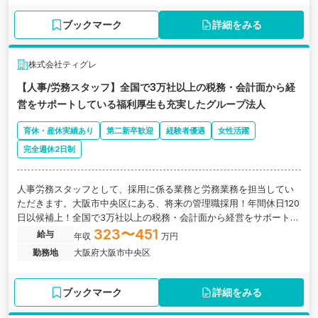
ブックマーク
詳細をみる
株式会社ティグレ
【人事/労務スタッフ】全国で3万社以上の税務・会計面から経
営をサポートしている福利厚生も充実したグループ法人
育休・産休実績あり
第二新卒歓迎
経験者優遇
女性活躍
完全週休2日制
人事労務スタッフとして、採用に係る業務と労務業務を担当してい
ただきます。大阪市中央区にある、将来の管理職採用！年間休日120
日以候補上！全国で3万社以上の税務・会計面から経営をサポートし
ている福利厚生も充実したグループ法人
323〜451
給与
年収
万円
勤務地
大阪府大阪市中央区
ブックマーク
詳細をみる