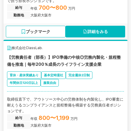
で担う部長ポジションです。
700〜800
給与
年収
万円
勤務地
大阪府大阪市
ブックマーク
詳細をみる
株式会社ClassLab.
【労務責任者（部長）】IPO準備の中核◎労務内製化・規程整
備を推進｜毎年200％成長のライフライン支援企業
育休・産休実績あり
基本定時退社
完全週休2日制
年間休日120日以上
服装自由
取締役直下で、アウトソース中心の労務体制を内製化し、IPO審査に
耐えうるコンプライアンスと規程整備を構築する労務責任者ポジシ
ョンです。
800〜1,199
給与
年収
万円
勤務地
大阪府大阪市