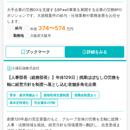
大手企業の労務DXを支援するBPaaS事業を展開する企業の労務BPO
ポジションです。大規模案件の給与・社保業務や業務改善をお任せ
します。
374〜574
給与
年収
万円
勤務地
大阪府大阪市
ブックマーク
詳細をみる
小浦石油株式会社
【人事部長（総務部長）】年休129日｜残業ほぼなし◎労務を
軸に経営方針を制度へ落とし込む老舗多角化企業
育休・産休実績あり
資格取得支援制度
退職金制度あり
基本定時退社
完全週休2日制
創業120年超の安定基盤のもと、グループ全体の労務を主軸に総務・
人事・法務領域を統括。経営方針を現場運用へ翻訳し、合意形成ま