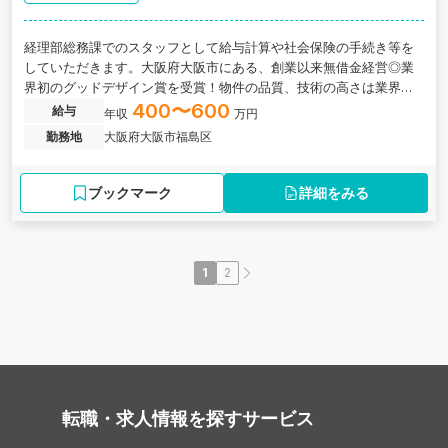
経理部総務課でのスタッフとして給与計算や社会保険の手続き等を
していただきます。大阪府大阪市にある、創業以来無借金経営◎業
界初のグッドデザイン賞を受賞！物件の品質、技術の高さは業界で
も屈指の評判をもつ総合不動産企業の求人です。
400〜600
給与
年収
万円
勤務地
大阪府大阪市福島区
ブックマーク
詳細をみる
1
2
転職・求人情報を探す
サービス