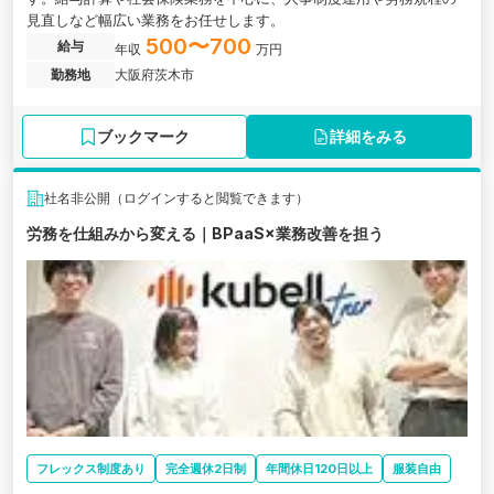
見直しなど幅広い業務をお任せします。
500〜700
給与
年収
万円
勤務地
大阪府茨木市
ブックマーク
詳細をみる
社名非公開（ログインすると閲覧できます）
労務を仕組みから変える｜BPaaS×業務改善を担う
フレックス制度あり
完全週休2日制
年間休日120日以上
服装自由