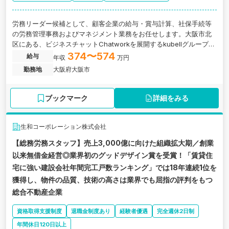
労務リーダー候補として、顧客企業の給与・賞与計算、社保手続等
の労務管理事務およびマネジメント業務をお任せします。大阪市北
区にある、ビジネスチャットChatworkを展開するkubellグループの
バックオフィスDX支援企業の求人です。
374〜574
給与
年収
万円
勤務地
大阪府大阪市
ブックマーク
詳細をみる
生和コーポレーション株式会社
【総務労務スタッフ】売上3,000億に向けた組織拡大期／創業
以来無借金経営◎業界初のグッドデザイン賞を受賞！「賃貸住
宅に強い建設会社年間完工戸数ランキング」では18年連続1位を
獲得し、物件の品質、技術の高さは業界でも屈指の評判をもつ
総合不動産企業
資格取得支援制度
退職金制度あり
経験者優遇
完全週休2日制
年間休日120日以上