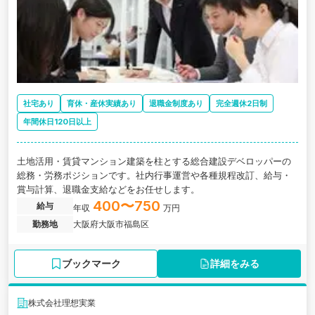
社宅あり
育休・産休実績あり
退職金制度あり
完全週休2日制
年間休日120日以上
土地活用・賃貸マンション建築を柱とする総合建設デベロッパーの
総務・労務ポジションです。社内行事運営や各種規程改訂、給与・
賞与計算、退職金支給などをお任せします。
400〜750
給与
年収
万円
勤務地
大阪府大阪市福島区
ブックマーク
詳細をみる
株式会社理想実業