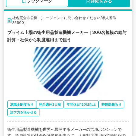
ブックマーク
詳細をみる
社名完全非公開 （エージェントに問い合わせください/求人番号
35600）
プライム上場の衛生用品製造機械メーカー｜300名規模の給与
計算・社保から制度運用まで担う
退職金制度あり
完全週休2日制
年間休日120日以上
時短勤務あり
語学力を活かせる
衛生用品製造機械を世界へ展開するメーカーの労務ポジションで
す。給与計算や社会保険業務を中心に、人事制度運用や労務規程の