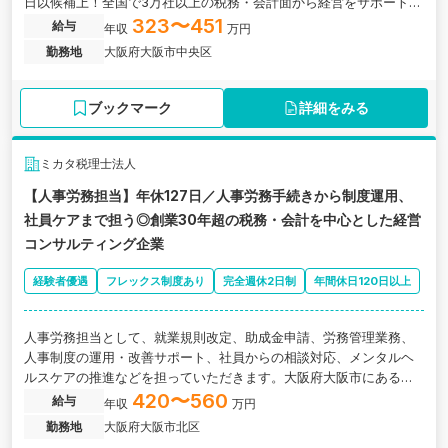
日以候補上！全国で3万社以上の税務・会計面から経営をサポートし
ている福利厚生も充実したグループ法人
323〜451
給与
年収
万円
勤務地
大阪府大阪市中央区
ブックマーク
詳細をみる
ミカタ税理士法人
【人事労務担当】年休127日／人事労務手続きから制度運用、
社員ケアまで担う◎創業30年超の税務・会計を中心とした経営
コンサルティング企業
経験者優遇
フレックス制度あり
完全週休2日制
年間休日120日以上
人事労務担当として、就業規則改定、助成金申請、労務管理業務、
人事制度の運用・改善サポート、社員からの相談対応、メンタルヘ
ルスケアの推進などを担っていただきます。大阪府大阪市にある、
創業30年超の税務・会計を中心とした経営コンサルティング企業の
420〜560
給与
年収
万円
求人です。
勤務地
大阪府大阪市北区