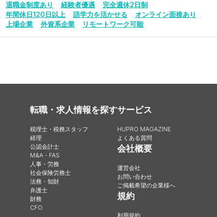
退職金制度あり
経験者優遇
完全週休2日制
年間休日120日以上
語学力を活かせる
オンライン面接あり
上場企業
外資系企業
リモートワーク可能
転職・求人情報を探す
サービス
税理士・税務スタッフ
HUPRO MAGAZINE
経理
よくある質問
公認会計士
会社概要
M&A・FAS
人事・労務
運営会社
社会保険労務士
お問い合わせ
法務・知財
ご掲載希望の企業様へ
弁護士
規約
財務
CFO
利用規約