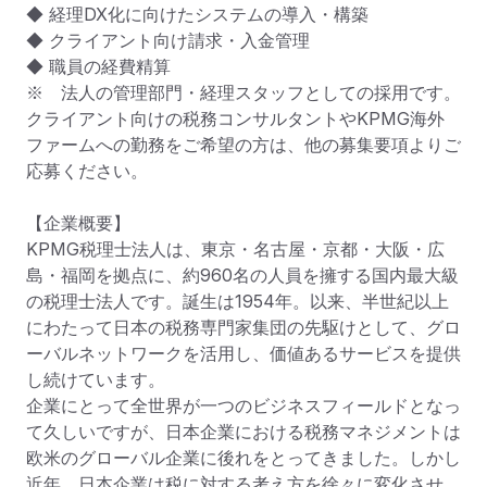
◆ 経理DX化に向けたシステムの導入・構築

◆ クライアント向け請求・入金管理

◆ 職員の経費精算

※　法人の管理部門・経理スタッフとしての採用です。
クライアント向けの税務コンサルタントやKPMG海外
ファームへの勤務をご希望の方は、他の募集要項よりご
応募ください。

【企業概要】

KPMG税理士法人は、東京・名古屋・京都・大阪・広
島・福岡を拠点に、約960名の人員を擁する国内最大級
の税理士法人です。誕生は1954年。以来、半世紀以上
にわたって日本の税務専門家集団の先駆けとして、グロ
ーバルネットワークを活用し、価値あるサービスを提供
し続けています。

企業にとって全世界が一つのビジネスフィールドとなっ
て久しいですが、日本企業における税務マネジメントは
欧米のグローバル企業に後れをとってきました。しかし
近年、日本企業は税に対する考え方を徐々に変化させ、