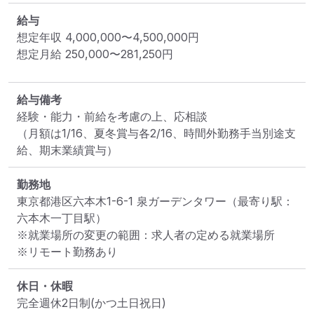
給与
想定年収
4,000,000
〜
4,500,000
円
想定月給
250,000
〜
281,250
円
給与備考
経験・能⼒・前給を考慮の上、応相談

（月額は1/16、夏冬賞与各2/16、時間外勤務手当別途支
給、期末業績賞与）
勤務地
東京都港区六本木1-6-1 泉ガーデンタワー
（最寄り駅：
六本木一丁目駅）
※就業場所の変更の範囲：求人者の定める就業場所
※リモート勤務あり
休日・休暇
完全週休2日制(かつ土日祝日)
