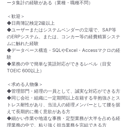
ータ集計の経験がある（業種・職種不問）

＜歓迎＞

◆日商簿記検定2級以上

◆ユーザーまたはシステムベンダーの立場で、SAP等
のERPシステム、または、コンカー等の経費精算システ
ムに触れた経験

◆データベース構造・SQLやExcel・Accessマクロの経
験

◆業務の中で簡単な英語対応ができるレベル（目安 
TOEIC 600以上）

＜求める人物像＞

◆管理部門・経理の一員として、誠実な対応ができる⽅

◆同じ会社・組織に一定期間以上在籍する辛抱強さとス
トレス耐性があり、当法人の経理メンバーとして腰を据
えて長期的に働く意欲がある方

◆細かい作業や地道な事務・定型業務が大半を占める経
理業務の中で、粘り強く担当業務を完結できる方
