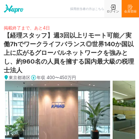
採用担当者の方はこちら
ログイン
会員登録
掲載終了まで、あと4日
【経理スタッフ】週3回以上リモート可能／実
働7hでワークライフバランス◎世界140か国以
上に広がるグローバルネットワークを強みと
し、約960名の人員を擁する国内最大級の税理
士法人
東京都港区
年収
400〜450万円