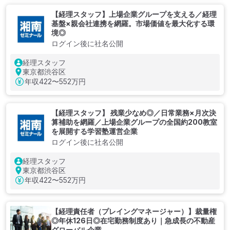
【経理スタッフ】上場企業グループを支える／経理
基盤×親会社連携を網羅。市場価値を最大化する環
境◎
ログイン後に社名公開
経理スタッフ
東京都渋谷区
年収
422〜552万円
【経理スタッフ】 残業少なめ◎／日常業務×月次決
算補助を網羅／上場企業グループの全国約200教室
を展開する学習塾運営企業
ログイン後に社名公開
経理スタッフ
東京都渋谷区
年収
422〜552万円
【経理責任者（プレイングマネージャー）】裁量権
◎年休126日◎在宅勤務制度あり｜急成長の不動産
グローバル企業