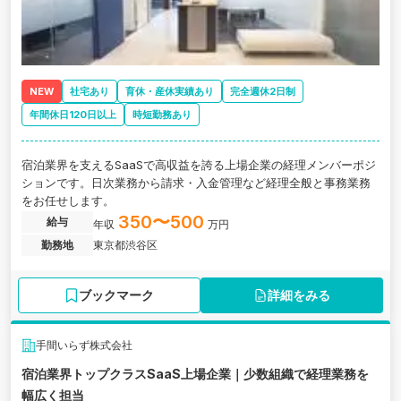
NEW
社宅あり
育休・産休実績あり
完全週休2日制
年間休日120日以上
時短勤務あり
宿泊業界を支えるSaaSで高収益を誇る上場企業の経理メンバーポジ
ションです。日次業務から請求・入金管理など経理全般と事務業務
をお任せします。
350〜500
給与
年収
万円
勤務地
東京都渋谷区
ブックマーク
詳細をみる
手間いらず株式会社
宿泊業界トップクラスSaaS上場企業｜少数組織で経理業務を
幅広く担当