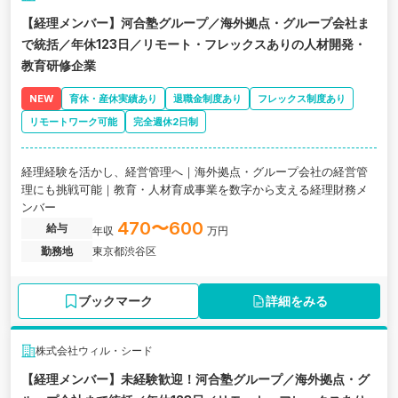
【経理メンバー】河合塾グループ／海外拠点・グループ会社ま
で統括／年休123日／リモート・フレックスありの人材開発・
教育研修企業
NEW
育休・産休実績あり
退職金制度あり
フレックス制度あり
リモートワーク可能
完全週休2日制
経理経験を活かし、経営管理へ｜海外拠点・グループ会社の経営管
理にも挑戦可能｜教育・人材育成事業を数字から支える経理財務メ
ンバー
470〜600
給与
年収
万円
勤務地
東京都渋谷区
ブックマーク
詳細をみる
株式会社ウィル・シード
【経理メンバー】未経験歓迎！河合塾グループ／海外拠点・グ