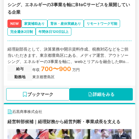
シング、エネルギーの3事業を軸にBtoCサービスを展開してい
る企業
NEW
家賃補助あり
育休・産休実績あり
リモートワーク可能
完全週休2日制
年間休日120日以上
経理副部長として、決算業務や開示資料作成、税務対応などをご担
当いただきます。東京都豊島区にある、メディア運営、アウトソー
シング、エネルギーの3事業を軸に、webとリアルを融合したBtoC
サービスを展開している企業の求人です。
700〜900
給与
年収
万円
勤務地
東京都豊島区
ブックマーク
詳細をみる
石黒商事株式会社
経営幹部候補｜経理財務から経営判断・事業成長を支える