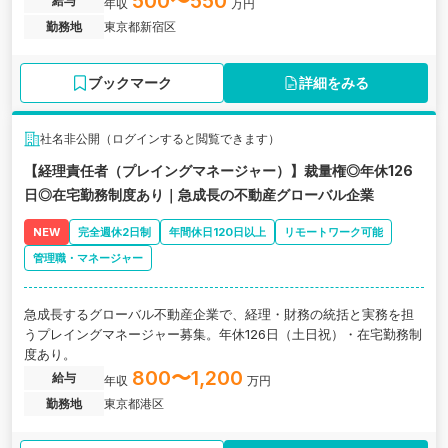
500〜550
給与
年収
万円
勤務地
東京都新宿区
ブックマーク
詳細をみる
社名非公開（ログインすると閲覧できます）
【経理責任者（プレイングマネージャー）】裁量権◎年休126
日◎在宅勤務制度あり｜急成長の不動産グローバル企業
NEW
完全週休2日制
年間休日120日以上
リモートワーク可能
管理職・マネージャー
急成長するグローバル不動産企業で、経理・財務の統括と実務を担
うプレイングマネージャー募集。年休126日（土日祝）・在宅勤務制
度あり。
800〜1,200
給与
年収
万円
勤務地
東京都港区