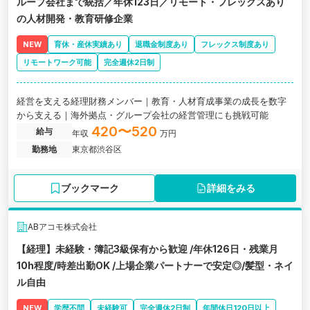
ループ会社まで統括／年休123日／リモート・フレックスあり
の人材開発・教育研修企業
NEW
育休・産休実績あり
退職金制度あり
フレックス制度あり
リモートワーク可能
完全週休2日制
経営を支える経理財務メンバー｜教育・人材育成事業の成長を数字
から支える｜海外拠点・グループ会社の経営管理にも挑戦可能
420〜520
給与
年収
万円
勤務地
東京都渋谷区
ブックマーク
詳細をみる
ABアコモ株式会社
【経理】未経験・簿記3級保有から歓迎 /年休126日・残業月
10h程度/時差出勤OK /上場企業パートナーで安定◎/髪型・ネイ
ル自由
NEW
学歴不問
未経験可
完全週休2日制
年間休日120日以上