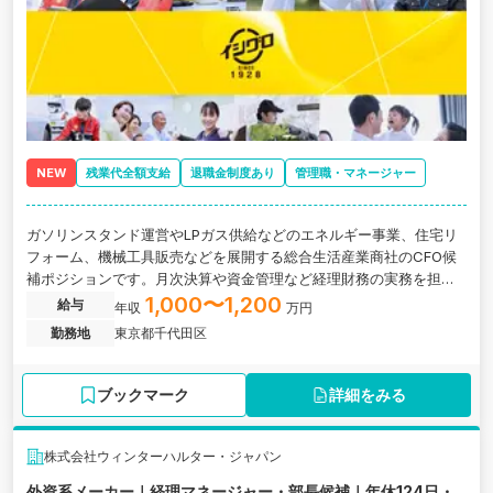
NEW
残業代全額支給
退職金制度あり
管理職・マネージャー
ガソリンスタンド運営やLPガス供給などのエネルギー事業、住宅リ
フォーム、機械工具販売などを展開する総合生活産業商社のCFO候
補ポジションです。月次決算や資金管理など経理財務の実務を担い
ながら、数字を経営判断へつなげ、 経営課題の可視化や改善提案、
1,000〜1,200
給与
年収
万円
組織づくりまで担っていただきます。
勤務地
東京都千代田区
ブックマーク
詳細をみる
株式会社ウィンターハルター・ジャパン
外資系メーカー｜経理マネージャー・部長候補｜年休124日・