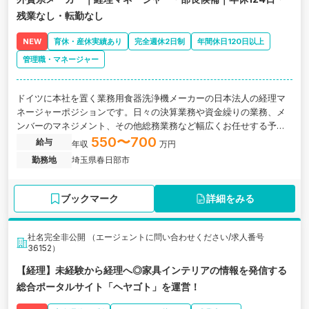
残業なし・転勤なし
NEW
育休・産休実績あり
完全週休2日制
年間休日120日以上
管理職・マネージャー
ドイツに本社を置く業務用食器洗浄機メーカーの日本法人の経理マ
ネージャーポジションです。日々の決算業務や資金繰りの業務、メ
ンバーのマネジメント、その他総務業務など幅広くお任せする予定
です。
550〜700
給与
年収
万円
勤務地
埼玉県春日部市
ブックマーク
詳細をみる
社名完全非公開 （エージェントに問い合わせください/求人番号
36152）
【経理】未経験から経理へ◎家具インテリアの情報を発信する
総合ポータルサイト「ヘヤゴト」を運営！