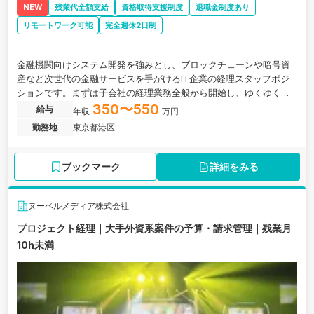
NEW
残業代全額支給
資格取得支援制度
退職金制度あり
リモートワーク可能
完全週休2日制
金融機関向けシステム開発を強みとし、ブロックチェーンや暗号資
産など次世代の金融サービスを手がけるIT企業の経理スタッフポジ
ションです。まずは子会社の経理業務全般から開始し、ゆくゆくは
連結決算業務など上場企業ならではの業務にも携わっていただきま
350〜550
給与
年収
万円
す。
勤務地
東京都港区
ブックマーク
詳細をみる
ヌーベルメディア株式会社
プロジェクト経理｜大手外資系案件の予算・請求管理｜残業月
10h未満