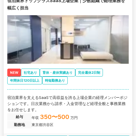
宿泊業界トップクラスSaaS上場企業｜少数組織で経理業務を
幅広く担当
NEW
社宅あり
育休・産休実績あり
完全週休2日制
年間休日120日以上
時短勤務あり
宿泊業界を支えるSaaSで高収益を誇る上場企業の経理メンバーポジ
ションです。日次業務から請求・入金管理など経理全般と事務業務
をお任せします。
350〜500
給与
年収
万円
勤務地
東京都渋谷区