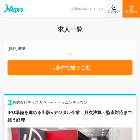
条件で絞りこむ
採用担当者の方はこちら
ログイン
会員登録
求人一覧
[職種]
経理
条件で絞りこむ
株式会社ディスカヴァー・トゥエンティワン
IPO準備を進める出版×デジタル企業｜月次決算・監査対応まで
担う経理