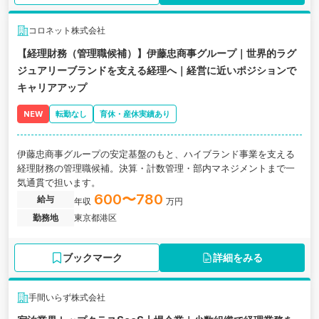
コロネット株式会社
【経理財務（管理職候補）】伊藤忠商事グループ｜世界的ラグ
ジュアリーブランドを支える経理へ｜経営に近いポジションで
キャリアアップ
NEW
転勤なし
育休・産休実績あり
伊藤忠商事グループの安定基盤のもと、ハイブランド事業を支える
経理財務の管理職候補。決算・計数管理・部内マネジメントまで一
気通貫で担います。
600〜780
給与
年収
万円
勤務地
東京都港区
ブックマーク
詳細をみる
手間いらず株式会社