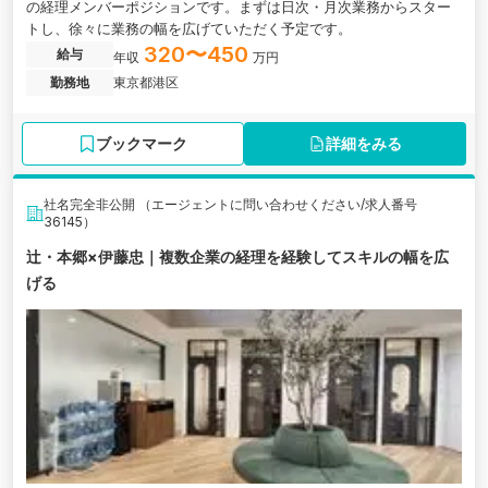
の経理メンバーポジションです。まずは日次・月次業務からスター
トし、徐々に業務の幅を広げていただく予定です。
320〜450
給与
年収
万円
勤務地
東京都港区
ブックマーク
詳細をみる
社名完全非公開 （エージェントに問い合わせください/求人番号
36145）
辻・本郷×伊藤忠｜複数企業の経理を経験してスキルの幅を広
げる