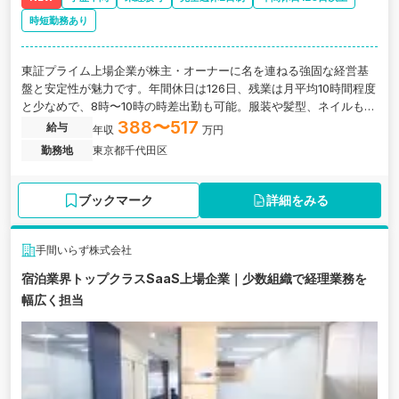
時短勤務あり
東証プライム上場企業が株主・オーナーに名を連ねる強固な経営基
盤と安定性が魅力です。年間休日は126日、残業は月平均10時間程度
と少なめで、8時〜10時の時差出勤も可能。服装や髪型、ネイルも自
由で自分らしく働けます。他部署との連携体制が整っており業務過
388〜517
給与
年収
万円
多になりにくく、穏やかな社風の中で落ち着いて経理の経験を積ん
勤務地
東京都千代田区
でいける環境です。 ゆくゆくは、経理財務の管理業務、決算業務、
税務申告、監査法人対応も担っていただきます。東京都千代田区に
ある、全国でホテルやホステルの開発・運営を専門に行う宿泊事業
ブックマーク
詳細をみる
会社の求人です。
手間いらず株式会社
宿泊業界トップクラスSaaS上場企業｜少数組織で経理業務を
幅広く担当