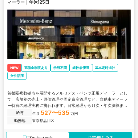
ィーラー｜年休125日
NEW
退職金制度あり
学歴不問
経験者優遇
基本定時退社
女性活躍
首都圏複数拠点を展開するメルセデス・ベンツ正規ディーラーとし
て、店舗別の売上・原価管理や固定資産管理など、自動車ディーラ
ー特有の経理実務に携われます。日常経理から月次・年次決算まで
一貫して担当し、将来的には経理組織の中核として業務改善やマネ
527〜535
給与
年収
万円
ジメントにも挑戦できる環境です。
勤務地
東京都品川区
ブックマーク
詳細をみる