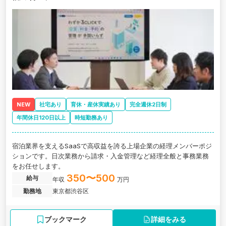
NEW
社宅あり
育休・産休実績あり
完全週休2日制
年間休日120日以上
時短勤務あり
宿泊業界を支えるSaaSで高収益を誇る上場企業の経理メンバーポジ
ションです。日次業務から請求・入金管理など経理全般と事務業務
をお任せします。
350〜500
給与
年収
万円
勤務地
東京都渋谷区
ブックマーク
詳細をみる