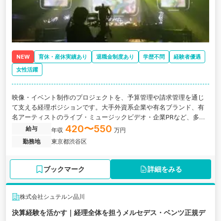
NEW
育休・産休実績あり
退職金制度あり
学歴不問
経験者優遇
女性活躍
映像・イベント制作のプロジェクトを、予算管理や請求管理を通じ
て支える経理ポジションです。大手外資系企業や有名ブランド、有
名アーティストのライブ・ミュージックビデオ・企業PRなど、多彩
なプロジェクトに携わりながら、制作現場と管理部門をつなぐ役割
420〜550
給与
年収
万円
を担います。
勤務地
東京都渋谷区
ブックマーク
詳細をみる
株式会社シュテルン品川
決算経験を活かす｜経理全体を担うメルセデス・ベンツ正規デ