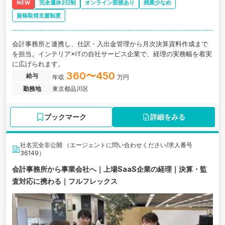
NEW
完全週休2日制
オンライン面接あり
残業少なめ
資格取得支援制度
会計事務所と連携し、仕訳・入出金管理から月次決算資料作成まで
を担当。インテリア×ITの自社サービス企業で、経理の実務幅を着実
に広げられます。
360〜450
給与
年収
万円
勤務地
東京都品川区
ブックマーク
詳細をみる
社名完全非公開 （エージェントに問い合わせください/求人番号
36149）
会計事務所から事業会社へ｜上場SaaS企業の経理｜決算・監
査対応に携わる｜フルフレックス