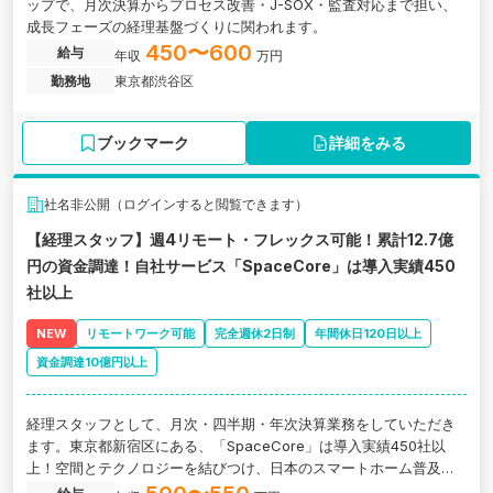
ップで、月次決算からプロセス改善・J-SOX・監査対応まで担い、
成長フェーズの経理基盤づくりに関われます。
450〜600
給与
年収
万円
勤務地
東京都渋谷区
ブックマーク
詳細をみる
社名非公開（ログインすると閲覧できます）
【経理スタッフ】週4リモート・フレックス可能！累計12.7億
円の資金調達！自社サービス「SpaceCore」は導入実績450
社以上
NEW
リモートワーク可能
完全週休2日制
年間休日120日以上
資金調達10億円以上
経理スタッフとして、月次・四半期・年次決算業務をしていただき
ます。東京都新宿区にある、「SpaceCore」は導入実績450社以
上！空間とテクノロジーを結びつけ、日本のスマートホーム普及を
目指す企業の求人です。