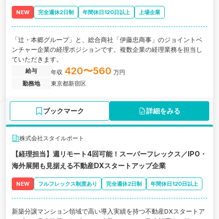
NEW
完全週休2日制
年間休日120日以上
上場企業
「辻・本郷グループ」と、総合商社「伊藤忠商事」のジョイントベ
ンチャー企業の経理ポジションです。複数企業の経理業務を担当し
ていただきます。
420〜560
給与
年収
万円
勤務地
東京都新宿区
ブックマーク
詳細をみる
株式会社スタイルポート
【経理担当】週リモート4回可能！スーパーフレックス／IPO・
海外展開も見据える不動産DXスタートアップ企業
NEW
フルフレックス制度あり
完全週休2日制
年間休日120日以上
新築分譲マンション領域で高い導入実績を持つ不動産DXスタートア