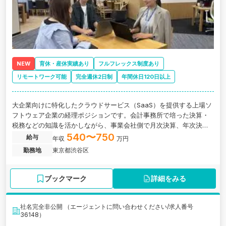
NEW
育休・産休実績あり
フルフレックス制度あり
リモートワーク可能
完全週休2日制
年間休日120日以上
大企業向けに特化したクラウドサービス（SaaS）を提供する上場ソ
フトウェア企業の経理ポジションです。会計事務所で培った決算・
税務などの知識を活かしながら、事業会社側で月次決算、年次決
算、監査対応、管理会計など幅広い経理業務に携わることができま
540〜750
給与
年収
万円
す。
勤務地
東京都渋谷区
ブックマーク
詳細をみる
社名完全非公開 （エージェントに問い合わせください/求人番号
36148）