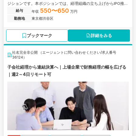
ジションです。本ポジションでは、経理組織の立ち上げからIPO推
進、将来的なCFOとしての経営参画まで一気通貫で担っていただき
550〜650
給与
年収
万円
ます。
勤務地
東京都渋谷区
ブックマーク
詳細をみる
社名完全非公開 （エージェントに問い合わせください/求人番号
36124）
子会社経理から連結決算へ｜上場企業で財務経理の幅を広げる
｜週2～4日リモート可