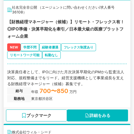
社名完全非公開 （エージェントに問い合わせください/求人番号
36108）
【財務経理マネージャー（候補）】リモート・フレックス有！
◎IPO準備・決算早期化を牽引／日本最大級の医療プラットフ
ォーム企業
NEW
学歴不問
経験者優遇
フレックス制度あり
リモートワーク可能
転勤なし
決算責任者として、IPOに向けた月次決算早期化のPMから監査法人
対応、規程整備までをリード。経営支援機構として事業成長を支え
る財務経理マネージャー（候補）募集です。
700〜850
給与
年収
万円
勤務地
東京都渋谷区
ブックマーク
詳細をみる
株式会社ウィル・シード