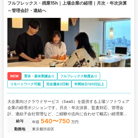
フルフレックス・残業15h｜上場企業の経理｜月次・年次決算
～管理会計・連結へ
NEW
育休・産休実績あり
フルフレックス制度あり
リモートワーク可能
完全週休2日制
年間休日120日以上
大企業向けクラウドサービス（SaaS）を提供する上場ソフトウェア
企業の経理ポジションです。月次・年次決算、監査対応、管理会
計、連結子会社管理など、ご経験や志向に合わせて幅広い経理業務
に携わることができます。
540〜750
給与
年収
万円
勤務地
東京都渋谷区