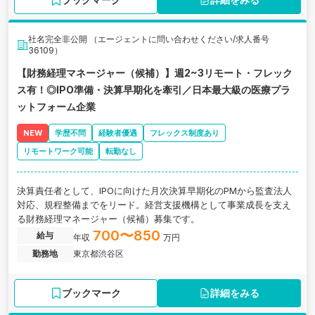
社名完全非公開 （エージェントに問い合わせください/求人番号
36109）
【財務経理マネージャー（候補）】週2~3リモート・フレック
ス有！◎IPO準備・決算早期化を牽引／日本最大級の医療プラ
ットフォーム企業
NEW
学歴不問
経験者優遇
フレックス制度あり
リモートワーク可能
転勤なし
決算責任者として、IPOに向けた月次決算早期化のPMから監査法人
対応、規程整備までをリード。経営支援機構として事業成長を支え
る財務経理マネージャー（候補）募集です。
700〜850
給与
年収
万円
勤務地
東京都渋谷区
ブックマーク
詳細をみる