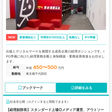
NEW
家賃補助あり
年間休日120日以上
転勤なし
IPO準備
出版とデジタルマーケを展開する成長企業の経理ポジションです。I
PO準備に向けた経理業務全般と体制構築・業務改善推進をお任せし
ます。
450〜500
給与
年収
万円
勤務地
東京都千代田区
ブックマーク
詳細をみる
社名非公開（ログインすると閲覧できます）
【経理副部長】スタンダード上場◎メディア運営、アウトソー