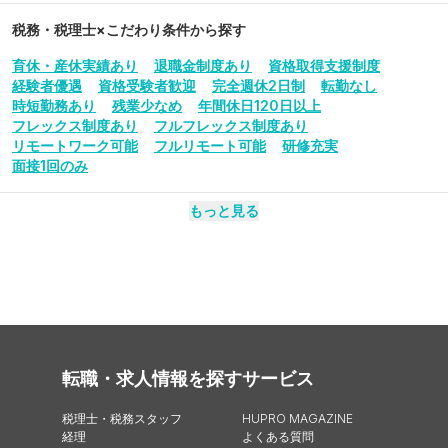
税務・税理士
×こだわり条件から探す
育休・産休実績あり
退職金制度あり
資格取得支援制度
経験者優遇
資格受験者歓迎
完全週休2日制
転勤なし
時短勤務あり
残業少なめ
年間休日120日以上
フレックス制度あり
フルフレックス制度あり
リモートワーク可能
フルリモート可能
研修充実
面接1回のみ
もっと見る
転職・求人情報を探す
サービス
税理士・税務スタッフ
HUPRO MAGAZINE
経理
よくある質問