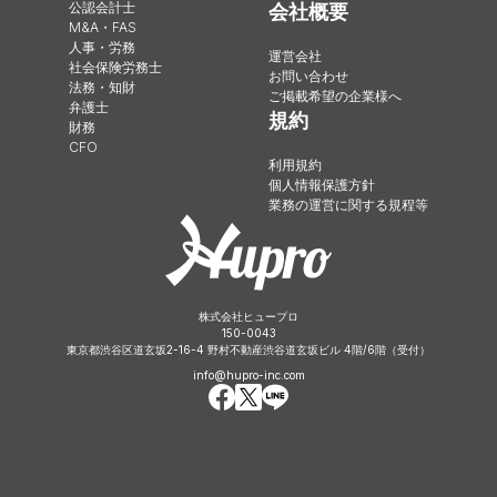
公認会計士
会社概要
M&A・FAS
人事・労務
運営会社
社会保険労務士
お問い合わせ
法務・知財
ご掲載希望の企業様へ
弁護士
規約
財務
CFO
利用規約
個人情報保護方針
業務の運営に関する規程等
株式会社ヒュープロ
150-0043
東京都渋谷区道玄坂2-16-4 野村不動産渋谷道玄坂ビル 4階/6階（受付）
info@hupro-inc.com