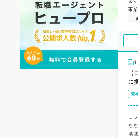
ます
事業
【
に
資
コン
ただ
地域