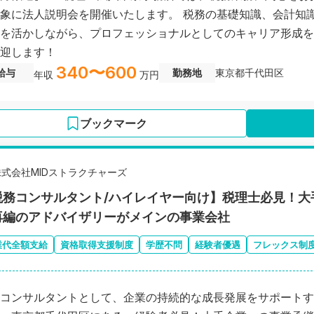
象に法人説明会を開催いたします。 税務の基礎知識、会計知
を活かしながら、プロフェッショナルとしてのキャリア形成を
迎します！
340〜600
給与
勤務地
東京都千代田区
年収
万円
ブックマーク
株式会社MIDストラクチャーズ
税務コンサルタント/ハイレイヤー向け】税理士必見！大
再編のアドバイザリーがメインの事業会社
業代全額支給
資格取得支援制度
学歴不問
経験者優遇
フレックス制
コンサルタントとして、企業の持続的な成長発展をサポートす