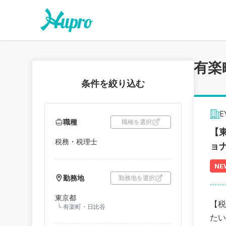
有楽
条件を絞り込む
職種
職種を選択
【
税務・税理士
ョ
NE
勤務地
勤務地を選択
東京都
【税
└
有楽町・日比谷
たい