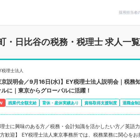
条件で絞りこむ
採用担当者
町・日比谷の税務・税理士 求人一覧
EY税理士法人
東京説明会／9月16日(水)】EY税理士法人説明会｜税
ナルに｜東京からグローバルに活躍！
W
残業代全額支給
育休・産休実績あり
資格取得支援制度
退職金制
理士に興味のある方／税務・会計知識を活かしたい方／英語力
方歓迎】 EY税理士法人東京事務所では、税務業務に関心をお