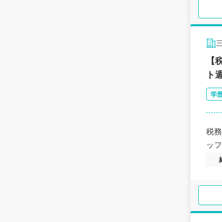
【
ト
学
税務
ッフ