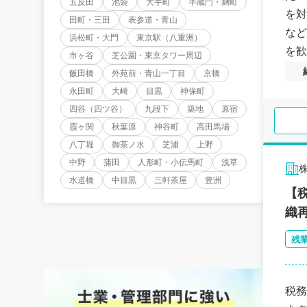
五反田
池袋
大手町
半蔵門・麹町
を対
田町・三田
表参道・青山
など
浜松町・大門
東京駅（八重洲）
を歓
市ヶ谷
芝公園・東京タワー周辺
飯田橋
外苑前・青山一丁目
京橋
永田町
大崎
目黒
神保町
四谷（四ツ谷）
九段下
築地
原宿
霞ヶ関
秋葉原
神谷町
高田馬場
八丁堀
御茶ノ水
芝浦
上野
中野
蒲田
人形町・小伝馬町
浅草
水道橋
中目黒
三軒茶屋
豊洲
【
織
残
税務