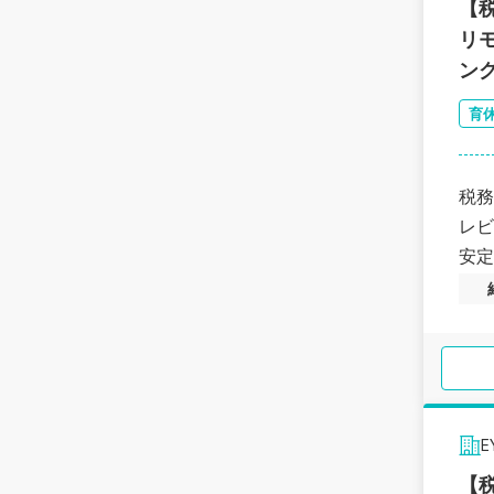
【
リ
ン
育
税務
レビ
安定
【