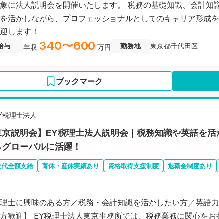
象に法人説明会を開催いたします。 税務の基礎知識、会計知
を活かしながら、プロフェッショナルとしてのキャリア形成を
迎します！
340〜600
給与
勤務地
東京都千代田区
年収
万円
ブックマーク
EY税理士法人
東京説明会】EY税理士法人説明会｜税務知識や英語を活
らグローバルに活躍！
業代全額支給
育休・産休実績あり
資格取得支援制度
退職金制度あり
理士に興味のある方／税務・会計知識を活かしたい方／英語力
方歓迎】 EY税理士法人東京事務所では、税務業務に関心をお