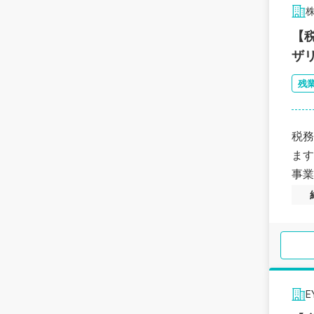
【
ザ
残
税務
ます
事業