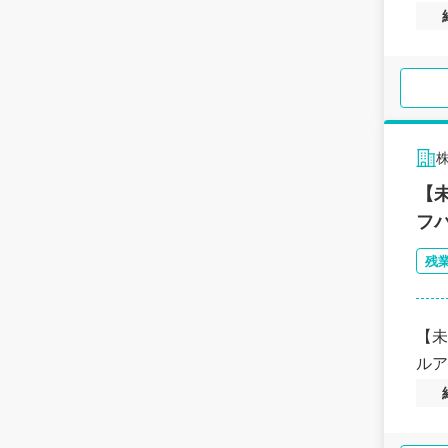
【
フ
残
【未
ルア