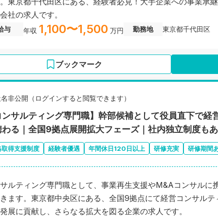
。東京都千代田区にある、経験者必見！大手企業への事業承継
会社の求人です。
1,100〜1,500
給与
勤務地
東京都千代田区
年収
万円
ブックマーク
社名非公開（ログインすると閲覧できます）
コンサルティング専門職】幹部候補として役員直下で経
携わる｜全国9拠点展開拡大フェーズ｜社内独立制度も
格取得支援制度
経験者優遇
年間休日120日以上
研修充実
研修期間
サルティング専門職として、事業再生支援やМ&Aコンサルに
きます。東京都中央区にある、全国9拠点にて経営コンサルテ
発展に貢献し、さらなる拡大を図る企業の求人です。