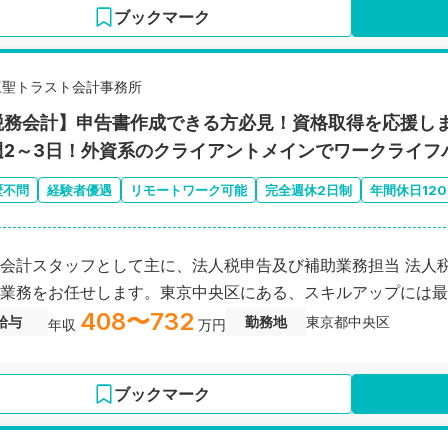
ブックマーク
三聖トラスト会計事務所
税務会計】申告書作成できる方必見！資格取得を応援し
週2～3日！外資系のクライアントメインでワークライフ
歴不問
経験者優遇
リモートワーク可能
完全週休2日制
年間休日12
会計スタッフとして主に、法人税申告及び補助業務担当 法人
業務をお任せします。東京中央区にある、スキルアップには最
408〜732
給与
勤務地
東京都中央区
年収
万円
ブックマーク