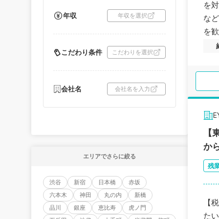
を対
年収
年収を選択
など
を歓
こだわり条件
こだわりを選択
会社名
会社名を入力
【
か
エリアでさらに絞る
残
渋谷
新宿
日本橋
赤坂
六本木
神田
丸の内
新橋
【税
品川
銀座
恵比寿
虎ノ門
たい