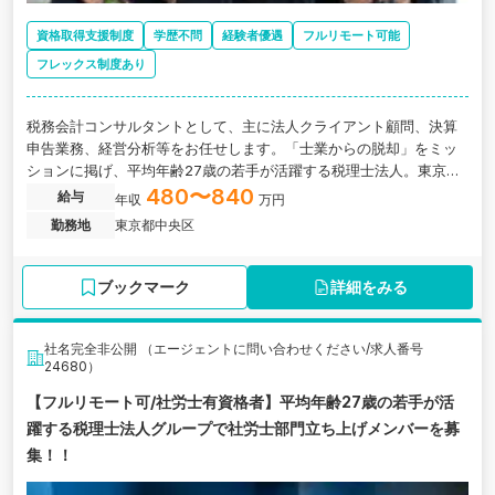
資格取得支援制度
学歴不問
経験者優遇
フルリモート可能
フレックス制度あり
税務会計コンサルタントとして、主に法人クライアント顧問、決算
申告業務、経営分析等をお任せします。「士業からの脱却」をミッ
ションに掲げ、平均年齢27歳の若手が活躍する税理士法人。東京支
店新規立ち上げにあたり、新たなメンバーを募集しています。
480〜840
給与
年収
万円
勤務地
東京都中央区
ブックマーク
詳細をみる
社名完全非公開 （エージェントに問い合わせください/求人番号
24680）
【フルリモート可/社労士有資格者】平均年齢27歳の若手が活
躍する税理士法人グループで社労士部門立ち上げメンバーを募
集！！