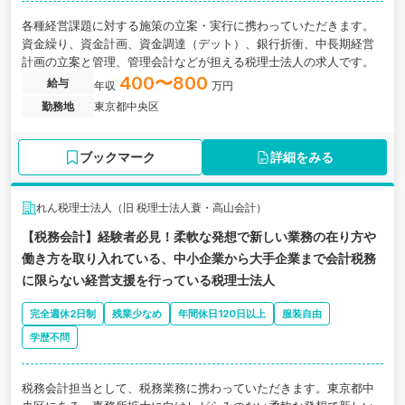
各種経営課題に対する施策の立案・実行に携わっていただきます。
資金繰り、資金計画、資金調達（デット）、銀行折衝、中長期経営
計画の立案と管理、管理会計などが担える税理士法人の求人です。
400〜800
給与
年収
万円
勤務地
東京都中央区
ブックマーク
詳細をみる
れん税理士法人（旧 税理士法人蓑・高山会計）
【税務会計】経験者必見！柔軟な発想で新しい業務の在り方や
働き方を取り入れている、中小企業から大手企業まで会計税務
に限らない経営支援を行っている税理士法人
完全週休2日制
残業少なめ
年間休日120日以上
服装自由
学歴不問
税務会計担当として、税務業務に携わっていただきます。東京都中