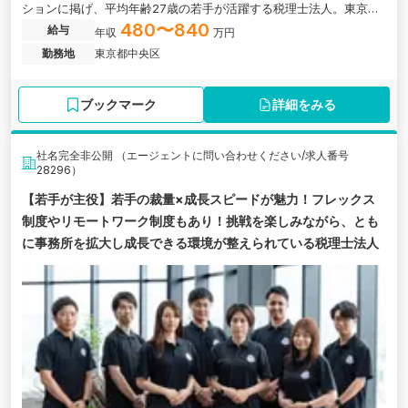
ションに掲げ、平均年齢27歳の若手が活躍する税理士法人。東京支
店新規立ち上げにあたり、新たなメンバーを募集しています。
480〜840
給与
年収
万円
勤務地
東京都中央区
ブックマーク
詳細をみる
社名完全非公開 （エージェントに問い合わせください/求人番号
28296）
【若手が主役】若手の裁量×成長スピードが魅力！フレックス
制度やリモートワーク制度もあり！挑戦を楽しみながら、とも
に事務所を拡大し成長できる環境が整えられている税理士法人