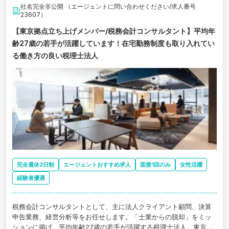
社名完全非公開 （エージェントに問い合わせください/求人番号
23607）
【東京拠点立ち上げメンバー/税務会計コンサルタント】平均年
齢27歳の若手が活躍しています！在宅勤務制度も取り入れてい
る働き方の良い税理士法人
完全週休2日制
エージェントおすすめ求人
面接1回のみ
女性活躍
経験者優遇
税務会計コンサルタントとして、主に法人クライアント顧問、決算
申告業務、経営分析等をお任せします。「士業からの脱却」をミッ
ションに掲げ、平均年齢27歳の若手が活躍する税理士法人。東京支