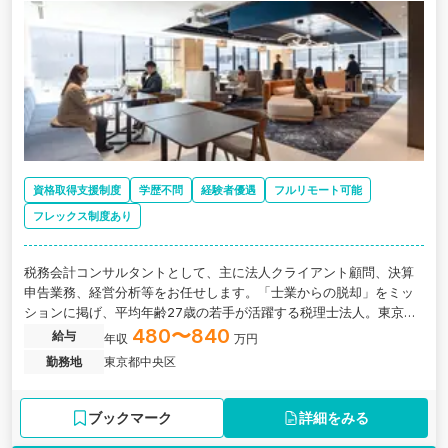
資格取得支援制度
学歴不問
経験者優遇
フルリモート可能
フレックス制度あり
税務会計コンサルタントとして、主に法人クライアント顧問、決算
申告業務、経営分析等をお任せします。「士業からの脱却」をミッ
ションに掲げ、平均年齢27歳の若手が活躍する税理士法人。東京支
店新規立ち上げにあたり、新たなメンバーを募集しています。
480〜840
給与
年収
万円
勤務地
東京都中央区
ブックマーク
詳細をみる