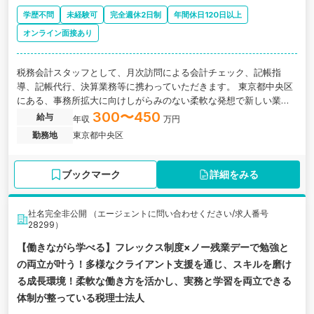
学歴不問
未経験可
完全週休2日制
年間休日120日以上
オンライン面接あり
税務会計スタッフとして、月次訪問による会計チェック、記帳指
導、記帳代行、決算業務等に携わっていただきます。 東京都中央区
にある、事務所拡大に向けしがらみのない柔軟な発想で新しい業務
の在り方、働き方を取り入れる税理士法人の求人です。
300〜450
給与
年収
万円
勤務地
東京都中央区
ブックマーク
詳細をみる
社名完全非公開 （エージェントに問い合わせください/求人番号
28299）
【働きながら学べる】フレックス制度×ノー残業デーで勉強と
の両立が叶う！多様なクライアント支援を通じ、スキルを磨け
る成長環境！柔軟な働き方を活かし、実務と学習を両立できる
体制が整っている税理士法人