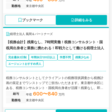
年収
万円
勤務地
東京都中央区
ブックマーク
詳細をみる
税理士法人 風間＆パートナーズ
【税務会計】残業なし、7時間実働！税務コンサルタント・国
税局出身者と業務に携われる！即戦力として働ける税理士法人
完全週休2日制
年間休日120日以上
学歴不問
残業少なめ
エージェントおすすめ求人
税務コンサルタントとしてクライアントの税務現状調査から税務計
画の策定までワンストップでご担当いただきます。東京都中央区に
ある、税務コンサルタント・国税局出身者が活躍！残業なし、即戦
力として働ける税理士法人の求人です。
600〜840
給与
年収
万円
勤務地
東京都中央区