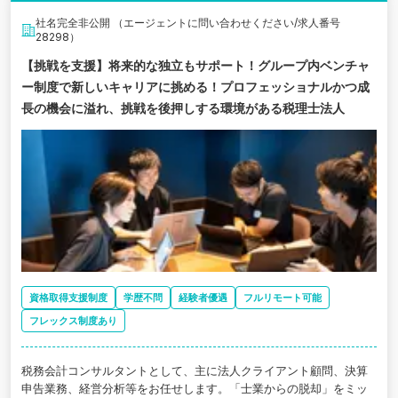
社名完全非公開 （エージェントに問い合わせください/求人番号
28298）
【挑戦を支援】将来的な独立もサポート！グループ内ベンチャ
ー制度で新しいキャリアに挑める！プロフェッショナルかつ成
長の機会に溢れ、挑戦を後押しする環境がある税理士法人
資格取得支援制度
学歴不問
経験者優遇
フルリモート可能
フレックス制度あり
税務会計コンサルタントとして、主に法人クライアント顧問、決算
申告業務、経営分析等をお任せします。「士業からの脱却」をミッ