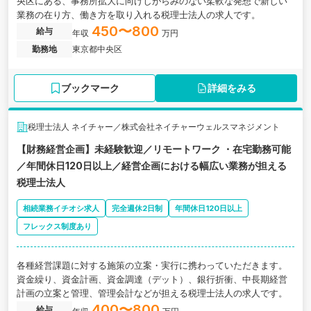
央区にある、事務所拡大に向けしがらみのない柔軟な発想で新しい
業務の在り方、働き方を取り入れる税理士法人の求人です。
450〜800
給与
年収
万円
勤務地
東京都中央区
ブックマーク
詳細をみる
税理士法人 ネイチャー／株式会社ネイチャーウェルスマネジメント
【財務経営企画】未経験歓迎／リモートワーク ・在宅勤務可能
／年間休日120日以上／経営企画における幅広い業務が担える
税理士法人
相続業務イチオシ求人
完全週休2日制
年間休日120日以上
フレックス制度あり
各種経営課題に対する施策の立案・実行に携わっていただきます。
資金繰り、資金計画、資金調達（デット）、銀行折衝、中長期経営
計画の立案と管理、管理会計などが担える税理士法人の求人です。
400〜800
給与