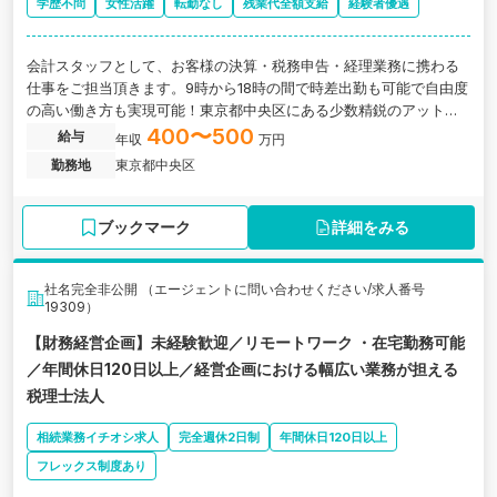
学歴不問
女性活躍
転勤なし
残業代全額支給
経験者優遇
会計スタッフとして、お客様の決算・税務申告・経理業務に携わる
仕事をご担当頂きます。9時から18時の間で時差出勤も可能で自由度
の高い働き方も実現可能！東京都中央区にある少数精鋭のアットホ
ームな税理士事務所の求人です。
400〜500
給与
年収
万円
勤務地
東京都中央区
ブックマーク
詳細をみる
社名完全非公開 （エージェントに問い合わせください/求人番号
19309）
【財務経営企画】未経験歓迎／リモートワーク ・在宅勤務可能
／年間休日120日以上／経営企画における幅広い業務が担える
税理士法人
相続業務イチオシ求人
完全週休2日制
年間休日120日以上
フレックス制度あり