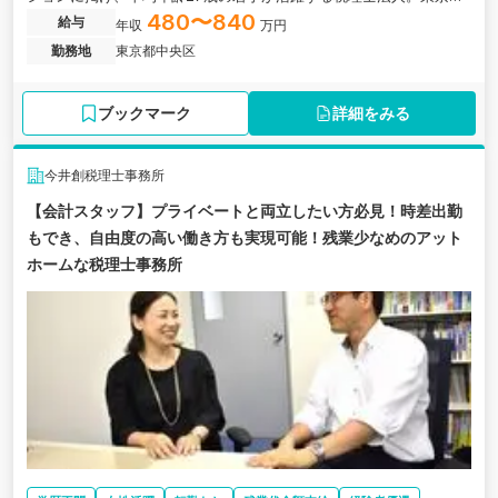
店新規立ち上げにあたり、新たなメンバーを募集しています。
480〜840
給与
年収
万円
勤務地
東京都中央区
ブックマーク
詳細をみる
今井創税理士事務所
【会計スタッフ】プライベートと両立したい方必見！時差出勤
もでき、自由度の高い働き方も実現可能！残業少なめのアット
ホームな税理士事務所