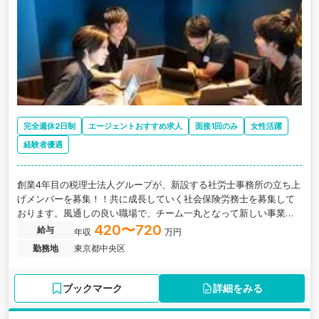
完全週休2日制
エージェントおすすめ求人
面接1回のみ
女性活躍
経験者優遇
創業4年目の税理士法人グループが、新設する社労士事務所の立ち上
げメンバーを募集！！共に成長していく社会保険労務士を募集して
おります。風通しの良い職場で、チーム一丸となって新しい事業を
築き上げていきませんか。
420〜720
給与
年収
万円
勤務地
東京都中央区
ブックマーク
詳細をみる