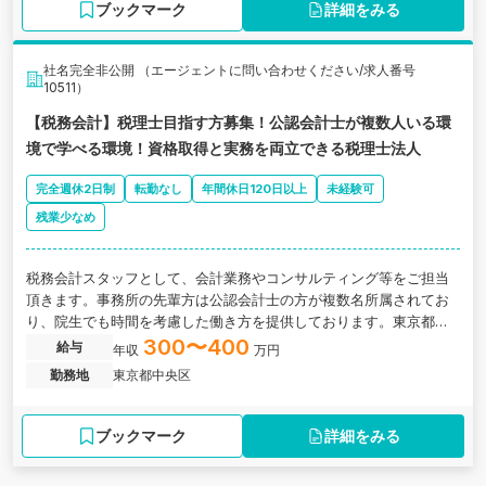
ブックマーク
詳細をみる
社名完全非公開 （エージェントに問い合わせください/求人番号
10511）
【税務会計】税理士目指す方募集！公認会計士が複数人いる環
境で学べる環境！資格取得と実務を両立できる税理士法人
完全週休2日制
転勤なし
年間休日120日以上
未経験可
残業少なめ
税務会計スタッフとして、会計業務やコンサルティング等をご担当
頂きます。事務所の先輩方は公認会計士の方が複数名所属されてお
り、院生でも時間を考慮した働き方を提供しております。東京都中
央区にある、資格取得と実務が両立可能な税理士法人の求人です。
300〜400
給与
年収
万円
勤務地
東京都中央区
ブックマーク
詳細をみる