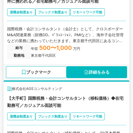
件に携われる／在宅勤務可／カジュアル面談可能
退職金制度あり
フレックス制度あり
リモートワーク可能
国際税務・会計コンサルタント（会計士）として、クロスボーダー
M&A関連業務（財務DD、ﾊﾞﾘｭｴｰｼｮﾝ、PMIなど）、海外子会社管理
などの業務に携わっていただきます。東京都千代田区にあるコンサ
ルティング会社の求人です。
500〜1,000
給与
年収
万円
勤務地
東京都千代田区
ブックマーク
詳細をみる
株式会社AGSコンサルティング
【大手町】国際税務・会計コンサルタント（移転価格）◆在宅
勤務可／カジュアル面談可能
退職金制度あり
フレックス制度あり
リモートワーク可能