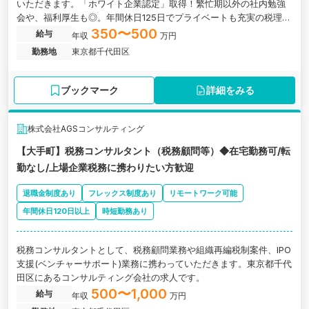
いただきます。「ホワイト企業認定」取得！繁忙期以外の社内勉強
会や、福利厚生も◎。年間休日125日でプライベートも充実の税理士
法人の求人です。
350〜500
給与
年収
万円
勤務地
東京都千代田区
ブックマーク
詳細をみる
株式会社AGSコンサルティング
【大手町】税務コンサルタント（税務顧問等）◆在宅勤務可/転
勤なし/上場企業税務に携わりたい方歓迎
退職金制度あり
フレックス制度あり
リモートワーク可能
年間休日120日以上
時短勤務あり
税務コンサルタントとして、税務顧問業務や組織再編税制案件、IPO
支援(ベンチャーサポート)業務に携わっていただきます。東京都千代
田区にあるコンサルティング会社の求人です。
500〜1,000
給与
年収
万円