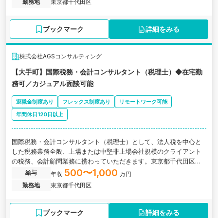
勤務地
東京都千代田区
ブックマーク
詳細をみる
株式会社AGSコンサルティング
【大手町】国際税務・会計コンサルタント（税理士）◆在宅勤
務可／カジュアル面談可能
退職金制度あり
フレックス制度あり
リモートワーク可能
年間休日120日以上
国際税務・会計コンサルタント（税理士）として、法人税を中心と
した税務業務全般、上場または中堅非上場会社規模のクライアント
の税務、会計顧問業務に携わっていただきます。東京都千代田区に
あるコンサルティング会社の求人です。
500〜1,000
給与
年収
万円
勤務地
東京都千代田区
ブックマーク
詳細をみる