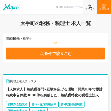
条件で絞りこむ
採用担当者の方はこちら
ログイン
会員登録
大手町の税務・税理士 求人一覧
[職種]
税務・税理士
条件で絞りこむ
税理士法人チェスター
【人気求人】相続税専門×経験を広げる環境！開業10年で累計
相続申告件数3000件を突破した、相続税特化の税理士法人
残業代全額支給
育休・産休実績あり
資格取得支援制度
退職金制度あり
シニア歓迎