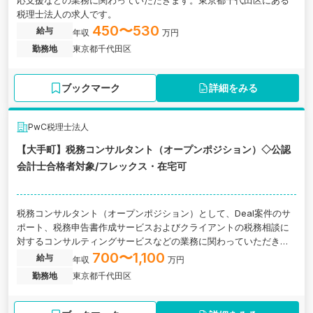
応支援などの業務に関わっていただきます。東京都千代田区にある
税理士法人の求人です。
450〜530
給与
年収
万円
勤務地
東京都千代田区
ブックマーク
詳細をみる
PwC税理士法人
【大手町】税務コンサルタント（オープンポジション）◇公認
会計士合格者対象/フレックス・在宅可
税務コンサルタント（オープンポジション）として、Deal案件のサ
ポート、税務申告書作成サービスおよびクライアントの税務相談に
対するコンサルティングサービスなどの業務に関わっていただきま
す。東京都千代田区にある税理士法人の求人です。
700〜1,100
給与
年収
万円
勤務地
東京都千代田区