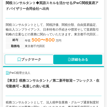
関税コンサルタント◆英語スキルを活かせる/PwC関税貿易ア
ドバイザリー合同会社へ出向
関税コンサルタントとして、関税評価、関税分類、自由貿易協定、
輸出入コンプライアンス、日本特有の手続きや慣習そして貿易取引
戦略の立案などの業務に関わっていただきます。東京都千代田区に
ある税理士法人の求人です。
500〜800
給与
年収
万円
勤務地
東京都千代田区
ブックマーク
詳細をみる
PwC税理士法人
【東京】税務コンサルタント／第二新卒歓迎～フレックス・在
宅勤務可～風通しの良い社風
税務コンサルタントとして、法人税申告業務・グループ通算制度対