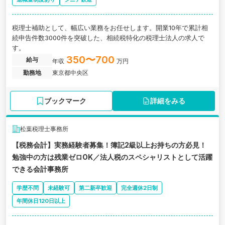
税理士補助として、幅広い業務をお任せします。開業10年で累計相
続申告件数3000件を突破した、相続税特化の税理士法人の求人で
す。
350〜700
給与
年収
万円
勤務地
東京都中央区
ブックマーク
詳細をみる
松葉税理士事務所
【税務会計】実務経験者募集！簿記2級以上お持ちの方必見！
勉強中の方は残業ゼロOK／法人税のスペシャリストとして活躍
できる会計事務所
学歴不問
未経験可
第二新卒歓迎
完全週休2日制
年間休日120日以上