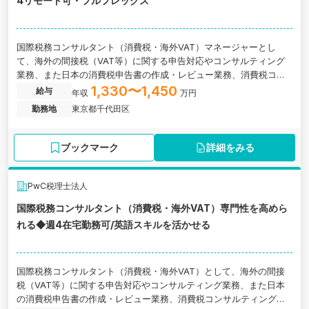
4リモート可・フルフレックス
国際税務コンサルタント（消費税・海外VAT）マネージャーとし
て、海外の間接税（VAT等）に関する申告対応やコンサルティング
業務、また日本の消費税申告書の作成・レビュー業務、消費税コン
サルティング業務等について、提案書・契約書の作成、クライアン
1,330〜1,450
給与
年収
万円
トやPwCの海外ネットワークファームとの打ち合わせへの参加、議
勤務地
東京都千代田区
事録作成、申告書や調査レポートの作成、プロジェクトマネジメン
トなどの業務に関わっていただきます。東京都千代田区にある税理
士法人の求人です。
ブックマーク
詳細をみる
PwC税理士法人
国際税務コンサルタント（消費税・海外VAT）専門性を高めら
れる◆週4在宅勤務可/英語スキルを活かせる
国際税務コンサルタント（消費税・海外VAT）として、海外の間接
税（VAT等）に関する申告対応やコンサルティング業務、また日本
の消費税申告書の作成・レビュー業務、消費税コンサルティング業