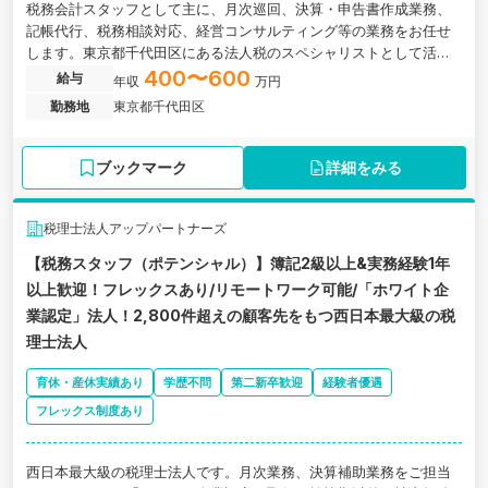
税務会計スタッフとして主に、月次巡回、決算・申告書作成業務、
記帳代行、税務相談対応、経営コンサルティング等の業務をお任せ
します。東京都千代田区にある法人税のスペシャリストとして活躍
できる会計事務所です。
400〜600
給与
年収
万円
勤務地
東京都千代田区
ブックマーク
詳細をみる
税理士法人アップパートナーズ
【税務スタッフ（ポテンシャル）】簿記2級以上&実務経験1年
以上歓迎！フレックスあり/リモートワーク可能/「ホワイト企
業認定」法人！2,800件超えの顧客先をもつ西日本最大級の税
理士法人
育休・産休実績あり
学歴不問
第二新卒歓迎
経験者優遇
フレックス制度あり
西日本最大級の税理士法人です。月次業務、決算補助業務をご担当