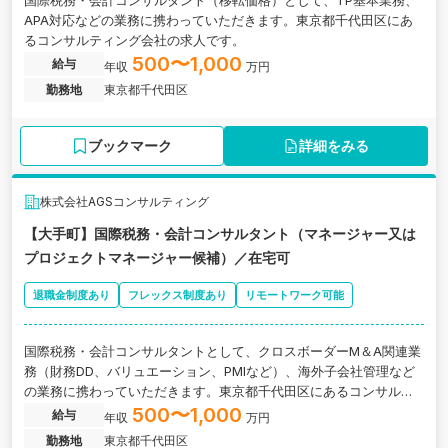
国際税務・会計コンサルタント（移転価格）として、TP基本業務、
APA対応などの業務に携わっていただきます。東京都千代田区にあ
るコンサルティング会社の求人です。
500〜1,000
給与
年収
万円
勤務地
東京都千代田区
ブックマーク
詳細をみる
株式会社AGSコンサルティング
【大手町】国際税務・会計コンサルタント（マネージャー又は
プロジェクトマネージャー候補）／在宅可
退職金制度あり
フレックス制度あり
リモートワーク可能
国際税務・会計コンサルタントとして、クロスボーダーM＆A関連業
務（財務DD、バリュエーション、PMIなど）、海外子会社管理など
の業務に携わっていただきます。東京都千代田区にあるコンサルテ
ィング会社の求人です。
500〜1,000
給与
年収
万円
勤務地
東京都千代田区