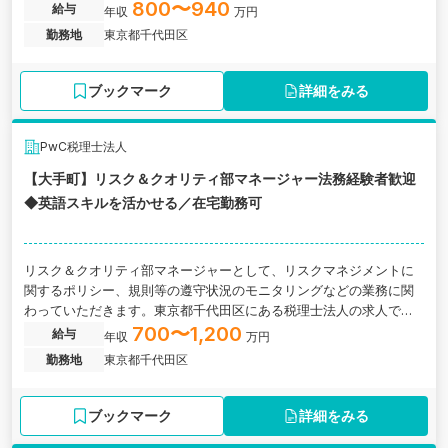
務等について、提案書・契約書の作成、クライアントやPwCの海外
800〜940
給与
年収
万円
ネットワークファームとの打ち合わせへの参加、議事録作成、申告
勤務地
東京都千代田区
書や調査レポートの作成、プロジェクトマネジメントなどの業務に
関わっていただきます。東京都千代田区にある税理士法人の求人で
す。
ブックマーク
詳細をみる
PwC税理士法人
【大手町】リスク＆クオリティ部マネージャー法務経験者歓迎
◆英語スキルを活かせる／在宅勤務可
リスク＆クオリティ部マネージャーとして、リスクマネジメントに
関するポリシー、規則等の遵守状況のモニタリングなどの業務に関
わっていただきます。東京都千代田区にある税理士法人の求人で
す。
700〜1,200
給与
年収
万円
勤務地
東京都千代田区
ブックマーク
詳細をみる