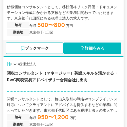
移転価格コンサルタントとして、移転価格リスク評価・ドキュメン
テーション作成にかかわる支援などの業務に関わっていただきま
す。東京都千代田区にある税理士法人の求人です。
500〜800
給与
年収
万円
勤務地
東京都千代田区
ブックマーク
詳細をみる
PwC税理士法人
関税コンサルタント（マネージャー）英語スキルを活かせる・
PwC関税貿易アドバイザリー合同会社に出向
関税コンサルタントとして、輸出入取引の戦略やコンプライアンス
対応についてクライアントにアドバイスを提供するなどの業務に関
わっていただきます。東京都千代田区にある税理士法人の求人で
す。
950〜1,200
給与
年収
万円
勤務地
東京都千代田区