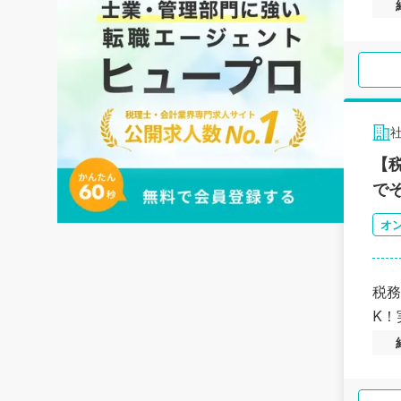
【
で
オ
税務
K！