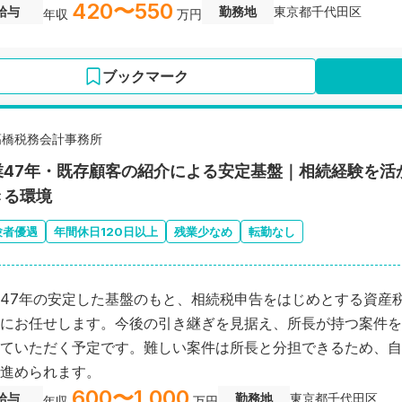
420〜550
給与
勤務地
東京都千代田区
年収
万円
ブックマーク
髙橋税務会計事務所
業47年・既存顧客の紹介による安定基盤｜相続経験を活
きる環境
験者優遇
年間休日120日以上
残業少なめ
転勤なし
47年の安定した基盤のもと、相続税申告をはじめとする資産
にお任せします。今後の引き継ぎを見据え、所長が持つ案件を
ていただく予定です。難しい案件は所長と分担できるため、自
進められます。
600〜1,000
給与
勤務地
東京都千代田区
年収
万円