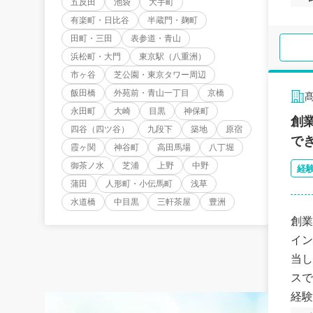
五反田
池袋
大手町
有楽町・日比谷
半蔵門・麹町
田町・三田
表参道・青山
浜松町・大門
東京駅（八重洲）
市ヶ谷
芝公園・東京タワー周辺
飯田橋
外苑前・青山一丁目
京橋
永田町
大崎
目黒
神保町
創
四谷（四ツ谷）
九段下
築地
原宿
で
霞ヶ関
神谷町
高田馬場
八丁堀
御茶ノ水
芝浦
上野
中野
経
蒲田
人形町・小伝馬町
浅草
水道橋
中目黒
三軒茶屋
豊洲
創業
イン
当し
スで
経験