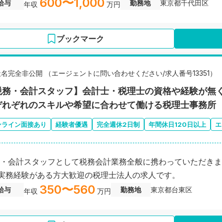
600〜1,000
給与
勤務地
東京都千代田区
年収
万円
ブックマーク
社名完全非公開 （エージェントに問い合わせください/求人番号13351）
税務・会計スタッフ】会計士・税理士の資格や経験が無
ぞれぞれのスキルや希望に合わせて働ける税理士事務所
ンライン面接あり
経験者優遇
完全週休2日制
年間休日120日以上
エ
・会計スタッフとして税務会計業務全般に携わっていただきま
実務経験がある方大歓迎の税理士法人の求人です。
350〜560
給与
勤務地
東京都台東区
年収
万円