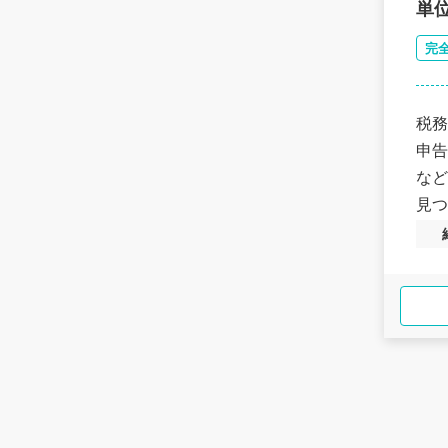
単
完
税務
申告
など
見つ