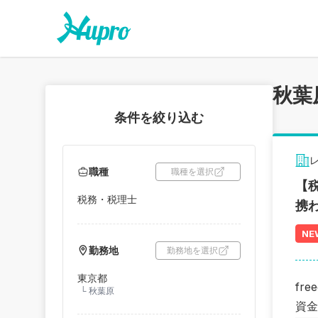
秋葉
条件を絞り込む
職種
職種を選択
【
税務・税理士
携
NE
勤務地
勤務地を選択
東京都
fr
└
秋葉原
資金