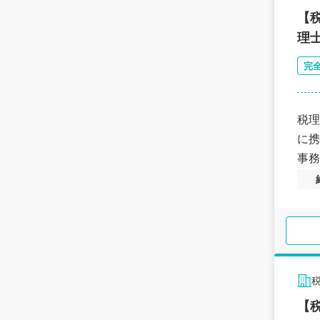
【
理
完
税理
に携
事務
【