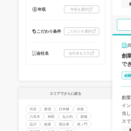
年収
年収を選択
こだわり条件
こだわりを選択
会社名
会社名を入力
創
で
経
エリアでさらに絞る
創業
イン
渋谷
新宿
日本橋
赤坂
当し
六本木
神田
丸の内
新橋
スで
品川
銀座
恵比寿
虎ノ門