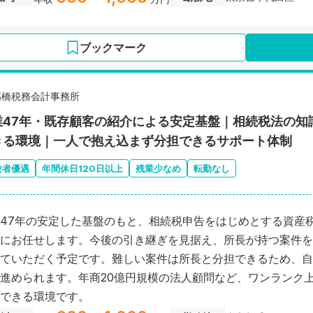
ブックマーク
髙橋税務会計事務所
業47年・既存顧客の紹介による安定基盤｜相続税法の知
きる環境｜一人で抱え込まず分担できるサポート体制
験者優遇
年間休日120日以上
残業少なめ
転勤なし
47年の安定した基盤のもと、相続税申告をはじめとする資産
にお任せします。今後の引き継ぎを見据え、所長が持つ案件を
ていただく予定です。難しい案件は所長と分担できるため、自
進められます。年商20億円規模の法人顧問など、ワンランク
できる環境です。