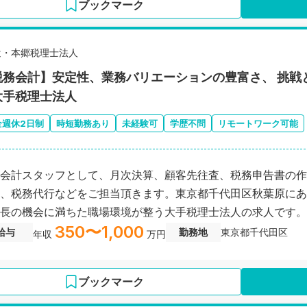
ブックマーク
辻・本郷税理士法人
税務会計】安定性、業務バリエーションの豊富さ、 挑戦
大手税理士法人
全週休2日制
時短勤務あり
未経験可
学歴不問
リモートワーク可能
会計スタッフとして、月次決算、顧客先往査、税務申告書の作
、税務代行などをご担当頂きます。東京都千代田区秋葉原にあ
長の機会に満ちた職場環境が整う大手税理士法人の求人です。
350〜1,000
給与
勤務地
東京都千代田区
年収
万円
ブックマーク