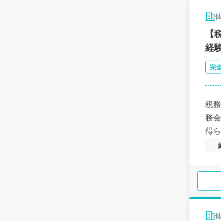
【
経
完
税務
務会
得ら