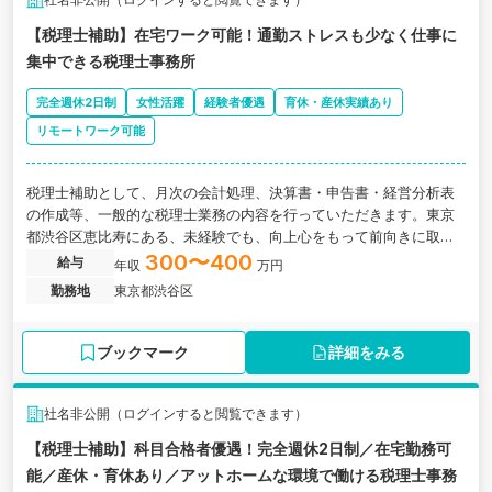
【税理士補助】在宅ワーク可能！通勤ストレスも少なく仕事に
集中できる税理士事務所
完全週休2日制
女性活躍
経験者優遇
育休・産休実績あり
リモートワーク可能
税理士補助として、月次の会計処理、決算書・申告書・経営分析表
の作成等、一般的な税理士業務の内容を行っていただきます。東京
都渋谷区恵比寿にある、未経験でも、向上心をもって前向きに取り
組める方におすすめの理士事務所です。
300〜400
給与
年収
万円
勤務地
東京都渋谷区
ブックマーク
詳細をみる
社名非公開（ログインすると閲覧できます）
【税理士補助】科目合格者優遇！完全週休2日制／在宅勤務可
能／産休・育休あり／アットホームな環境で働ける税理士事務