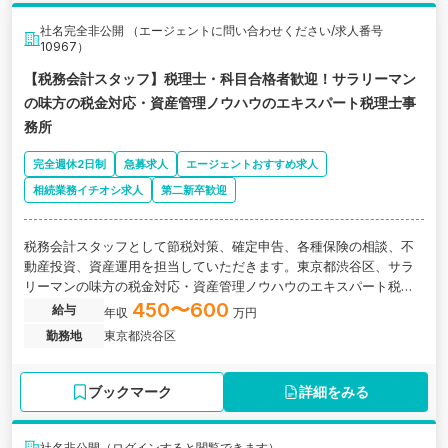
社名完全非公開 （エージェントに問い合わせください/求人番号
10967）
【税務会計スタッフ】税理士・科目合格者歓迎！サラリーマン
の味方の税金対応・資産管理ノウハウのエキスパート税理士事
務所
完全週休2日制
急募求人
エージェントおすすめ求人
相続業務イチオシ求人
第二新卒歓迎
税務会計スタッフとして節税対策、確定申告、各種保険の相談、不
動産投資、資産運用を担当していただきます。東京都渋谷区、サラ
リーマンの味方の税金対応・資産管理ノウハウのエキスパート税理
士事務所の求人です。
450〜600
給与
年収
万円
勤務地
東京都渋谷区
ブックマーク
詳細をみる
社名非公開（ログインすると閲覧できます）