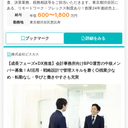
査、決算業務、税務相談等をご担当いただきます。東京都渋谷区に
ある、リモートワーク・フレックス制度あり！創業24年連続売上ア
ップの安定基盤を誇る税理士法人の求人です。
600〜1,800
給与
年収
万円
勤務地
東京都渋谷区恵比寿
ブックマーク
詳細をみる
株式会社ビスカス
【成長フェーズ×DX推進】会計事務所向けBPO運営の中核メン
バー募集！AI活用・戦略設計で管理スキルを磨く◎残業少な
め・転勤なし・学びと働きやすさも充実