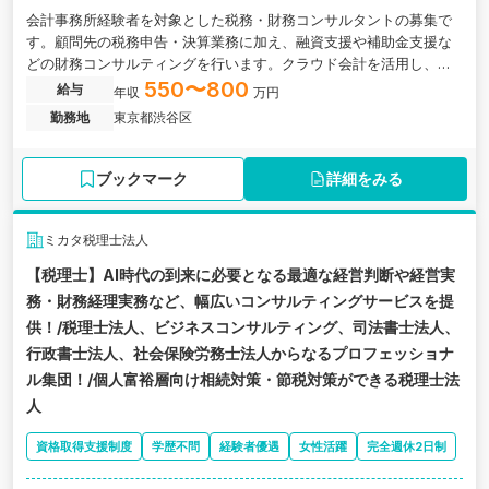
会計事務所経験者を対象とした税務・財務コンサルタントの募集で
す。顧問先の税務申告・決算業務に加え、融資支援や補助金支援な
どの財務コンサルティングを行います。クラウド会計を活用し、中
小企業の経営を支える税務会計業務に携われる環境です。
550〜800
給与
年収
万円
勤務地
東京都渋谷区
ブックマーク
詳細をみる
ミカタ税理士法人
【税理士】AI時代の到来に必要となる最適な経営判断や経営実
務・財務経理実務など、幅広いコンサルティングサービスを提
供！/税理士法人、ビジネスコンサルティング、司法書士法人、
行政書士法人、社会保険労務士法人からなるプロフェッショナ
ル集団！/個人富裕層向け相続対策・節税対策ができる税理士法
人
資格取得支援制度
学歴不問
経験者優遇
女性活躍
完全週休2日制