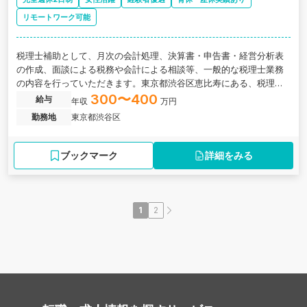
リモートワーク可能
税理士補助として、月次の会計処理、決算書・申告書・経営分析表
の作成、面談による税務や会計による相談等、一般的な税理士業務
の内容を行っていただきます。東京都渋谷区恵比寿にある、税理士
試験に挑戦中の方におすすめの税理士事務所です。
300〜400
給与
年収
万円
勤務地
東京都渋谷区
ブックマーク
詳細をみる
1
2