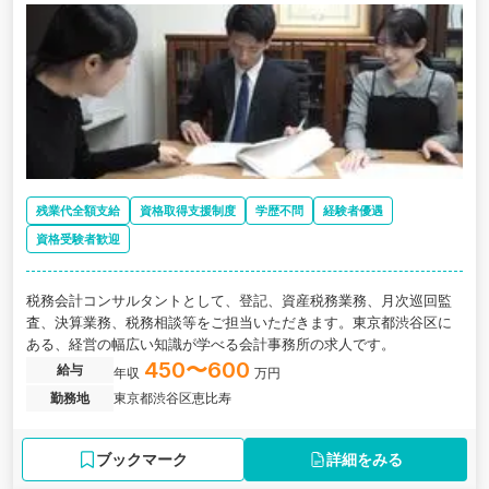
残業代全額支給
資格取得支援制度
学歴不問
経験者優遇
資格受験者歓迎
税務会計コンサルタントとして、登記、資産税務業務、月次巡回監
査、決算業務、税務相談等をご担当いただきます。東京都渋谷区に
ある、経営の幅広い知識が学べる会計事務所の求人です。
450〜600
給与
年収
万円
勤務地
東京都渋谷区恵比寿
ブックマーク
詳細をみる