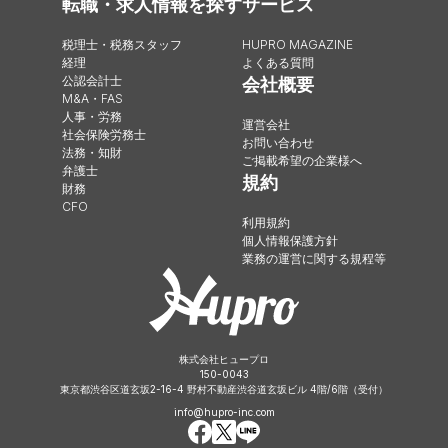
転職・求人情報を探す
サービス
税理士・税務スタッフ
HUPRO MAGAZINE
経理
よくある質問
公認会計士
会社概要
M&A・FAS
人事・労務
運営会社
社会保険労務士
お問い合わせ
法務・知財
ご掲載希望の企業様へ
弁護士
規約
財務
CFO
利用規約
個人情報保護方針
業務の運営に関する規程等
株式会社ヒュープロ
150-0043
東京都渋谷区道玄坂2-16-4 野村不動産渋谷道玄坂ビル 4階/6階（受付）
info@hupro-inc.com