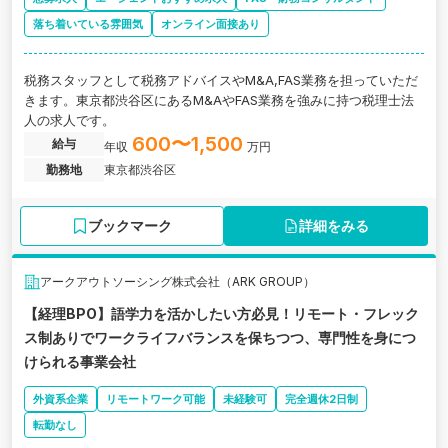
落ち着いている雰囲気
オンライン面接あり
税務スタッフとして税務アドバイスやM&A,FAS業務を担っていただ
きます。東京都渋谷区にあるM&AやFAS業務を強みに持つ税理士法
人の求人です。
600〜1,500
給与
年収
万円
勤務地
東京都渋谷区
ブックマーク
詳細をみる
アークアウトソーシング株式会社（ARK GROUP）
【経理BPO】語学力を活かしたい方必見！リモート・フレック
ス制ありでワークライフバランスを保ちつつ、専門性を身につ
けられる事業会社
外資系企業
リモートワーク可能
未経験可
完全週休2日制
転勤なし