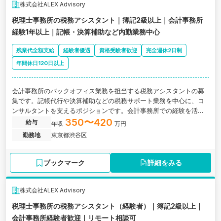
株式会社ALEX Advisory
税理士事務所の税務アシスタント｜簿記2級以上｜会計事務所
経験1年以上｜記帳・決算補助など内勤業務中心
残業代全額支給
経験者優遇
資格受験者歓迎
完全週休2日制
年間休日120日以上
会計事務所のバックオフィス業務を担当する税務アシスタントの募
集です。記帳代行や決算補助などの税務サポート業務を中心に、コ
ンサルタントを支えるポジションです。会計事務所での経験を活か
しながら働ける環境です。
350〜420
給与
年収
万円
勤務地
東京都渋谷区
ブックマーク
詳細をみる
株式会社ALEX Advisory
税理士事務所の税務アシスタント（経験者）｜簿記2級以上｜
会計事務所経験者歓迎｜リモート相談可