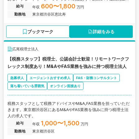
ップの安定基盤を誇る税理士法人の求人です。
600〜1,800
給与
年収
万円
勤務地
東京都渋谷区恵比寿
ブックマーク
詳細をみる
広尾税理士法人
【税務スタッフ】税理士、公認会計士歓迎！リモートワークフ
レックス制度あり！M&AやFAS業務を強みに持つ税理士法人
急募求人
エージェントおすすめ求人
FAS・財務コンサルタント
落ち着いている雰囲気
オンライン面接あり
税務スタッフとして税務アドバイスやM&A,FAS業務を担っていただ
きます。東京都渋谷区にあるM&AやFAS業務を強みに持つ税理士法
人の求人です。
1,000〜1,500
給与
年収
万円
勤務地
東京都渋谷区