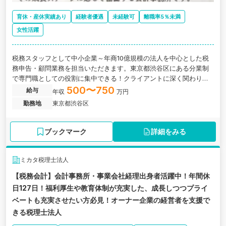
育休・産休実績あり
経験者優遇
未経験可
離職率5％未満
女性活躍
税務スタッフとして中小企業～年商10億規模の法人を中心とした税
務申告・顧問業務を担当いただきます。東京都渋谷区にある分業制
で専門職としての役割に集中できる！クライアントに深く関わり、
いち早く成長できる会計事務所の求人です。
500〜750
給与
年収
万円
勤務地
東京都渋谷区
ブックマーク
詳細をみる
ミカタ税理士法人
【税務会計】会計事務所・事業会社経理出身者活躍中！年間休
日127日！福利厚生や教育体制が充実した、成長しつつプライ
ベートも充実させたい方必見！オーナー企業の経営者を支援で
きる税理士法人