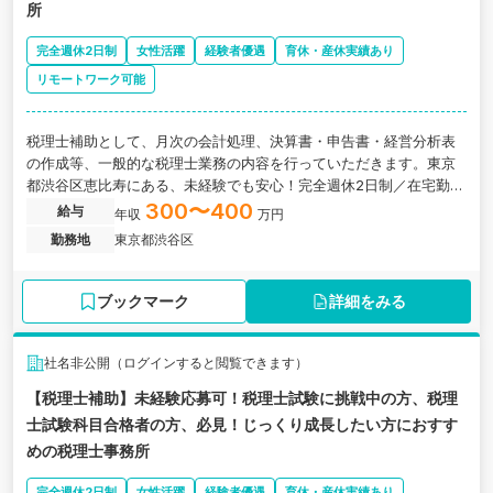
所
完全週休2日制
女性活躍
経験者優遇
育休・産休実績あり
リモートワーク可能
税理士補助として、月次の会計処理、決算書・申告書・経営分析表
の作成等、一般的な税理士業務の内容を行っていただきます。東京
都渋谷区恵比寿にある、未経験でも安心！完全週休2日制／在宅勤務
可能／アットホームな環境で働ける税理士事務所です。
300〜400
給与
年収
万円
勤務地
東京都渋谷区
ブックマーク
詳細をみる
社名非公開（ログインすると閲覧できます）
【税理士補助】未経験応募可！税理士試験に挑戦中の方、税理
士試験科目合格者の方、必見！じっくり成長したい方におすす
めの税理士事務所
完全週休2日制
女性活躍
経験者優遇
育休・産休実績あり