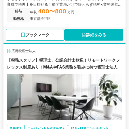
育成で税理士を目指せる！顧問業務だけで終わらず税務×業務改善×
コンサルに挑戦できる！関係性重視の顧問スタイル！お客様が抱え
400〜800
給与
年収
万円
る課題を解決し、 持続可能な未来を共創する税理士法人の求人で
勤務地
東京都渋谷区
す。
ブックマーク
詳細をみる
広尾税理士法人
【税務スタッフ】税理士、公認会計士歓迎！リモートワークフ
レックス制度あり！M&AやFAS業務を強みに持つ税理士法人
急募求人
エージェントおすすめ求人
FAS・財務コンサルタント