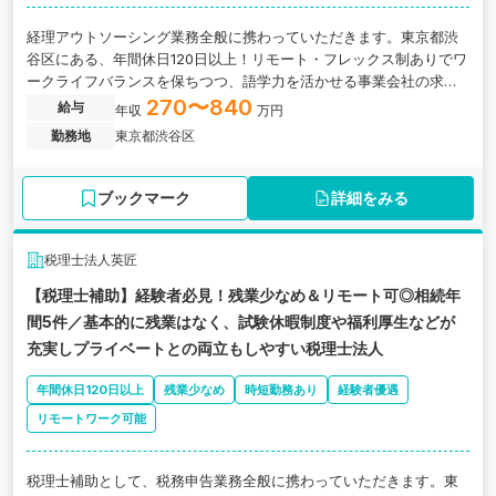
経理アウトソーシング業務全般に携わっていただきます。東京都渋
谷区にある、年間休日120日以上！リモート・フレックス制ありでワ
ークライフバランスを保ちつつ、語学力を活かせる事業会社の求人
です。
270〜840
給与
年収
万円
勤務地
東京都渋谷区
ブックマーク
詳細をみる
税理士法人英匠
【税理士補助】経験者必見！残業少なめ＆リモート可◎相続年
間5件／基本的に残業はなく、試験休暇制度や福利厚生などが
充実しプライベートとの両立もしやすい税理士法人
年間休日120日以上
残業少なめ
時短勤務あり
経験者優遇
リモートワーク可能
税理士補助として、税務申告業務全般に携わっていただきます。東