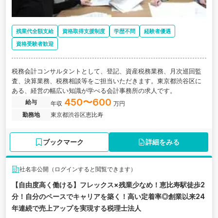
残業代全額支給
資格取得支援制度
学歴不問
経験者優遇
資格受験者歓迎
税務会計コンサルタントとして、登記、資産税務業務、月次巡回監
査、決算業務、税務相談等をご担当いただきます。東京都渋谷区に
ある、経営の幅広い知識が学べる会計事務所の求人です。
450〜600
給与
年収
万円
勤務地
東京都渋谷区恵比寿
ブックマーク
詳細をみる
社名非公開（ログインすると閲覧できます）
【自由度高く働ける】フレックス×残業少なめ！恵比寿駅徒歩2
分！自分のペースでキャリアを築く！高い定着率◎創業以来24
年連続で売上アップを実現する税理士法人