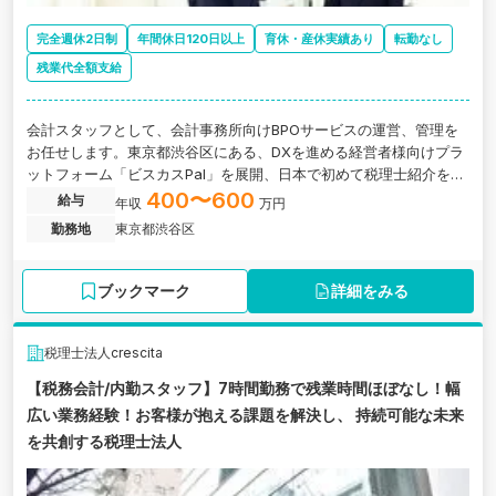
完全週休2日制
年間休日120日以上
育休・産休実績あり
転勤なし
残業代全額支給
会計スタッフとして、会計事務所向けBPOサービスの運営、管理を
お任せします。東京都渋谷区にある、DXを進める経営者様向けプラ
ットフォーム「ビスカスPal」を展開、日本で初めて税理士紹介を立
ち上げたパイオニアカンパニーの求人です。
400〜600
給与
年収
万円
勤務地
東京都渋谷区
ブックマーク
詳細をみる
税理士法人crescita
【税務会計/内勤スタッフ】7時間勤務で残業時間ほぼなし！幅
広い業務経験！お客様が抱える課題を解決し、 持続可能な未来
を共創する税理士法人