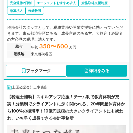
完全週休2日制
エージェントおすすめ求人
資格取得支援制度
急募求人
未経験可
税務会計スタッフとして、税務業務や開業支援等に携わっていただ
きます。東京都渋谷区にある、成長意欲のある方、大歓迎！経験者
の方必見の税理士法人です。
350〜600
給与
年収
万円
勤務地
東京都渋谷区
ブックマーク
詳細をみる
上原公認会計士事務所
【税理士補助】スキルアップ応援！チーム制で教育体制が充
実！分業制でクライアントに深く関われる、20年間産休育休か
ら100%の復帰率！10億円規模の大きいクライアントにも携わ
れ、いち早く成長できる会計事務所