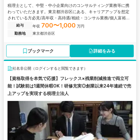
税理士として、中堅・中小企業向けのコンサルティング業務等に携
わっていただきます。東京都渋谷区にある、キャリアアップを想定
されている方必見/高年収・高待遇/相続・コンサル業務/個人富裕層
向け相続対策・節税対策ができる税理士法人の求人です。
700〜1,000
給与
年収
万円
勤務地
東京都渋谷区
ブックマーク
詳細をみる
社名非公開（ログインすると閲覧できます）
【資格取得を本気で応援】フレックス×残業削減推進で両立可
能！試験前は1週間休暇OK！研修充実◎創業以来24年連続で売
上アップを実現する税理士法人