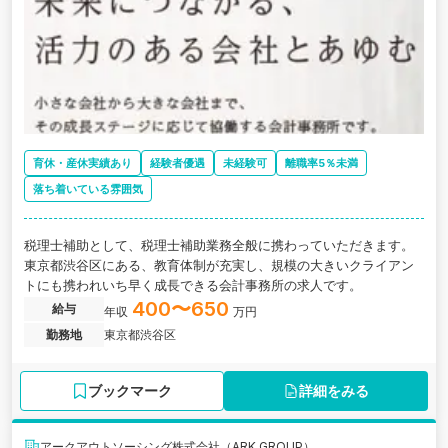
育休・産休実績あり
経験者優遇
未経験可
離職率5％未満
落ち着いている雰囲気
税理士補助として、税理士補助業務全般に携わっていただきます。
東京都渋谷区にある、教育体制が充実し、規模の大きいクライアン
トにも携われいち早く成長できる会計事務所の求人です。
400〜650
給与
年収
万円
勤務地
東京都渋谷区
ブックマーク
詳細をみる
アークアウトソーシング株式会社（ARK GROUP）