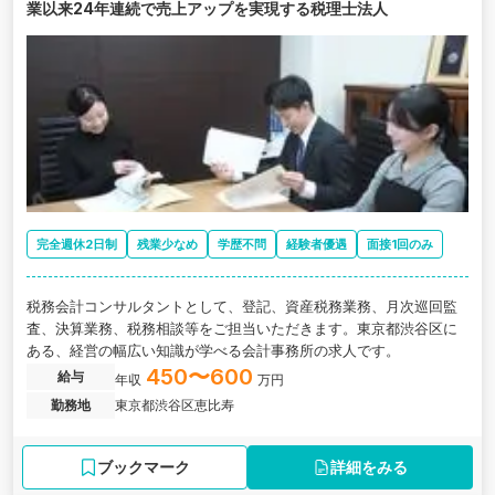
業以来24年連続で売上アップを実現する税理士法人
完全週休2日制
残業少なめ
学歴不問
経験者優遇
面接1回のみ
税務会計コンサルタントとして、登記、資産税務業務、月次巡回監
査、決算業務、税務相談等をご担当いただきます。東京都渋谷区に
ある、経営の幅広い知識が学べる会計事務所の求人です。
450〜600
給与
年収
万円
勤務地
東京都渋谷区恵比寿
ブックマーク
詳細をみる