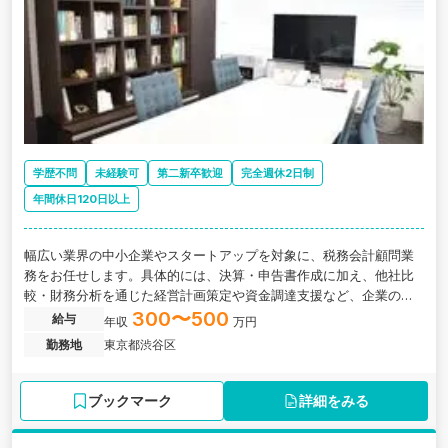
学歴不問
未経験可
第二新卒歓迎
完全週休2日制
年間休日120日以上
幅広い業界の中小企業やスタートアップを対象に、税務会計顧問業
務をお任せします。具体的には、決算・申告書作成に加え、他社比
較・財務分析を通じた経営計画策定や資金調達支援など、企業の成
長を支える「攻めのコンサルティング」まで深く携わっていただき
300〜500
給与
年収
万円
ます。経営者の最も身近なパートナーとして活躍できる環境です。
勤務地
東京都渋谷区
ブックマーク
詳細をみる