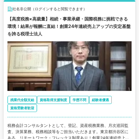
社名非公開（ログインすると閲覧できます）
【高度税務×高裁量】相続・事業承継・国際税務に挑戦できる
環境！結果が報酬に直結！創業24年連続売上アップの安定基盤
を誇る税理士法人
残業代全額支給
資格取得支援制度
学歴不問
経験者優遇
資格受験者歓迎
税務会計コンサルタントとして、登記、資産税務業務、月次巡回監
査、決算業務、税務相談等をご担当いただきます。東京都渋谷区に
ある、リモートワーク・フレックス制度あり！創業24年連続売上ア