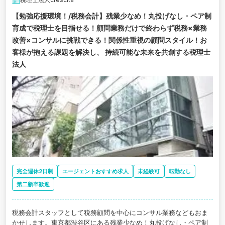
【勉強応援環境！/税務会計】残業少なめ！丸投げなし・ペア制
育成で税理士を目指せる！顧問業務だけで終わらず税務×業務
改善×コンサルに挑戦できる！関係性重視の顧問スタイル！お
客様が抱える課題を解決し、 持続可能な未来を共創する税理士
法人
完全週休2日制
エージェントおすすめ求人
未経験可
転勤なし
第二新卒歓迎
税務会計スタッフとして税務顧問を中心にコンサル業務などもおま
かせします。東京都渋谷区にある残業少なめ！丸投げなし・ペア制