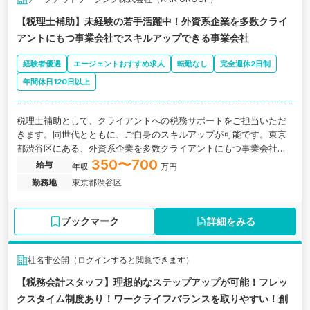
【税理士補助】未経験の若手活躍中！外資系企業を多数クライ
アントにもつ事業会社でスキルアップできる事業会社
経験者優遇
エージェントおすすめ求人
転勤なし
完全週休2日制
年間休日120日以上
税理士補助として、クライアントへの税務サポートをご担当いただ
きます。同世代とともに、ご自身のスキルアップが可能です。東京
都渋谷区にある、外資系企業を多数クライアントにもつ事業会社の
求人です。
350〜700
給与
年収
万円
勤務地
東京都渋谷区
ブックマーク
詳細をみる
社名非公開（ログインすると閲覧できます）
【税務会計スタッフ】理想的なステップアップが可能！フレッ
クスタイム制度あり！ワークライフバランスを取りやすい！創