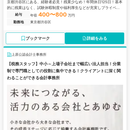
京都渋谷区にある、経験者必見！残業少なめ！年間休日125日！基本
的に残業はなく、試験休暇制度や福利厚生などが充実しプライベー
トとの両立もしやすい税理士法人の求人です。
400〜800
給与
年収
万円
勤務地
東京都渋谷区
ブックマーク
詳細をみる
上原公認会計士事務所
【税務スタッフ】中小～上場子会社まで幅広い法人担当！分業
制で専門職としての役割に集中できる！クライアントに深く関
わることができる会計事務所