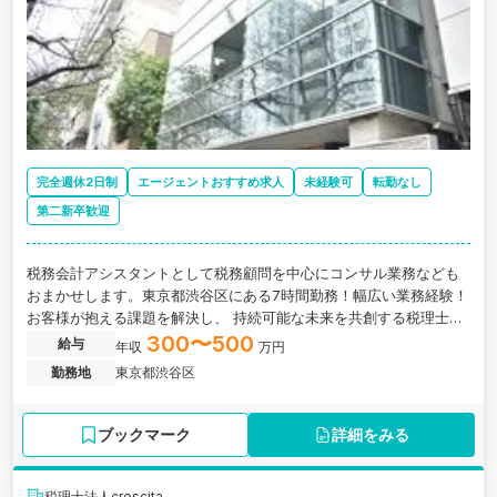
完全週休2日制
エージェントおすすめ求人
未経験可
転勤なし
第二新卒歓迎
税務会計アシスタントとして税務顧問を中心にコンサル業務なども
おまかせします。東京都渋谷区にある7時間勤務！幅広い業務経験！
お客様が抱える課題を解決し、 持続可能な未来を共創する税理士法
人の求人です。
300〜500
給与
年収
万円
勤務地
東京都渋谷区
ブックマーク
詳細をみる
税理士法人crescita