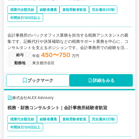
残業代全額支給
経験者優遇
資格受験者歓迎
完全週休2日制
年間休日120日以上
会計事務所のバックオフィス業務を担当する税務アシスタントの募
集です。記帳代行や決算補助などの税務サポート業務を中心に、コ
ンサルタントを支えるポジションです。会計事務所での経験を活か
しながら働ける環境です。
450〜750
給与
年収
万円
勤務地
東京都渋谷区
ブックマーク
詳細をみる
株式会社ALEX Advisory
税務・財務コンサルタント｜会計事務所経験者歓迎
残業代全額支給
経験者優遇
資格受験者歓迎
完全週休2日制
年間休日120日以上