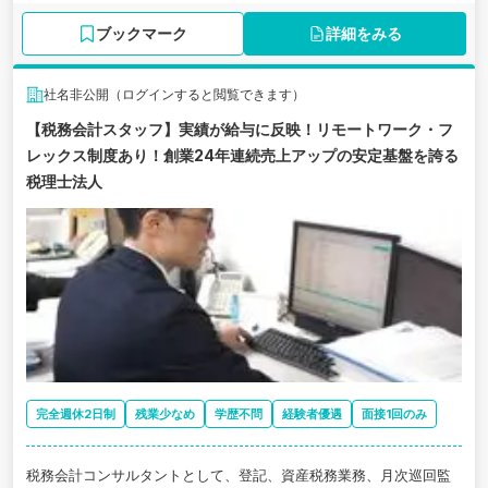
ブックマーク
詳細をみる
社名非公開（ログインすると閲覧できます）
【税務会計スタッフ】実績が給与に反映！リモートワーク・フ
レックス制度あり！創業24年連続売上アップの安定基盤を誇る
税理士法人
完全週休2日制
残業少なめ
学歴不問
経験者優遇
面接1回のみ
税務会計コンサルタントとして、登記、資産税務業務、月次巡回監