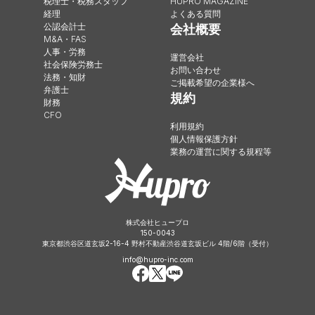
税理士・税務スタッフ
HUPRO MAGAZINE
経理
よくある質問
公認会計士
会社概要
M&A・FAS
人事・労務
運営会社
社会保険労務士
お問い合わせ
法務・知財
ご掲載希望の企業様へ
弁護士
規約
財務
CFO
利用規約
個人情報保護方針
業務の運営に関する規程等
株式会社ヒュープロ
150-0043
東京都渋谷区道玄坂2-16-4 野村不動産渋谷道玄坂ビル 4階/6階（受付）
info@hupro-inc.com