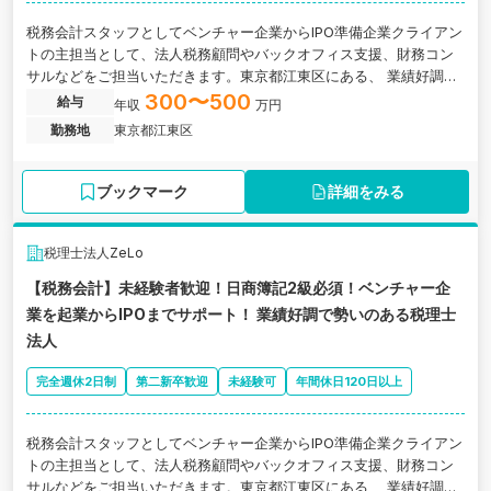
税務会計スタッフとしてベンチャー企業からIPO準備企業クライアン
トの主担当として、法人税務顧問やバックオフィス支援、財務コン
サルなどをご担当いただきます。東京都江東区にある、 業績好調で
勢いのある税理士法人の求人です。
300〜500
給与
年収
万円
勤務地
東京都江東区
ブックマーク
詳細をみる
税理士法人ZeLo
【税務会計】未経験者歓迎！日商簿記2級必須！ベンチャー企
業を起業からIPOまでサポート！ 業績好調で勢いのある税理士
法人
完全週休2日制
第二新卒歓迎
未経験可
年間休日120日以上
税務会計スタッフとしてベンチャー企業からIPO準備企業クライアン
トの主担当として、法人税務顧問やバックオフィス支援、財務コン
サルなどをご担当いただきます。東京都江東区にある、 業績好調で