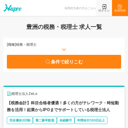
条件で絞りこむ
採用担当者の方はこちら
ログイン
会員登録
豊洲の税務・税理士 求人一覧
[職種]
税務・税理士
条件で絞りこむ
税理士法人ZeLo
【税務会計】科目合格者優遇！多くの方がテレワーク・時短勤
務を活用！起業からIPOまでサポートしている税理士法人
完全週休2日制
第二新卒歓迎
未経験可
年間休日120日以上