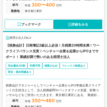
勢いのある税理士法人の求人です。
300〜400
給与
年収
万円
勤務地
東京都江東区
ブックマーク
詳細をみる
税理士法人ZeLo
【税務会計】日商簿記2級以上必須！月残業20時間未満！ワー
クライフバランス充実！ベンチャー企業を起業からIPOまでサ
ポート！ 業績好調で勢いのある税理士法人
完全週休2日制
学歴不問
残業少なめ
フレックス制度あり
育休・産休実績あり
税務会計マネジャーとしてベンチャー企業からIPO準備企業クライア
ントの主担当として、法人税務顧問やバックオフィス支援、財務コ
ンサルなどをご担当いただきます。東京都江東区にある、 業績好調
で勢いのある税理士法人の求人です。
350〜480
給与
年収
万円
勤務地
東京都江東区