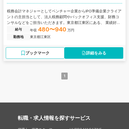
税務会計マネジャーとしてベンチャー企業からIPO準備企業クライア
ントの主担当として、法人税務顧問やバックオフィス支援、財務コ
ンサルなどをご担当いただきます。東京都江東区にある、 業績好調
で勢いのある税理士法人の求人です。
480〜940
給与
年収
万円
勤務地
東京都江東区
ブックマーク
詳細をみる
1
転職・求人情報を探す
サービス