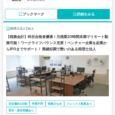
ブックマーク
詳細をみる
税理士法人ZeLo
【税務会計】科目合格者優遇！月残業20時間未満でリモート勤
務可能！ワークライフバランス充実！ベンチャー企業を起業か
らIPOまでサポート！ 業績好調で勢いのある税理士法人
完全週休2日制
学歴不問
残業少なめ
フレックス制度あり
育休・産休実績あり