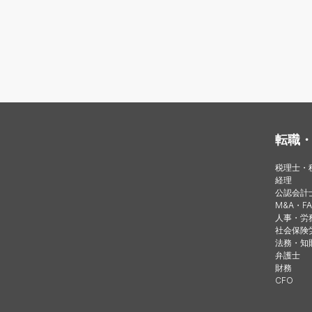
転職
税理士・
経理
公認会計
M&A・FA
人事・労
社会保険
法務・知
弁護士
財務
CFO