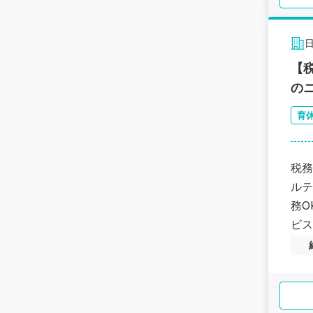
【
の
育
税務
ルテ
務O
ビス