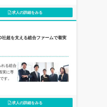
求人の詳細をみる
00社超を支える総合ファームで着実
られる総合
着実に専
です。
求人の詳細をみる