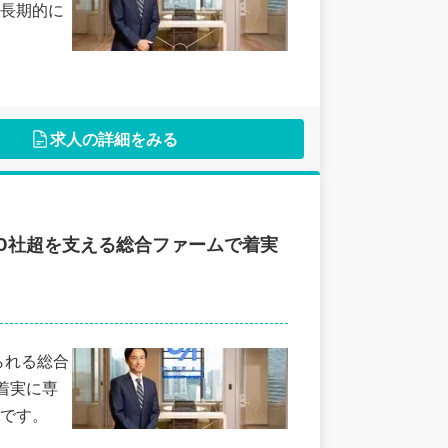
長期的に
求人の詳細をみる
00社超を支える総合ファームで着実
られる総合
着実に専
です。