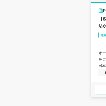
【
活
完
オー
をご
日本