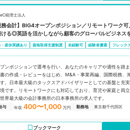
PwC税理士法人
税務会計】BIG4オープンポジション／リモートワーク
磨ける◎英語を活かしながら顧客のグローバルビジネス
休・産休実績あり
資格取得支援制度
未経験可
経験者優遇
フレック
プンポジションで選考を行い、あなたのキャリアや適性を踏ま
書の作成・レビューをはじめ、M&A・事業再編、国際税務、
す。日本最大級のタックスアドバイザリーとしての基盤と充実
境です。リモートワークにも対応しており、育児や家庭と両立
世界最大級の会計事務所の日本事務所の求人です。
400〜1,000
給与
勤務地
東京都千代田区
年収
万円
ブックマーク