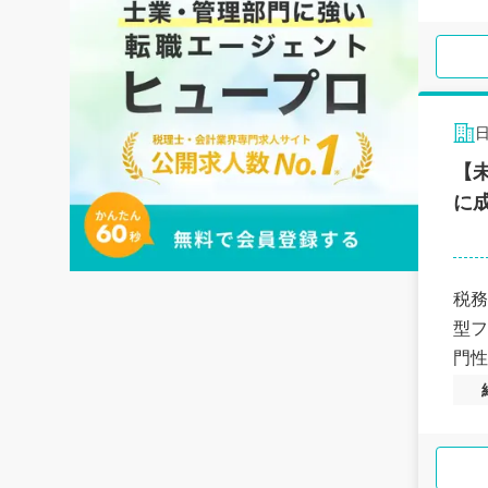
【
に
税務
型フ
門性