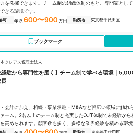
力を発揮できます。チーム制の組織体制のもと、専門家として
できる環境です。
600〜900
給与
勤務地
東京都千代田区
年収
万円
ブックマーク
日本クレアス税理士法人
未経験から専門性を磨く】チーム制で学べる環境｜5,0
成長
・会計に加え、相続・事業承継・M&Aなど幅広い領域に触れ
ァーム。2名以上のチーム制と充実したOJT体制で未経験から
を高められます。顧客数も多く、多様な業界経験を積める環境
400〜600
給与
勤務地
東京都千代田区
年収
万円