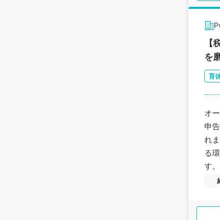
【
を
育
オー
申告
れま
る環
す。