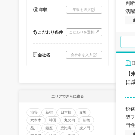
判断
年収
年収を選択
活躍
こだわり条件
こだわりを選択
会社名
会社名を入力
【
に
エリアでさらに絞る
税務
渋谷
新宿
日本橋
赤坂
型フ
六本木
神田
丸の内
新橋
門性
品川
銀座
恵比寿
虎ノ門