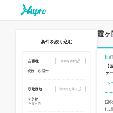
霞ヶ
条件を絞り込む
職種
職種を選択
【
税務・税理士
ァ
シ
勤務地
勤務地を選択
東京都
国税
└
霞ヶ関
に担