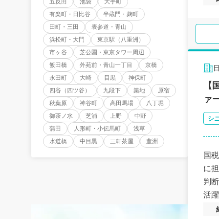
五反田
池袋
大手町
有楽町・日比谷
半蔵門・麹町
田町・三田
表参道・青山
浜松町・大門
東京駅（八重洲）
市ヶ谷
芝公園・東京タワー周辺
飯田橋
外苑前・青山一丁目
京橋
永田町
大崎
目黒
神保町
【
四谷（四ツ谷）
九段下
築地
原宿
ァ
秋葉原
神谷町
高田馬場
八丁堀
御茶ノ水
芝浦
上野
中野
シ
蒲田
人形町・小伝馬町
浅草
水道橋
中目黒
三軒茶屋
豊洲
国税
に担
判断
活躍