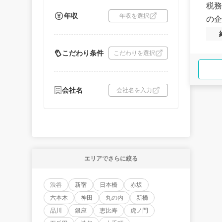
税務
年収
年収を選択
の企
こだわり条件
こだわりを選択
会社名
会社名を入力
エリアでさらに絞る
渋谷
新宿
日本橋
赤坂
六本木
神田
丸の内
新橋
品川
銀座
恵比寿
虎ノ門