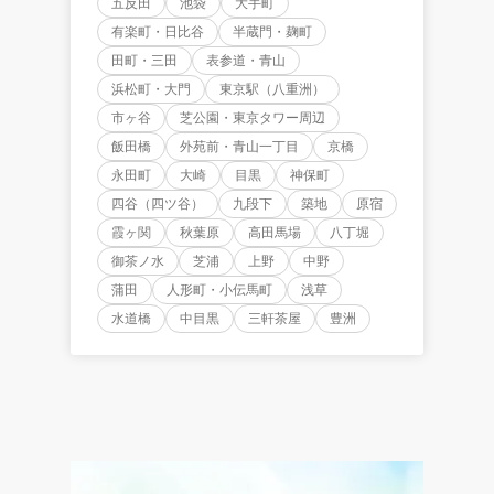
五反田
池袋
大手町
有楽町・日比谷
半蔵門・麹町
田町・三田
表参道・青山
浜松町・大門
東京駅（八重洲）
市ヶ谷
芝公園・東京タワー周辺
飯田橋
外苑前・青山一丁目
京橋
永田町
大崎
目黒
神保町
四谷（四ツ谷）
九段下
築地
原宿
霞ヶ関
秋葉原
高田馬場
八丁堀
御茶ノ水
芝浦
上野
中野
蒲田
人形町・小伝馬町
浅草
水道橋
中目黒
三軒茶屋
豊洲