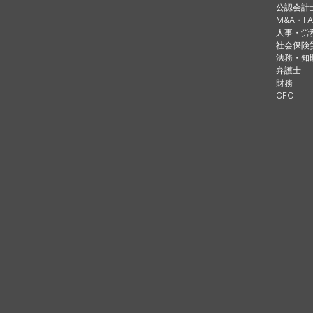
公認会計
M&A・FA
人事・労
社会保険
法務・知
弁護士
財務
CFO