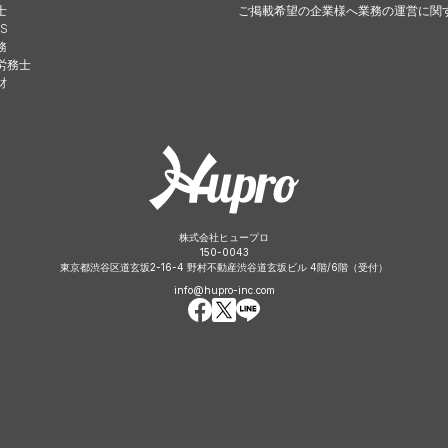
士
ご掲載希望の企業様へ
業務の運営に関
S
務
労務士
財
株式会社ヒュープロ
150-0043
東京都渋谷区道玄坂2-16-4 野村不動産渋谷道玄坂ビル 4階/6階（受付）
info@hupro-inc.com