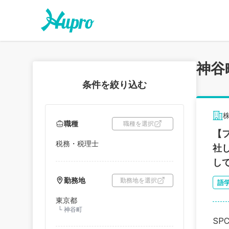
神谷
条件を絞り込む
株
職種
職種を選択
【
税務・税理士
社
し
勤務地
勤務地を選択
語
東京都
└
神谷町
SP