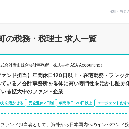
条件で絞りこむ
採用担当者
町の税務・税理士 求人一覧
式会社青山綜合会計事務所（株式会社 ASA Accounting）
ファンド担当】年間休日120日以上・在宅勤務・フレッ
している／会計事務所を母体に高い専門性を活かし証券
ている拡大中のファンド企業
学力を活かせる
完全週休2日制
年間休日120日以上
エージェントおす
Cファンド担当者として、海外から日本国内へのインバウンド投