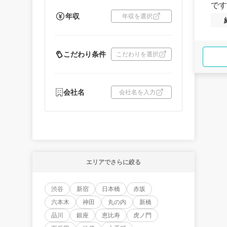
です
年収
年収を選択
こだわり条件
こだわりを選択
会社名
会社名を入力
エリアでさらに絞る
渋谷
新宿
日本橋
赤坂
六本木
神田
丸の内
新橋
品川
銀座
恵比寿
虎ノ門