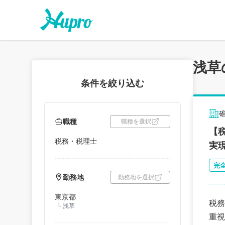
浅草
条件を絞り込む
職種
職種を選択
【
税務・税理士
実
完
勤務地
勤務地を選択
東京都
税務
└
浅草
重視