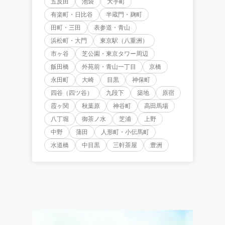
五反田
池袋
大手町
有楽町・日比谷
半蔵門・麹町
田町・三田
表参道・青山
浜松町・大門
東京駅（八重洲）
市ヶ谷
芝公園・東京タワー周辺
飯田橋
外苑前・青山一丁目
京橋
永田町
大崎
目黒
神保町
四谷（四ツ谷）
九段下
築地
原宿
霞ヶ関
秋葉原
神谷町
高田馬場
八丁堀
御茶ノ水
芝浦
上野
中野
蒲田
人形町・小伝馬町
水道橋
中目黒
三軒茶屋
豊洲