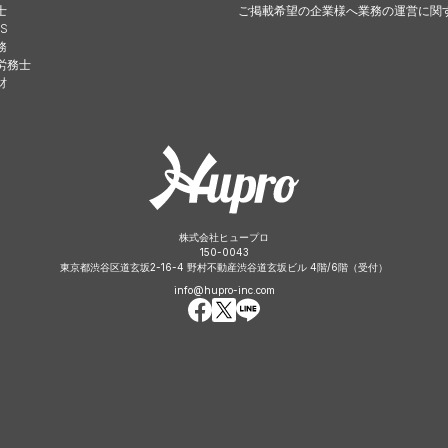
士
ご掲載希望の企業様へ
業務の運営に関
S
務
労務士
財
株式会社ヒュープロ
150-0043
東京都渋谷区道玄坂2-16-4 野村不動産渋谷道玄坂ビル 4階/6階（受付）
info@hupro-inc.com