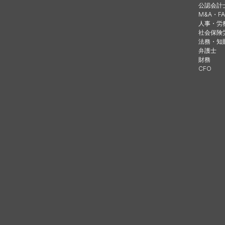
公認会計
M&A・FA
人事・労
社会保険
法務・知
弁護士
財務
CFO