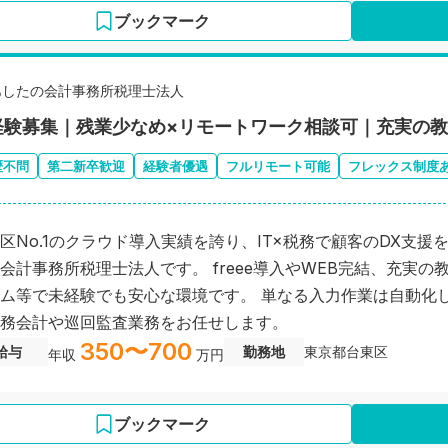
ブックマーク
あしたの会計事務所税理士法人
経験募集｜残業少なめ×リモートワーク相談可｜充実の
歴不問
第二新卒歓迎
経験者優遇
フルリモート可能
フレックス制度
区No.1のクラウド導入実績を誇り、IT×税務で顧客のDX支援
会計事務所税理士法人です。 freee導入やWEB完結、充実の
ム等で未経験でも安心な環境です。 単なる入力作業は自動化
務会計や巡回監査業務をお任せします。
350〜700
給与
勤務地
東京都台東区
年収
万円
ブックマーク