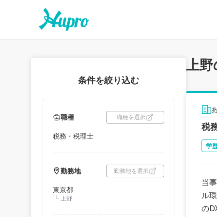
上野
条件を絞り込む
職種
職種を選択
税
税務・税理士
学
勤務地
勤務地を選択
当事
東京都
ル環
└
上野
のD