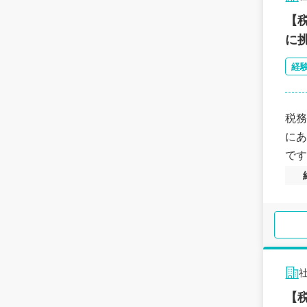
【
に
経
税務
にあ
です
【