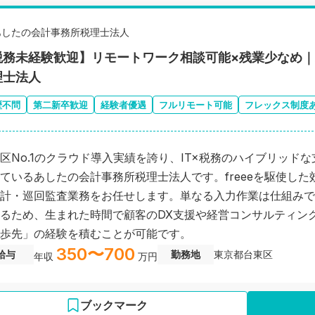
あしたの会計事務所税理士法人
税務未経験歓迎】リモートワーク相談可能×残業少なめ
理士法人
歴不問
第二新卒歓迎
経験者優遇
フルリモート可能
フレックス制度
区No.1のクラウド導入実績を誇り、IT×税務のハイブリッド
ているあしたの会計事務所税理士法人です。freeeを駆使した
計・巡回監査業務をお任せします。単なる入力作業は仕組みで
るため、生まれた時間で顧客のDX支援や経営コンサルティン
歩先」の経験を積むことが可能です。
350〜700
給与
勤務地
東京都台東区
年収
万円
ブックマーク