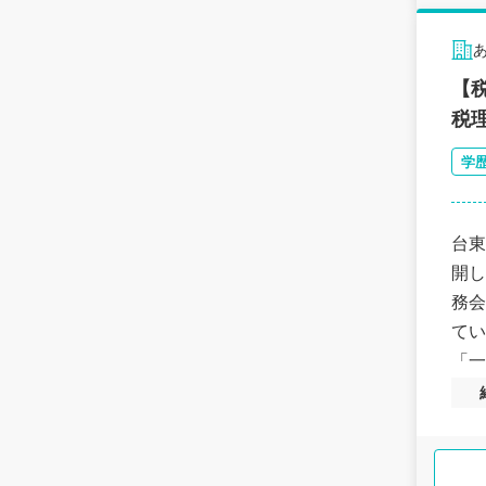
【
税
学
台東
開し
務会
てい
「一