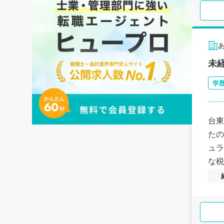
未
学
台東
たの
ュラ
な税