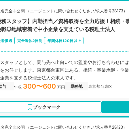
社名完全非公開 （エージェントに問い合わせください/求人番号28173）
税務スタッフ】内勤担当／資格取得を全力応援！相続・
挑戦◎地域密着で中小企業を支えている税理士法人
験者優遇
完全週休2日制
年間休日120日以上
スタッフとして、関与先へ出向いての監査やお打ち合わせには
をお任せします。東京都台東区にある、相続・事業承継・企業
企業を支える税理士法人の求人です。
300〜600
給与
勤務地
東京都台東区
年収
万円
ブックマーク
社名完全非公開 （エージェントに問い合わせください/求人番号28123）