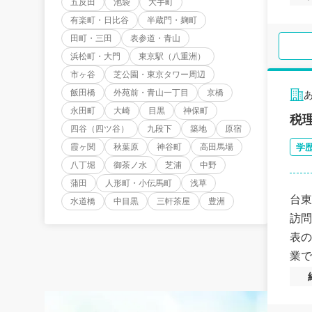
五反田
池袋
大手町
有楽町・日比谷
半蔵門・麹町
田町・三田
表参道・青山
浜松町・大門
東京駅（八重洲）
市ヶ谷
芝公園・東京タワー周辺
飯田橋
外苑前・青山一丁目
京橋
永田町
大崎
目黒
神保町
税
四谷（四ツ谷）
九段下
築地
原宿
霞ヶ関
秋葉原
神谷町
高田馬場
学
八丁堀
御茶ノ水
芝浦
中野
蒲田
人形町・小伝馬町
浅草
台東
水道橋
中目黒
三軒茶屋
豊洲
訪問
表の
業で