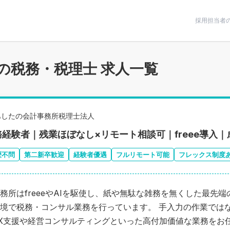
条件で絞りこむ
採用担当者
の税務・税理士 求人一覧
あしたの会計事務所税理士法人
務経験者｜残業ほぼなし×リモート相談可｜freee導入
歴不問
第二新卒歓迎
経験者優遇
フルリモート可能
フレックス制度
務所はfreeeやAIを駆使し、紙や無駄な雑務を無くした最先端
境で税務・コンサル業務を行っています。 手入力の作業では
X支援や経営コンサルティングといった高付加価値な業務をお