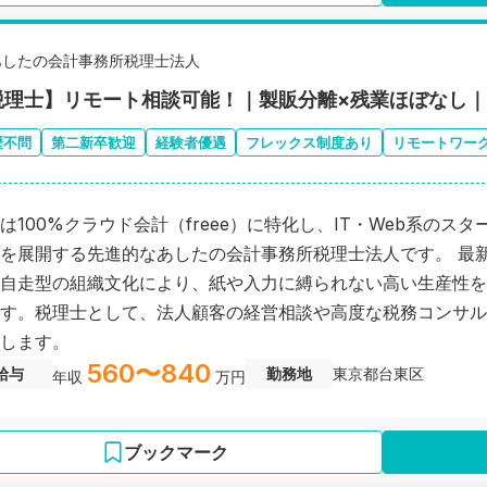
あしたの会計事務所税理士法人
税理士】リモート相談可能！｜製販分離×残業ほぼなし
歴不問
第二新卒歓迎
経験者優遇
フレックス制度あり
リモートワー
は100%クラウド会計（freee）に特化し、IT・Web系のス
を展開する先進的なあしたの会計事務所税理士法人です。 最新
自走型の組織文化により、紙や入力に縛られない高い生産性を
す。税理士として、法人顧客の経営相談や高度な税務コンサル
します。
560〜840
給与
勤務地
東京都台東区
年収
万円
ブックマーク