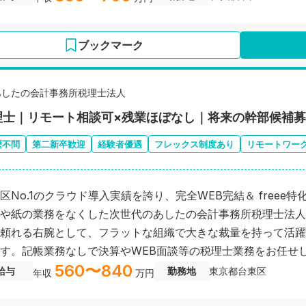
ブックマーク
あしたの会計事務所税理士法人
理士｜リモート相談可×残業ほぼなし｜将来の幹部候補募集｜
歴不問
第二新卒歓迎
経験者優遇
フレックス制度あり
リモートワー
区No.1のクラウド導入実績を誇り、完全WEB完結＆ freee特
や紙の業務をなくした次世代のあしたの会計事務所税理士法人
頼れる右腕として、フラットな組織で大きな裁量を持って活躍
す。記帳業務なしで決算やWEB面談等の税理士業務をお任せ
560〜840
給与
勤務地
東京都台東区
年収
万円