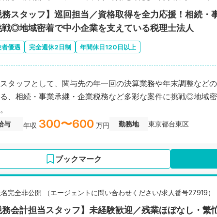
税務スタッフ】巡回担当／資格取得を全力応援！相続・
挑戦◎地域密着で中小企業を支えている税理士法人
験者優遇
完全週休2日制
年間休日120日以上
スタッフとして、関与先の年一回の決算業務や年末調整などの
る、相続・事業承継・企業税務など多彩な案件に挑戦◎地域密
。
300〜600
給与
勤務地
東京都台東区
年収
万円
ブックマーク
社名完全非公開 （エージェントに問い合わせください/求人番号27919）
税務会計担当スタッフ】未経験歓迎／残業ほぼなし・繁忙