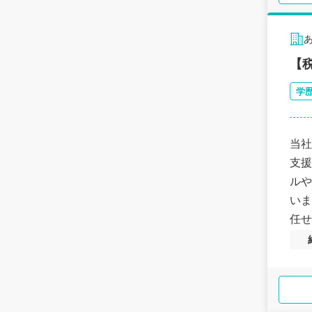
【
学
当社
支援
ルや
いま
任せ