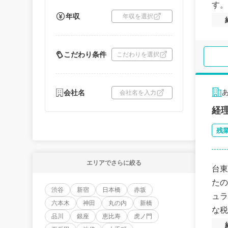
す。
年収
年収を選択
こだわり条件
こだわりを選択
会社名
会社名を入力
経
残
エリアでさらに絞る
台東
たの
渋谷
新宿
日本橋
赤坂
ュラ
六本木
神田
丸の内
新橋
な税
品川
銀座
恵比寿
虎ノ門