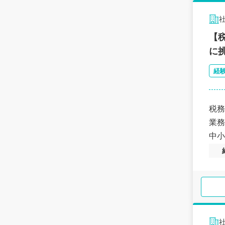
【
に
経
税務
業務
中小