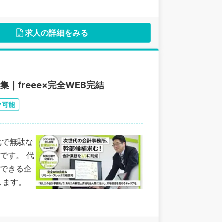
求人の詳細をみる
freee×完全WEB完結
ク可能
化で無駄な
です。 代
できる企
します。