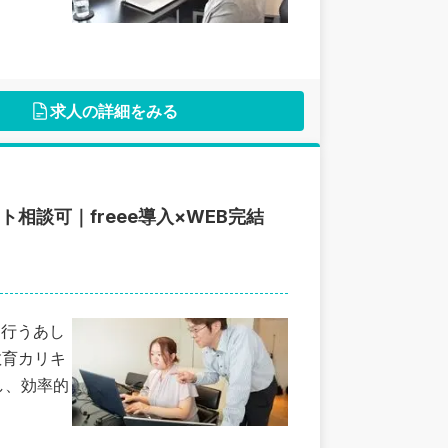
求人の詳細をみる
談可｜freee導入×WEB完結
を行うあし
教育カリキ
し、効率的