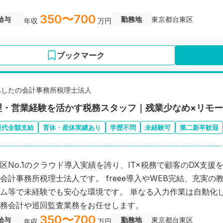
350〜700
給与
勤務地
東京都台東区
年収
万円
ブックマーク
あしたの会計事務所税理士法人
理・営業経験を活かす税務スタッフ｜残業少なめ×リモート相
業代全額支給
育休・産休実績あり
学歴不問
未経験可
第二新卒歓迎
区No.1のクラウド導入実績を誇り、IT×税務で顧客のDX支援
会計事務所税理士法人です。 freee導入やWEB完結、充実の
ム等で未経験でも安心な環境です。 単なる入力作業は自動化
務会計や巡回監査業務をお任せします。
350〜700
給与
勤務地
東京都台東区
年収
万円