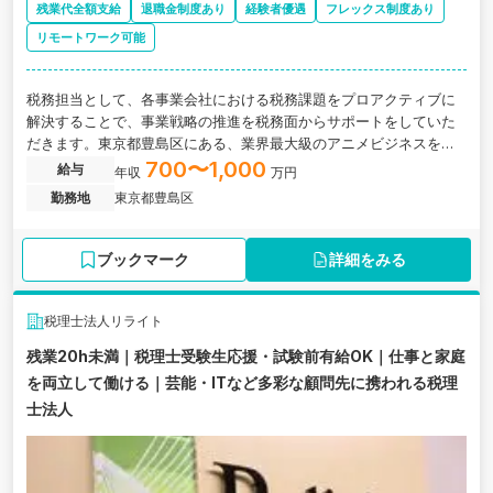
残業代全額支給
退職金制度あり
経験者優遇
フレックス制度あり
リモートワーク可能
税務担当として、各事業会社における税務課題をプロアクティブに
解決することで、事業戦略の推進を税務面からサポートをしていた
だきます。東京都豊島区にある、業界最大級のアニメビジネスを展
開するホールディングス企業の求人です。
700〜1,000
給与
年収
万円
勤務地
東京都豊島区
ブックマーク
詳細をみる
税理士法人リライト
残業20h未満｜税理士受験生応援・試験前有給OK｜仕事と家庭
を両立して働ける｜芸能・ITなど多彩な顧問先に携われる税理
士法人