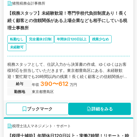
猪熊税務会計事務所
【税務スタッフ】未経験歓迎！専門学校代負担制度あり！長く
続く顧客との信頼関係がある上場企業なども相手にしている税
理士事務所
転勤なし
完全週休2日制
年間休日120日以上
残業少なめ
未経験可
税務スタッフとして、仕訳入力から決算書の作成、ゆくゆくはお客
様対応を担当していただきます。東京都豊島区にある、未経験歓
迎！繁忙期でも20時間以内の残業！長く続く顧客との信頼関係があ
る税理士事務所の求人です。
390〜612
給与
年収
万円
勤務地
東京都豊島区
ブックマーク
詳細をみる
税理士法人マネジメント・サポート
【税理士補助】年間休日120日以上・実働7時間！リモート・時