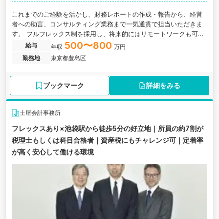
これまでのご経験を活かし、財務レポートの作成・報告から、経営
者への助言、コンサルティング業務まで一気通貫で担当いただきま
す。 フルフレックス制を採用し、将来的にはリモートワークも可能
な柔軟な働き方のもと、独立後にも通用する実践的なスキルを磨け
500〜800
給与
年収
万円
る税理士法人です。
勤務地
東京都豊島区
ブックマーク
詳細をみる
土屋会計事務所
フレックスあり×池袋駅から徒歩5分の好立地｜所員の約7割が
税理士もしくは科目合格者｜資産税にもチャレンジ可｜定着率
が高く安心して働ける環境