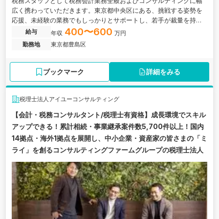
税務スタッフとして税務会計業務全般およびコンサルティングに幅
広く携わっていただきます。東京都中央区にある、挑戦する姿勢を
応援、未経験の業務でもしっかりとサポートし、若手が裁量を持っ
て活躍している税理士法人の求人です。
400〜600
給与
年収
万円
勤務地
東京都豊島区
ブックマーク
詳細をみる
税理士法人アイユーコンサルティング
【会計・税務コンサルタント/税理士有資格】成長環境でスキル
アップできる！累計相続・事業継承案件数5,700件以上！国内
14拠点・海外1拠点を展開し、中小企業・資産家の皆さまの「ミ
ライ」を創るコンサルティングファームグループの税理士法人