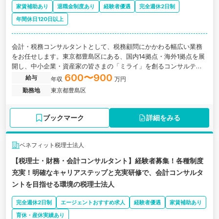
家賃補助あり
退職金制度あり
経験者優遇
完全週休2日制
年間休日120日以上
会計・税務コンサルタントとして、税務顧問にかかわる幅広い業務
をお任せします。東京都豊島区にある、国内14拠点・海外1拠点を展
開し、中小企業・資産家の皆さまの「ミライ」を創るコンサルティ
ングファームグループの求人です。
600〜900
給与
年収
万円
勤務地
東京都豊島区
ブックマーク
詳細をみる
ベネフィット税理士法人
【税理士・財務・会計コンサルタント】経験者募集！各種制度
充実！明確なキャリアステップと充実研修で、会計コンサルタ
ントを目指せる環境の税理士法人
完全週休2日制
エージェントおすすめ求人
経験者優遇
家賃補助あり
育休・産休実績あり