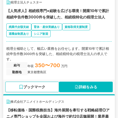
税理士法人チェスター
【人気求人】相続税専門×経験を広げる環境！開業10年で累計
相続申告件数3000件を突破した、相続税特化の税理士法人
残業代全額支給
育休・産休実績あり
資格取得支援制度
退職金制度あり
シニア歓迎
税理士補助として、幅広い業務をお任せします。開業10年で累計相
続申告件数3000件を突破した、相続税特化の税理士法人の求人で
す。
350〜700
給与
年収
万円
勤務地
東京都豊島区
ブックマーク
詳細をみる
株式会社アニメイトホールディングス
【移転価格・国際税務担当】海外展開を牽引する戦略経理◎ア
ニメ専門ショップを全国および海外で約120店舗展開！業界最