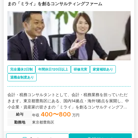
まの「ミライ」を創るコンサルティングファーム
完全週休2日制
年間休日120日以上
研修充実
家賃補助あり
退職金制度あり
会計・税務コンサルタントとして、会計・税務業務を担っていただ
きます。東京都豊島区にある、国内14拠点・海外1拠点を展開し、中
小企業・資産家の皆さまの「ミライ」を創るコンサルティングファ
ームの求人です。
400〜800
給与
年収
万円
勤務地
東京都豊島区