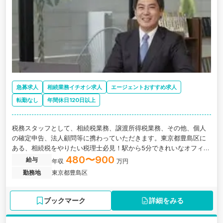
急募求人
相続業務イチオシ求人
エージェントおすすめ求人
転勤なし
年間休日120日以上
税務スタッフとして、相続税業務、譲渡所得税業務、その他、個人
の確定申告、法人顧問等に携わっていただきます。東京都豊島区に
ある、相続税をやりたい税理士必見！駅から5分できれいなオフィ
ス！相続税・不動産税務に特化した税理士法人の求人です。
480〜900
給与
年収
万円
勤務地
東京都豊島区
ブックマーク
詳細をみる