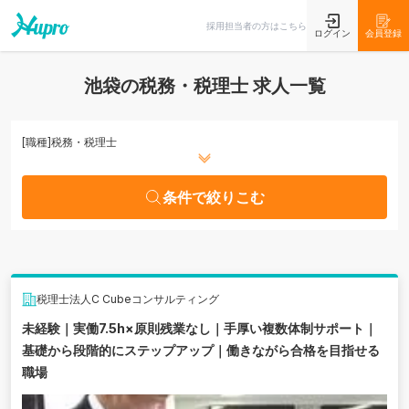
条件で絞りこむ
採用担当者の方はこちら
ログイン
会員登録
池袋の税務・税理士 求人一覧
[職種]
税務・税理士
条件で絞りこむ
税理士法人C Cubeコンサルティング
未経験｜実働7.5h×原則残業なし｜手厚い複数体制サポート｜
基礎から段階的にステップアップ｜働きながら合格を目指せる
職場