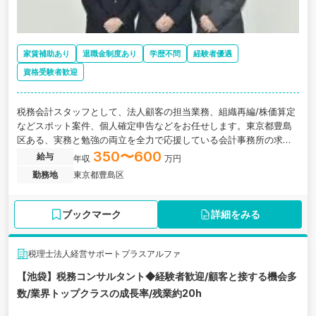
家賃補助あり
退職金制度あり
学歴不問
経験者優遇
資格受験者歓迎
税務会計スタッフとして、法人顧客の担当業務、組織再編/株価算定
などスポット案件、個人確定申告などをお任せします。東京都豊島
区ある、実務と勉強の両立を全力で応援している会計事務所の求人
です。
350〜600
給与
年収
万円
勤務地
東京都豊島区
ブックマーク
詳細をみる
税理士法人経営サポートプラスアルファ
【池袋】税務コンサルタント◆経験者歓迎/顧客と接する機会多
数/業界トップクラスの成長率/残業約20h