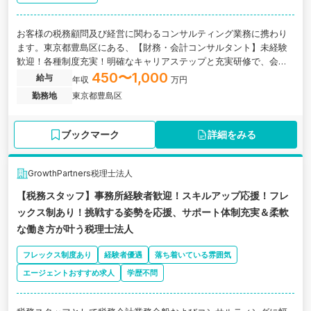
お客様の税務顧問及び経営に関わるコンサルティング業務に携わり
ます。東京都豊島区にある、【財務・会計コンサルタント】未経験
歓迎！各種制度充実！明確なキャリアステップと充実研修で、会計
コンサルタントを目指せる環境の税理士法人
450〜1,000
給与
年収
万円
勤務地
東京都豊島区
ブックマーク
詳細をみる
GrowthPartners税理士法人
【税務スタッフ】事務所経験者歓迎！スキルアップ応援！フレ
ックス制あり！挑戦する姿勢を応援、サポート体制充実＆柔軟
な働き方が叶う税理士法人
フレックス制度あり
経験者優遇
落ち着いている雰囲気
エージェントおすすめ求人
学歴不問