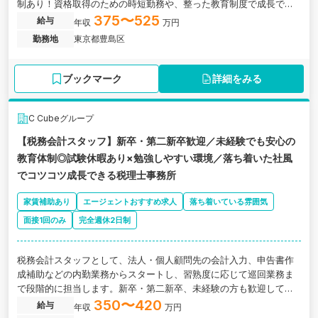
制あり！資格取得のための時短勤務や、整った教育制度で成長でき
る税理士法人の求人です。
375〜525
給与
年収
万円
勤務地
東京都豊島区
ブックマーク
詳細をみる
C Cubeグループ
【税務会計スタッフ】新卒・第二新卒歓迎／未経験でも安心の
教育体制◎試験休暇あり×勉強しやすい環境／落ち着いた社風
でコツコツ成長できる税理士事務所
家賃補助あり
エージェントおすすめ求人
落ち着いている雰囲気
面接1回のみ
完全週休2日制
税務会計スタッフとして、法人・個人顧問先の会計入力、申告書作
成補助などの内勤業務からスタートし、習熟度に応じて巡回業務ま
で段階的に担当します。新卒・第二新卒、未経験の方も歓迎してお
り、基礎から学べる教育体制が整っています。試験休暇制度や所内
350〜420
給与
年収
万円
での学習文化も根付いているため、実務と試験勉強の両立が可能で