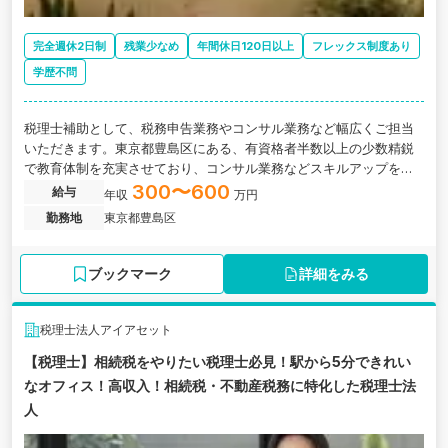
完全週休2日制
残業少なめ
年間休日120日以上
フレックス制度あり
学歴不問
税理士補助として、税務申告業務やコンサル業務など幅広くご担当
いただきます。東京都豊島区にある、有資格者半数以上の少数精鋭
で教育体制を充実させており、コンサル業務などスキルアップを目
指せる、福利厚生の充実した会計事務所の求人です。
300〜600
給与
年収
万円
勤務地
東京都豊島区
ブックマーク
詳細をみる
税理士法人アイアセット
【税理士】相続税をやりたい税理士必見！駅から5分できれい
なオフィス！高収入！相続税・不動産税務に特化した税理士法
人