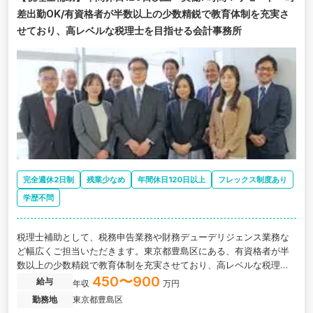
差出勤OK/有資格者が半数以上の少数精鋭で教育体制を充実さ
せており、高レベルな税理士を目指せる会計事務所
完全週休2日制
残業少なめ
年間休日120日以上
フレックス制度あり
学歴不問
税理士補助として、税務申告業務や財務デューデリジェンス業務な
ど幅広くご担当いただきます。東京都豊島区にある、有資格者が半
数以上の少数精鋭で教育体制を充実させており、高レベルな税理士
を目指せる、福利厚生の充実した会計事務所の求人です。
450〜900
給与
年収
万円
勤務地
東京都豊島区