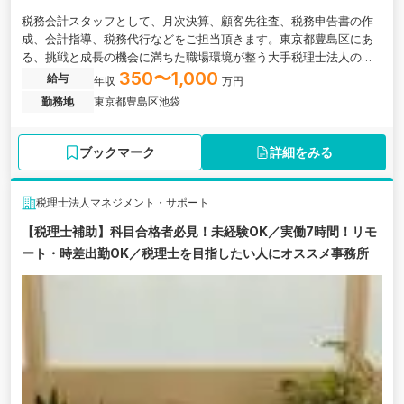
税務会計スタッフとして、月次決算、顧客先往査、税務申告書の作
成、会計指導、税務代行などをご担当頂きます。東京都豊島区にあ
る、挑戦と成長の機会に満ちた職場環境が整う大手税理士法人の求
人です。
350〜1,000
給与
年収
万円
勤務地
東京都豊島区池袋
ブックマーク
詳細をみる
税理士法人マネジメント・サポート
【税理士補助】科目合格者必見！未経験OK／実働7時間！リモ
ート・時差出勤OK／税理士を目指したい人にオススメ事務所