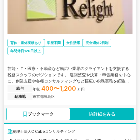
育休・産休実績あり
学歴不問
女性活躍
完全週休2日制
年間休日120日以上
芸能・IT・医療・不動産など幅広い業界のクライアントを支援する
税務スタッフのポジションです。 巡回監査や決算・申告業務を中心
に、創業支援や各種コンサルティングなど幅広い税務実務を経験し
ながら、着実にスキルを伸ばせる環境です。
400〜1,200
給与
年収
万円
勤務地
東京都豊島区
ブックマーク
詳細をみる
税理士法人C Cubeコンサルティング