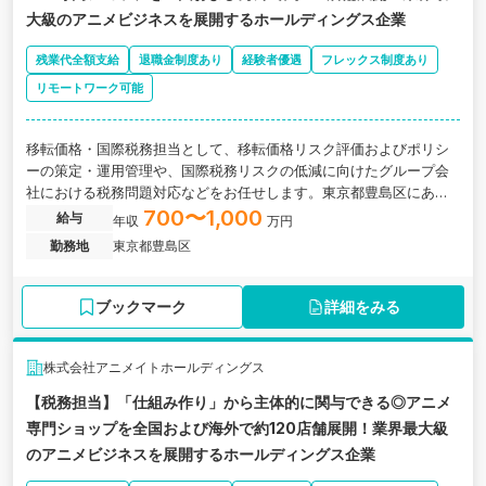
大級のアニメビジネスを展開するホールディングス企業
残業代全額支給
退職金制度あり
経験者優遇
フレックス制度あり
リモートワーク可能
移転価格・国際税務担当として、移転価格リスク評価およびポリシ
ーの策定・運用管理や、国際税務リスクの低減に向けたグループ会
社における税務問題対応などをお任せします。東京都豊島区にあ
る、業界最大級のアニメビジネスを展開するホールディングス企業
700〜1,000
給与
年収
万円
の求人です。
勤務地
東京都豊島区
ブックマーク
詳細をみる
株式会社アニメイトホールディングス
【税務担当】「仕組み作り」から主体的に関与できる◎アニメ
専門ショップを全国および海外で約120店舗展開！業界最大級
のアニメビジネスを展開するホールディングス企業