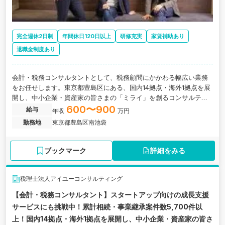
完全週休2日制
年間休日120日以上
研修充実
家賃補助あり
退職金制度あり
会計・税務コンサルタントとして、税務顧問にかかわる幅広い業務
をお任せします。東京都豊島区にある、国内14拠点・海外1拠点を展
開し、中小企業・資産家の皆さまの「ミライ」を創るコンサルティ
ングファームグループの求人です。
600〜900
給与
年収
万円
勤務地
東京都豊島区南池袋
ブックマーク
詳細をみる
税理士法人アイユーコンサルティング
【会計・税務コンサルタント】スタートアップ向けの成長支援
サービスにも挑戦中！累計相続・事業継承案件数5,700件以
上！国内14拠点・海外1拠点を展開し、中小企業・資産家の皆さ