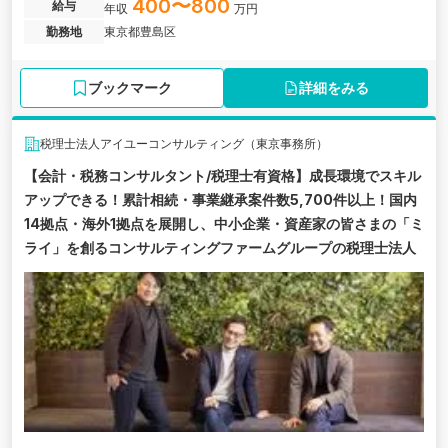
ームの求人です。
400〜800
給与
年収
万円
勤務地
東京都豊島区
ブックマーク
詳細をみる
税理士法人アイユーコンサルティング（東京事務所）
【会計・税務コンサルタント/税理士有資格】成長環境でスキル
アップできる！累計相続・事業継承案件数5,700件以上！国内
14拠点・海外1拠点を展開し、中小企業・資産家の皆さまの「ミ
ライ」を創るコンサルティングファームグループの税理士法人