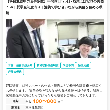
【科目勉強中の若手多数】年間休日125日×残業ほぼゼロの実働
7.5h｜奨学金制度有り｜池袋で学び合いながら実務を積める環
境
育休・産休実績あり
資格取得支援制度
学歴不問
独立応援
経験者優遇
巡回監査、財務レポートの作成・報告などの税務会計業務を幅広く
お任せします。 実務経験を積みながら資格取得を目指せる、税理士
試験勉強中の方にとってぴったりな環境をご用意しております。
400〜800
給与
年収
万円
勤務地
東京都豊島区