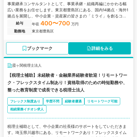
事業継承コンサルタントとして、事業承継・組織再編にかかわる幅
広い業務をお任せします。東京都豊島区にある、国内14拠点・海外1
拠点を展開し、中小企業・資産家の皆さまの「ミライ」を創るコン
サルティングファームグループの求人です。
400〜700
給与
年収
万円
勤務地
東京都豊島区
ブックマーク
詳細をみる
霞ヶ関税理士法人
【税理士補助】未経験者・金融業界経験者歓迎！リモートワー
ク・フレックスタイム制あり！資格取得のための時短勤務や、
整った教育制度で成長できる税理士法人
フレックス制度あり
学歴不問
経験者優遇
リモートワーク可能
相続業務イチオシ求人
税理士補助として、中小企業の社長様のサポートをしていただきま
す。埼玉県川越市にある、リモートワークあり！フレックスタイム