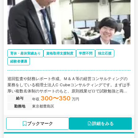
育休・産休実績あり
資格取得支援制度
学歴不問
独立応援
経験者優遇
巡回監査や財務レポート作成、Ｍ＆Ａ等の経営コンサルティングの
業務をしている税理士法人C Cubeコンサルティングです。まずは手
厚い複数名体制のサポートのもと、原則残業ゼロで試験勉強と両立
しながら実務経験を積めます。データ入力は専門チームに任せて、
300〜350
給与
年収
万円
税務申告の補助や財務レポート作成などの業務をおまかせします。
勤務地
東京都豊島区
ブックマーク
詳細をみる