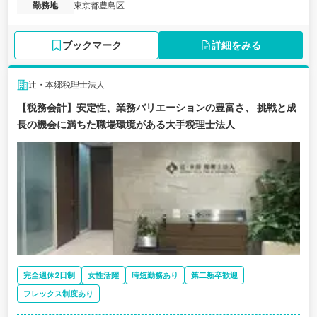
勤務地
東京都豊島区
す。落ち着いた社風のもと、コツコツと着実に成長したい方に適し
た環境です。
ブックマーク
詳細をみる
辻・本郷税理士法人
【税務会計】安定性、業務バリエーションの豊富さ、 挑戦と成
長の機会に満ちた職場環境がある大手税理士法人
完全週休2日制
女性活躍
時短勤務あり
第二新卒歓迎
フレックス制度あり