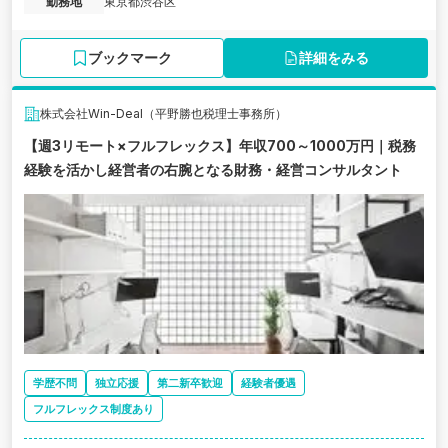
勤務地
東京都渋谷区
ブックマーク
詳細をみる
株式会社Win-Deal（平野勝也税理士事務所）
【週3リモート×フルフレックス】年収700～1000万円｜税務
経験を活かし経営者の右腕となる財務・経営コンサルタント
学歴不問
独立応援
第二新卒歓迎
経験者優遇
フルフレックス制度あり