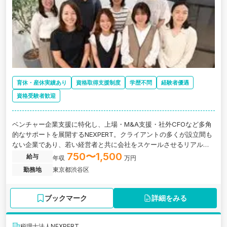
育休・産休実績あり
資格取得支援制度
学歴不問
経験者優遇
資格受験者歓迎
ベンチャー企業支援に特化し、上場・M&A支援・社外CFOなど多角
的なサポートを展開するNEXPERT。クライアントの多くが設立間も
ない企業であり、若い経営者と共に会社をスケールさせるリアルな
プロセスに携われます。
750〜1,500
給与
年収
万円
勤務地
東京都渋谷区
ブックマーク
詳細をみる
税理士法人NEXPERT