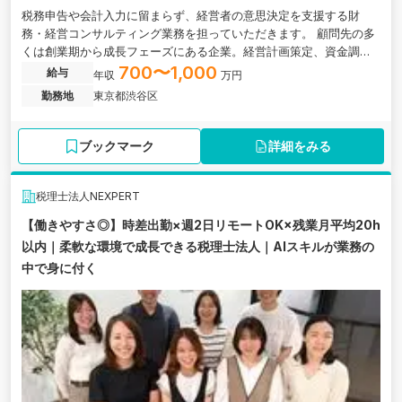
税務申告や会計入力に留まらず、経営者の意思決定を支援する財
務・経営コンサルティング業務を担っていただきます。 顧問先の多
くは創業期から成長フェーズにある企業。経営計画策定、資金調達
支援、キャッシュフロー改善、財務戦略立案など、経営の中枢に関
700〜1,000
給与
年収
万円
わる業務に携わることが可能です。 週3リモート・フルフレックス
勤務地
東京都渋谷区
の柔軟な働き方を実現しながら、税務の枠を超えた高付加価値サー
ビスを提供できる環境です。
ブックマーク
詳細をみる
税理士法人NEXPERT
【働きやすさ◎】時差出勤×週2日リモートOK×残業月平均20h
以内｜柔軟な環境で成長できる税理士法人｜AIスキルが業務の
中で身に付く