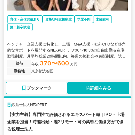
育休・産休実績あり
資格取得支援制度
学歴不問
未経験可
第二新卒歓迎
ベンチャー企業支援に特化し、上場・M&A支援・社外CFOなど多角
的なサポートを展開するNEXPERT。8:00〜10:30の自由出勤＆在宅
勤務制度。月平均残業20時間以内、毎週の勉強会や表彰制度、試験
休暇制度など成長支援も充実し、働きやすさと専門性向上を両立で
370〜600
給与
年収
万円
きます。
勤務地
東京都渋谷区
ブックマーク
詳細をみる
税理士法人NEXPERT
【実力主義】専門性で評価されるエキスパート職｜IPO・上場
企業を担当！時差出勤・週2リモート可の柔軟な働き方ができ
る税理士法人