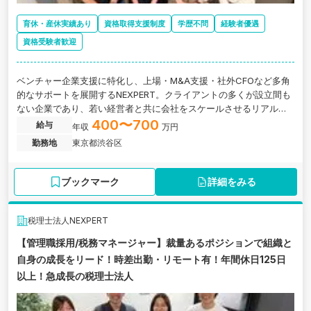
育休・産休実績あり
資格取得支援制度
学歴不問
経験者優遇
資格受験者歓迎
ベンチャー企業支援に特化し、上場・M&A支援・社外CFOなど多角
的なサポートを展開するNEXPERT。クライアントの多くが設立間も
ない企業であり、若い経営者と共に会社をスケールさせるリアルな
プロセスに携われます。
400〜700
給与
年収
万円
勤務地
東京都渋谷区
ブックマーク
詳細をみる
税理士法人NEXPERT
【管理職採用/税務マネージャー】裁量あるポジションで組織と
自身の成長をリード！時差出勤・リモート有！年間休日125日
以上！急成長の税理士法人