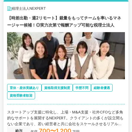
税理士法人NEXPERT
【時差出勤・週2リモート】裁量をもってチームを率いるマネ
ージャー候補！◎実力次第で報酬アップ可能な税理士法人
育休・産休実績あり
資格取得支援制度
学歴不問
経験者優遇
資格受験者歓迎
スタートアップ支援に特化し、上場・M&A支援・社外CFOなど多角
的なサポートを展開するNEXPERT。クライアントの多くが設立間も
ない企業であり、若い経営者と共に会社をスケールさせるリアルな
プロセスに携われます。
700〜1,200
給与
年収
万円