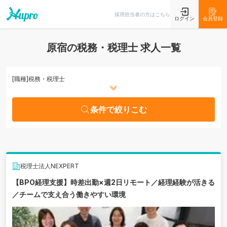
条件で絞りこむ
採用担当者の方はこちら
ログイン
会員登録
原宿の税務・税理士 求人一覧
[職種]
税務・税理士
条件で絞りこむ
税理士法人NEXPERT
【BPO経理支援】時差出勤×週2日リモート／経理経験が活きる
／チームで支え合う働きやすい環境