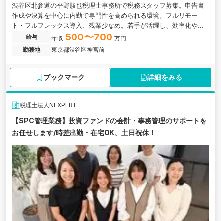
渋谷区北参道の平野勝也税理士事務所で税務スタッフ募集。申告書
作成や決算を中心に内勤で専門性を高められる環境。フルリモー
ト・フルフレックス導入、残業少なめ。若手が活躍し、効率化やペ
ーパーレス化も進む成長事務所です。
500〜700
給与
年収
万円
勤務地
東京都渋谷区神宮前
ブックマーク
詳細をみる
税理士法人NEXPERT
【SPC管理業務】投資ファンドの会計・事務管理のサポートを
お任せします/時差出勤・在宅OK、土日祝休！