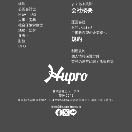
経理
よくある質問
公認会計士
会社概要
M&A・FAS
人事・労務
運営会社
社会保険労務士
お問い合わせ
法務・知財
ご掲載希望の企業様へ
弁護士
規約
財務
CFO
利用規約
個人情報保護方針
業務の運営に関する規程等
株式会社ヒュープロ
150-0043
東京都渋谷区道玄坂2-16-4 野村不動産渋谷道玄坂ビル 4階/6階（受付）
info@hupro-inc.com