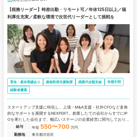
【税務リーダー】時差出勤・リモート可／年休125日以上／福
利厚生充実／柔軟な環境で次世代リーダーとして挑戦を
育休・産休実績あり
資格取得支援制度
残業代全額支給
学歴不問
経験者優遇
スタートアップ支援に特化し、上場・M&A支援・社外CFOなど多角
的なサポートを展開するNEXPERT。創業したての会社からすでにIP
Oを果たした会社まで、幅広いステージの企業経営に関与しており、
若い経営者と共に会社をスケールさせるリアルなプロセスに携われ
550〜700
給与
年収
万円
ます。
勤務地
東京都渋谷区