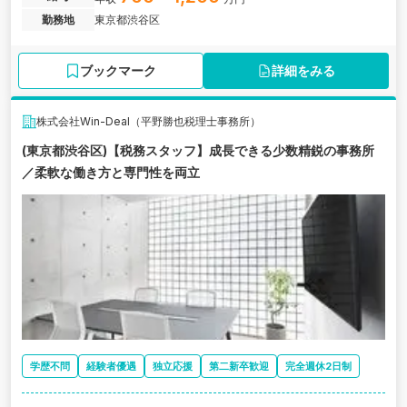
勤務地
東京都渋谷区
ブックマーク
詳細をみる
株式会社Win-Deal（平野勝也税理士事務所）
(東京都渋谷区)【税務スタッフ】成長できる少数精鋭の事務所
／柔軟な働き方と専門性を両立
学歴不問
経験者優遇
独立応援
第二新卒歓迎
完全週休2日制