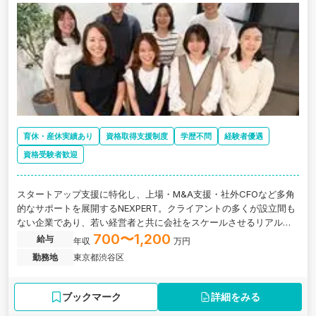
育休・産休実績あり
資格取得支援制度
学歴不問
経験者優遇
資格受験者歓迎
スタートアップ支援に特化し、上場・M&A支援・社外CFOなど多角
的なサポートを展開するNEXPERT。クライアントの多くが設立間も
ない企業であり、若い経営者と共に会社をスケールさせるリアルな
プロセスに携われます。
700〜1,200
給与
年収
万円
勤務地
東京都渋谷区
ブックマーク
詳細をみる