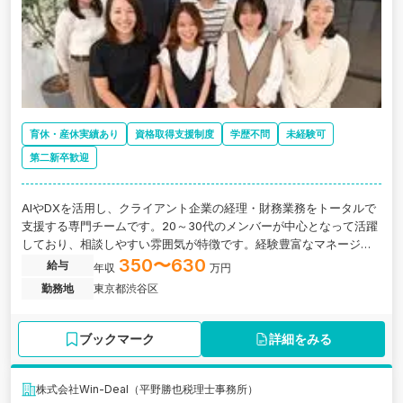
育休・産休実績あり
資格取得支援制度
学歴不問
未経験可
第二新卒歓迎
AIやDXを活用し、クライアント企業の経理・財務業務をトータルで
支援する専門チームです。20～30代のメンバーが中心となって活躍
しており、相談しやすい雰囲気が特徴です。経験豊富なマネージャ
ーがサポートいたしますので、実務経験を活かしながら、段階的に
350〜630
給与
年収
万円
業務にチャレンジいただけます。
勤務地
東京都渋谷区
ブックマーク
詳細をみる
株式会社Win-Deal（平野勝也税理士事務所）