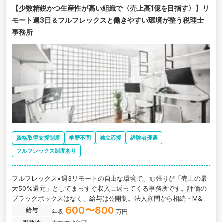
【少数精鋭かつ生産性が高い組織で〈売上高1億を目指す〉】リ
モート週3日＆フルフレックスと働きやすい環境が整う税理士
事務所
資格取得支援制度
学歴不問
独立応援
経験者優遇
フルフレックス制度あり
フルフレックス×週3リモートの自由な環境で、頑張りが「売上の最
大50%還元」としてまっすぐ収入に返ってくる事務所です。評価の
ブラックボックスはなく、給与は公開制。法人顧問から相続・M&A
まで、自分の裁量で一連の業務を自己完結できる方をお迎えしま
600〜800
給与
年収
万円
す。