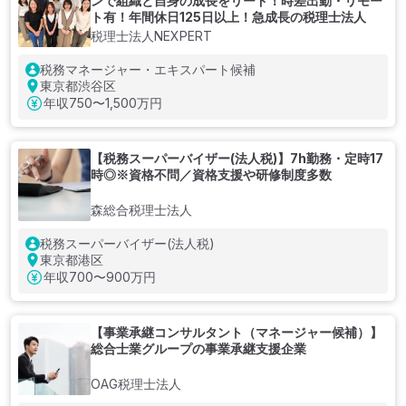
ンで組織と自身の成長をリード！時差出勤・リモー
ト有！年間休日125日以上！急成長の税理士法人
税理士法人NEXPERT
税務マネージャー・エキスパート候補
東京都渋谷区
年収
750〜1,500万円
【税務スーパーバイザー(法人税)】7h勤務・定時17
時◎※資格不問／資格支援や研修制度多数
森総合税理士法人
税務スーパーバイザー(法人税)
東京都港区
年収
700〜900万円
【事業承継コンサルタント（マネージャー候補）】
総合士業グループの事業承継支援企業
OAG税理士法人