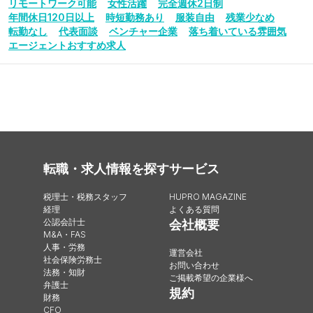
リモートワーク可能
女性活躍
完全週休2日制
年間休日120日以上
時短勤務あり
服装自由
残業少なめ
転勤なし
代表面談
ベンチャー企業
落ち着いている雰囲気
エージェントおすすめ求人
転職・求人情報を探す
サービス
税理士・税務スタッフ
HUPRO MAGAZINE
経理
よくある質問
公認会計士
会社概要
M&A・FAS
人事・労務
運営会社
社会保険労務士
お問い合わせ
法務・知財
ご掲載希望の企業様へ
弁護士
規約
財務
CFO