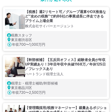
【税務】週2リモート可／グループ通算やDX推進な
ど“攻めの税務”で約86社の事業成長に伴走できる
プライム上場企業
株式会社サイバーエージェント
税務スタッフ
東京都渋谷区
年収
700〜1,000万円
【幹部候補】【五反田オフィス】経験者全員が年収
UP実績あり！3年目年収中央値1168万／年休125日
／フレックスあり
ハートランド税理士法人
税理士・税理士補助/幹部候補
東京都品川区
年収
720〜2,500万円
【管理職採用/税務マネージャー】裁量あるポジショ