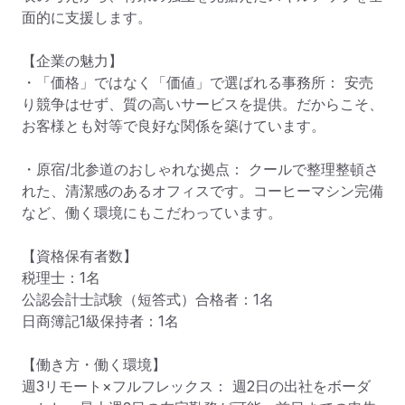
面的に支援します。

【企業の魅力】

・「価格」ではなく「価値」で選ばれる事務所： 安売
り競争はせず、質の高いサービスを提供。だからこそ、
お客様とも対等で良好な関係を築けています。

・原宿/北参道のおしゃれな拠点： クールで整理整頓さ
れた、清潔感のあるオフィスです。コーヒーマシン完備
など、働く環境にもこだわっています。

【資格保有者数】

税理士：1名

公認会計士試験（短答式）合格者：1名

日商簿記1級保持者：1名

【働き方・働く環境】

週3リモート×フルフレックス： 週2日の出社をボーダ