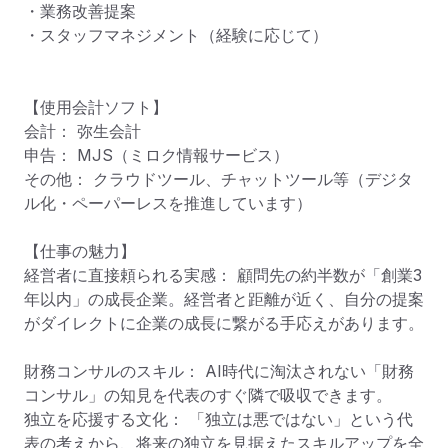
・業務改善提案

・スタッフマネジメント（経験に応じて）

【使用会計ソフト】

会計： 弥生会計

申告： MJS（ミロク情報サービス）

その他： クラウドツール、チャットツール等（デジタ
ル化・ペーパーレスを推進しています）

【仕事の魅力】

経営者に直接頼られる実感： 顧問先の約半数が「創業3
年以内」の成長企業。経営者と距離が近く、自分の提案
がダイレクトに企業の成長に繋がる手応えがあります。

財務コンサルのスキル： AI時代に淘汰されない「財務
コンサル」の知見を代表のすぐ隣で吸収できます。

独立を応援する文化： 「独立は悪ではない」という代
表の考えから、将来の独立を見据えたスキルアップを全