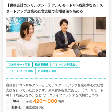
【税務会計コンサルタント】フルリモート可×残業少なめ｜ス
タートアップ企業の経営支援で市場価値を高める
フルリモート可能
経験者優遇
フレックス制度あり
リモートワーク可能
完全週休2日制
税務会計コンサルタントとして、スタートアップ企業を中心に経営
支援を行っていただきます。東京都渋谷区にある、【フルリモート
可】【残業少なめ】など ワークライフバランスを大切にしつつ、キ
ャリアアップが可能な求人です。
420〜900
給与
年収
万円
勤務地
東京都渋谷区