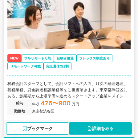
NEW
フルリモート可能
経験者優遇
フレックス制度あり
リモートワーク可能
完全週休2日制
税務会計スタッフとして、会計ソフトへの入力、月次の経理処理、
税務業務、資金調達相談業務等をご担当頂きます。東京都渋谷区に
ある、創業期から上場準備を進めるスタートアップ企業をメインク
ライアントとするコンサルティング会社の求人です。
476〜900
給与
年収
万円
勤務地
東京都渋谷区
ブックマーク
詳細をみる