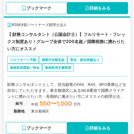
ブックマーク
詳細をみる
RSM汐留パートナーズ税理士法人
【 財務コンサルタント（公認会計士）】フルリモート・フレッ
クス制度あり！グループ全体で200名超／国際税務に携わりた
い方にオススメ
フルリモート可能
残業代全額支給
育休・産休実績あり
資格取得奨励一時金
資格取得支援制度
財務コンサルタントとして、担当顧客のFAS、RAS、BPO業務などを
担当していただきます。東京都港区にあるWLB重視で国際クライア
ントに携わりたい方・長期的に働きたい方にオススメの税理士法人
の求人です。
550〜1,000
給与
年収
万円
勤務地
東京都港区
ブックマーク
詳細をみる