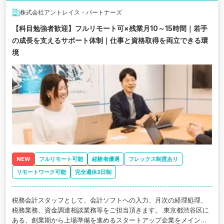
株式会社アントレイス・パートナーズ
【科目勉強者歓迎】フルリモート可×残業月10～15時間｜若手
の成長を支えるサポート体制｜仕事と資格取得を両立できる環
境
NEW
フルリモート可能
経験者優遇
フレックス制度あり
リモートワーク可能
完全週休2日制
税務会計スタッフとして、会計ソフトへの入力、月次の経理処理、
税務業務、資金調達相談業務等をご担当頂きます。 東京都渋谷区に
ある、創業期から上場準備を進めるスタートアップ企業をメインク