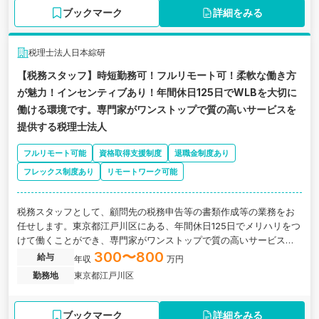
ブックマーク
詳細をみる
税理士法人日本綜研
【税務スタッフ】時短勤務可！フルリモート可！柔軟な働き方
が魅力！インセンティブあり！年間休日125日でWLBを大切に
働ける環境です。専門家がワンストップで質の高いサービスを
提供する税理士法人
フルリモート可能
資格取得支援制度
退職金制度あり
フレックス制度あり
リモートワーク可能
税務スタッフとして、顧問先の税務申告等の書類作成等の業務をお
任せします。東京都江戸川区にある、年間休日125日でメリハリをつ
けて働くことができ、専門家がワンストップで質の高いサービスを
提供する税理士法人の求人です。
300〜800
給与
年収
万円
勤務地
東京都江戸川区
ブックマーク
詳細をみる