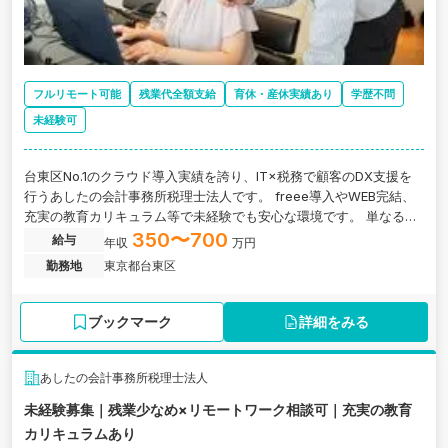
フルリモート可能
残業代全額支給
育休・産休実績あり
学歴不問
未経験可
台東区No.1のクラウド導入実績を誇り、IT×税務で顧客のDX支援を
行うあしたの会計事務所税理士法人です。 freee導入やWEB完結、
充実の教育カリキュラム等で未経験でも安心な環境です。 単なる入
力作業は自動化し、効率的な税務会計や巡回監査業務をお任せしま
350〜700
給与
年収
万円
す。
勤務地
東京都台東区
ブックマーク
詳細をみる
あしたの会計事務所税理士法人
未経験募集｜残業少なめ×リモートワーク相談可｜充実の教育
カリキュラムあり