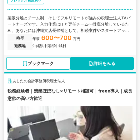
フレックス制度あり
製販分離とチーム制、そしてフルリモートが強みの税理士法人TAパ
ートナーズです。入力作業はITと専任チームへ徹底分離しているた
め、あなたには沖縄支店長候補として、相続案件やスタートアップ
支援、経営コンサルなどの業務をおまかせします。事務作業はITと
600〜700
給与
年収
万円
専任チームが担当するため、全員で支え合うチーム体制のもと、税
勤務地
沖縄県中頭郡中城村
理士本来の知的な付加価値業務に没頭できます。
ブックマーク
詳細をみる
あしたの会計事務所税理士法人
税務経験者｜残業ほぼなし×リモート相談可｜freee導入｜成長
意欲の高い方歓迎