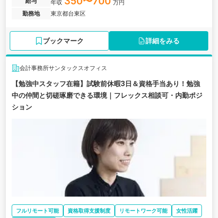
350〜700
給与
年収
万円
や経営コンサルティングといった「一歩先」の経験を積むことが可
勤務地
東京都台東区
能です。
ブックマーク
詳細をみる
会計事務所サンタックスオフィス
【勉強中スタッフ在籍】試験前休暇3日＆資格手当あり！勉強
中の仲間と切磋琢磨できる環境｜フレックス相談可・内勤ポジ
ション
フルリモート可能
資格取得支援制度
リモートワーク可能
女性活躍