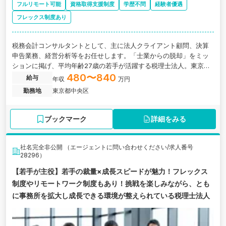
フルリモート可能
資格取得支援制度
学歴不問
経験者優遇
フレックス制度あり
税務会計コンサルタントとして、主に法人クライアント顧問、決算
申告業務、経営分析等をお任せします。「士業からの脱却」をミッ
ションに掲げ、平均年齢27歳の若手が活躍する税理士法人。東京支
店新規立ち上げにあたり、新たなメンバーを募集しています。
480〜840
給与
年収
万円
勤務地
東京都中央区
ブックマーク
詳細をみる
社名完全非公開 （エージェントに問い合わせください/求人番号
28296）
【若手が主役】若手の裁量×成長スピードが魅力！フレックス
制度やリモートワーク制度もあり！挑戦を楽しみながら、とも
に事務所を拡大し成長できる環境が整えられている税理士法人