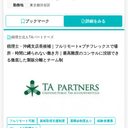
わる業務に携わることが可能です。 週3リモート・フルフレックス
勤務地
東京都渋谷区
の柔軟な働き方を実現しながら、税務の枠を超えた高付加価値サー
ビスを提供できる環境です。
ブックマーク
詳細をみる
税理士法人TAパートナーズ
税理士・沖縄支店長候補｜フルリモート×プチフレックスで場
所・時間に縛られない働き方｜最高難度のコンサルに没頭でき
る徹底した製販分離とチーム制
フルリモート可能
資格取得支援制度
退職金制度あり
経験者優遇