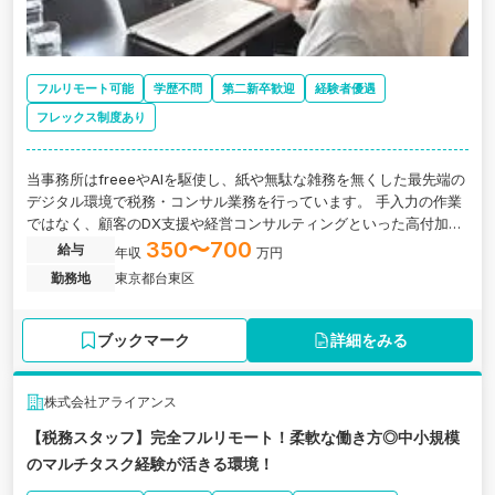
フルリモート可能
学歴不問
第二新卒歓迎
経験者優遇
フレックス制度あり
当事務所はfreeeやAIを駆使し、紙や無駄な雑務を無くした最先端の
デジタル環境で税務・コンサル業務を行っています。 手入力の作業
ではなく、顧客のDX支援や経営コンサルティングといった高付加価
値な業務をお任せします。
350〜700
給与
年収
万円
勤務地
東京都台東区
ブックマーク
詳細をみる
株式会社アライアンス
【税務スタッフ】完全フルリモート！柔軟な働き方◎中小規模
のマルチタスク経験が活きる環境！