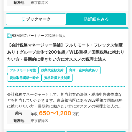
勤務地
東京都港区
務分野で専門性を高めたい方に最適な環境です。
ブックマーク
詳細をみる
RSM汐留パートナーズ税理士法人
【会計税務マネージャー候補】フルリモート・フレックス制度
あり！グループ全体で200名超／WLB重視／国際税務に携わり
たい方・長期的に働きたい方にオススメの税理士法人
フルリモート可能
残業代全額支給
育休・産休実績あり
資格取得奨励一時金
資格取得支援制度
会計税務マネージャーとして、担当顧客の決算・税務申告書作成な
どを担当していただきます。東京都港区にあるWLB重視で国際税務
に携わりたい方・長期的に働きたい方にオススメの税理士法人の求
人です。
650〜1,200
給与
年収
万円
勤務地
東京都港区