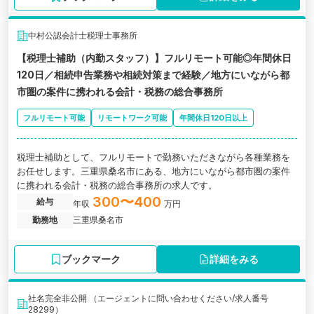
中村公認会計士税理士事務所
【税理士補助（内勤スタッフ）】フルリモート可能◎年間休日
120日／相続申告業務や相続対策まで経験／地方にいながら都
市圏の案件に携われる会計・税務の総合事務所
フルリモート可能
リモートワーク可能
年間休日120日以上
税理士補助として、フルリモートで勤務いただきながら各種業務を
お任せします。三重県桑名市にある、地方にいながら都市圏の案件
に携われる会計・税務の総合事務所の求人です。
300〜400
給与
年収
万円
勤務地
三重県桑名市
ブックマーク
詳細をみる
社名完全非公開 （エージェントに問い合わせください/求人番号
28299）