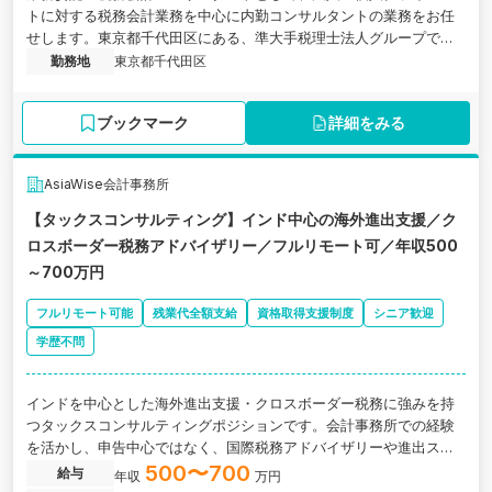
トに対する税務会計業務を中心に内勤コンサルタントの業務をお任
せします。東京都千代田区にある、準大手税理士法人グループで、6
つのグループ会社を持つ総合的なコンサルティングファームの求人
勤務地
東京都千代田区
です。
ブックマーク
詳細をみる
AsiaWise会計事務所
【タックスコンサルティング】インド中心の海外進出支援／ク
ロスボーダー税務アドバイザリー／フルリモート可／年収500
～700万円
フルリモート可能
残業代全額支給
資格取得支援制度
シニア歓迎
学歴不問
インドを中心とした海外進出支援・クロスボーダー税務に強みを持
つタックスコンサルティングポジションです。会計事務所での経験
を活かし、申告中心ではなく、国際税務アドバイザリーや進出スキ
ームの検討など上流の税務コンサルティング業務を担当いただきま
500〜700
給与
年収
万円
す。フルリモート可・フルフレックス制・残業代全額支給。国際税