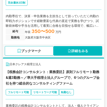
完全週休2日制
内勤専任で、決算・申告業務を主担当として担っていただく内勤の
即戦力ポジションです経験豊富な代表の直近で実務を学びつつ、試
験前休暇や手当を活用して着実に合格を目指せる環境で、幅広い実
務をお任せします。
350〜500
給与
年収
万円
勤務地
大阪府大阪市中央区
ブックマーク
詳細をみる
日本クレアス税理士法人
【税務会計コンサルタント：業務委託】原則フルリモート勤務
&週3勤務～／準大手税理士法人グループで、6つのグループ会
社を持つ総合的なコンサルティングファーム
フルリモート可能
リモートワーク可能
転勤なし
業務委託の税務会計コンサルタントとして、法人・個人クライアン