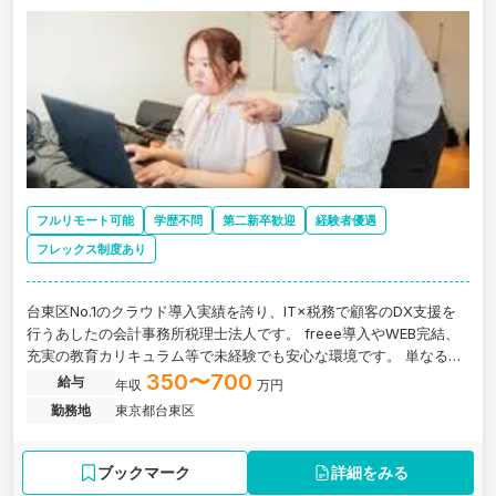
フルリモート可能
学歴不問
第二新卒歓迎
経験者優遇
フレックス制度あり
台東区No.1のクラウド導入実績を誇り、IT×税務で顧客のDX支援を
行うあしたの会計事務所税理士法人です。 freee導入やWEB完結、
充実の教育カリキュラム等で未経験でも安心な環境です。 単なる入
力作業は自動化し、効率的な税務会計や巡回監査業務をお任せしま
350〜700
給与
年収
万円
す。
勤務地
東京都台東区
ブックマーク
詳細をみる