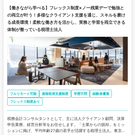
【働きながら学べる】フレックス制度×ノー残業デーで勉強と
の両立が叶う！多様なクライアント支援を通じ、スキルを磨け
る成長環境！柔軟な働き方を活かし、実務と学習を両立できる
体制が整っている税理士法人
フルリモート可能
資格取得支援制度
学歴不問
経験者優遇
フレックス制度あり
税務会計コンサルタントとして、主に法人クライアント顧問、決算
申告業務、経営分析等をお任せします。「士業からの脱却」をミッ
ションに掲げ、平均年齢27歳の若手が活躍する税理士法人。東京支