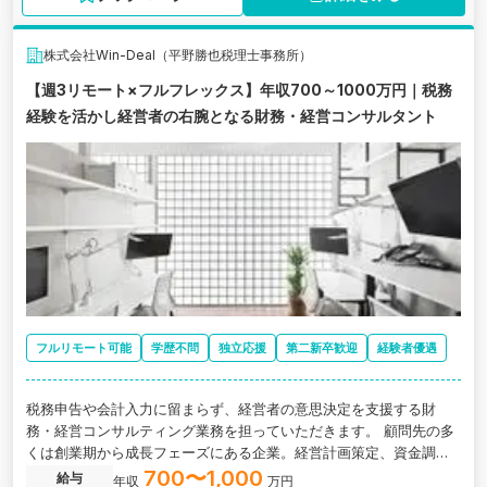
株式会社Win-Deal（平野勝也税理士事務所）
【週3リモート×フルフレックス】年収700～1000万円｜税務
経験を活かし経営者の右腕となる財務・経営コンサルタント
フルリモート可能
学歴不問
独立応援
第二新卒歓迎
経験者優遇
税務申告や会計入力に留まらず、経営者の意思決定を支援する財
務・経営コンサルティング業務を担っていただきます。 顧問先の多
くは創業期から成長フェーズにある企業。経営計画策定、資金調達
支援、キャッシュフロー改善、財務戦略立案など、経営の中枢に関
700〜1,000
給与
年収
万円