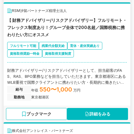
RSM汐留パートナーズ税理士法人
【 財務アドバイザリー/リスクアドバイザリー】フルリモート・
フレックス制度あり！グループ全体で200名超／国際税務に携
わりたい方にオススメ
フルリモート可能
残業代全額支給
育休・産休実績あり
資格取得奨励一時金
資格取得支援制度
財務アドバイザリー/リスクアドバイザリーとして、担当顧客のFA
S、RAS、BPO業務などを担当していただきます。東京都港区にある
WLB重視で国際クライアントに携わりたい方・長期的に働きたい方
にオススメの税理士法人の求人です。
550〜1,000
給与
年収
万円
勤務地
東京都港区
ブックマーク
詳細をみる
株式会社アントレイス・パートナーズ