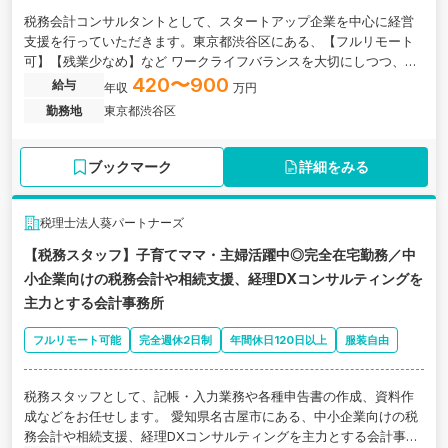
税務会計コンサルタントとして、スタートアップ企業を中心に経営
支援を行っていただきます。東京都渋谷区にある、【フルリモート
可】【残業少なめ】など ワークライフバランスを大切にしつつ、キ
ャリアアップが可能な求人です。
420〜900
給与
年収
万円
勤務地
東京都渋谷区
ブックマーク
詳細をみる
税理士法人葵パートナーズ
【税務スタッフ】子育てママ・主婦活躍中◎完全在宅勤務／中
小企業向けの税務会計や相続支援、経理DXコンサルティングを
主力とする会計事務所
フルリモート可能
完全週休2日制
年間休日120日以上
服装自由
税務スタッフとして、記帳・入力業務や各種申告書の作成、資料作
成などをお任せします。 愛知県名古屋市にある、中小企業向けの税
務会計や相続支援、経理DXコンサルティングを主力とする会計事務