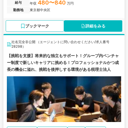
店新規立ち上げにあたり、新たなメンバーを募集しています。
480〜840
給与
年収
万円
勤務地
東京都中央区
ブックマーク
詳細をみる
社名完全非公開 （エージェントに問い合わせください/求人番号
28298）
【挑戦を支援】将来的な独立もサポート！グループ内ベンチャ
ー制度で新しいキャリアに挑める！プロフェッショナルかつ成
長の機会に溢れ、挑戦を後押しする環境がある税理士法人