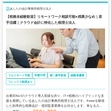
あしたの会計事務所税理士法人
【税務未経験歓迎】リモートワーク相談可能×残業少なめ｜若
手活躍｜クラウド会計に特化した税理士法人
フルリモート可能
学歴不問
第二新卒歓迎
経験者優遇
フレックス制度あり
台東区No.1のクラウド導入実績を誇り、IT×税務のハイブリッドな支
援を展開しているあしたの会計事務所税理士法人です。freeeを駆使
した効率的な税務会計・巡回監査業務をお任せします。単なる入力
作業は仕組みで自動化しているため、生まれた時間で顧客のDX支援