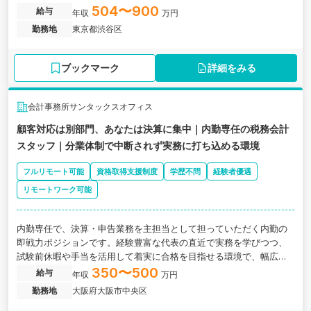
ライアントとするコンサルティング会社の求人です。
504〜900
給与
年収
万円
勤務地
東京都渋谷区
ブックマーク
詳細をみる
会計事務所サンタックスオフィス
顧客対応は別部門、あなたは決算に集中｜内勤専任の税務会計
スタッフ｜分業体制で中断されず実務に打ち込める環境
フルリモート可能
資格取得支援制度
学歴不問
経験者優遇
リモートワーク可能
内勤専任で、決算・申告業務を主担当として担っていただく内勤の
即戦力ポジションです。経験豊富な代表の直近で実務を学びつつ、
試験前休暇や手当を活用して着実に合格を目指せる環境で、幅広い
実務をお任せします。
350〜500
給与
年収
万円
勤務地
大阪府大阪市中央区