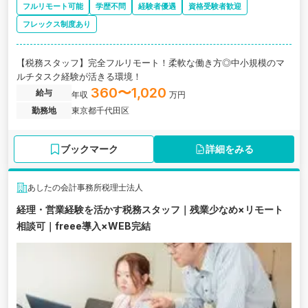
フルリモート可能
学歴不問
経験者優遇
資格受験者歓迎
フレックス制度あり
【税務スタッフ】完全フルリモート！柔軟な働き方◎中小規模のマ
ルチタスク経験が活きる環境！
360〜1,020
給与
年収
万円
勤務地
東京都千代田区
ブックマーク
詳細をみる
あしたの会計事務所税理士法人
経理・営業経験を活かす税務スタッフ｜残業少なめ×リモート
相談可｜freee導入×WEB完結