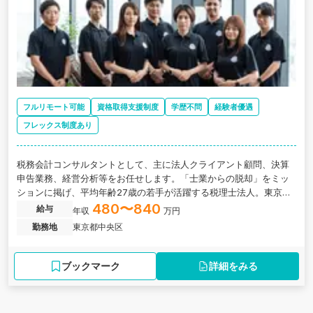
フルリモート可能
資格取得支援制度
学歴不問
経験者優遇
フレックス制度あり
税務会計コンサルタントとして、主に法人クライアント顧問、決算
申告業務、経営分析等をお任せします。「士業からの脱却」をミッ
ションに掲げ、平均年齢27歳の若手が活躍する税理士法人。東京支
店新規立ち上げにあたり、新たなメンバーを募集しています。
480〜840
給与
年収
万円
勤務地
東京都中央区
ブックマーク
詳細をみる