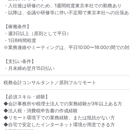
・入社後は研修のため、1週間程度東京本社での勤務あり

・以降は、会議や研修等に伴い不定期で東京本社への出張あり
【稼働条件】

・週3日以上（原則として平日）

・1日8時間程度

※業務連絡やミーティングは、平日10:00〜18:00の間での
【支払い条件】

・月末締め翌月15日払い
税務会計コンサルタント／原則フルリモート
【必須スキル・経験】	

◆会計事務所や税理士法人での実務経験が3年以上ある方

◆法人税・消費税申告書の作成経験

◆リモート環境下での業務経験、または抵抗がない方

◆自宅で安定したインターネット環境が用意できる方
