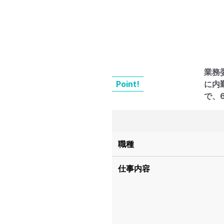
業務
Point!
に内
で、
職種
仕事内容