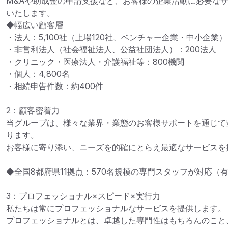
M&Aや助成金の申請支援など、お客様の企業活動に必要な
いたします。

◆幅広い顧客層

・法人：5,100社（上場120社、ベンチャー企業・中小企業）

・非営利法人（社会福祉法人、公益社団法人）：200法人

・クリニック・医療法人・介護福祉等：800機関

・個人：4,800名

・相続申告件数：約400件

2：顧客密着力

当グループは、様々な業界・業態のお客様サポートを通じて
ります。

お客様に寄り添い、ニーズを的確にとらえ最適なサービスを
◆全国8都府県11拠点：570名規模の専門スタッフが対応（有
3：プロフェッショナル×スピード×実行力

私たちは常にプロフェッショナルなサービスを提供します。

プロフェッショナルとは、卓越した専門性はもちろんのこと