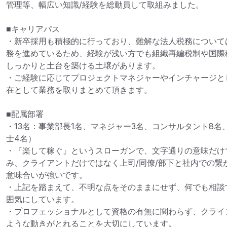
管理等、幅広い知識/経験を総動員して取組みました。

■キャリアパス

・新卒採用も積極的に行っており、難解な法人税務について
務を進めているため、経験が浅い方でも組織再編税制や国際
しっかりと土台を築ける土壌があります。

・ご経験に応じてプロジェクトマネジャーやインチャージと
在として業務を取りまとめて頂きます。

■配属部署

・13名：事業部長1名、マネジャー3名、コンサルタント8名
士4名）

・『楽して稼ぐ』というスローガンで、文字通りの意味だけ
み、クライアントだけではなく上司/同僚/部下と社内での繋
意味合いが強いです。

・上記を踏まえて、不明な点をそのままにせず、何でも相談
囲気にしています。

・プロフェッショナルとして資格の有無に関わらず、クライ
ような動きがとれることを大切にしています。
