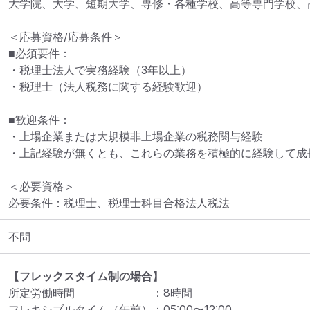
大学院、大学、短期大学、専修・各種学校、高等専門学校、高
＜応募資格/応募条件＞

■必須要件：

・税理士法人で実務経験（3年以上）

・税理士（法人税務に関する経験歓迎）

■歓迎条件：

・上場企業または大規模非上場企業の税務関与経験

・上記経験が無くとも、これらの業務を積極的に経験して成長
＜必要資格＞

必要条件：税理士、税理士科目合格法人税法
不問
【フレックスタイム制の場合】
所定労働時間
：
8
時間
フレキシブルタイム（午前）
：
05:00
〜
12:00