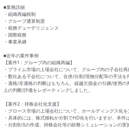
■業務詳細

・組織再編税制

・グループ通算制度

・税務デューデリジェンス

・国際税務

・事業承継

■近年の案件事例

【案件1：グループ内の組織再編】

・プライム市場の上場会社について、グループ内の子会社再編
・数社ある子会社について、合併/分割/現物分配等の手法を
・適格/非適格の判断はもちろん、繰越欠損金の引継/使用の
上の判断/評価をレポーティングしました。

【案件2：持株会社化支援】

・グロース市場の上場会社について、ホールディングス化を支
・具体的には、株式移転か分割でHD化を行いますが、本件は
・分割B/Sの作成、持株会社等の財務シミュレーションの実