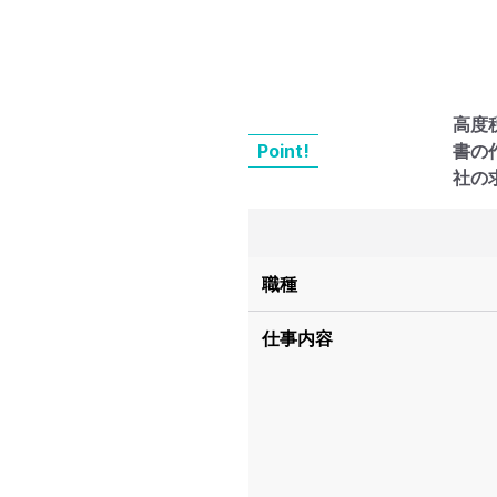
高度
Point!
書の
社の
職種
仕事内容