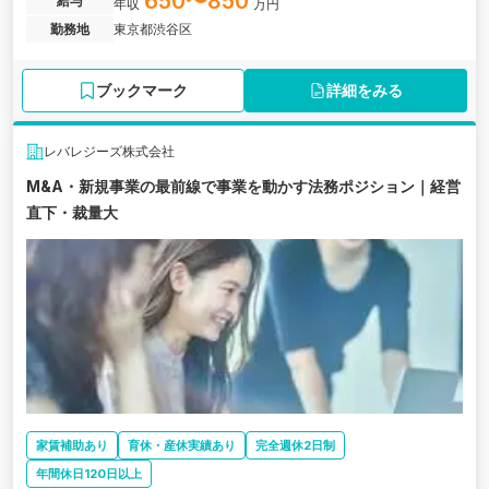
650〜850
給与
年収
万円
勤務地
東京都渋谷区
ブックマーク
詳細をみる
レバレジーズ株式会社
M&A・新規事業の最前線で事業を動かす法務ポジション｜経営
直下・裁量大
家賃補助あり
育休・産休実績あり
完全週休2日制
年間休日120日以上