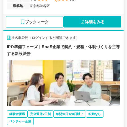
勤務地
東京都渋谷区
ブックマーク
詳細をみる
社名非公開（ログインすると閲覧できます）
IPO準備フェーズ｜SaaS企業で契約・規程・体制づくりを主導
する新設法務
経験者優遇
完全週休2日制
年間休日120日以上
転勤なし
ベンチャー企業