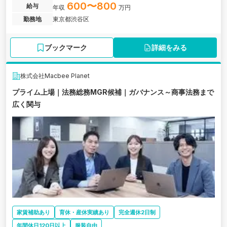
に、40以上の事業を国内外で展開する総合サービス・ベンチャー企
600〜800
給与
年収
万円
業の求人です。
勤務地
東京都渋谷区
ブックマーク
詳細をみる
株式会社Macbee Planet
プライム上場｜法務総務MGR候補｜ガバナンス～商事法務まで
広く関与
家賃補助あり
育休・産休実績あり
完全週休2日制
年間休日120日以上
服装自由