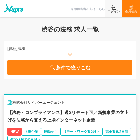
条件で絞りこむ
採用担当者の方はこちら
ログイン
会員登録
渋谷の法務 求人一覧
[職種]
法務
条件で絞りこむ
株式会社サイバーエージェント
【法務・コンプライアンス】週2リモート可／新規事業の立上
げを法務から支える上場インターネット企業
NEW
上場企業
転勤なし
リモートワーク週2以上
完全週休2日制
年間休日120日以上