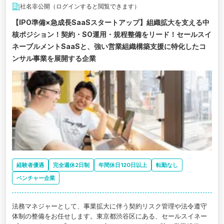
社名非公開（ログインすると閲覧できます）
【IPO準備×急成長SaaSスタートアップ】組織拡大を支える中
核ポジション！契約・SO運用・規程整備をリード！セールスイ
ネーブルメントSaaSと、強い営業組織構築支援に特化したコ
ンサル事業を展開する企業
経験者優遇
完全週休2日制
年間休日120日以上
転勤なし
ベンチャー企業
法務マネジャーとして、事業拡大に伴う契約リスク管理や法令遵守
体制の整備をお任せします。東京都渋谷区にある、セールスイネー