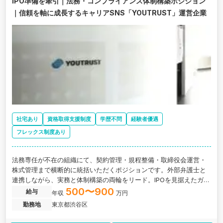
IPO準備を牽引｜法務・コンプライアンス体制構築ポジション
｜信頼を軸に成長するキャリアSNS「YOUTRUST」運営企業
社宅あり
資格取得支援制度
学歴不問
経験者優遇
フレックス制度あり
法務専任が不在の組織にて、契約管理・規程整備・取締役会運営・
株式管理まで横断的に統括いただくポジションです。外部弁護士と
連携しながら、実務と体制構築の両輪をリード。IPOを見据えたガバ
ナンス強化フェーズの中核として、これまでの経験をダイレクトに
500〜900
給与
年収
万円
活かせます。経営と近い距離で、組織の土台をつくりたい方に最適
勤務地
東京都渋谷区
です。