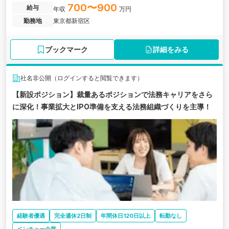
グループの傘下企業の求人です。
700〜900
給与
年収
万円
勤務地
東京都新宿区
ブックマーク
詳細をみる
社名非公開（ログインすると閲覧できます）
【新設ポジション】裁量あるポジションで法務キャリアをさら
に深化！事業拡大とIPO準備を支える法務組織づくりを主導！
経験者優遇
完全週休2日制
年間休日120日以上
転勤なし