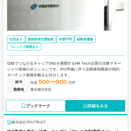
社宅あり
資格取得支援制度
学歴不問
経験者優遇
フレックス制度あり
信頼でつながるキャリアSNSを展開するHR Tech企業の法務マネー
ジャー候補のポジションです。IPO準備に伴う法務体制構築や契約・
ガバナンス業務全般をお任せします。
500〜900
給与
年収
万円
勤務地
東京都渋谷区
ブックマーク
詳細をみる
株式会社YOUTRUST