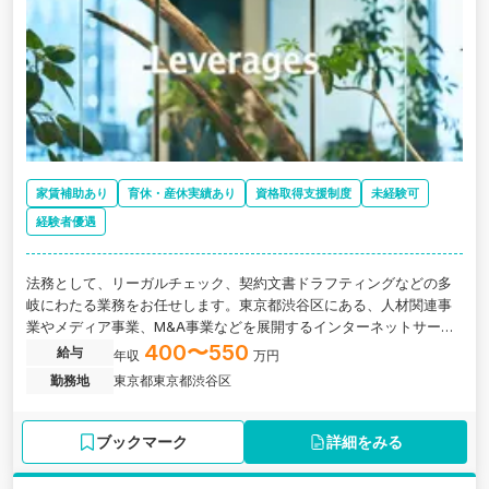
家賃補助あり
育休・産休実績あり
資格取得支援制度
未経験可
経験者優遇
法務として、リーガルチェック、契約文書ドラフティングなどの多
岐にわたる業務をお任せします。東京都渋谷区にある、人材関連事
業やメディア事業、M&A事業などを展開するインターネットサービ
ス業を提供しているメガベンチャー企業の求人です。
400〜550
給与
年収
万円
勤務地
東京都東京都渋谷区
ブックマーク
詳細をみる