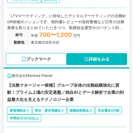
「LTVマーケティング」に特化したデジタルマーケティングの法務M
GR候補ポジションです。契約書レビューや規程整備など日常の法務
業務を取りまとめていただきつつ、取締役会運営やガバナンス対応
といった経営に近い業務も幅広くお任せします。
700〜1,200
給与
年収
万円
勤務地
東京都渋谷区渋谷
ブックマーク
詳細をみる
株式会社Macbee Planet
【法務マネージャー候補】グループ全体の法務組織強化に貢
献！プライム上場の安定基盤／独自AIとデータ解析で企業の利
益最大化を支えるテクノロジー企業
家賃補助あり
育休・産休実績あり
退職金制度あり
完全週休2日制
年間休日120日以上