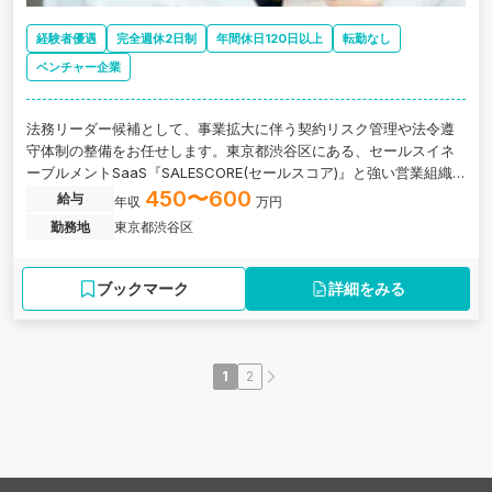
経験者優遇
完全週休2日制
年間休日120日以上
転勤なし
ベンチャー企業
法務リーダー候補として、事業拡大に伴う契約リスク管理や法令遵
守体制の整備をお任せします。東京都渋谷区にある、セールスイネ
ーブルメントSaaS『SALESCORE(セールスコア)』と強い営業組織
の構築支援に特化したコンサルティング事業を展開！
450〜600
給与
年収
万円
勤務地
東京都渋谷区
ブックマーク
詳細をみる
1
2