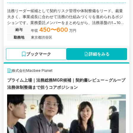
法務リーダー候補として契約リスク管理や体制整備をリード。裁量
大きく、事業成長に合わせて法務の仕組みづくりを進められるポジ
ションです。業務委託メンバーをまとめながら、法務基盤の1→10に
挑戦できます。
450〜600
給与
年収
万円
勤務地
東京都渋谷区
ブックマーク
詳細をみる
株式会社Macbee Planet
プライム上場｜法務総務MGR候補｜契約書レビュー～グループ
法務体制整備まで担うコアポジション