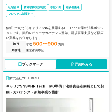
社宅あり
資格取得支援制度
学歴不問
経験者優遇
フレックス制度あり
信頼でつながるキャリアSNSを展開するHR Tech企業の法務ポジシ
ョンです。契約レビューやガバナンス整備、新規事業支援など幅広
い実務をお任せします。
500〜900
給与
年収
万円
勤務地
東京都渋谷区
ブックマーク
詳細をみる
株式会社YOUTRUST
キャリアSNS×HR Tech｜IPO準備｜法務責任者候補として契
約・ガバナンス・新規事業を横断