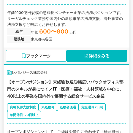
年商1000億円規模の急成長ベンチャー企業の法務ポジションです。
リーガルチェック業務や国内外の新規事業の法務支援、海外事業の
法務支援など幅広くお任せします。
600〜800
給与
年収
万円
勤務地
東京都渋谷区
ブックマーク
詳細をみる
レバレジーズ株式会社
【オープンポジション】未経験歓迎◎幅広いバックオフィス部
門のスキルが身につく／IT・医療・福祉・人材領域を中心に、
40以上の事業を国内外で展開する総合サービス企業
資格取得支援制度
未経験可
経験者優遇
完全週休2日制
年間休日120日以上
オープンポジションとして、ご経験や適性に合わせて「経理担当」