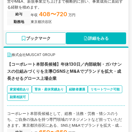
営やM&A、新規事業立ち上げまで横断的に担い、事業成長に直結す
る経験を積めます。
408〜720
給与
年収
万円
勤務地
東京都渋谷区
ブックマーク
詳細をみる
株式会社MUSCAT GROUP
【コーポレート本部長候補】年休130日／内部統制・ガバナン
スの仕組みづくりを主導◎SNSとM&Aでブランドを拡大・成
長させるグロース上場企業
家賃補助あり
育休・産休実績あり
経験者優遇
リモートワーク可能
副業相談可
コーポレート本部長候補として、総務・法務・労務・情シスのう
ち、ご自身の強みを持つ専門領域のマネジメントなど担っていただ
きます。東京都渋谷区にある、SNSとM&Aでブランドを拡大・成長
させるグロース上場企業の求人です。