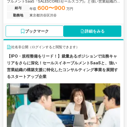
ブルメントSaaS『SALESCORE(セールスコア)』と強い営業組織の
構築支援に特化したコンサルティング事業を展開！
600〜900
給与
年収
万円
勤務地
東京都渋谷区渋谷
ブックマーク
詳細をみる
社名非公開（ログインすると閲覧できます）
【IPO・規程整備をリード！】裁量あるポジションで法務キャ
リアをさらに深化！セールスイネーブルメントSaaSと、強い
営業組織の構築支援に特化したコンサルティング事業を展開す
るスタートアップ企業