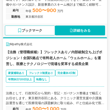
備やガバナンス設計、新規事業のスキーム検討まで幅広く経験可
能。経営陣との距離も近く、意思決定に関与しながらスピード感あ
500〜900
給与
年収
万円
る成長を実現できます。将来的に法務責任者を目指したい方にフィ
勤務地
東京都渋谷区
ットするポジションです。
ブックマーク
詳細をみる
Mpathy株式会社
【法務（管理職候補）】フレックスあり／内部統制立ち上げポ
ジション！全国5拠点で有料老人ホーム「ウェルホーム」を運
営し、医療とテクノロジーで現場を変革する成長企業
家賃補助あり
フレックス制度あり
完全週休2日制
年間休日120日以上
転勤なし
法務として、行政対応から契約・登記・ガバナンス整備まで幅広く
お任せします。東京都渋谷区にある、クリニック運営支援や介護施
設運営を通じて医療現場の課題解決に取り組み、ITと仕組み化で医
療・介護の質と生産性向上を実現する成長企業の求人です。
500〜1,000
給与
年収
万円