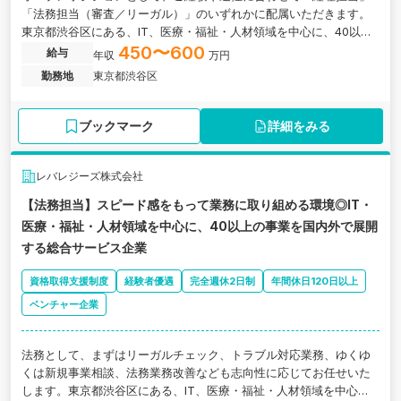
「法務担当（審査／リーガル）」のいずれかに配属いただきます。
東京都渋谷区にある、IT、医療・福祉・人材領域を中心に、40以上
の事業を国内外で展開する総合サービス・ベンチャー企業の求人で
450〜600
給与
年収
万円
す。
勤務地
東京都渋谷区
ブックマーク
詳細をみる
レバレジーズ株式会社
【法務担当】スピード感をもって業務に取り組める環境◎IT・
医療・福祉・人材領域を中心に、40以上の事業を国内外で展開
する総合サービス企業
資格取得支援制度
経験者優遇
完全週休2日制
年間休日120日以上
ベンチャー企業
法務として、まずはリーガルチェック、トラブル対応業務、ゆくゆ
くは新規事業相談、法務業務改善なども志向性に応じてお任せいた
します。東京都渋谷区にある、IT、医療・福祉・人材領域を中心