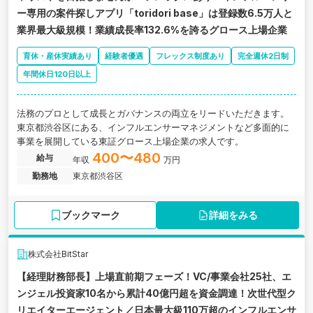
ー専用の案件探しアプリ「toridori base」は登録数6.5万人と
業界最大級規模！業績成長率132.6%を誇るグロース上場企業
育休・産休実績あり
経験者優遇
フレックス制度あり
完全週休2日制
年間休日120日以上
法務のプロとして成長とガバナンスの両立をリードいただきます。
東京都渋谷区にある、インフルエンサーマネジメントなど多面的に
事業を展開している東証グロース上場企業の求人です。
400〜480
給与
年収
万円
勤務地
東京都渋谷区
ブックマーク
詳細をみる
株式会社BitStar
【経理財務部長】上場直前期フェーズ！VC/事業会社25社、エ
ンジェル投資家10名から累計40億円超を資金調達！次世代型ク
リエイターエージェント／日本最大級110万超のインフルエンサ