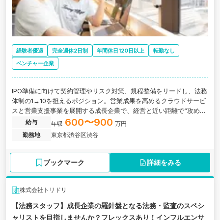
経験者優遇
完全週休2日制
年間休日120日以上
転勤なし
ベンチャー企業
IPO準備に向けて契約管理やリスク対策、規程整備をリードし、法務
体制の1→10を担えるポジション。営業成果を高めるクラウドサービ
スと営業支援事業を展開する成長企業で、経営と近い距離で“攻めの
法務”を実践できます。
600〜900
給与
年収
万円
勤務地
東京都渋谷区渋谷
ブックマーク
詳細をみる
株式会社トリドリ
【法務スタッフ】成長企業の羅針盤となる法務・監査のスペシ
ャリストを目指しませんか？フレックスあり！インフルエンサ