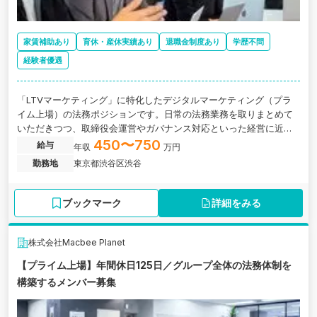
家賃補助あり
育休・産休実績あり
退職金制度あり
学歴不問
経験者優遇
「LTVマーケティング」に特化したデジタルマーケティング（プラ
イム上場）の法務ポジションです。日常の法務業務を取りまとめて
いただきつつ、取締役会運営やガバナンス対応といった経営に近い
業務も幅広くお任せします。
450〜750
給与
年収
万円
勤務地
東京都渋谷区渋谷
ブックマーク
詳細をみる
株式会社Macbee Planet
【プライム上場】年間休日125日／グループ全体の法務体制を
構築するメンバー募集