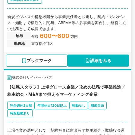
新規ビジネスの構想段階から事業責任者と並走し、契約・ガバナン
ス・知財まで横断的に関与。ABEMA等の多事業を舞台に、経営に近
い法務として成長できます。
600〜800
給与
年収
万円
勤務地
東京都渋谷区
ブックマーク
詳細をみる
株式会社サイバー・バズ
【法務スタッフ】上場グロース企業／攻めの法務で事業推進／
株主総会・M&Aまで担えるマーケティング企業
完全週休2日制
年間休日120日以上
転勤なし
服装自由
時短勤務あり
上場企業の法務として、契約審査に留まらず株主総会・取締役会運