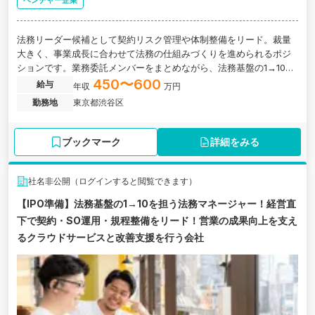
ベンチャー企業
法務リーダー候補として契約リスク管理や体制整備をリード。裁量
大きく、事業成長に合わせて法務の仕組みづくりを進められるポジ
ションです。業務委託メンバーをまとめながら、法務基盤の1→10に
挑戦できます。
450〜600
給与
年収
万円
勤務地
東京都渋谷区
ブックマーク
詳細をみる
社名非公開（ログインすると閲覧できます）
【IPO準備】法務基盤の1→10を担う法務マネージャー！経営直
下で契約・SO運用・規程整備をリード！営業の成果向上を支え
るクラウドサービスと改善支援を行う会社