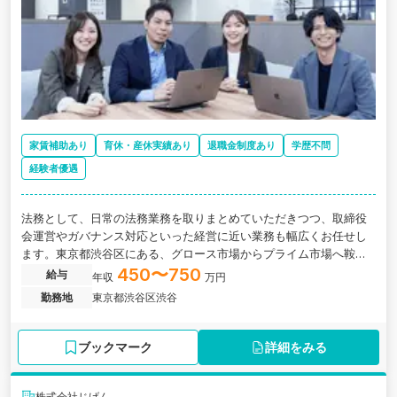
家賃補助あり
育休・産休実績あり
退職金制度あり
学歴不問
経験者優遇
法務として、日常の法務業務を取りまとめていただきつつ、取締役
会運営やガバナンス対応といった経営に近い業務も幅広くお任せし
ます。東京都渋谷区にある、グロース市場からプライム市場へ鞍替
え！マーケティング業界を牽引する成長企業の求人です。
450〜750
給与
年収
万円
勤務地
東京都渋谷区渋谷
ブックマーク
詳細をみる
株式会社じげん