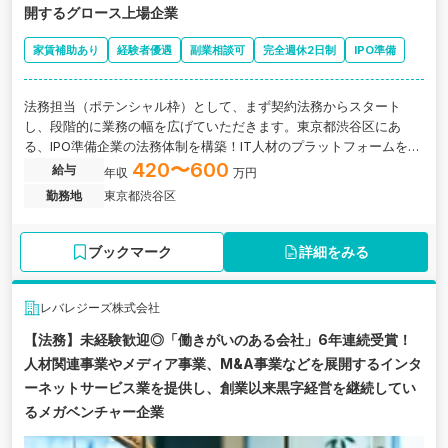
開するグロース上場企業
家賃補助あり
経験者優遇
副業相談可
完全週休2日制
IPO準備
法務担当（ポテンシャル枠）として、まず契約法務からスタート
し、段階的に業務の幅を広げていただきます。東京都渋谷区にあ
る、IPO準備企業の法務体制を構築！IT人材のプラットフォームを軸
に、多角的に事業を展開するグロース上場企業の求人です。
420〜600
給与
年収
万円
勤務地
東京都渋谷区
ブックマーク
詳細をみる
レバレジーズ株式会社
【法務】未経験歓迎◎「働きがいのある会社」6年連続受賞！
人材関連事業やメディア事業、M&A事業などを展開するインタ
ーネットサービス業を提供し、創業以来黒字経営を継続してい
るメガベンチャー企業