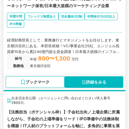
ーネットワーク保有/日本最大規模のマーケティング企業
学歴不問
フレックス制度あり
完全週休2日制
年間休日120日以上
IPO準備
経理財務部長として、業務遂行とマネジメントをお任せします。東
京都渋谷区にある、本部長候補！VC/事業会社25社、エンジェル投
資家10名から累計40億円超を資金調達！日本最大規模のインフルエ
ンサーマーケティング企業の求人です。
800〜1,300
給与
年収
万円
勤務地
東京都渋谷区
ブックマーク
詳細をみる
社名完全非公開 （エージェントに問い合わせください/求人番号
28663）
【法務担当（ポテンシャル枠）】子会社出向／上場企業に所属
しながら、子会社の上場準備をリード！IPO準備中の法務体制
を構築！IT人材のプラットフォームを軸に、多角的に事業を展