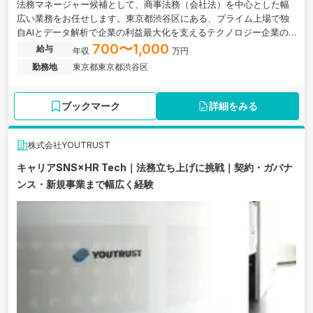
法務マネージャー候補として、商事法務（会社法）を中心とした幅
広い業務をお任せします。東京都渋谷区にある、プライム上場で独
自AIとデータ解析で企業の利益最大化を支えるテクノロジー企業の
求人です。
700〜1,000
給与
年収
万円
勤務地
東京都東京都渋谷区
ブックマーク
詳細をみる
株式会社YOUTRUST
キャリアSNS×HR Tech｜法務立ち上げに挑戦｜契約・ガバナ
ンス・新規事業まで幅広く経験