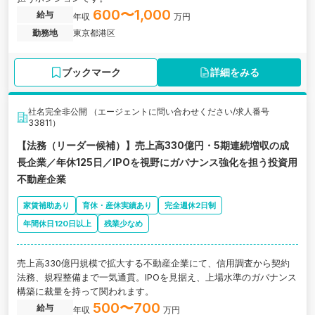
600〜1,000
給与
年収
万円
勤務地
東京都港区
ブックマーク
詳細をみる
社名完全非公開 （エージェントに問い合わせください/求人番号
33811）
【法務（リーダー候補）】売上高330億円・5期連続増収の成
長企業／年休125日／IPOを視野にガバナンス強化を担う投資用
不動産企業
家賃補助あり
育休・産休実績あり
完全週休2日制
年間休日120日以上
残業少なめ
売上高330億円規模で拡大する不動産企業にて、信用調査から契約
法務、規程整備まで一気通貫。IPOを見据え、上場水準のガバナンス
構築に裁量を持って関われます。
500〜700
給与
年収
万円