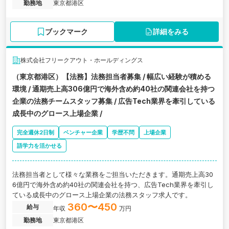
勤務地
東京都港区
ブックマーク
詳細をみる
株式会社フリークアウト・ホールディングス
（東京都港区）【法務】法務担当者募集 / 幅広い経験が積める
環境 / 通期売上高306億円で海外含め約40社の関連会社を持つ
企業の法務チームスタッフ募集 / 広告Tech業界を牽引している
成長中のグロース上場企業 /
完全週休2日制
ベンチャー企業
学歴不問
上場企業
語学力を活かせる
法務担当者として様々な業務をご担当いただきます。通期売上高30
6億円で海外含め約40社の関連会社を持つ、広告Tech業界を牽引し
ている成長中のグロース上場企業の法務スタッフ求人です。
360〜450
給与
年収
万円
勤務地
東京都港区