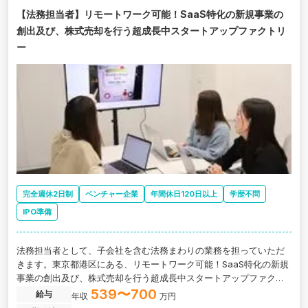
【法務担当者】リモートワーク可能！SaaS特化の新規事業の
創出及び、株式売却を行う超成長中スタートアップファクトリ
ー
完全週休2日制
ベンチャー企業
年間休日120日以上
学歴不問
IPO準備
法務担当者として、⼦会社を含む法務まわりの業務を担っていただ
きます。東京都港区にある、リモートワーク可能！SaaS特化の新規
事業の創出及び、株式売却を行う超成長中スタートアップファクト
リーの求人です。
539〜700
給与
年収
万円