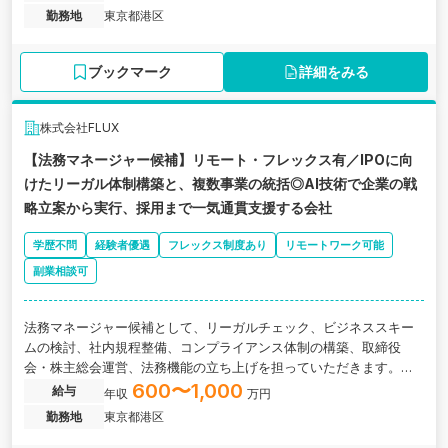
勤務地
東京都港区
ブックマーク
詳細をみる
株式会社FLUX
【法務マネージャー候補】リモート・フレックス有／IPOに向
けたリーガル体制構築と、複数事業の統括◎AI技術で企業の戦
略立案から実行、採用まで一気通貫支援する会社
学歴不問
経験者優遇
フレックス制度あり
リモートワーク可能
副業相談可
法務マネージャー候補として、リーガルチェック、ビジネススキー
ムの検討、社内規程整備、コンプライアンス体制の構築、取締役
会・株主総会運営、法務機能の立ち上げを担っていただきます。東
京都港区にある、AI技術で企業の戦略立案から実行、採用まで一気
600〜1,000
給与
年収
万円
通貫支援する会社の求人です
勤務地
東京都港区