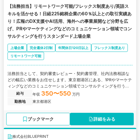
【法務担当】リモートワーク可能/フレックス制度あり/英語ス
キルを活かせる！日経225銘柄企業の60％以上との取引実績あ
り！広報のDX支援やAI活用、海外への事業展開など分野を広
げ、PRやマーケティングなどのコミュニケーション領域でコン
サルティングを行うスタンダード上場企業
上場企業
完全週休2日制
年間休日120日以上
フレックス制度あり
リモートワーク可能
法務担当として、契約審査レビュー・契約書管理、社内法務相談な
どの幅広い業務をお任せします。東京都港区にある、1PRやマーケテ
ィングなどのコミュニケーション領域でコンサルティングを行うス
タンダード上場企業の求人です。
350〜550
給与
年収
万円
勤務地
東京都港区
ブックマーク
詳細をみる
株式会社BLUEPRINT