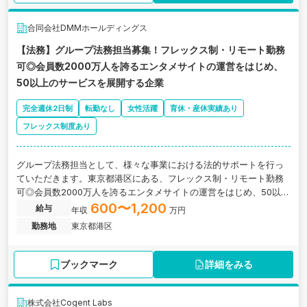
合同会社DMMホールディングス
【法務】グループ法務担当募集！フレックス制・リモート勤務
可◎会員数2000万人を誇るエンタメサイトの運営をはじめ、
50以上のサービスを展開する企業
完全週休2日制
転勤なし
女性活躍
育休・産休実績あり
フレックス制度あり
グループ法務担当として、様々な事業における法的サポートを行っ
ていただきます。東京都港区にある、フレックス制・リモート勤務
可◎会員数2000万人を誇るエンタメサイトの運営をはじめ、50以上
のサービスを展開する企業の求人です。
600〜1,200
給与
年収
万円
勤務地
東京都港区
ブックマーク
詳細をみる
株式会社Cogent Labs