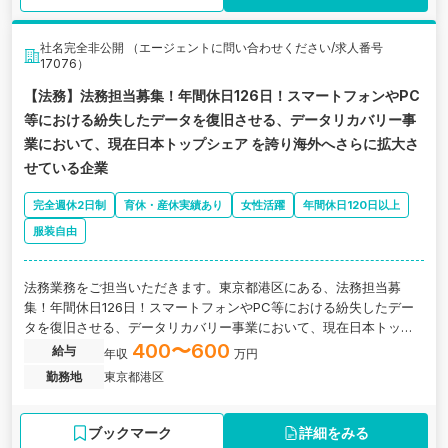
社名完全非公開 （エージェントに問い合わせください/求人番号
17076）
【法務】法務担当募集！年間休日126日！スマートフォンやPC
等における紛失したデータを復旧させる、データリカバリー事
業において、現在日本トップシェア を誇り海外へさらに拡大さ
せている企業
完全週休2日制
育休・産休実績あり
女性活躍
年間休日120日以上
服装自由
法務業務をご担当いただきます。東京都港区にある、法務担当募
集！年間休日126日！スマートフォンやPC等における紛失したデー
タを復旧させる、データリカバリー事業において、現在日本トップ
シェアを誇り海外へさらに拡大させている企業の求人です。
400〜600
給与
年収
万円
勤務地
東京都港区
ブックマーク
詳細をみる