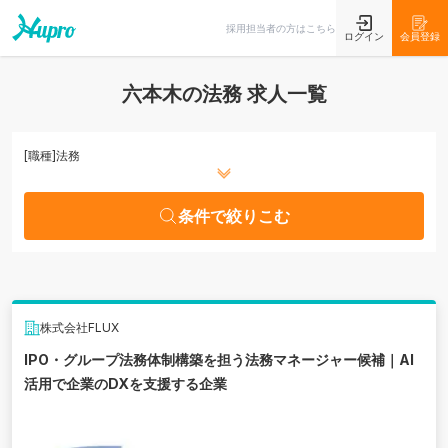
条件で絞りこむ
採用担当者の方はこちら
ログイン
会員登録
六本木の法務 求人一覧
[職種]
法務
条件で絞りこむ
株式会社FLUX
IPO・グループ法務体制構築を担う法務マネージャー候補｜AI
活用で企業のDXを支援する企業