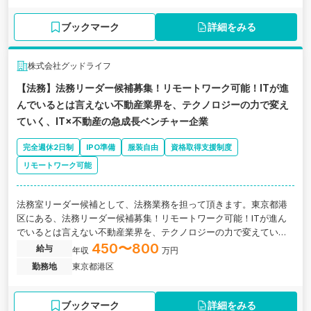
ブックマーク
詳細をみる
株式会社グッドライフ
【法務】法務リーダー候補募集！リモートワーク可能！ITが進
んでいるとは言えない不動産業界を、テクノロジーの力で変え
ていく、IT×不動産の急成長ベンチャー企業
完全週休2日制
IPO準備
服装自由
資格取得支援制度
リモートワーク可能
法務室リーダー候補として、法務業務を担って頂きます。東京都港
区にある、法務リーダー候補募集！リモートワーク可能！ITが進ん
でいるとは言えない不動産業界を、テクノロジーの力で変えてい
く、IT×不動産の急成長ベンチャー企業の求人です。
450〜800
給与
年収
万円
勤務地
東京都港区
ブックマーク
詳細をみる