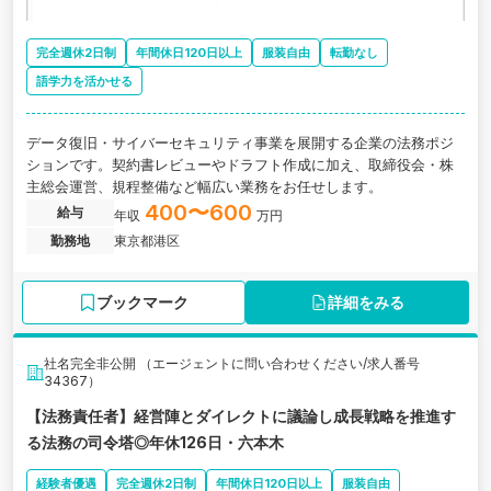
完全週休2日制
年間休日120日以上
服装自由
転勤なし
語学力を活かせる
データ復旧・サイバーセキュリティ事業を展開する企業の法務ポジ
ションです。契約書レビューやドラフト作成に加え、取締役会・株
主総会運営、規程整備など幅広い業務をお任せします。
400〜600
給与
年収
万円
勤務地
東京都港区
ブックマーク
詳細をみる
社名完全非公開 （エージェントに問い合わせください/求人番号
34367）
【法務責任者】経営陣とダイレクトに議論し成長戦略を推進す
る法務の司令塔◎年休126日・六本木
経験者優遇
完全週休2日制
年間休日120日以上
服装自由