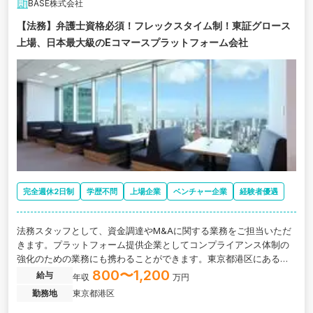
BASE株式会社
【法務】弁護士資格必須！フレックスタイム制！東証グロース
上場、日本最大級のEコマースプラットフォーム会社
完全週休2日制
学歴不問
上場企業
ベンチャー企業
経験者優遇
法務スタッフとして、資金調達やM&Aに関する業務をご担当いただ
きます。プラットフォーム提供企業としてコンプライアンス体制の
強化のための業務にも携わることができます。東京都港区にある、E
C/FinTechサービスを提供する会社の求人です。
800〜1,200
給与
年収
万円
勤務地
東京都港区