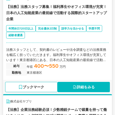
【法務】法務スタッフ募集！福利厚生やオフィス環境が充実！
日本の人工知能産業の最前線で活動する国際的スタートアップ
企業
年間休日120日以上
完全週休2日制
語学力を活かせる
学歴不問
経験者優遇
法務スタッフとして、契約書のレビューや法令調査などの法務業務
を幅広く担っていただきます。福利厚生やオフィス環境が充実して
います！東京都港区にある、日本の人工知能産業の最前線で活動す
る国際的スタートアップ企業の求人です。
400〜550
給与
年収
万円
勤務地
東京都港区
ブックマーク
詳細をみる
株式会社ヤプリ
【法務】企業法務経験必須！少数精鋭チームで裁量を持って働