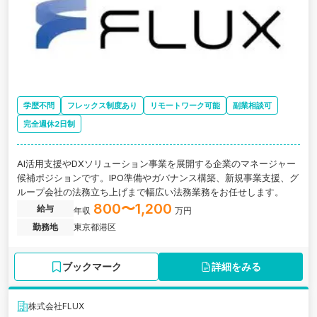
学歴不問
フレックス制度あり
リモートワーク可能
副業相談可
完全週休2日制
AI活用支援やDXソリューション事業を展開する企業のマネージャー
候補ポジションです。IPO準備やガバナンス構築、新規事業支援、グ
ループ会社の法務立ち上げまで幅広い法務業務をお任せします。
800〜1,200
給与
年収
万円
勤務地
東京都港区
ブックマーク
詳細をみる
株式会社FLUX