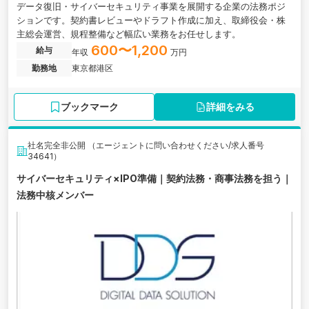
データ復旧・サイバーセキュリティ事業を展開する企業の法務ポジ
ションです。契約書レビューやドラフト作成に加え、取締役会・株
主総会運営、規程整備など幅広い業務をお任せします。
600〜1,200
給与
年収
万円
勤務地
東京都港区
ブックマーク
詳細をみる
社名完全非公開 （エージェントに問い合わせください/求人番号
34641）
サイバーセキュリティ×IPO準備｜契約法務・商事法務を担う｜
法務中核メンバー