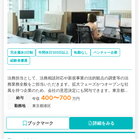
完全週休2日制
年間休日120日以上
転勤なし
ベンチャー企業
経験者優遇
法務担当として、法務相談対応や新規事業の法的観点の調査等の法
務業務全般をご担当いただきます。拡大フェーズかつオープンな社
風を持つ企業のため、会社の意思決定にも関与できます。東京都千
代田区にある、働きやすさ抜群のSaaS系IT企業の求人です。
400〜700
給与
年収
万円
勤務地
東京都港区
ブックマーク
詳細をみる