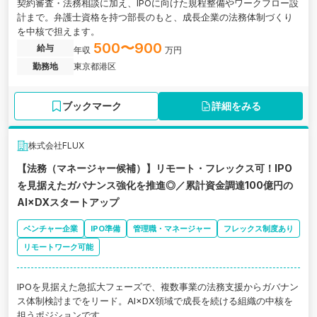
契約審査・法務相談に加え、IPOに向けた規程整備やワークフロー設
計まで。弁護士資格を持つ部長のもと、成長企業の法務体制づくり
を中核で担えます。
500〜900
給与
年収
万円
勤務地
東京都港区
ブックマーク
詳細をみる
株式会社FLUX
【法務（マネージャー候補）】リモート・フレックス可！IPO
を見据えたガバナンス強化を推進◎／累計資金調達100億円の
AI×DXスタートアップ
ベンチャー企業
IPO準備
管理職・マネージャー
フレックス制度あり
リモートワーク可能
IPOを見据えた急拡大フェーズで、複数事業の法務支援からガバナン
ス体制検討までをリード。AI×DX領域で成長を続ける組織の中核を
担うポジションです。