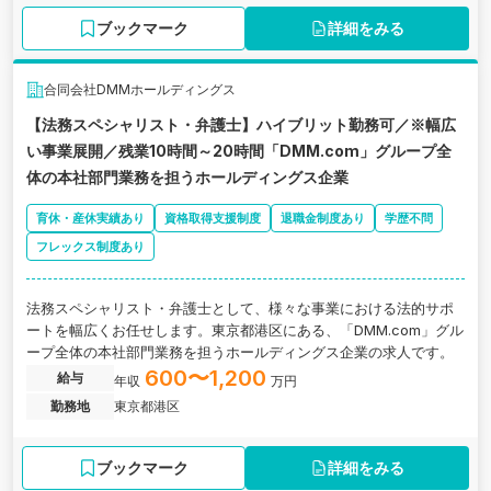
ブックマーク
詳細をみる
合同会社DMMホールディングス
【法務スペシャリスト・弁護士】ハイブリット勤務可／※幅広
い事業展開／残業10時間～20時間「DMM.com」グループ全
体の本社部門業務を担うホールディングス企業
育休・産休実績あり
資格取得支援制度
退職金制度あり
学歴不問
フレックス制度あり
法務スペシャリスト・弁護士として、様々な事業における法的サポ
ートを幅広くお任せします。東京都港区にある、「DMM.com」グル
ープ全体の本社部門業務を担うホールディングス企業の求人です。
600〜1,200
給与
年収
万円
勤務地
東京都港区
ブックマーク
詳細をみる