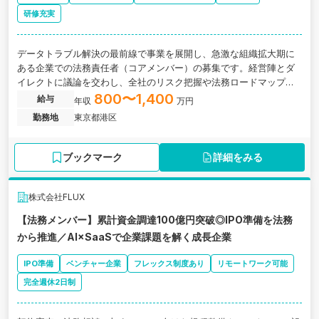
研修充実
データトラブル解決の最前線で事業を展開し、急激な組織拡大期に
ある企業での法務責任者（コアメンバー）の募集です。経営陣とダ
イレクトに議論を交わし、全社のリスク把握や法務ロードマップの
策定、重要契約交渉などを通じて企業の成長戦略を直接的に推進す
800〜1,400
給与
年収
万円
るミッションを担います。法務・コンプライアンスの体制強化を牽
勤務地
東京都港区
引する「司令塔」として、ベンチャーならではの変革期を共に創り
上げるポジションです。
ブックマーク
詳細をみる
株式会社FLUX
【法務メンバー】累計資金調達100億円突破◎IPO準備を法務
から推進／AI×SaaSで企業課題を解く成長企業
IPO準備
ベンチャー企業
フレックス制度あり
リモートワーク可能
完全週休2日制