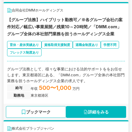
合同会社DMMホールディングス
【グループ法務】ハイブリット勤務可／※各グループ会社の案
件対応／幅広い事業展開／残業10～20時間／「DMM.com」
グループ全体の本社部門業務を担うホールディングス企業
育休・産休実績あり
資格取得支援制度
退職金制度あり
学歴不問
フレックス制度あり
グループ法務として、様々な事業における法的サポートををお任せ
します。東京都港区にある、「DMM.com」グループ全体の本社部門
業務を担うホールディングス企業の求人です。
500〜1,000
給与
年収
万円
勤務地
東京都港区
ブックマーク
詳細をみる
株式会社プラップジャパン