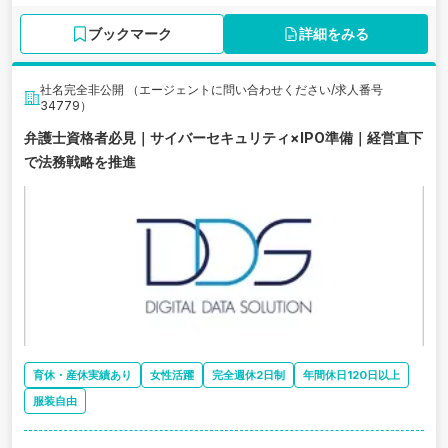
ブックマーク
詳細をみる
社名完全非公開 （エージェントに問い合わせください/求人番号
34779）
弁護士資格者必見｜サイバーセキュリティ×IPO準備｜経営直下
で法務戦略を推進
育休・産休実績あり
女性活躍
完全週休2日制
年間休日120日以上
服装自由