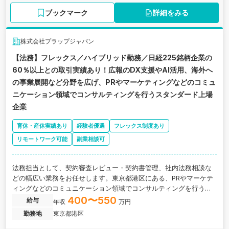
ブックマーク
詳細をみる
株式会社プラップジャパン
【法務】フレックス／ハイブリッド勤務／日経225銘柄企業の
60％以上との取引実績あり！広報のDX支援やAI活用、海外へ
の事業展開など分野を広げ、PRやマーケティングなどのコミュ
ニケーション領域でコンサルティングを行うスタンダード上場
企業
育休・産休実績あり
経験者優遇
フレックス制度あり
リモートワーク可能
副業相談可
法務担当として、契約審査レビュー・契約書管理、社内法務相談な
どの幅広い業務をお任せします。東京都港区にある、PRやマーケテ
ィングなどのコミュニケーション領域でコンサルティングを行うス
タンダード上場企業の求人です。
400〜550
給与
年収
万円
勤務地
東京都港区