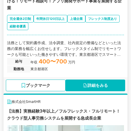
ける！リモート相談可！アプリ開発サポート事業を展開する企
業
完全週休2日制
年間休日120日以上
上場企業
フレックス制度あり
経験者優遇
法務として契約書作成、法令調査、社内規定の整備などといった法
務の業務を幅広くお任せします。フレックスタイム制でリモートワ
ークも可能といった働きやすい環境です。東京都港区でスマートデ
バイスに特化した事業展開をする企業の求人です。
400〜700
給与
年収
万円
勤務地
東京都港区
ブックマーク
詳細をみる
株式会社SmartHR
【法務】実務経験3年以上／フルフレックス・フルリモート！
クラウド型人事労務システムを展開する急成長企業