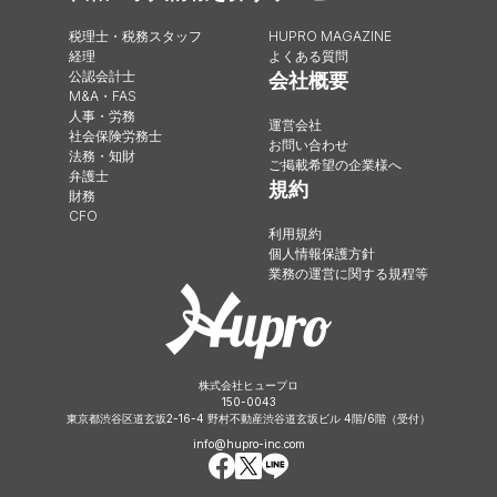
税理士・税務スタッフ
HUPRO MAGAZINE
経理
よくある質問
公認会計士
会社概要
M&A・FAS
人事・労務
運営会社
社会保険労務士
お問い合わせ
法務・知財
ご掲載希望の企業様へ
弁護士
規約
財務
CFO
利用規約
個人情報保護方針
業務の運営に関する規程等
株式会社ヒュープロ
150-0043
東京都渋谷区道玄坂2-16-4 野村不動産渋谷道玄坂ビル 4階/6階（受付）
info@hupro-inc.com