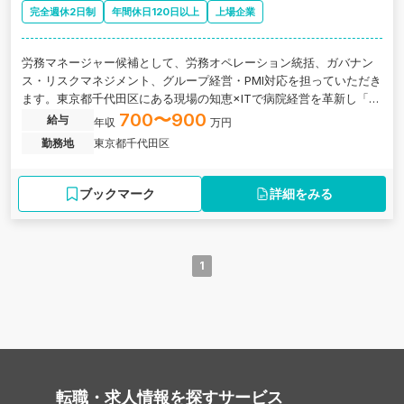
完全週休2日制
年間休日120日以上
上場企業
労務マネージャー候補として、労務オペレーション統括、ガバナン
ス・リスクマネジメント、グループ経営・PMI対応を担っていただき
ます。東京都千代田区にある現場の知恵×ITで病院経営を革新し「ヘ
ルスケアの産業化」を推進するグロース上場企業の求人です。
700〜900
給与
年収
万円
勤務地
東京都千代田区
ブックマーク
詳細をみる
1
転職・求人情報を探す
サービス