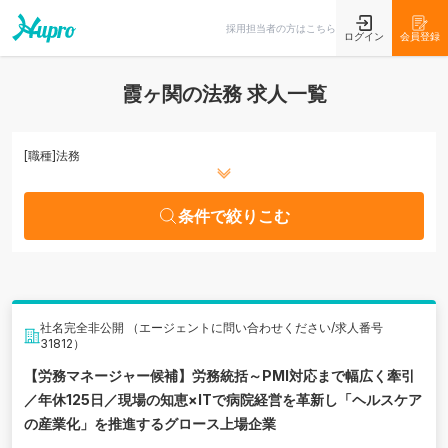
条件で絞りこむ
採用担当者の方はこちら
ログイン
会員登録
霞ヶ関の法務 求人一覧
[職種]
法務
条件で絞りこむ
社名完全非公開 （エージェントに問い合わせください/求人番号
31812）
【労務マネージャー候補】労務統括～PMI対応まで幅広く牽引
／年休125日／現場の知恵×ITで病院経営を革新し「ヘルスケア
の産業化」を推進するグロース上場企業