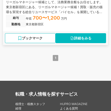
リーガルマネージャー候補として、法務業務全般をお任せします。
東京都新宿区にある、リーガルマネージャー候補！買取・販売の循
環を実現する総合リユースサービス「バイセル」を展開しているグ
ロース上場企業の求人です。
700〜1,200
給与
年収
万円
勤務地
東京都新宿区
ブックマーク
詳細をみる
1
転職・求人情報を探す
サービス
税理士・税務スタッフ
HUPRO MAGAZINE
経理
よくある質問