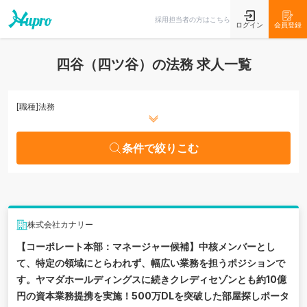
条件で絞りこむ
採用担当者の方はこちら
ログイン
会員登録
四谷（四ツ谷）の法務 求人一覧
[職種]
法務
条件で絞りこむ
株式会社カナリー
【コーポレート本部：マネージャー候補】中核メンバーとし
て、特定の領域にとらわれず、幅広い業務を担うポジションで
す。ヤマダホールディングスに続きクレディセゾンとも約10億
円の資本業務提携を実施！500万DLを突破した部屋探しポータ