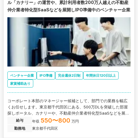
ル「カナリー」の運営や、累計利用者数200万人越えの不動産
仲介業者特化型SaaSなどを展開しIPO準備中のベンチャー企業
ベンチャー企業
IPO準備
完全週休2日制
年間休日120日以上
家賃補助あり
コーポレート本部のマネージャー候補として、部門での業務を幅広
くお任せします。東京都千代田区にある、500万DLを突破した部屋
探しポータル、カナリーや、不動産仲介業者特化型SaaSなどを展開
し急成長中のベンチャー企業の求人です。
550〜800
給与
年収
万円
勤務地
東京都千代田区