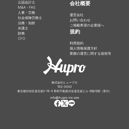
公認会計士
会社概要
M&A・FAS
人事・労務
運営会社
社会保険労務士
お問い合わせ
法務・知財
ご掲載希望の企業様へ
弁護士
規約
財務
CFO
利用規約
個人情報保護方針
業務の運営に関する規程等
株式会社ヒュープロ
150-0043
東京都渋谷区道玄坂2-16-4 野村不動産渋谷道玄坂ビル 4階/6階（受付）
info@hupro-inc.com