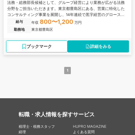
法務・総務部長候補として、グループ経営により業務が広がる法務
分野をご担当いただきます。東京都豊島区にある、営業に特化した
コンサルティング事業を展開し、14年連続で黒字経営のグロース市
場上場の求人です。
800〜1,200
給与
年収
万円
勤務地
東京都豊島区
ブックマーク
詳細をみる
1
転職・求人情報を探す
サービス
税理士・税務スタッフ
HUPRO MAGAZINE
経理
よくある質問