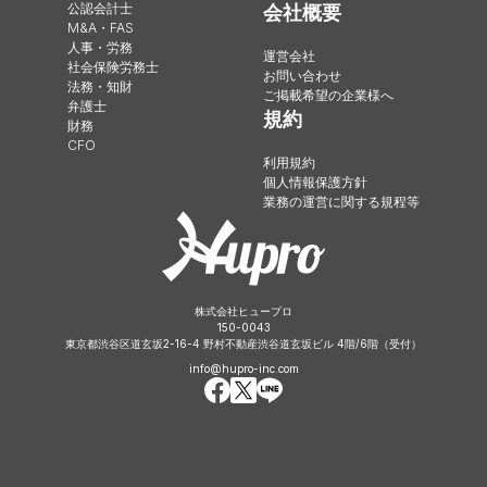
公認会計士
会社概要
M&A・FAS
人事・労務
運営会社
社会保険労務士
お問い合わせ
法務・知財
ご掲載希望の企業様へ
弁護士
規約
財務
CFO
利用規約
個人情報保護方針
業務の運営に関する規程等
株式会社ヒュープロ
150-0043
東京都渋谷区道玄坂2-16-4 野村不動産渋谷道玄坂ビル 4階/6階（受付）
info@hupro-inc.com