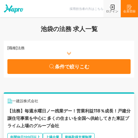
条件で絞りこむ
採用担当者の方はこちら
ログイン
会員登録
池袋の法務 求人一覧
[職種]
法務
条件で絞りこむ
一建設株式会社
【法務】毎週水曜日ノー残業デー！営業利益118％成長！戸建分
譲住宅事業を中心に 多くの住まいを全国へ供給してきた東証プ
ライム上場のグループ会社
年間休日120日以上
上場企業
資格取得支援制度