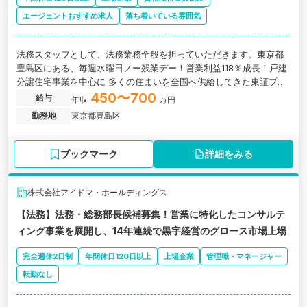
エージェントおすすめ求人
落ち着いている雰囲気
法務スタッフとして、法務業務全般を担っていただきます。東京都
豊島区にある、毎週水曜日ノー残業デー！営業利益118％成長！戸建
分譲住宅事業を中心に 多くの住まいを全国へ供給してきた東証プラ
イム上場のグループ会社の求人です。
450〜700
給与
年収
万円
勤務地
東京都豊島区
ブックマーク
詳細をみる
株式会社アイドマ・ホールディングス
【法務】法務・総務部長候補募集！営業に特化したコンサルテ
ィング事業を展開し、14年連続で黒字経営のグロース市場上場
完全週休2日制
年間休日120日以上
上場企業
管理職・マネージャー
転勤なし