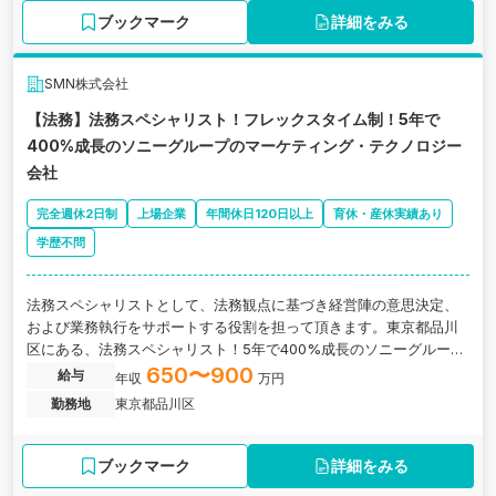
ブックマーク
詳細をみる
SMN株式会社
【法務】法務スペシャリスト！フレックスタイム制！5年で
400%成長のソニーグループのマーケティング・テクノロジー
会社
完全週休2日制
上場企業
年間休日120日以上
育休・産休実績あり
学歴不問
法務スペシャリストとして、法務観点に基づき経営陣の意思決定、
および業務執行をサポートする役割を担って頂きます。東京都品川
区にある、法務スペシャリスト！5年で400%成長のソニーグループ
のマーケティング・テクノロジー会社の求人です。
650〜900
給与
年収
万円
勤務地
東京都品川区
ブックマーク
詳細をみる