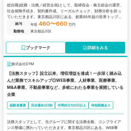
総合職(総務・法務／経営企画)として、取締役会・株主総会の運営、
社会保険手続き、契約書作成、リーガルチェック、財務分析を担っ
ていただきます。東京都品川区にある、創業95年超の世界トップク
ラスのシェアを誇るゴムロール・ゴムブランケットメーカーの求人
460〜660
給与
年収
万円
です。
勤務地
東京都品川区
ブックマーク
詳細をみる
株式会社DYM
【法務スタッフ】設立以来、増収増益を達成！一歩深く踏み込
んだ業務でスキルアップ◎WEB事業、人材事業、医療事業、
M&A事業、不動産事業など、多岐にわたる事業を展開している
企業
経験者優遇
完全週休2日制
年間休日120日以上
時短勤務あり
法務スタッフとして、当グループに関する法務全般、コンプライア
ンス整備に携わっていただきます。東京都品川区にある、WEB事