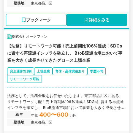
勤務地
東京都品川区
ブックマーク
詳細をみる
株式会社オークファン
【法務】リモートワーク可能！売上前期比106%達成！SDGs
に資する再流通インフラを確立し、 BtoB流通市場において事
業を大きく成長させてきたグロース上場企業
完全週休2日制
上場企業
育休・産休実績あり
学歴不問
リモートワーク可能
法務として、法務全般をお任せいたします。東京都品川区にある、
リモートワーク可能！売上前期比106%達成！SDGsに資する再流通
インフラを確立し、 BtoB流通市場において事業を大きく成長させて
きたグロース上場企業の求人です。
400〜600
給与
年収
万円
勤務地
東京都品川区