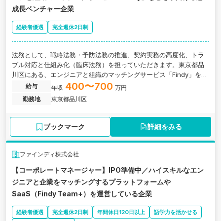
成長ベンチャー企業
経験者優遇
完全週休2日制
法務として、戦略法務・予防法務の推進、契約実務の高度化、トラ
ブル対応と仕組み化（臨床法務）を担っていただきます。東京都品
川区にある、エンジニアと組織のマッチングサービス「Findy」を手
掛ける急成長ベンチャー企業の求人です。
400〜700
給与
年収
万円
勤務地
東京都品川区
ブックマーク
詳細をみる
ファインディ株式会社
【コーポレートマネージャー】IPO準備中／ハイスキルなエン
ジニアと企業をマッチングするプラットフォームや
SaaS（Findy Team+）を運営している企業
経験者優遇
完全週休2日制
年間休日120日以上
語学力を活かせる