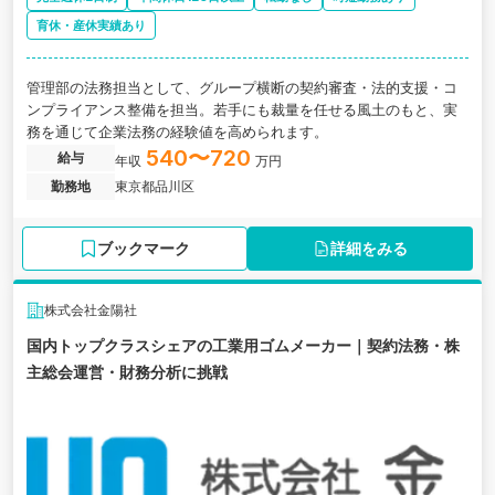
育休・産休実績あり
管理部の法務担当として、グループ横断の契約審査・法的支援・コ
ンプライアンス整備を担当。若手にも裁量を任せる風土のもと、実
務を通じて企業法務の経験値を高められます。
540〜720
給与
年収
万円
勤務地
東京都品川区
ブックマーク
詳細をみる
株式会社金陽社
国内トップクラスシェアの工業用ゴムメーカー｜契約法務・株
主総会運営・財務分析に挑戦