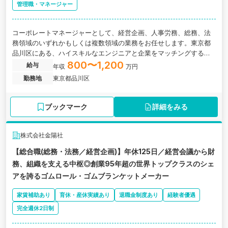
管理職・マネージャー
コーポレートマネージャーとして、経営企画、人事労務、総務、法
務領域のいずれかもしくは複数領域の業務をお任せします。東京都
品川区にある、ハイスキルなエンジニアと企業をマッチングするプ
ラットフォームやSaaSを運営している企業の求人です。
800〜1,200
給与
年収
万円
勤務地
東京都品川区
ブックマーク
詳細をみる
株式会社金陽社
【総合職(総務・法務／経営企画)】年休125日／経営会議から財
務、組織を支える中枢◎創業95年超の世界トップクラスのシェ
アを誇るゴムロール・ゴムブランケットメーカー
家賃補助あり
育休・産休実績あり
退職金制度あり
経験者優遇
完全週休2日制