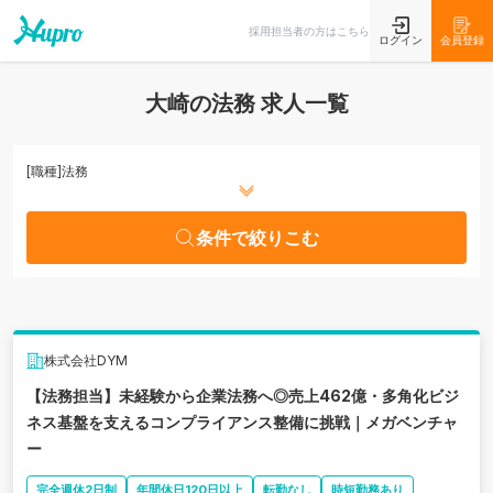
条件で絞りこむ
採用担当者の方はこちら
ログイン
会員登録
大崎の法務 求人一覧
[職種]
法務
条件で絞りこむ
株式会社DYM
【法務担当】未経験から企業法務へ◎売上462億・多角化ビジ
ネス基盤を支えるコンプライアンス整備に挑戦｜メガベンチャ
ー
完全週休2日制
年間休日120日以上
転勤なし
時短勤務あり