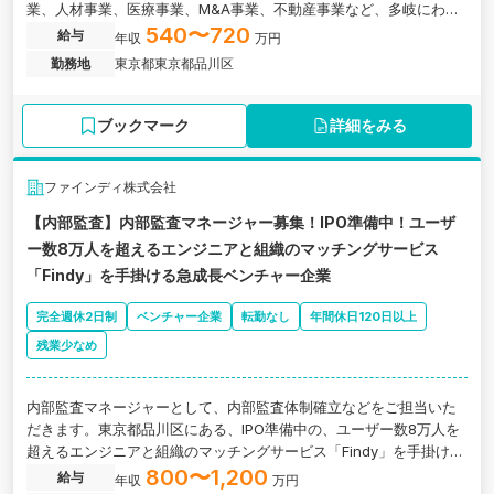
業、人材事業、医療事業、M&A事業、不動産事業など、多岐にわた
る事業を展開している企業の求人です。
540〜720
給与
年収
万円
勤務地
東京都東京都品川区
ブックマーク
詳細をみる
ファインディ株式会社
【内部監査】内部監査マネージャー募集！IPO準備中！ユーザ
ー数8万人を超えるエンジニアと組織のマッチングサービス
「Findy」を手掛ける急成長ベンチャー企業
完全週休2日制
ベンチャー企業
転勤なし
年間休日120日以上
残業少なめ
内部監査マネージャーとして、内部監査体制確立などをご担当いた
だきます。東京都品川区にある、IPO準備中の、ユーザー数8万人を
超えるエンジニアと組織のマッチングサービス「Findy」を手掛ける
急成長ベンチャー企業の求人です。
800〜1,200
給与
年収
万円