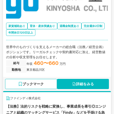
家賃補助あり
育休・産休実績あり
退職金制度あり
完全週休2日制
年間休日120日以上
世界中のものづくりを支えるメーカーの総合職（法務／経営企画）
ポジションです。リーガルチェックや契約書対応に加え、経営数値
の分析や収支管理をお任せします。
460〜660
給与
年収
万円
勤務地
東京都品川区
ブックマーク
詳細をみる
ファインディ株式会社
【法務】法的リスクを戦略に変換し、事業成長を牽引◎エンジ
ニアと組織のマッチングサービス「Findy」などを手掛ける急