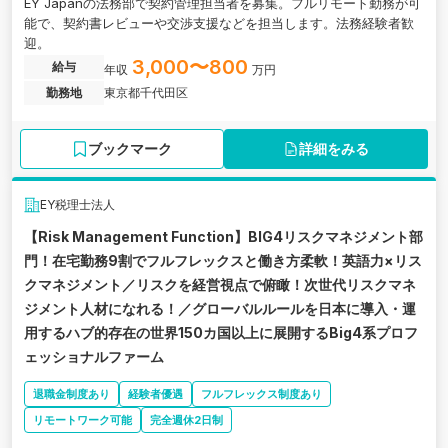
EY Japanの法務部で契約管理担当者を募集。フルリモート勤務が可
能で、契約書レビューや交渉支援などを担当します。法務経験者歓
迎。
3,000〜800
給与
年収
万円
勤務地
東京都千代田区
ブックマーク
詳細をみる
EY税理士法人
【Risk Management Function】BIG4リスクマネジメント部
門！在宅勤務9割でフルフレックスと働き方柔軟！英語力×リス
クマネジメント／リスクを経営視点で俯瞰！次世代リスクマネ
ジメント人材になれる！／グローバルルールを日本に導入・運
用するハブ的存在の世界150カ国以上に展開するBig4系プロフ
ェッショナルファーム
退職金制度あり
経験者優遇
フルフレックス制度あり
リモートワーク可能
完全週休2日制