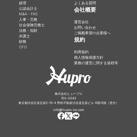
経理
よくある質問
公認会計士
会社概要
M&A・FAS
人事・労務
運営会社
社会保険労務士
お問い合わせ
法務・知財
ご掲載希望の企業様へ
弁護士
規約
財務
CFO
利用規約
個人情報保護方針
業務の運営に関する規程等
株式会社ヒュープロ
150-0043
東京都渋谷区道玄坂2-16-4 野村不動産渋谷道玄坂ビル 4階/6階（受付）
info@hupro-inc.com