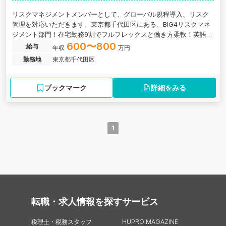
リスクマネジメントメンバーとして、グローバル規程導入、リスク
管理を対応いただきます。東京都千代田区にある、BIG4リスクマネ
ジメント部門！在宅勤務9割でフルフレックスと働き方柔軟！英語力
×リスクマネジメント／リスクを経営視点で俯瞰！次世代リスクマネ
600〜800
給与
年収
万円
ジメント人材になれる！／グローバルルールを日本に導入・運用す
勤務地
東京都千代田区
るハブ的存在の世界150カ国以上に展開するBig4系プロフェッショナ
ルファーム
ブックマーク
詳細をみる
1
転職・求人情報を探す
サービス
税理士・税務スタッフ
HUPRO MAGAZINE