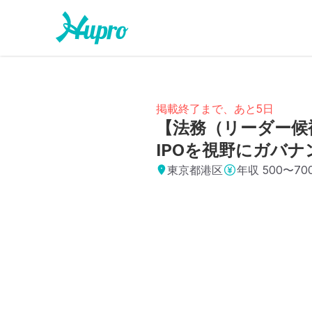
掲載終了まで、あと5日
【法務（リーダー候補
IPOを視野にガバ
東京都港区
年収
500〜7