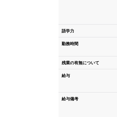
語学力
勤務時間
残業の有無について
給与
給与備考