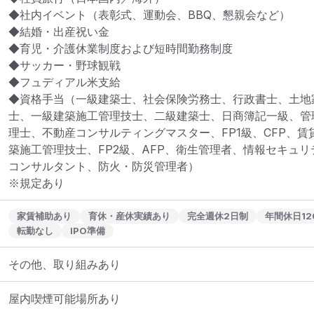
◆社内イベント（表彰式、運動会、BBQ、懇親会など）

◆結婚・出産祝い金

◆育児・介護休業制度および短時間勤務制度

◆サッカー・野球観戦

◆フュディアル米支給

◆資格手当（一級建築士、社会保険労務士、行政書士、土地
士、一級建築施工管理技士、二級建築士、日商簿記一級、管
理士、不動産コンサルティングマスター、FP1級、CFP、
築施工管理技士、FP2級、AFP、衛生管理者、情報セキュ
コンサルタント、防火・防災管理者）

※規定あり
家賃補助あり
育休・産休実績あり
完全週休2日制
年間休日12
転勤なし
IPO準備
その他、取り組みあり
屋内喫煙可能場所あり