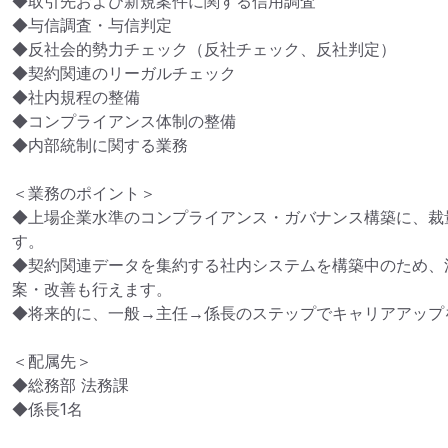
◆取引先および新規案件に関する信用調査

◆与信調査・与信判定

◆反社会的勢力チェック（反社チェック、反社判定）

◆契約関連のリーガルチェック

◆社内規程の整備

◆コンプライアンス体制の整備

◆内部統制に関する業務

＜業務のポイント＞

◆上場企業水準のコンプライアンス・ガバナンス構築に、裁
す。

◆契約関連データを集約する社内システムを構築中のため、
案・改善も行えます。

◆将来的に、一般→主任→係長のステップでキャリアアップ
＜配属先＞

◆総務部 法務課

◆係長1名