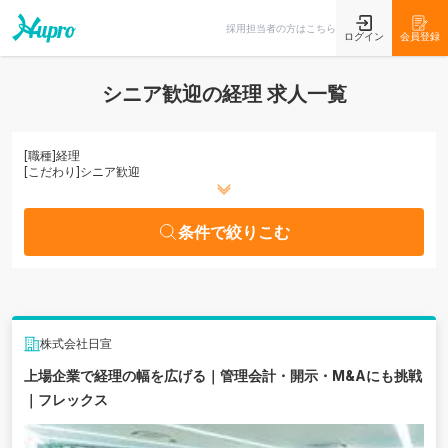
条件で絞りこむ
採用担当者の方はこちら
ログイン
会員登録
シニア歓迎の経理 求人一覧
[職種]
経理
[こだわり]
シニア歓迎
条件で絞りこむ
株式会社日宣
上場企業で経理の幅を広げる｜管理会計・開示・M&Aにも挑戦
｜フレックス