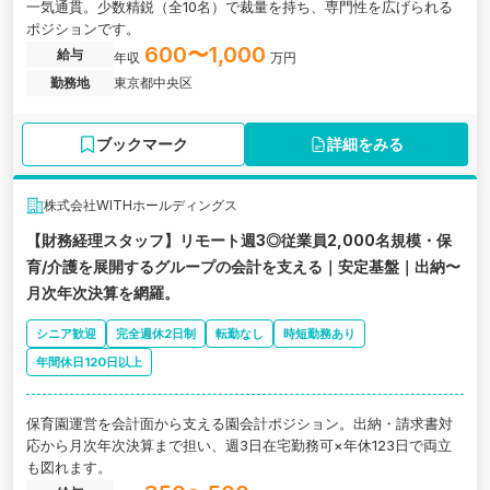
一気通貫。少数精鋭（全10名）で裁量を持ち、専門性を広げられる
ポジションです。
600〜1,000
給与
年収
万円
勤務地
東京都中央区
ブックマーク
詳細をみる
株式会社WITHホールディングス
【財務経理スタッフ】リモート週3◎従業員2,000名規模・保
育/介護を展開するグループの会計を支える｜安定基盤｜出納〜
月次年次決算を網羅。
シニア歓迎
完全週休2日制
転勤なし
時短勤務あり
年間休日120日以上
保育園運営を会計面から支える園会計ポジション。出納・請求書対
応から月次年次決算まで担い、週3日在宅勤務可×年休123日で両立
も図れます。