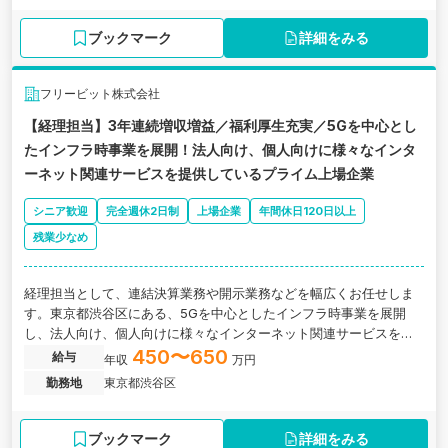
ブックマーク
詳細をみる
フリービット株式会社
【経理担当】3年連続増収増益／福利厚生充実／5Gを中心とし
たインフラ時事業を展開！法人向け、個人向けに様々なインタ
ーネット関連サービスを提供しているプライム上場企業
シニア歓迎
完全週休2日制
上場企業
年間休日120日以上
残業少なめ
経理担当として、連結決算業務や開示業務などを幅広くお任せしま
す。東京都渋谷区にある、5Gを中心としたインフラ時事業を展開
し、法人向け、個人向けに様々なインターネット関連サービスを提
供しているプライム上場企業の求人です。
450〜650
給与
年収
万円
勤務地
東京都渋谷区
ブックマーク
詳細をみる