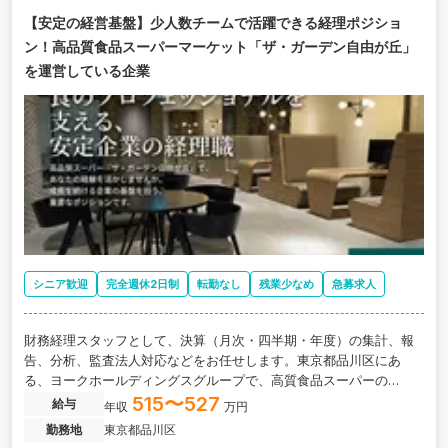
【安定の経営基盤】少人数チームで活躍できる経理ポジショ
ン！高品質食品スーパーマーケット「ザ・ガーデン自由が丘」
を運営している企業
シニア歓迎
完全週休2日制
転勤なし
残業少なめ
急募求人
財務経理スタッフとして、決算（月次・四半期・年度）の集計、報
告、分析、監査法人対応などをお任せします。東京都品川区にあ
る、ヨークホールディングスグループで、高質食品スーパーの
「ザ・ガーデン 自由が丘」を関東圏に19店舗展開する求人です。
515〜527
給与
年収
万円
勤務地
東京都品川区