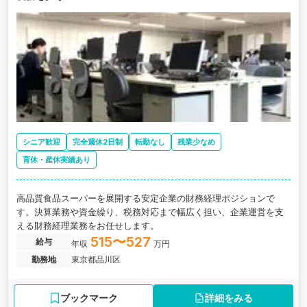
シニア歓迎
完全週休2日制
転勤なし
残業少なめ
育休・産休実績あり
高品質食品スーパーを展開する安定企業の財務経理ポジションで
す。決算業務や資金繰り、税務対応まで幅広く担い、企業運営を支
える財務経理業務をお任せします。
515〜527
給与
年収
万円
勤務地
東京都品川区
ブックマーク
詳細をみる