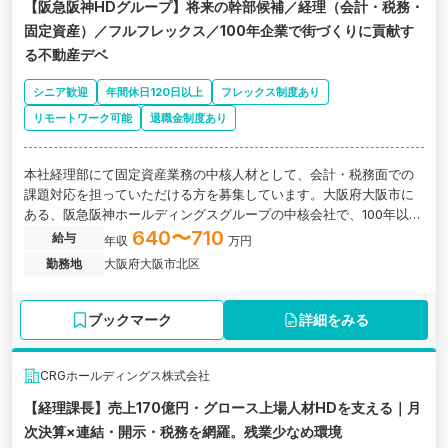
【阪急阪神HDグループ】将来の幹部候補／経理（会計・税務・
固定資産）／フルフレックス／100年企業で街づくりに貢献す
る不動産デベ
シニア歓迎
年間休日120日以上
フレックス制度あり
リモートワーク可能
退職金制度あり
本社経理部にて固定資産業務の中核人材として、会計・税務面での
課題対応を担っていただける方を募集しています。大阪府大阪市に
ある、阪急阪神ホールディングスグループの中核会社で、100年以上
にわたりまちづくりに貢献してきた総合不動産デベロッパーの求人
640〜710
給与
年収
万円
です。
勤務地
大阪府大阪市北区
ブックマーク
詳細をみる
CRGホールディングス株式会社
【経理課長】売上170億円・グロース上場人材HDを支える｜月
次決算×連結・開示・税務を網羅。残業少なめ環境