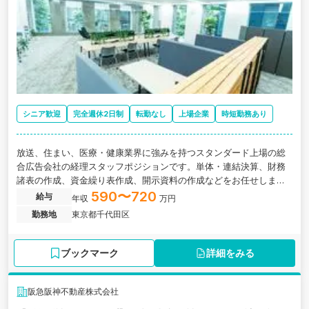
シニア歓迎
完全週休2日制
転勤なし
上場企業
時短勤務あり
放送、住まい、医療・健康業界に強みを持つスタンダード上場の総
合広告会社の経理スタッフポジションです。単体・連結決算、財務
諸表の作成、資金繰り表作成、開示資料の作成などをお任せしま
す。
590〜720
給与
年収
万円
勤務地
東京都千代田区
ブックマーク
詳細をみる
阪急阪神不動産株式会社