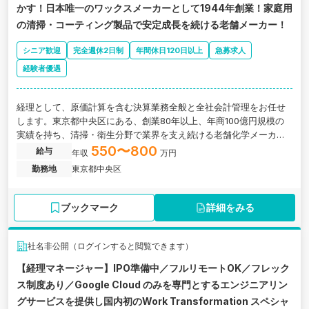
かす！日本唯一のワックスメーカーとして1944年創業！家庭用
の清掃・コーティング製品で安定成長を続ける老舗メーカー！
シニア歓迎
完全週休2日制
年間休日120日以上
急募求人
経験者優遇
経理として、原価計算を含む決算業務全般と全社会計管理をお任せ
します。東京都中央区にある、創業80年以上、年商100億円規模の
実績を持ち、清掃・衛生分野で業界を支え続ける老舗化学メーカー
の求人です。
550〜800
給与
年収
万円
勤務地
東京都中央区
ブックマーク
詳細をみる
社名非公開（ログインすると閲覧できます）
【経理マネージャー】IPO準備中／フルリモートOK／フレック
ス制度あり／Google Cloud のみを専門とするエンジニアリン
グサービスを提供し国内初のWork Transformation スペシャ