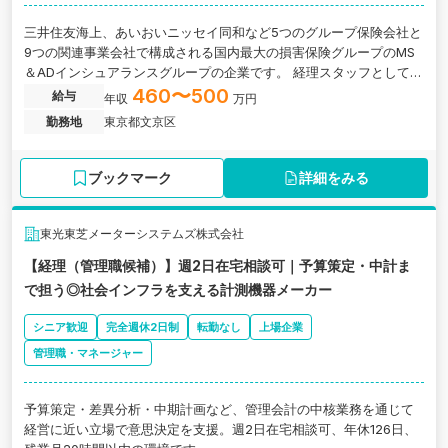
三井住友海上、あいおいニッセイ同和など5つのグループ保険会社と
9つの関連事業会社で構成される国内最大の損害保険グループのMS
＆ADインシュアランスグループの企業です。 経理スタッフとして、
経理業務だけでなく、事業収支計画の策定なども行っていただきま
460〜500
給与
年収
万円
す。東京都文京区にある、自動車や住まいのトラブルに対応する総
勤務地
東京都文京区
合アシスタンス・コールセンター企業の求人です。
ブックマーク
詳細をみる
東光東芝メーターシステムズ株式会社
【経理（管理職候補）】週2日在宅相談可｜予算策定・中計ま
で担う◎社会インフラを支える計測機器メーカー
シニア歓迎
完全週休2日制
転勤なし
上場企業
管理職・マネージャー
予算策定・差異分析・中期計画など、管理会計の中核業務を通じて
経営に近い立場で意思決定を支援。週2日在宅相談可、年休126日、