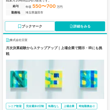
残業月20時間以内の環境です。
550〜700
給与
年収
万円
勤務地
埼玉県蓮田市
ブックマーク
詳細をみる
株式会社日宣
月次決算経験からステップアップ｜上場企業で開示・IRにも挑
戦
シニア歓迎
完全週休2日制
転勤なし
上場企業
時短勤務あり