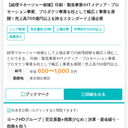
【経理マネージャー候補】印刷・製造事業やITメディア・プロ
モーション事業、プロダクツ事業を柱として幅広く事業を展
開！売上高700億円以上を誇るスタンダード上場企業
シニア歓迎
完全週休2日制
上場企業
年間休日120日以上
急募求人
経理マネージャー候補として上場企業での経理経験を幅広く積むこ
とができる。 印刷・製造事業やITメディア・プロモーション事業、
プロダクツ事業を柱として幅広く事業を展開！売上高700億円以上
を誇るスタンダード上場企業
650〜1,000
給与
年収
万円
勤務地
東京都台東区
ブックマーク
詳細をみる
社名非公開（ログインすると閲覧できます）
ヨークHDグループ｜安定基盤×残業少なめ｜決算・資金繰り・
税務を担う