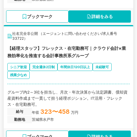
ブックマーク
詳細をみる
社名完全非公開 （エージェントに問い合わせください/求人番号
33722）
【経理スタッフ】フレックス・在宅勤務可｜クラウド会計×業
務効率化を推進する会計事務所系グループ
シニア歓迎
完全週休2日制
年間休日120日以上
未経験可
残業少なめ
グループ内2～3社を担当し、月次・年次決算から法定調書、償却資
産資料作成まで一貫して担う経理ポジション。IT活用・フレック
ス・在宅勤務可。
323〜458
給与
年収
万円
勤務地
茨城県水戸市
ブックマーク
詳細をみる