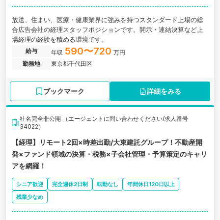
放送、住まい、医療・健康業界に強みを持つスタンダード上場の総
合広告会社の経理スタッフポジションです。開示・連結決算など上
場経理の経験を積める環境です。
590〜720
給与
年収
万円
勤務地
東京都千代田区
ブックマーク
詳細をみる
社名完全非公開 （エージェントに問い合わせください/求人番号
34022）
【経理】リモート2回×時差出勤/大東建託グループ！不動産開
発×ファンド領域の決算・税務×子会社管理・予算策定のキャリ
アを網羅！
シニア歓迎
完全週休2日制
転勤なし
年間休日120日以上
残業少なめ