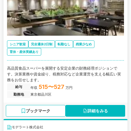
シニア歓迎
完全週休2日制
転勤なし
残業少なめ
育休・産休実績あり
高品質食品スーパーを展開する安定企業の財務経理ポジションで
す。決算業務や資金繰り、税務対応など企業運営を支える幅広い実
務をお任せします。
515〜527
給与
年収
万円
勤務地
東京都品川区
ブックマーク
詳細をみる
モデラート株式会社