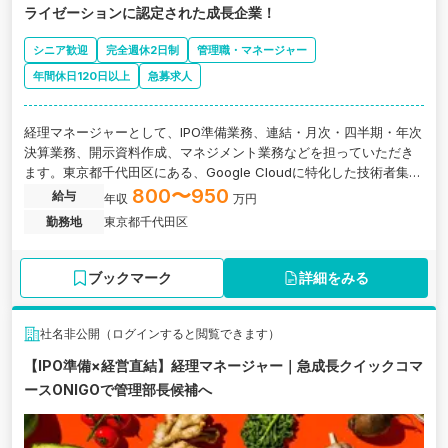
ライゼーションに認定された成長企業！
シニア歓迎
完全週休2日制
管理職・マネージャー
年間休日120日以上
急募求人
経理マネージャーとして、IPO準備業務、連結・月次・四半期・年次
決算業務、開示資料作成、マネジメント業務などを担っていただき
ます。東京都千代田区にある、Google Cloudに特化した技術者集団
を傘下に持つ純粋持株会社の求人です。
800〜950
給与
年収
万円
勤務地
東京都千代田区
ブックマーク
詳細をみる
社名非公開（ログインすると閲覧できます）
【IPO準備×経営直結】経理マネージャー｜急成長クイックコマ
ースONIGOで管理部長候補へ