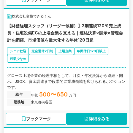
株式会社交換できるくん
【財務経理スタッフ（リーダー候補）】3期連続120％売上成
長・住宅設備ECの上場企業を支える｜連結決算×開示×管理会
計を網羅。市場価値を最大化する年休120日超
シニア歓迎
完全週休2日制
上場企業
年間休日120日以上
残業少なめ
グロース上場企業の経理中核として、月次・年次決算から連結・開
示、JSOX、資金調達まで段階的に業務領域を広げられるポジション
です。
500〜650
給与
年収
万円
勤務地
東京都渋谷区
ブックマーク
詳細をみる