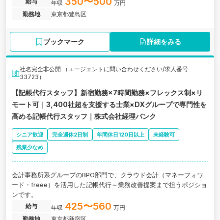
350〜500
給与
年収
万円
勤務地
東京都豊島区
ブックマーク
詳細をみる
社名完全非公開 （エージェントに問い合わせください/求人番号
33723）
【記帳代行スタッフ】新宿勤務×7時間勤務×フレックス制×リ
モート可｜3,400社超を支援する士業×DXグループで専門性を
高める記帳代行スタッフ｜株式会社経理バンク
シニア歓迎
完全週休2日制
年間休日120日以上
未経験可
残業少なめ
会計事務所系グループのBPO部門で、クラウド会計（マネーフォワ
ード・freee）を活用した記帳代行～業務改善提案まで担うポジショ
ンです。
425〜560
給与
年収
万円
勤務地
東京都新宿区