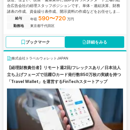
合広告会社の経理スタッフポジションです。単体・連結決算、財務
諸表の作成、資金繰り表作成、開示資料の作成などをお任せしま
す。
590〜720
給与
年収
万円
勤務地
東京都千代田区
ブックマーク
詳細をみる
株式会社トラベルウォレットJAPAN
【経理財務責任者】リモート週2回/フレックスあり／日本法人
立ち上げフェーズで活躍◎カード発行数850万枚の実績を持つ
「Travel Wallet」を運営するFinTechスタートアップ