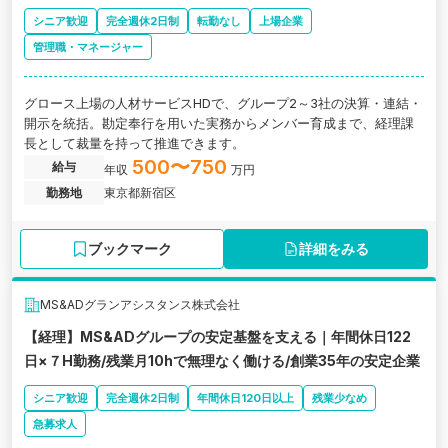
シニア歓迎
完全週休2日制
転勤なし
上場企業
管理職・マネージャー
グロース上場の人材サービスHDで、グループ2～3社の決算・連結・
開示を統括。勘定奉行を用いた実務からメンバー育成まで、経理課
長として裁量を持って推進できます。
500〜750
給与
年収
万円
勤務地
東京都新宿区
ブックマーク
詳細をみる
MS&ADグランアシスタンス株式会社
【経理】MS&ADグループの安定基盤を支える｜年間休日122
日×７H勤務/残業月10hで無理なく働ける/創業35年の安定企業
シニア歓迎
完全週休2日制
年間休日120日以上
残業少なめ
急募求人