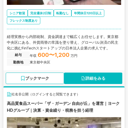
シニア歓迎
完全週休2日制
転勤なし
年間休日120日以上
フレックス制度あり
経理実務から内部統制、資金調達まで幅広くお任せします。東京都
中央区にある、外貨両替の常識を塗り替え、グローバル決済の民主
化に挑むFinTechスタートアップの日本法人企業の求人です。
600〜1,200
給与
年収
万円
勤務地
東京都中央区
ブックマーク
詳細をみる
社名非公開（ログインすると閲覧できます）
高品質食品スーパー「ザ・ガーデン 自由が丘」を運営｜ヨーク
HDグループ｜決算・資金繰り・税務を担う経理