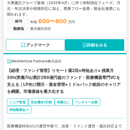
大東建託グループ参画（2025年4月）に伴う体制強化フェーズ。月
次・年次決算や税務対応に加え、業務フロー改善・親会社連携にも
関われます。
600〜800
給与
年収
万円
勤務地
東京都渋谷区
ブックマーク
詳細をみる
MedVenture Partners株式会社
【経理・ファンド管理】リモート週2回×時短あり× 残業月
20h(実働7h)/累計286億円超のファンド・医療機器専門VCを
支える｜LP向け開示・資金管理×ミドルバック統括のキャリア
を網羅。市場価値を最大化する
シニア歓迎
完全週休2日制
転勤なし
ベンチャー企業
時短勤務あり
医療機器特化VCの運営中枢で、決算・ファンド運営・届出対応まで