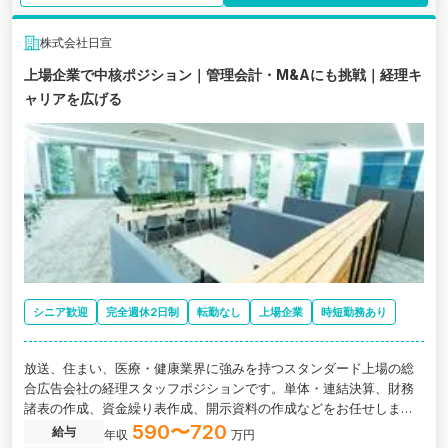
株式会社日宣
上場企業で中核ポジション｜管理会計・M&Aにも挑戦｜経理キ
ャリアを広げる
シニア歓迎
完全週休2日制
転勤なし
上場企業
時短勤務あり
放送、住まい、医療・健康業界に強みを持つスタンダード上場の総
合広告会社の経理スタッフポジションです。単体・連結決算、財務
諸表の作成、資金繰り表作成、開示資料の作成などをお任せしま
す。
590〜720
給与
年収
万円