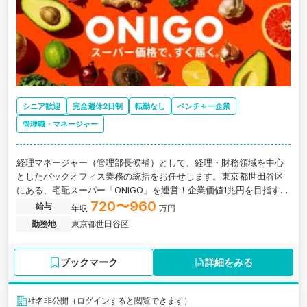
シニア歓迎
完全週休2日制
転勤なし
ベンチャー企業
管理職・マネージャー
経理マネージャー（管理部長候補）として、経理・財務領域を中心
としたバックオフィス業務の統括をお任せします。東京都世田谷区
にある、宅配スーパー「ONIGO」を運営！企業価値1兆円を目指す日
本初のダークストア専業のスタートアップ企業の求人です。
720〜960
給与
年収
万円
勤務地
東京都世田谷区
ブックマーク
詳細をみる
社名非公開（ログインすると閲覧できます）