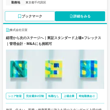
勤務地
東京都千代田区
ブックマーク
詳細をみる
株式会社日宣
経理から次のステージへ｜東証スタンダード上場×フレックス
｜管理会計・M&Aにも挑戦可
シニア歓迎
完全週休2日制
転勤なし
上場企業
時短勤務あり
放送、住まい、医療・健康業界に強みを持つスタンダード上場の総