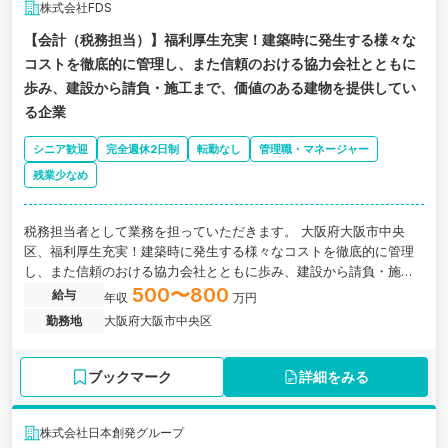
株式会社FDS
【会計（税務担当）】福利厚生充実！建築時に発生する様々な
コストを徹底的に管理し、また信頼のおける協力会社とともに
歩み、建設から請負・施工まで、価値のある建物を提供してい
る企業
シニア歓迎
完全週休2日制
転勤なし
管理職・マネージャー
残業少なめ
税務担当者として業務を担っていただきます。 大阪府大阪市中央
区、福利厚生充実！建築時に発生する様々なコストを徹底的に管理
し、また信頼のおける協力会社とともに歩み、建設から請負・施工
まで、価値のある建物を提供している企業の求人です。
500〜800
給与
年収
万円
勤務地
大阪府大阪市中央区
ブックマーク
詳細をみる
株式会社日本創発グループ