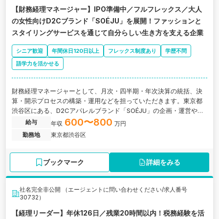
【財務経理マネージャー】IPO準備中／フルフレックス／大人
の女性向けD2Cブランド「SOÉJU」を展開！ファッションと
スタイリングサービスを通じて自分らしい生き方を支える企業
シニア歓迎
年間休日120日以上
フレックス制度あり
学歴不問
語学力を活かせる
財務経理マネージャーとして、月次・四半期・年次決算の統括、決
算・開示プロセスの構築・運用などを担っていただきます。東京都
渋谷区にある、D2Cアパレルブランド「SOÉJU」の企画・運営や化
粧品事業「TOERI」を展開する企業の求人です。
600〜800
給与
年収
万円
勤務地
東京都渋谷区
ブックマーク
詳細をみる
社名完全非公開 （エージェントに問い合わせください/求人番号
30732）
【経理リーダー】年休126日／残業20時間以内！税務経験を活