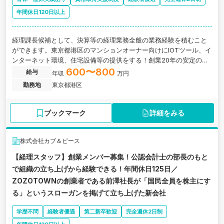
年間休日120日以上
経理課長候補として、決算等の経理業務全般の業務経験を積むこと
ができます。東京都港区のマンションオーナー向けにIOTツール、イ
ンターネット環境、住宅設備等の提供をする！創業20年の安定の顧
客基盤を有する企業の求人です。
600〜800
給与
年収
万円
勤務地
東京都港区
ブックマーク
詳細をみる
株式会社カブ＆ピース
【経理スタッフ】創業メンバー募集！公認会計士の部長のもと
で組織の立ち上げから経験できる！年間休日125日／
ZOZOTOWNの創業者である前澤社長が「国民全員を株主にす
る」というスローガンを掲げて立ち上げた新会社
学歴不問
経験者優遇
第二新卒歓迎
完全週休2日制