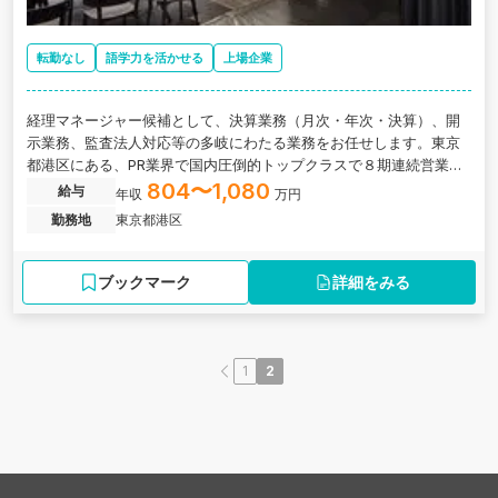
転勤なし
語学力を活かせる
上場企業
経理マネージャー候補として、決算業務（月次・年次・決算）、開
示業務、監査法人対応等の多岐にわたる業務をお任せします。東京
都港区にある、PR業界で国内圧倒的トップクラスで８期連続営業利
益125%以上成長を続けている企業の求人です。
804〜1,080
給与
年収
万円
勤務地
東京都港区
ブックマーク
詳細をみる
1
2