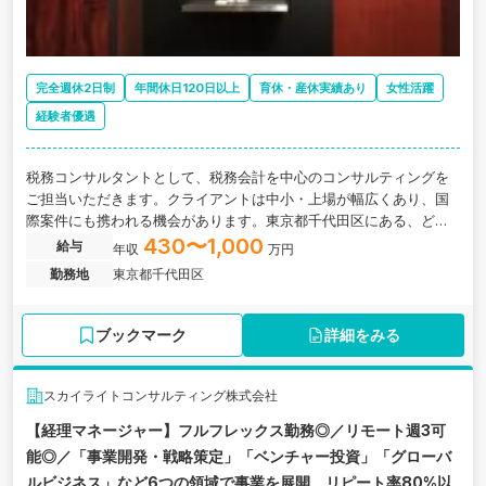
完全週休2日制
年間休日120日以上
育休・産休実績あり
女性活躍
経験者優遇
税務コンサルタントとして、税務会計を中心のコンサルティングを
ご担当いただきます。クライアントは中小・上場が幅広くあり、国
際案件にも携われる機会があります。東京都千代田区にある、どん
な業界でも役立つキャリアを歩める税理士法人の求人です。
430〜1,000
給与
年収
万円
勤務地
東京都千代田区
ブックマーク
詳細をみる
スカイライトコンサルティング株式会社
【経理マネージャー】フルフレックス勤務◎／リモート週3可
能◎／「事業開発・戦略策定」「ベンチャー投資」「グローバ
ルビジネス」など6つの領域で事業を展開、リピート率80%以