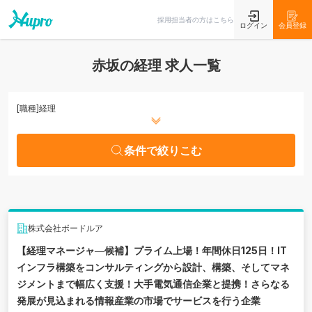
条件で絞りこむ
採用担当者の方はこちら
ログイン
会員登録
赤坂の経理 求人一覧
[職種]
経理
条件で絞りこむ
株式会社ボードルア
【経理マネージャ―候補】プライム上場！年間休日125日！IT
インフラ構築をコンサルティングから設計、構築、そしてマネ
ジメントまで幅広く支援！大手電気通信企業と提携！さらなる
発展が見込まれる情報産業の市場でサービスを行う企業