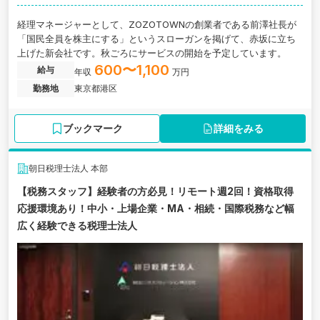
経理マネージャーとして、ZOZOTOWNの創業者である前澤社長が
「国民全員を株主にする」というスローガンを掲げて、赤坂に立ち
上げた新会社です。秋ごろにサービスの開始を予定しています。
600〜1,100
給与
年収
万円
勤務地
東京都港区
ブックマーク
詳細をみる
朝日税理士法人 本部
【税務スタッフ】経験者の方必見！リモート週2回！資格取得
応援環境あり！中小・上場企業・MA・相続・国際税務など幅
広く経験できる税理士法人