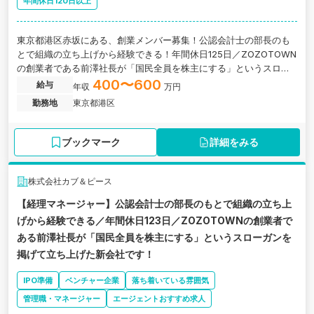
年間休日120日以上
東京都港区赤坂にある、創業メンバー募集！公認会計士の部長のも
とで組織の立ち上げから経験できる！年間休日125日／ZOZOTOWN
の創業者である前澤社長が「国民全員を株主にする」というスロー
ガンを掲げて立ち上げた新会社の求人です。
400〜600
給与
年収
万円
勤務地
東京都港区
ブックマーク
詳細をみる
株式会社カブ＆ピース
【経理マネージャー】公認会計士の部長のもとで組織の立ち上
げから経験できる／年間休日123日／ZOZOTOWNの創業者で
ある前澤社長が「国民全員を株主にする」というスローガンを
掲げて立ち上げた新会社です！
IPO準備
ベンチャー企業
落ち着いている雰囲気
管理職・マネージャー
エージェントおすすめ求人