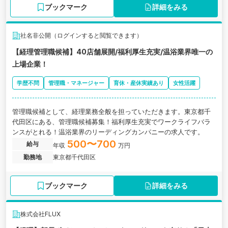
ブックマーク
詳細をみる
社名非公開（ログインすると閲覧できます）
【経理管理職候補】40店舗展開/福利厚生充実/温浴業界唯一の
上場企業！
学歴不問
管理職・マネージャー
育休・産休実績あり
女性活躍
管理職候補として、経理業務全般を担っていただきます。東京都千
代田区にある、管理職候補募集！福利厚生充実でワークライフバラ
ンスがとれる！温浴業界のリーディングカンパニーの求人です。
500〜700
給与
年収
万円
勤務地
東京都千代田区
ブックマーク
詳細をみる
株式会社FLUX