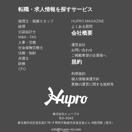
転職・求人情報を探す
サービス
税理士・税務スタッフ
HUPRO MAGAZINE
経理
よくある質問
公認会計士
会社概要
M&A・FAS
人事・労務
運営会社
社会保険労務士
お問い合わせ
法務・知財
ご掲載希望の企業様へ
弁護士
規約
財務
CFO
利用規約
個人情報保護方針
業務の運営に関する規程等
株式会社ヒュープロ
150-0043
東京都渋谷区道玄坂2-16-4 野村不動産渋谷道玄坂ビル 4階/6階（受付）
info@hupro-inc.com