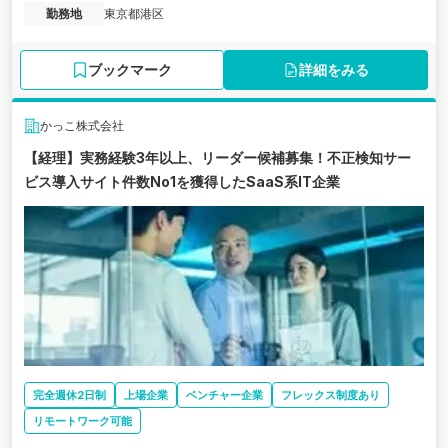
勤務地
東京都港区
ブックマーク
詳細をみる
かっこ株式会社
【経理】実務経験3年以上、リーダー候補募集！不正検知サー
ビス導入サイト件数No1を獲得したSaaS系IT企業
完全週休2日制
上場企業
ベンチャー企業
フレックス制度あり
リモートワーク可能