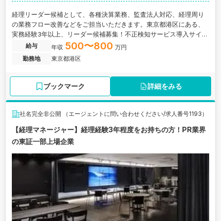
経理リーダー候補として、各種決算業務、監査法人対応、経理周り
の業務フロー改善などをご担当いただきます。東京都港区にある、
実務経験3年以上、リーダー候補募集！不正検知サービス導入サイト
件数No1を獲得したSaaS系IT企業の求人です。
500〜800
給与
年収
万円
勤務地
東京都港区
ブックマーク
詳細をみる
社名完全非公開 （エージェントに問い合わせください/求人番号1193）
【経理マネージャー】経理経験3年程度をお持ちの方！PR業界
の東証一部上場企業