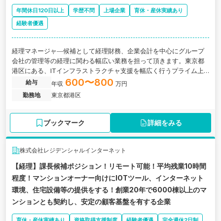
年間休日120日以上
学歴不問
上場企業
育休・産休実績あり
経験者優遇
経理マネージャ―候補として経理財務、企業会計を中心にグループ
会社の管理等の経理に関わる幅広い業務を担って頂きます。東京都
港区にある、ITインフラストラクチャ支援を幅広く行うプライム上
場企業の求人です。
600〜800
給与
年収
万円
勤務地
東京都港区
ブックマーク
詳細をみる
株式会社レジデンシャルインターネット
【経理】課長候補ポジション！リモート可能！平均残業10時間
程度！マンションオーナー向けにIOTツール、インターネット
環境、住宅設備等の提供をする！創業20年で6000棟以上のマ
ンションとも契約し、安定の顧客基盤を有する企業
育休・産休実績あり
資格取得支援制度
経験者優遇
完全週休2日制