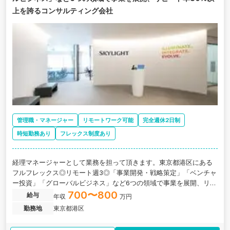
上を誇るコンサルティング会社
管理職・マネージャー
リモートワーク可能
完全週休2日制
時短勤務あり
フレックス制度あり
経理マネージャーとして業務を担って頂きます。東京都港区にある
フルフレックス◎リモート週3◎「事業開発・戦略策定」「ベンチャ
ー投資」「グローバルビジネス」など6つの領域で事業を展開、リピ
ート率80%以上を誇るコンサルティング会社の求人です。
700〜800
給与
年収
万円
勤務地
東京都港区