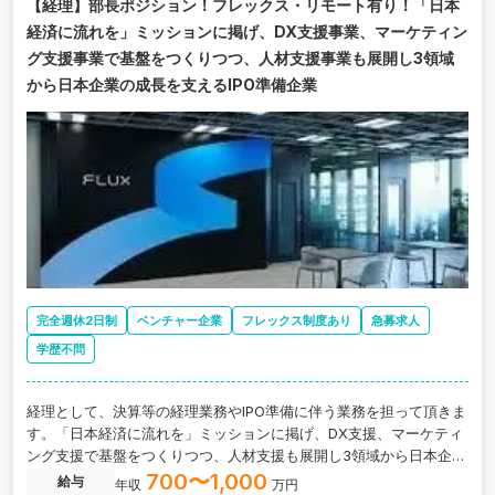
【経理】部長ポジション！フレックス・リモート有り！「日本
経済に流れを」ミッションに掲げ、DX支援事業、マーケティン
グ支援事業で基盤をつくりつつ、人材支援事業も展開し3領域
から日本企業の成長を支えるIPO準備企業
完全週休2日制
ベンチャー企業
フレックス制度あり
急募求人
学歴不問
経理として、決算等の経理業務やIPO準備に伴う業務を担って頂きま
す。「日本経済に流れを」ミッションに掲げ、DX支援、マーケティ
ング支援で基盤をつくりつつ、人材支援も展開し3領域から日本企業
の成長を支えるIPO準備企業の求人です。
700〜1,000
給与
年収
万円