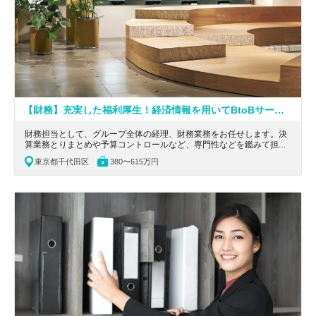
【財務】充実した福利厚生！経済情報を用いてBtoBサービスを提供するグロース市場上場企業
財務担当として、グループ全体の経理、財務業務をお任せします。決
算業務とりまとめや予算コントロールなど、専門性などを鑑みて担当
を決定します。東京都千代田区に位置する経済情報を用いてBtoBサー
東京都千代田区
380〜615万円
ビスを提供するグロース市場上場企業の求人です。