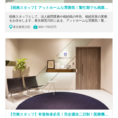
【税務スタッフ】アットホームな雰囲気！繁忙期でも残業少なめ！相続の案件にも携われる環境！昭和16年創業で歴史がある税理士法人
税務スタッフとして、法人顧問業務や相続税の申告、相続対策の業務
をお任せします。東京都荒川区にある、アットホームな雰囲気！繁忙
期でも残業少なめ！相続の案件にも携われる環境！昭和16年創業で歴
東京都荒川区
400〜750万円
史がある税理士法人の求人です。
【労務スタッフ】有資格者必見！完全週休二日制！医療機関の経営を総合的に支援する税理士法人