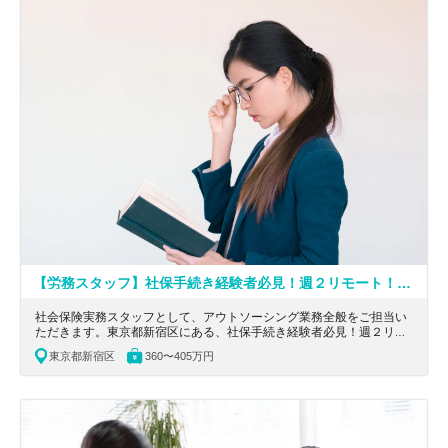
【労務スタッフ】社保手続き経験者必見！週２リモート！フレックス制！7時間勤務！世界第5位のグローバルネットワークに所属する社労士法人
社会保険実務スタッフとして、アウトソーシング業務全般をご担当い
ただきます。東京都新宿区にある、社保手続き経験者必見！週２リモ
ート！フレックス制！7時間勤務！世界第5位のグローバルネットワー
東京都新宿区
360〜405万円
クに所属する社労士法人の求人です。