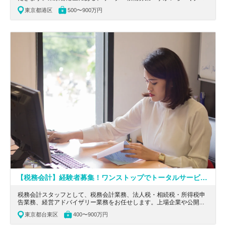
ープやLINEヤフー等での導入実績有！人事DXのさらなる促進を進め
東京都港区
500〜900万円
る、急成長中のスタートアップの求人です。
【税務会計】経験者募集！ワンストップでトータルサービスを提供する税理士法人
税務会計スタッフとして、税務会計業務、法人税・相続税・所得税申
告業務、経営アドバイザリー業務をお任せします。上場企業や公開予
定企業のお客様をお任せすることもあり、将来的に、事務所発展のた
東京都台東区
400〜900万円
めのアイデアス等をお願いしたいと思っています。