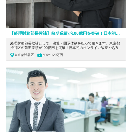
【経理財務部長候補】前期業績が100億円を突破！日本初のオンライン診療・処方薬宅配のワンストップ・プラットフォームサービスを展開！2021年に上場を果たしたヘルステックカンパニー
経理財務部長候補として、決算・開示体制を担って頂きます。東京都
渋谷区の前期業績が100億円を突破！日本初のオンライン診療・処方
薬宅配のワンストップ・プラットフォームサービスを展開！2021年に
東京都渋谷区
800〜120万円
上場を果たしたヘルステックカンパニーの求人です。