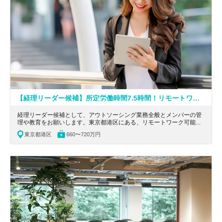
【経理リーダー候補】所定労働時間7.5時間！リモートワーク可能！ITインフラのサポートだけでなく、ソフトウェアパッケージの自社開発など幅広くサービスを提供する事業会社
経理リーダー候補として、アウトソーシング業務全般とメンバーの管
理や教育をお願いします。東京都港区にある、リモートワーク可能！
ITインフラのサポートだけでなく、ソフトウェアパッケージの自社開
東京都港区
660〜720万円
発など幅広くサービスを提供する事業会社の求人です。