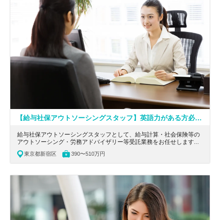
【給与社保アウトソーシングスタッフ】英語力がある方必見！海外クライアントとのやり取りあり！週2リモート！フレックスあり！世界5大会計事務所ネットワークに加盟する社労士法人
給与社保アウトソーシングスタッフとして、給与計算・社会保険等の
アウトソーシング・労務アドバイザリー等受託業務をお任せします。
東京都新宿区にある、英語力がある方必見！週2リモート！フレック
東京都新宿区
390〜510万円
スありの社労士法人の求人です。