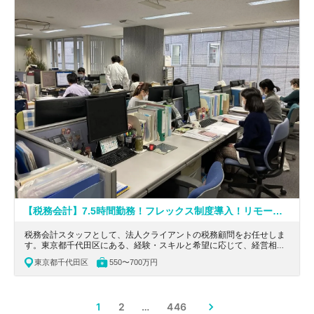
【税務会計】7.5時間勤務！フレックス制度導入！リモート・時短勤務可能！市ヶ谷駅から徒歩1分！学校にも通いやすく、大企業や特殊法人の担当も経験できる税理士法人
税務会計スタッフとして、法人クライアントの税務顧問をお任せしま
す。東京都千代田区にある、経験・スキルと希望に応じて、経営相談
対応や相続案件も経験を積め、柔軟な働き方を求める方におすすめの
東京都千代田区
550〜700万円
税理士法人の求人です。
1
2
…
446