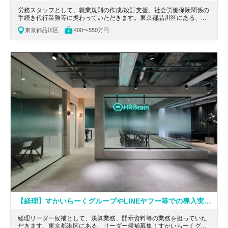
労務スタッフとして、就業規則の作成/改訂支援、社会労働保険関係の
手続き代行業務等に携わっていただきます。東京都品川区にある、有
資格者必見！フレックスタイム！完全週休二日制！医療機関の経営を
東京都品川区
400〜550万円
総合的に支援する税理士法人の求人です。
【経理】すかいらーくグループやLINEヤフー等での導入実績有！人事DXの促進を進める、資金調達額46億円を達成した急成長中の企業
経理リーダー候補として、決算業務、開示資料等の業務を担っていた
だきます。東京都港区にある、リーダー候補募集！すかいらーくグル