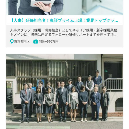
【人事】研修担当者！東証プライム上場！業界トップクラスのサービス導入実績を持つITサービス企業
人事スタッフ（採用・研修担当）としてキャリア採用・新卒採用業務
をメインに、将来は内定者フォローや研修サポートまでを担って頂き
ます。東京都港区にある業界トップクラスのサービス導入実績を誇る
東京都港区
450〜570万円
東証プライム上場のITサービス企業の求人です。