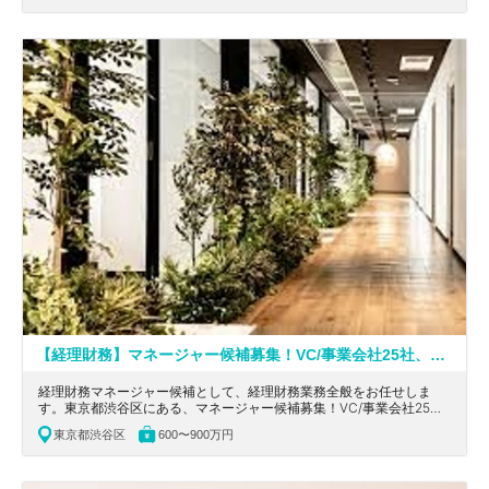
【経理財務】マネージャー候補募集！VC/事業会社25社、エンジェル投資家10名から累計40億円超を資金調達！日本最大規模のインフルエンサーマーケティング企業
経理財務マネージャー候補として、経理財務業務全般をお任せしま
す。東京都渋谷区にある、マネージャー候補募集！VC/事業会社25
社、エンジェル投資家10名から累計40億円超を資金調達！日本最大規
東京都渋谷区
600〜900万円
模のインフルエンサーマーケティング企業の求人です。