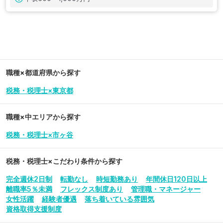
職種×都道府県から探す
税務・税理士×東京都
職種×中エリアから探す
税務・税理士×市ヶ谷
税務・税理士
×こだわり条件から探す
完全週休2日制
転勤なし
時短勤務あり
年間休日120日以上
離職率5％未満
フレックス制度あり
管理職・マネージャー
女性活躍
経験者優遇
落ち着いている雰囲気
資格取得支援制度