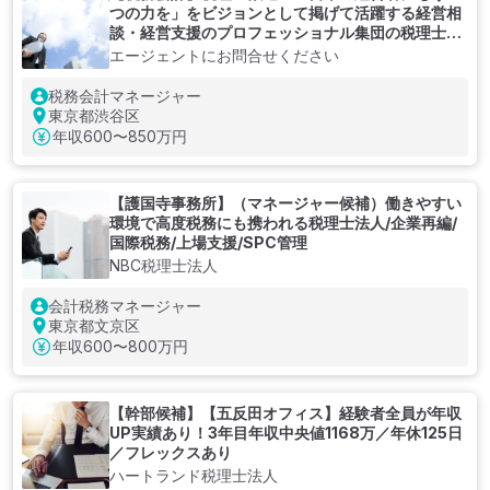
つの力を」をビジョンとして掲げて活躍する経営相
談・経営支援のプロフェッショナル集団の税理士法
人
エージェントにお問合せください
税務会計マネージャー
東京都渋谷区
年収
600〜850万円
【護国寺事務所】（マネージャー候補）働きやすい
環境で高度税務にも携われる税理士法人/企業再編/
国際税務/上場支援/SPC管理
NBC税理士法人
会計税務マネージャー
東京都文京区
年収
600〜800万円
【幹部候補】【五反田オフィス】経験者全員が年収
UP実績あり！3年目年収中央値1168万／年休125日
／フレックスあり
ハートランド税理士法人