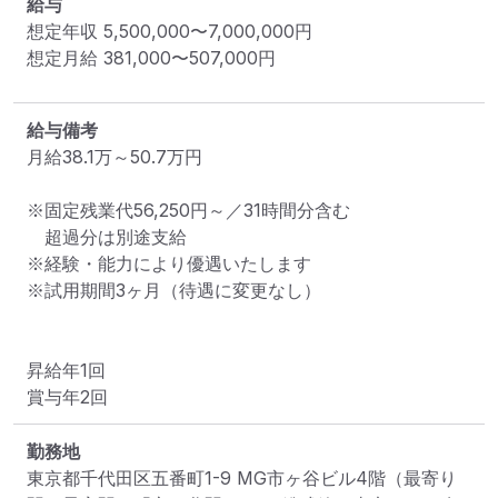
給与
想定年収
5,500,000
〜
7,000,000
円
想定月給
381,000
〜
507,000
円
給与備考
月給38.1万～50.7万円

※固定残業代56,250円～／31時間分含む

　超過分は別途支給

※経験・能力により優遇いたします

※試用期間3ヶ月（待遇に変更なし）

昇給年1回

賞与年2回
勤務地
東京都千代田区五番町1-9 MG市ヶ谷ビル4階
（最寄り