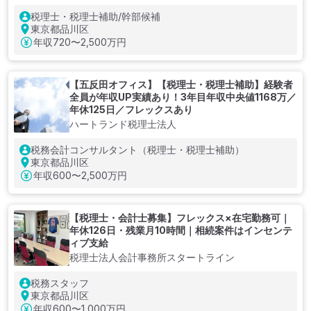
税理士・税理士補助/幹部候補
東京都品川区
年収
720〜2,500万円
【五反田オフィス】【税理士・税理士補助】経験者
全員が年収UP実績あり！3年目年収中央値1168万／
年休125日／フレックスあり
ハートランド税理士法人
税務会計コンサルタント（税理士・税理士補助）
東京都品川区
年収
600〜2,500万円
【税理士・会計士募集】フレックス×在宅勤務可｜
年休126日・残業月10時間｜相続案件はインセンテ
ィブ支給
税理士法人会計事務所スタートライン
税務スタッフ
東京都品川区
年収
600〜1,000万円