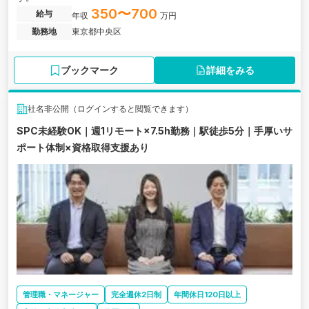
350〜700
給与
年収
万円
勤務地
東京都中央区
ブックマーク
詳細をみる
社名非公開（ログインすると閲覧できます）
SPC未経験OK｜週1リモート×7.5h勤務｜駅徒歩5分｜手厚いサ
ポート体制×資格取得支援あり
管理職・マネージャー
完全週休2日制
年間休日120日以上