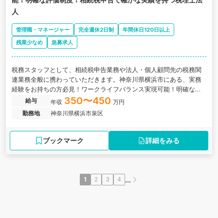
人
管理職・マネージャー
完全週休2日制
年間休日120日以上
残業少なめ
急募求人
税務スタッフとして、相続税申告業務や法人・個人顧問先の税務関
連業務全般に携わっていただきます。神奈川県横浜市にある、実務
経験をお持ちの方必見！ワークライフバランス実現可能！明確な評
価制度！相続税申告で確かな実績を持つ税理士法人の求人です。
350〜450
給与
年収
万円
勤務地
神奈川県横浜市泉区
ブックマーク
詳細をみる
...
1
2
3
4