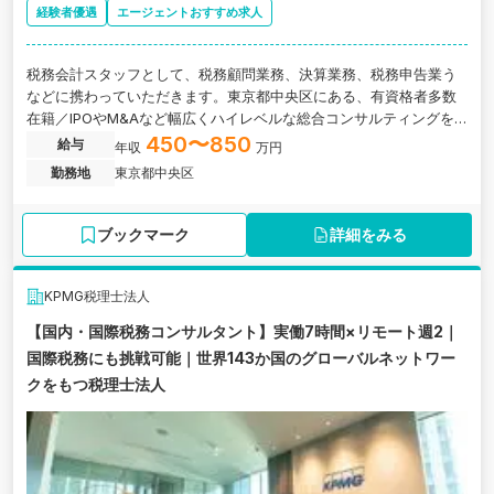
経験者優遇
エージェントおすすめ求人
税務会計スタッフとして、税務顧問業務、決算業務、税務申告業う
などに携わっていただきます。東京都中央区にある、有資格者多数
在籍／IPOやM&Aなど幅広くハイレベルな総合コンサルティングを
手掛け税理士法人の求人です。
450〜850
給与
年収
万円
勤務地
東京都中央区
ブックマーク
詳細をみる
KPMG税理士法人
【国内・国際税務コンサルタント】実働7時間×リモート週2｜
国際税務にも挑戦可能｜世界143か国のグローバルネットワー
クをもつ税理士法人