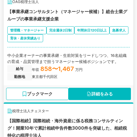
境： 最新ITツール導入済み。生産性を高め、プロとしての価値を最
OAG税理士法人
大化できる職場です。 あなたの専門性を、湘南で一段上のステージ
【事業承継コンサルタント（マネージャー候補）】総合士業グ
へ引き上げませんか？
ループの事業承継支援企業
管理職・マネージャー
完全週休2日制
年間休日120日以上
急募求人
育休・産休実績あり
中小企業オーナーの事業承継・生前対策をリードしつつ、16名組織
の育成・品質管理まで担うマネージャー候補ポジションです。
858〜1,467
給与
年収
万円
勤務地
東京都千代田区
ブックマーク
詳細をみる
税理士法人チェスター
【国際相続】国際相続・海外資産に係る税務コンサルティン
グ！開業10年で累計相続申告件数3000件を突破した、相続税
特化の税理士法人