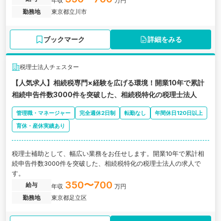
年収
万円
勤務地
東京都立川市
ブックマーク
詳細をみる
税理士法人チェスター
【人気求人】相続税専門×経験を広げる環境！開業10年で累計
相続申告件数3000件を突破した、相続税特化の税理士法人
管理職・マネージャー
完全週休2日制
転勤なし
年間休日120日以上
育休・産休実績あり
税理士補助として、幅広い業務をお任せします。開業10年で累計相
続申告件数3000件を突破した、相続税特化の税理士法人の求人で
す。
350〜700
給与
年収
万円
勤務地
東京都足立区