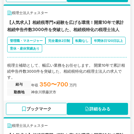
税理士法人チェスター
【人気求人】相続税専門×経験を広げる環境！開業10年で累計
相続申告件数3000件を突破した、相続税特化の税理士法人
管理職・マネージャー
完全週休2日制
転勤なし
年間休日120日以上
育休・産休実績あり
税理士補助として、幅広い業務をお任せします。 開業10年で累計相
続申告件数3000件を突破した、相続税特化の税理士法人の求人で
す。
350〜700
給与
年収
万円
勤務地
神奈川県藤沢市
ブックマーク
詳細をみる
税理士法人チェスター