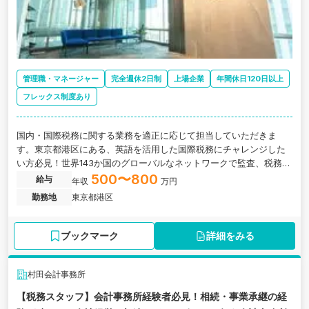
管理職・マネージャー
完全週休2日制
上場企業
年間休日120日以上
フレックス制度あり
国内・国際税務に関する業務を適正に応じて担当していただきま
す。東京都港区にある、英語を活用した国際税務にチャレンジした
い方必見！世界143か国のグローバルなネットワークで監査、税務、
アドバイザリーサービスを提供する税理士法人の求人です。
500〜800
給与
年収
万円
勤務地
東京都港区
ブックマーク
詳細をみる
村田会計事務所
【税務スタッフ】会計事務所経験者必見！相続・事業承継の経