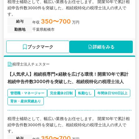
税理士補助として、幅広い業務をお任せします。 開業10年で累計相
続申告件数3000件を突破した、相続税特化の税理士法人の求人で
す。
350〜700
給与
年収
万円
勤務地
千葉県船橋市
ブックマーク
詳細をみる
税理士法人チェスター
【人気求人】相続税専門×経験を広げる環境！開業10年で累計
相続申告件数3000件を突破した、相続税特化の税理士法人
管理職・マネージャー
完全週休2日制
転勤なし
年間休日120日以上
育休・産休実績あり
税理士補助として、幅広い業務をお任せします。 開業10年で累計相
続申告件数3000件を突破した、相続税特化の税理士法人の求人で
す。
350〜700
給与