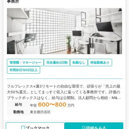
事務所
管理職・マネージャー
完全週休2日制
転勤なし
時短勤務あり
年間休日120日以上
フルフレックス×週3リモートの自由な環境で、頑張りが「売上の最
大50%還元」としてまっすぐ収入に返ってくる事務所です。評価の
ブラックボックスはなく、給与は公開制。法人顧問から相続・M&A
まで、自分の裁量で一連の業務を自己完結できる方をお迎えしま
600〜800
給与
年収
万円
す。
勤務地
東京都渋谷区
ブックマーク
詳細をみる