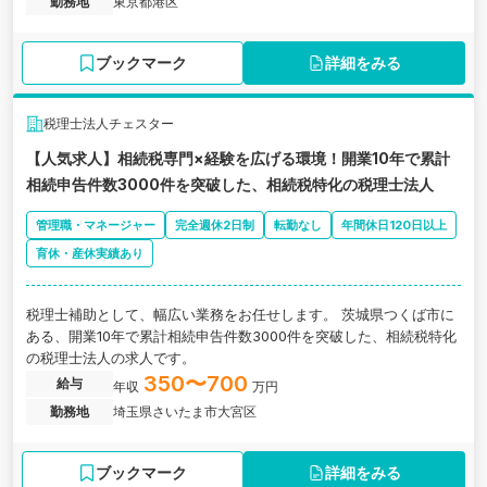
勤務地
東京都港区
ブックマーク
詳細をみる
税理士法人チェスター
【人気求人】相続税専門×経験を広げる環境！開業10年で累計
相続申告件数3000件を突破した、相続税特化の税理士法人
管理職・マネージャー
完全週休2日制
転勤なし
年間休日120日以上
育休・産休実績あり
税理士補助として、幅広い業務をお任せします。 茨城県つくば市に
ある、開業10年で累計相続申告件数3000件を突破した、相続税特化
の税理士法人の求人です。
350〜700
給与
年収
万円
勤務地
埼玉県さいたま市大宮区
ブックマーク
詳細をみる