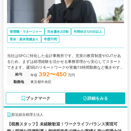
管理職・マネージャー
完全週休2日制
年間休日120日以上
育休・産休実績あり
学歴不問
当社はSPCに特化した会計事務所です。充実の教育制度やOJTがあ
るため、まずは経理経験を活かせる事務管理から安心してスタート
できます。週1回のリモートワークや実働7.5時間勤務など働きやすさ
も抜群。将来的には税理士補助へのステップアップも可能です
392〜450
給与
年収
万円
勤務地
東京都中央区
ブックマーク
詳細をみる
影近総合税理士法人
【税務スタッフ】未経験歓迎！ワークライフバランス実現可
能！明確な評価制度！相続税申告で確かな実績を持つ税理士法