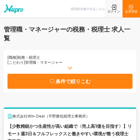
条件で絞りこむ
採用担当者の方はこちら
ログイン
会員登録
管理職・マネージャーの税務・税理士 求人一
覧
[職種]
税務・税理士
[こだわり]
管理職・マネージャー
条件で絞りこむ
株式会社Win-Deal（平野勝也税理士事務所）
【少数精鋭かつ生産性が高い組織で〈売上高1億を目指す〉】リ
モート週3日＆フルフレックスと働きやすい環境が整う税理士