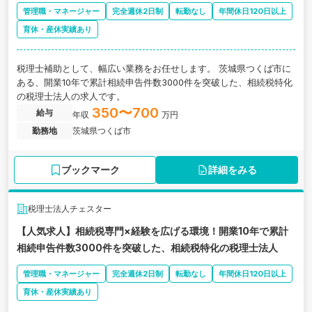
管理職・マネージャー
完全週休2日制
転勤なし
年間休日120日以上
育休・産休実績あり
税理士補助として、幅広い業務をお任せします。 茨城県つくば市に
ある、開業10年で累計相続申告件数3000件を突破した、相続税特化
の税理士法人の求人です。
350〜700
給与
年収
万円
勤務地
茨城県つくば市
ブックマーク
詳細をみる
税理士法人チェスター
【人気求人】相続税専門×経験を広げる環境！開業10年で累計
相続申告件数3000件を突破した、相続税特化の税理士法人
管理職・マネージャー
完全週休2日制
転勤なし
年間休日120日以上
育休・産休実績あり