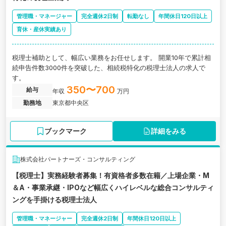
管理職・マネージャー
完全週休2日制
転勤なし
年間休日120日以上
育休・産休実績あり
税理士補助として、幅広い業務をお任せします。 開業10年で累計相
続申告件数3000件を突破した、相続税特化の税理士法人の求人で
す。
350〜700
給与
年収
万円
勤務地
東京都中央区
ブックマーク
詳細をみる
株式会社パートナーズ・コンサルティング
【税理士】実務経験者募集！有資格者多数在籍／上場企業・M
＆A・事業承継・IPOなど幅広くハイレベルな総合コンサルティ
ングを手掛ける税理士法人
管理職・マネージャー
完全週休2日制
年間休日120日以上