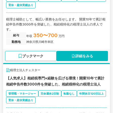
育休・産休実績あり
税理士補助として、幅広い業務をお任せします。 開業10年で累計相
続申告件数3000件を突破した、相続税特化の税理士法人の求人で
す。
350〜700
給与
年収
万円
勤務地
神奈川県川崎市幸区
ブックマーク
詳細をみる
税理士法人チェスター
【人気求人】相続税専門×経験を広げる環境！開業10年で累計
相続申告件数3000件を突破した、相続税特化の税理士法人
管理職・マネージャー
完全週休2日制
転勤なし
年間休日120日以上
育休・産休実績あり