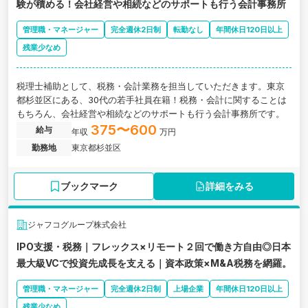
験が積める！会社経営や相続などのサポートも行う会計事務所
管理職・マネージャー
完全週休2日制
転勤なし
年間休日120日以上
残業少なめ
税理士補助として、税務・会計業務を担当していただきます。東京
都杉並区にある、30代の若手社員在籍！税務・会計に関することは
もちろん、会社経営や相続などのサポートも行う会計事務所です。
375〜600
給与
年収
万円
勤務地
東京都杉並区
ブックマーク
詳細をみる
ジャフコグループ株式会社
IPO支援・税務｜フレックス×リモート２回で働き方自由◎日本
最大級VCで投資先成長を支える｜資本政策×M&A税務を網羅。
管理職・マネージャー
完全週休2日制
上場企業
年間休日120日以上
残業少なめ