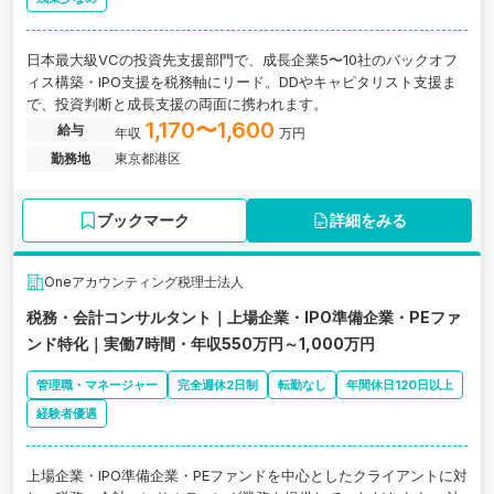
日本最大級VCの投資先支援部門で、成長企業5〜10社のバックオフ
ィス構築・IPO支援を税務軸にリード。DDやキャピタリスト支援ま
で、投資判断と成長支援の両面に携われます。
1,170〜1,600
給与
年収
万円
勤務地
東京都港区
ブックマーク
詳細をみる
Oneアカウンティング税理士法人
税務・会計コンサルタント｜上場企業・IPO準備企業・PEファ
ンド特化｜実働7時間・年収550万円～1,000万円
管理職・マネージャー
完全週休2日制
転勤なし
年間休日120日以上
経験者優遇
上場企業・IPO準備企業・PEファンドを中心としたクライアントに対