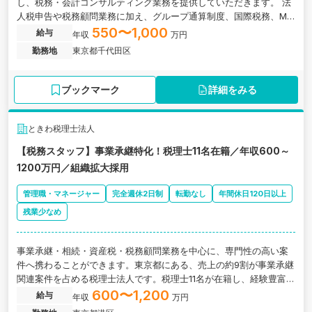
し、税務・会計コンサルティング業務を提供していただきます。 法
人税申告や税務顧問業務に加え、グループ通算制度、国際税務、M&
A、組織再編、IPO支援など高度な専門領域に携わることが可能で
550〜1,000
給与
年収
万円
す。 公認会計士・税理士の混成チームのもと、税務だけでなく会
勤務地
東京都千代田区
計・ファイナンス領域まで幅広い経験を積みながら、専門性を高め
られる環境です。
ブックマーク
詳細をみる
ときわ税理士法人
【税務スタッフ】事業承継特化！税理士11名在籍／年収600～
1200万円／組織拡大採用
管理職・マネージャー
完全週休2日制
転勤なし
年間休日120日以上
残業少なめ
事業承継・相続・資産税・税務顧問業務を中心に、専門性の高い案
件へ携わることができます。東京都にある、売上の約9割が事業承継
関連案件を占める税理士法人です。税理士11名が在籍し、経験豊富な
メンバーと共に成長できる環境があります。組織拡大に伴う増員採
600〜1,200
給与
年収
万円
用であり、将来的に事務所の中核を担う人材を募集しています。