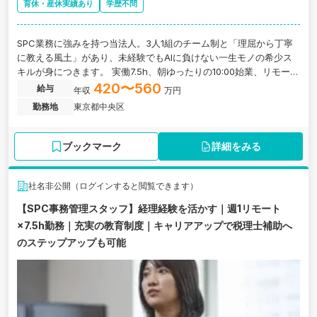
育休・産休実績あり
学歴不問
SPC業務に強みを持つ当法人。3人1組のチーム制と「理屈から丁寧
に教える風土」があり、未経験でもAIに負けない一生モノの希少ス
キルが身につきます。 実働7.5h、朝ゆったりの10:00始業、リモート
相談可など抜群の働きやすさに加え、税理士会費の全額負担や自習
420〜560
給与
年収
万円
室完備など資格取得へのサポート体制も万全。先輩たちが「とにか
勤務地
東京都中央区
くストレスフリー」と口を揃える誠実な職場で、無理なく並行しな
がら長く活躍できる環境です。
ブックマーク
詳細をみる
社名非公開（ログインすると閲覧できます）
【SPC事務管理スタッフ】経理経験を活かす｜週1リモート
×7.5h勤務｜充実の教育制度｜キャリアアップで税理士補助へ
のステップアップも可能