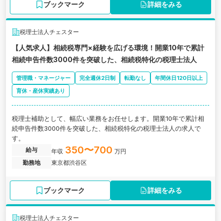
ブックマーク
詳細をみる
税理士法人チェスター
【人気求人】相続税専門×経験を広げる環境！開業10年で累計
相続申告件数3000件を突破した、相続税特化の税理士法人
管理職・マネージャー
完全週休2日制
転勤なし
年間休日120日以上
育休・産休実績あり
税理士補助として、幅広い業務をお任せします。開業10年で累計相
続申告件数3000件を突破した、相続税特化の税理士法人の求人で
す。
350〜700
給与
年収
万円
勤務地
東京都渋谷区
ブックマーク
詳細をみる
税理士法人チェスター