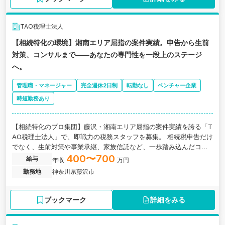
TAO税理士法人
【相続特化の環境】湘南エリア屈指の案件実績。申告から生前
対策、コンサルまで——あなたの専門性を一段上のステージ
へ。
管理職・マネージャー
完全週休2日制
転勤なし
ベンチャー企業
時短勤務あり
【相続特化のプロ集団】藤沢・湘南エリア屈指の案件実績を誇る「T
AO税理士法人」で、即戦力の税務スタッフを募集。 相続税申告だけ
でなく、生前対策や事業承継、家族信託など、一歩踏み込んだコン
サルティング業務に携わりたい経験者の方へ。地域密着ながら、高
400〜700
給与
年収
万円
度で多様な案件が集まる環境が整っています。 【仕事内容】 相続税
勤務地
神奈川県藤沢市
申告書の作成完結、資産家向け節税提案、地主様へのコンサルティ
ング等。裁量を持って案件を担当していただきます。 【ここがポイ
ント！】 ・圧倒的な案件数： センター運営により、複雑な土地評価
ブックマーク
詳細をみる
や広大地案件など、希少な事例も経験可能。 ・キャリアパス： リー
ダー候補として、組織運営や後輩育成にも関われるやりがい。 ・環