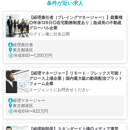
条件が近い求人
【経理責任者（プレイングマネージャー）】裁量権
◎年休126日◎在宅勤務制度あり｜急成長の不動産
グローバル企業
ログイン後に社名公開
経理責任者
東京都港区
年収
800〜1,200万円
【経理マネージャー】リモート・フレックス可能！
グロース上場企業｜国内最大級の動画配信プラット
フォーム企業
エージェントにお問合せください
経理マネージャー
東京都港区
年収
614〜822万円
【経理副部長】スタンダード上場◎メディア運営、