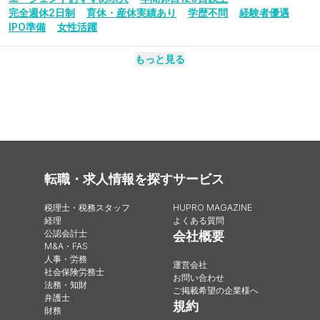
完全週休2日制
育休・産休実績あり
学歴不問
経験者優遇
IPO準備
女性活躍
もっと見る
転職・求人情報を探す
サービス
税理士・税務スタッフ
HUPRO MAGAZINE
経理
よくある質問
公認会計士
会社概要
M&A・FAS
人事・労務
運営会社
社会保険労務士
お問い合わせ
法務・知財
ご掲載希望の企業様へ
弁護士
規約
財務