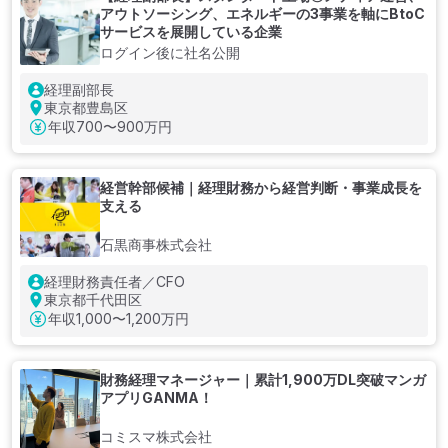
アウトソーシング、エネルギーの3事業を軸にBtoC
サービスを展開している企業
ログイン後に社名公開
経理副部長
東京都豊島区
年収
700〜900万円
経営幹部候補｜経理財務から経営判断・事業成長を
支える
石黒商事株式会社
経理財務責任者／CFO
東京都千代田区
年収
1,000〜1,200万円
財務経理マネージャー｜累計1,900万DL突破マンガ
アプリGANMA！
コミスマ株式会社