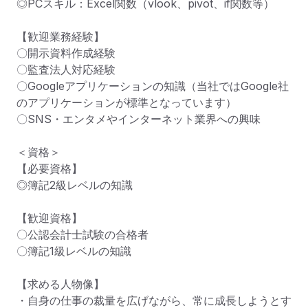
◎PCスキル：Excel関数（vlook、pivot、if関数等）

【歓迎業務経験】

〇開示資料作成経験

〇監査法人対応経験

〇Googleアプリケーションの知識（当社ではGoogle社
のアプリケーションが標準となっています）

〇SNS・エンタメやインターネット業界への興味

＜資格＞

【必要資格】

◎簿記2級レベルの知識

【歓迎資格】

〇公認会計士試験の合格者

〇簿記1級レベルの知識

【求める人物像】

・自身の仕事の裁量を広げながら、常に成長しようとす