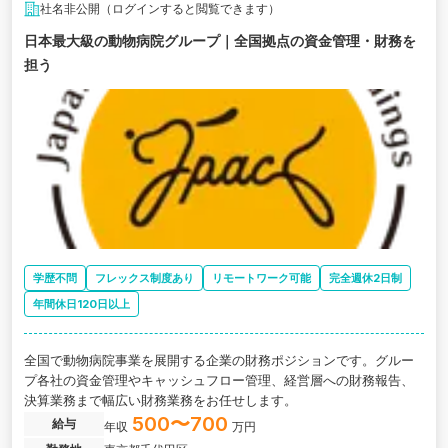
社名非公開（ログインすると閲覧できます）
日本最大級の動物病院グループ｜全国拠点の資金管理・財務を
担う
学歴不問
フレックス制度あり
リモートワーク可能
完全週休2日制
年間休日120日以上
全国で動物病院事業を展開する企業の財務ポジションです。グルー
プ各社の資金管理やキャッシュフロー管理、経営層への財務報告、
決算業務まで幅広い財務業務をお任せします。
500〜700
給与
年収
万円