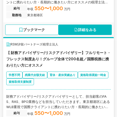
ントに携わりたい方・長期的に働きたい方にオススメの税理士法人
の求人です。
550〜1,000
給与
年収
万円
勤務地
東京都港区
ブックマーク
詳細をみる
RSM汐留パートナーズ税理士法人
【 財務アドバイザリー/リスクアドバイザリー】フルリモート・
フレックス制度あり！グループ全体で200名超／国際税務に携
わりたい方にオススメ
学歴不問
残業代全額支給
育休・産休実績あり
資格取得奨励一時金
資格取得支援制度
財務アドバイザリー/リスクアドバイザリーとして、担当顧客のFA
S、RAS、BPO業務などを担当していただきます。東京都港区にある
WLB重視で国際クライアントに携わりたい方・長期的に働きたい方
にオススメの税理士法人の求人です。
550〜1,000
給与
年収
万円