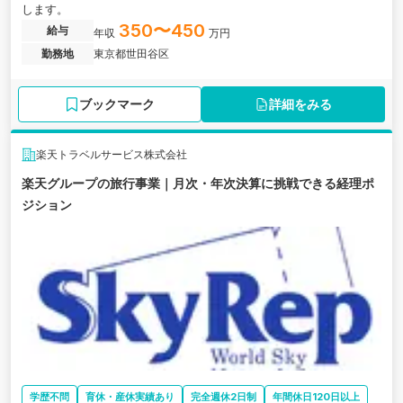
します。
350〜450
給与
年収
万円
勤務地
東京都世田谷区
ブックマーク
詳細をみる
楽天トラベルサービス株式会社
楽天グループの旅行事業｜月次・年次決算に挑戦できる経理ポ
ジション
学歴不問
育休・産休実績あり
完全週休2日制
年間休日120日以上