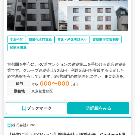
学歴不問
残業代全額支給
育休・産休実績あり
資格取得支援制度
経験者優遇
首都圏を中心に、RC造マンションの建築施工を手掛ける総合建築企
業です。グループ連結売上90億円・利益5億円を突破する安定した
経営基盤を有しています。経理部門の体制強化に伴い、IPO準備を支
える中核メンバーとして、年次決算を中心にお任せします。
600〜800
給与
年収
万円
勤務地
東京都豊島区
ブックマーク
詳細をみる
株式会社kubell
【経営に近いポジション】管理会計・経営企画｜Chatwork運