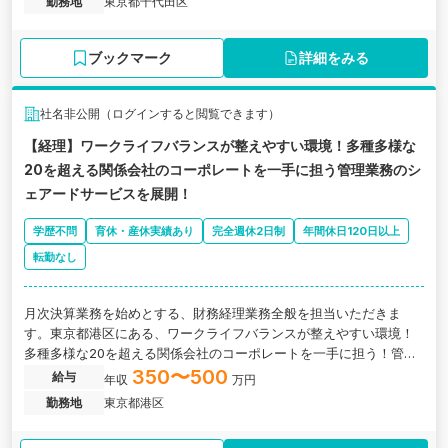
勤務地
東京都千代田区
ブックマーク
詳細をみる
社名非公開（ログインすると閲覧できます）
【経理】ワークライフバランスが整えやすい環境！多種多様な
20を超える関係会社のコーポレートを一手に担う管理業務のシ
ェアードサービスを展開！
学歴不問
育休・産休実績あり
完全週休2日制
年間休日120日以上
転勤なし
月次決算業務を始めとする、財務経理業務全般を担当いただきま
す。東京都港区にある、ワークライフバランスが整えやすい環境！
多種多様な20を超える関係会社のコーポレートを一手に担う！管理
部門業務のシェアードサービスを展開する企業の求人です。
350〜500
給与
年収
万円
勤務地
東京都港区