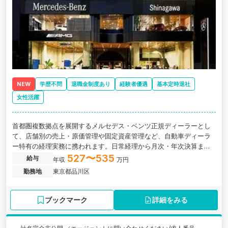
NEW
学歴不問
退職金制度あり
経験者優遇
基本定時退社
女性活躍
首都圏複数拠点を展開するメルセデス・ベンツ正規ディーラーとし
て、店舗別の売上・原価管理や固定資産管理など、自動車ディーラ
ー特有の経理実務に携われます。日常経理から月次・年次決算まで
一貫して担当し、将来的には経理組織の中核として業務改善やマネ
527〜535
給与
年収
万円
ジメントにも挑戦できる環境です。
勤務地
東京都品川区
ブックマーク
詳細をみる