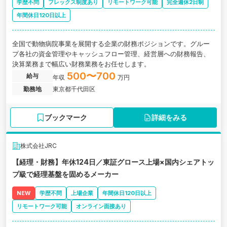
学歴不問
フレックス制度あり
リモートワーク可能
完全週休2日制
年間休日120日以上
全国で動物病院事業を展開する企業の財務ポジションです。グルー
プ各社の資金管理やキャッシュフロー管理、経営層への財務報告、
決算業務まで幅広い財務業務をお任せします。
500〜700
給与
年収
万円
勤務地
東京都千代田区
ブックマーク
詳細をみる
株式会社JRC
【経理・財務】年休124日／東証グロース上場×国内シェアトッ
プ級で経理基盤を固めるメーカー
NEW
学歴不問
上場企業
年間休日120日以上
リモートワーク可能
オンライン面接あり