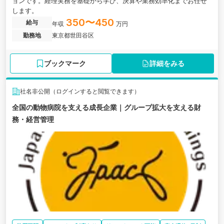
ョンです。経理実務を基礎から学び、決算や業務効率化までお任せ
します。
350〜450
給与
年収
万円
勤務地
東京都世田谷区
ブックマーク
詳細をみる
社名非公開（ログインすると閲覧できます）
全国の動物病院を支える成長企業｜グループ拡大を支える財
務・経営管理