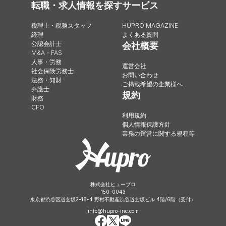
転職・求人情報を探す
サービス
税理士・税務スタッフ
HUPRO MAGAZINE
経理
よくある質問
公認会計士
会社概要
M&A・FAS
人事・労務
運営会社
社会保険労務士
お問い合わせ
法務・知財
ご掲載希望の企業様へ
弁護士
規約
財務
CFO
利用規約
個人情報保護方針
業務の運営に関する規程等
株式会社ヒュープロ
150-0043
東京都渋谷区道玄坂2-16-4 野村不動産渋谷道玄坂ビル 4階/6階（受付）
info@hupro-inc.com