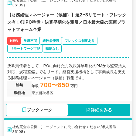
社名完全非公開 （エージェントに問い合わせください/求人番号
36109）
【財務経理マネージャー（候補）】週2~3リモート・フレック
ス有！◎IPO準備・決算早期化を牽引／日本最大級の医療プラ
ットフォーム企業
NEW
学歴不問
経験者優遇
フレックス制度あり
リモートワーク可能
転勤なし
決算責任者として、IPOに向けた月次決算早期化のPMから監査法人
対応、規程整備までをリード。経営支援機構として事業成長を支え
る財務経理マネージャー（候補）募集です。
700〜850
給与
年収
万円
勤務地
東京都渋谷区
ブックマーク
詳細をみる
社名完全非公開 （エージェントに問い合わせください/求人番号
36108）