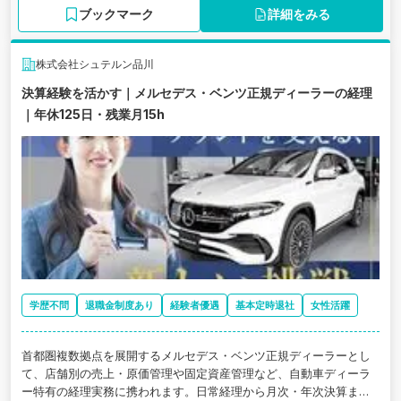
ブックマーク
詳細をみる
株式会社シュテルン品川
決算経験を活かす｜メルセデス・ベンツ正規ディーラーの経理
｜年休125日・残業月15h
学歴不問
退職金制度あり
経験者優遇
基本定時退社
女性活躍
首都圏複数拠点を展開するメルセデス・ベンツ正規ディーラーとし
て、店舗別の売上・原価管理や固定資産管理など、自動車ディーラ
ー特有の経理実務に携われます。日常経理から月次・年次決算まで