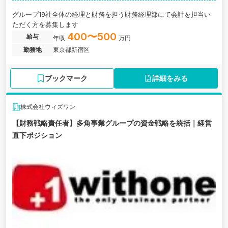
グループ19社全体の経理と財務を担う財務経理部にて会計を担当い
ただく方を募集します
400〜500
給与
年収
万円
勤務地
東京都新宿区
ブックマーク
詳細をみる
株式会社ウィズワン
【財務戦略責任者】多角事業グループの資金戦略を統括｜経営
直下ポジション