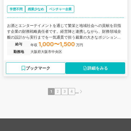
学歴不問
残業少なめ
ベンチャー企業
お酒とエンターテイメントを通じて繁栄と地域社会への貢献を目指
す企業の財務戦略責任者です。経営陣と連携しながら、財務領域全
般の設計から実行までを一気通貫で担う裁量の大きなポジションで
す。
1,000〜1,500
給与
年収
万円
勤務地
大阪府大阪市中央区
ブックマーク
詳細をみる
...
1
2
3
4