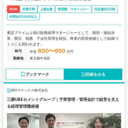
NEW
学歴不問
上場企業
管理職・マネージャー
完全週休2日制
年間休日120日以上
東証プライム上場の財務経理マネージャーとして、個別・連結決
算、開示、税務、子会社管理を統括。将来の部長候補として組織づ
くりにも関われます。
800〜950
給与
年収
万円
勤務地
東京都中央区
ブックマーク
詳細をみる
MUマテックス株式会社
三菱UBEセメントグループ｜予実管理・管理会計で経営を支え
る経理管理職候補