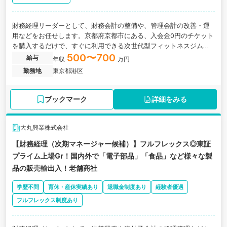
財務経理リーダーとして、財務会計の整備や、管理会計の改善・運
用などをお任せします。京都府京都市にある、入会金0円のチケット
を購入するだけで、すぐに利用できる次世代型フィットネスジム「Li
feFit」を展開するIPO準備中の企業の求人です。
500〜700
給与
年収
万円
勤務地
東京都港区
ブックマーク
詳細をみる
大丸興業株式会社
【財務経理（次期マネージャー候補）】フルフレックス◎東証
プライム上場Gr！国内外で「電子部品」「食品」など様々な製
品の販売輸出入！老舗商社
学歴不問
育休・産休実績あり
退職金制度あり
経験者優遇
フルフレックス制度あり