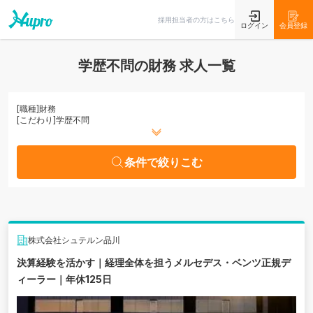
条件で絞りこむ
採用担当者の方はこちら
ログイン
会員登録
学歴不問の財務 求人一覧
[職種]
財務
[こだわり]
学歴不問
条件で絞りこむ
株式会社シュテルン品川
決算経験を活かす｜経理全体を担うメルセデス・ベンツ正規デ
ィーラー｜年休125日