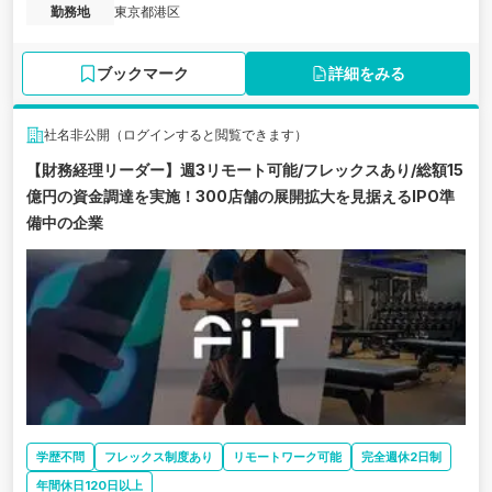
勤務地
東京都港区
ブックマーク
詳細をみる
社名非公開（ログインすると閲覧できます）
【財務経理リーダー】週3リモート可能/フレックスあり/総額15
億円の資金調達を実施！300店舗の展開拡大を見据えるIPO準
備中の企業
学歴不問
フレックス制度あり
リモートワーク可能
完全週休2日制
年間休日120日以上