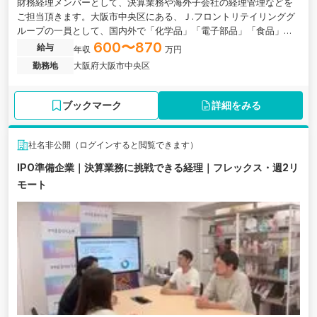
財務経理メンバーとして、決算業務や海外子会社の経理管理などを
ご担当頂きます。大阪市中央区にある、Ｊ.フロントリテイリンググ
ループの一員として、国内外で「化学品」「電子部品」「食品」な
ど様々な製品の販売・輸出入を展開する老舗商社の求人です。
600〜870
給与
年収
万円
勤務地
大阪府大阪市中央区
ブックマーク
詳細をみる
社名非公開（ログインすると閲覧できます）
IPO準備企業｜決算業務に挑戦できる経理｜フレックス・週2リ
モート