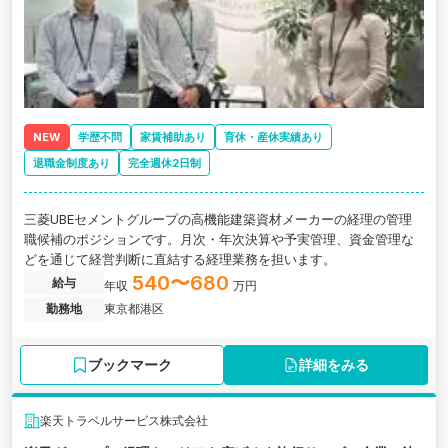
NEW
学歴不問
家賃補助あり
育休・産休実績あり
退職金制度あり
完全週休2日制
三菱UBEセメントグループの高機能建築資材メーカーの経理の管理
職候補のポジションです。月次・年次決算や予実管理、資金管理な
どを通じて経営判断に直結する経理業務を担います。
540〜680
給与
年収
万円
勤務地
東京都港区
ブックマーク
詳細をみる
楽天トラベルサービス株式会社