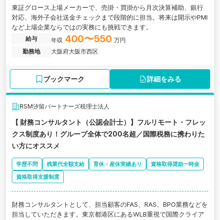
東証グロース上場メーカーで、売掛・買掛から月次決算補助、銀行
対応、海外子会社送金チェックまで段階的に担当。将来は開示やPMI
など上場企業ならではの実務にも挑戦できます。
400〜550
給与
年収
万円
勤務地
大阪府大阪市西区
ブックマーク
詳細をみる
RSM汐留パートナーズ税理士法人
【 財務コンサルタント（公認会計士）】フルリモート・フレッ
クス制度あり！グループ全体で200名超／国際税務に携わりた
い方にオススメ
学歴不問
残業代全額支給
育休・産休実績あり
資格取得奨励一時金
資格取得支援制度
財務コンサルタントとして、担当顧客のFAS、RAS、BPO業務などを
担当していただきます。東京都港区にあるWLB重視で国際クライア