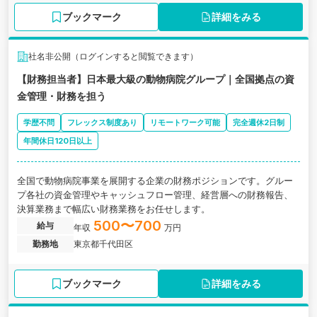
ブックマーク
詳細をみる
社名非公開（ログインすると閲覧できます）
【財務担当者】日本最大級の動物病院グループ｜全国拠点の資
金管理・財務を担う
学歴不問
フレックス制度あり
リモートワーク可能
完全週休2日制
年間休日120日以上
全国で動物病院事業を展開する企業の財務ポジションです。グルー
プ各社の資金管理やキャッシュフロー管理、経営層への財務報告、
決算業務まで幅広い財務業務をお任せします。
500〜700
給与
年収
万円
勤務地
東京都千代田区
ブックマーク
詳細をみる