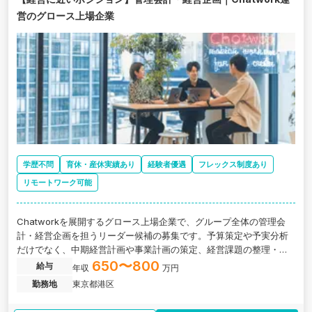
営のグロース上場企業
学歴不問
育休・産休実績あり
経験者優遇
フレックス制度あり
リモートワーク可能
Chatworkを展開するグロース上場企業で、グループ全体の管理会
計・経営企画を担うリーダー候補の募集です。予算策定や予実分析
だけでなく、中期経営計画や事業計画の策定、経営課題の整理・改
善まで、経営陣と近い距離で事業運営に携わることができます。
650〜800
給与
年収
万円
勤務地
東京都港区