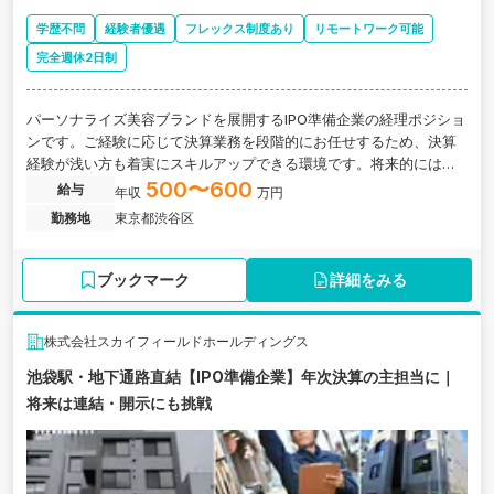
学歴不問
経験者優遇
フレックス制度あり
リモートワーク可能
完全週休2日制
パーソナライズ美容ブランドを展開するIPO準備企業の経理ポジショ
ンです。ご経験に応じて決算業務を段階的にお任せするため、決算
経験が浅い方も着実にスキルアップできる環境です。将来的には予
実管理や経営管理領域にも携わり、経理としてキャリアの幅を広げ
500〜600
給与
年収
万円
られます。
勤務地
東京都渋谷区
ブックマーク
詳細をみる
株式会社スカイフィールドホールディングス
池袋駅・地下通路直結【IPO準備企業】年次決算の主担当に｜
将来は連結・開示にも挑戦