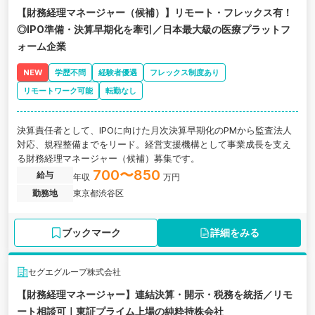
【財務経理マネージャー（候補）】リモート・フレックス有！
◎IPO準備・決算早期化を牽引／日本最大級の医療プラットフ
ォーム企業
NEW
学歴不問
経験者優遇
フレックス制度あり
リモートワーク可能
転勤なし
決算責任者として、IPOに向けた月次決算早期化のPMから監査法人
対応、規程整備までをリード。経営支援機構として事業成長を支え
る財務経理マネージャー（候補）募集です。
700〜850
給与
年収
万円
勤務地
東京都渋谷区
ブックマーク
詳細をみる
セグエグループ株式会社
【財務経理マネージャー】連結決算・開示・税務を統括／リモ
ート相談可｜東証プライム上場の純粋持株会社