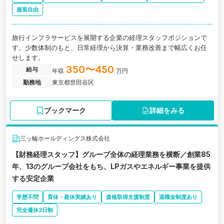
服装自由
旅行インフラサービスを展開する企業の経理スタッフポジションで
す。少数体制のもと、日常経理から決算・業務改善まで幅広くお任
せします。
350〜450
給与
年収
万円
勤務地
東京都世田谷区
ブックマーク
詳細をみる
三ッ輪ホールディングス株式会社
【財務経理スタッフ】グループ全体の経理業務を横断／創業85
年、13のグループ会社をもち、LPガスやエネルギー事業を提供
する安定企業
学歴不問
育休・産休実績あり
資格取得支援制度
退職金制度あり
完全週休2日制