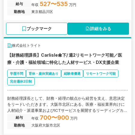
一貫して担当し、将来的には経理組織の中核として業務改善やマネ
527〜535
給与
年収
万円
ジメントにも挑戦できる環境です。
勤務地
東京都品川区
ブックマーク
詳細をみる
株式会社トライト
【財務経理課長】Carlisle傘下/ 週2リモートワーク可能／医
療・介護・福祉領域に特化した人材サービス・DX支援企業
学歴不問
育休・産休実績あり
経験者優遇
リモートワーク可能
完全週休2日制
財務経理課長として、財務・経理の観点から経営を支え、意思決定
をリードいただきます。大阪市北区にある、医療・福祉業界向けに
人材紹介・派遣事業およびICTサービスを展開するリーディングカン
パニーの求人です。
700〜900
給与
年収
万円
勤務地
大阪府大阪市北区