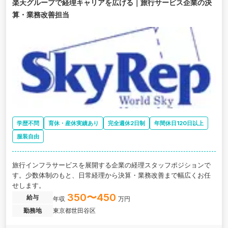
楽天グループで経理キャリアを広げる｜旅行サービス企業の決
算・業務改善担当
学歴不問
育休・産休実績あり
完全週休2日制
年間休日120日以上
服装自由
旅行インフラサービスを展開する企業の経理スタッフポジションで
す。少数体制のもと、日常経理から決算・業務改善まで幅広くお任
せします。
350〜450
給与
年収
万円
勤務地
東京都世田谷区