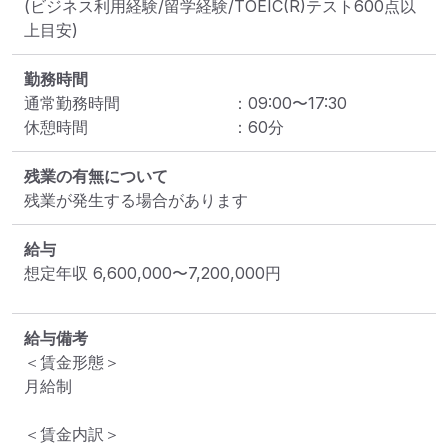
(ビジネス利用経験/留学経験/TOEIC(R)テスト600点以
上目安)
勤務時間
通常勤務時間
：
09:00
〜
17:30
休憩時間
：
60
分
残業の有無について
残業が発生する場合があります
給与
想定年収
6,600,000
〜
7,200,000
円
給与備考
＜賃金形態＞

月給制

＜賃金内訳＞
