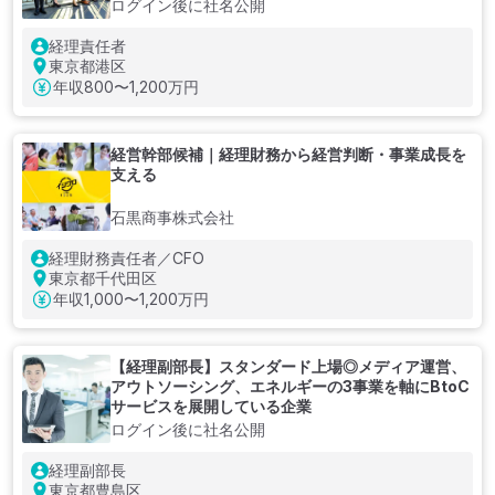
ログイン後に社名公開
経理責任者
東京都港区
年収
800〜1,200万円
経営幹部候補｜経理財務から経営判断・事業成長を
支える
石黒商事株式会社
経理財務責任者／CFO
東京都千代田区
年収
1,000〜1,200万円
【経理副部長】スタンダード上場◎メディア運営、
アウトソーシング、エネルギーの3事業を軸にBtoC
サービスを展開している企業
ログイン後に社名公開
経理副部長
東京都豊島区