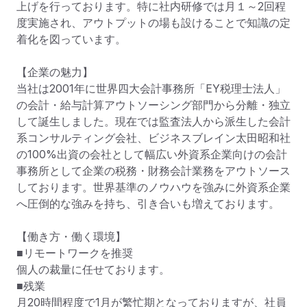
上げを行っております。特に社内研修では月１～2回程
度実施され、アウトプットの場も設けることで知識の定
着化を図っています。

【企業の魅力】

当社は2001年に世界四大会計事務所「EY税理士法人」
の会計・給与計算アウトソーシング部門から分離・独立
して誕生しました。現在では監査法人から派生した会計
系コンサルティング会社、ビジネスブレイン太田昭和社
の100%出資の会社として幅広い外資系企業向けの会計
事務所として企業の税務・財務会計業務をアウトソース
しております。世界基準のノウハウを強みに外資系企業
へ圧倒的な強みを持ち、引き合いも増えております。

【働き方・働く環境】

■リモートワークを推奨

個人の裁量に任せております。

■残業

月20時間程度で1月が繁忙期となっておりますが、社員