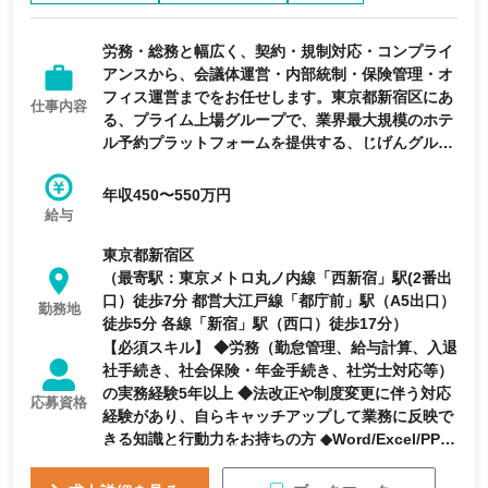
完全週休2日制
年間休日120日以上
労務・総務と幅広く、契約・規制対応・コンプライ
アンスから、会議体運営・内部統制・保険管理・オ
フィス運営までをお任せします。東京都新宿区にあ
仕事内容
る、プライム上場グループで、業界最大規模のホテ
ル予約プラットフォームを提供する、じげんグルー
プの傘下企業の求人です。
年収450〜550万円
給与
東京都新宿区
（最寄駅：東京メトロ丸ノ内線「西新宿」駅(2番出
口）徒歩7分 都営大江戸線「都庁前」駅（A5出口）
勤務地
徒歩5分 各線「新宿」駅（西口）徒歩17分）
【必須スキル】 ◆労務（勤怠管理、給与計算、入退
社手続き、社会保険・年金手続き、社労士対応等）
の実務経験5年以上 ◆法改正や制度変更に伴う対応
応募資格
経験があり、自らキャッチアップして業務に反映で
きる知識と行動力をお持ちの方 ◆Word/Excel/PPT/
スプレッドシートなどの基本的なPC操作スキル
【歓迎スキル】 ◆勤怠管理システムや人事システム