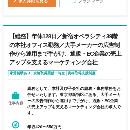
ブックマーク
求人詳細を見る
の導入・運用、または見直しの経験をお持ちの方 ◆
第二種衛生管理者免許をお持ちの方 ◆ビジネスレベ
ルの英会話スキルをお持ちの方 【求める人物像】
◆自発的に課題を発見し、周囲と協力しながらも主
体的に業務を推進できる方 ◆柔軟な発想を持ち、ス
【総務】年休128日／新宿オペラシティ39階
ピード感をもって行動に移せる方 ◆幅広い労務業務
をバランスよく遂行しながら、会社の成長を支える
の本社オフィス勤務／大手メーカーの広告制
意欲のある方
作から運用まで手がけ、通販・EC企業の売上
アップを支えるマーケティング会社
家賃補助あり
資格取得奨励一時金
資格取得支援制度
経験者優遇
完全週休2日制
総務として、本社及び子会社の総務・事務業務をお
任せいたします。東京都新宿区にある、大手メーカ
ーの広告制作から運用まで手がけ、通販・EC企業
仕事内容
の売上アップを支えるマーケティング会社の求人で
す。
年収420〜550万円