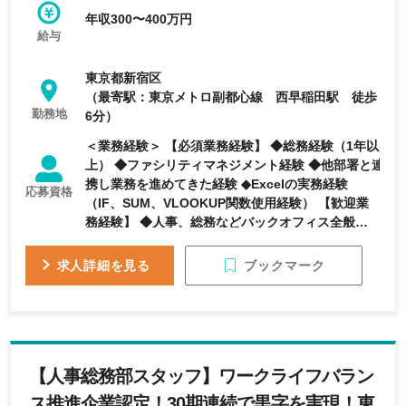
年収300〜400万円
給与
東京都新宿区
（最寄駅：東京メトロ副都心線 西早稲田駅 徒歩
勤務地
6分）
＜業務経験＞ 【必須業務経験】 ◆総務経験（1年以
上） ◆ファシリティマネジメント経験 ◆他部署と連
携し業務を進めてきた経験 ◆Excelの実務経験
応募資格
（IF、SUM、VLOOKUP関数使用経験） 【歓迎業
務経験】 ◆人事、総務などバックオフィス全般に関
わってこられた方 【求める人物像】 ◆主体性を持
って業務に取り組める方 ◆柔軟な志向をお持ちの方
ブックマーク
求人詳細を見る
◆会社のニーズと自身の強みをリンクさせながら、
主体的に仕事に取り組める方
【人事総務部スタッフ】ワークライフバラン
ス推進企業認定！30期連続で黒字を実現！東