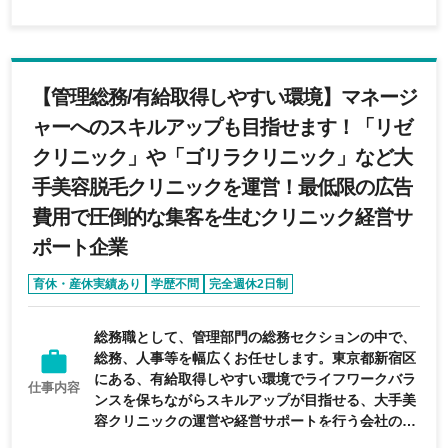
スピタリティ精神をお持ちの方 ◆周りとコミュニケ
ーションをとることが好きな方
【管理総務/有給取得しやすい環境】マネージ
ャーへのスキルアップも目指せます！「リゼ
クリニック」や「ゴリラクリニック」など大
手美容脱毛クリニックを運営！最低限の広告
費用で圧倒的な集客を生むクリニック経営サ
ポート企業
育休・産休実績あり
学歴不問
完全週休2日制
年間休日120日以上
残業少なめ
総務職として、管理部門の総務セクションの中で、
総務、人事等を幅広くお任せします。東京都新宿区
にある、有給取得しやすい環境でライフワークバラ
仕事内容
ンスを保ちながらスキルアップが目指せる、大手美
容クリニックの運営や経営サポートを行う会社の求
人です。