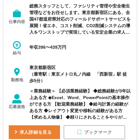
総務スタッフとして、ファシリティ管理や安全衛生
管理などをお任せします。東京都新宿区にある、全
国47都道府県対応のフィールドサポートサービスを
仕事内容
展開！省エネ、コスト削減、CO2削減システムの導
入をワンストップで実現している安定企業の求人で
す。
年収396〜439万円
給与
東京都新宿区
（最寄駅：東京メトロ丸ノ内線 「西新宿」駅 徒
勤務地
歩5分）
＜業務経験＞ 【必須業務経験】 ◆総務経験が3年以
上ある方 ◆Excel、Word、PowerPointの基本操作
ができる方 【歓迎業務経験】 ◆給与計算の経験が
応募資格
ある方 ◆レイアウト変更や移転の経験がある方
【求める人物像】 ◆頼りにされることをやりがいに
感じられる方 ◆責任感を持って業務に取り組める方
◆言われた事だけを行うのではなく、自ら課題や問
ブックマーク
求人詳細を見る
題点を見つけだし解決案を一緒に考えられる方 ◆ホ