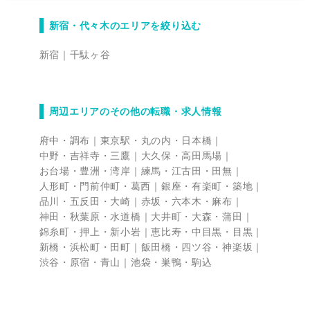
複数のグループ会社とコミュニケーションを取りな
がら進めていく仕事も多くなります。現場を理解
新宿・代々木のエリアを絞り込む
し、現場目線で、でも本社として上場企業グループ
の意識も忘れず、業務を進めていただきたいと思い
新宿
千駄ヶ谷
ます。 〇泥臭い地道な仕事に積極的に取り組んで
いただける方 机上の事務作業だけでなく、時には
重いものを持ち運んだり、汗をオフィスのレイアウ
ト変更をしたり、泥臭い作業も発生します。一緒に
周辺エリアのその他の転職・求人情報
汗を流していただけると嬉しいです。
府中・調布
東京駅・丸の内・日本橋
中野・吉祥寺・三鷹
大久保・高田馬場
お台場・豊洲・湾岸
練馬・江古田・田無
人形町・門前仲町・葛西
銀座・有楽町・築地
品川・五反田・大崎
赤坂・六本木・麻布
神田・秋葉原・水道橋
大井町・大森・蒲田
錦糸町・押上・新小岩
恵比寿・中目黒・目黒
新橋・浜松町・田町
飯田橋・四ツ谷・神楽坂
渋谷・原宿・青山
池袋・巣鴨・駒込