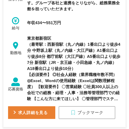
す。グループ各社と連携をとりながら、総務業務全
般を担っていただきます。
年収434〜551万円
給与
東京都新宿区
（最寄駅：西新宿駅（丸ノ内線）1番出口より徒歩4
分 中野坂上駅（丸ノ内線・大江戸線）A1番出口よ
勤務地
り徒歩8分 都庁前駅（大江戸線）A5番出口より徒歩
7分 新宿駅（JR・京王線・小田急線・丸ノ内線）
A18番出口より徒歩10分）
【必須要件】 ◎社会人経験（業界職種年数不問）
◎Excel、Wordの使用経験（Excelは関数理解程
度） 【歓迎要件】 〇営業経験 〇社員300人以上の
応募資格
会社での総務・経理・人事・法務等管理部門での経
験 【こんな方に来てほしい】 〇管理部門でステッ
プアップを目指す方 総務経験は問いませんが、管
理部門でゆくゆくはマネージャーへとステップアッ
ブックマーク
求人詳細を見る
プを目指す方に入社いただきたいと考えています。
〇事業会社とのコミュニケーションを楽しめる方