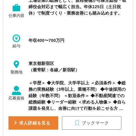
上場企業の総務として、規程整備から株主総会・取
締役会対応まで幅広く担当。年休125日（土日祝
休）で制度づくり・業務改善にも踏み込めます。
仕事内容
年収400〜700万円
給与
東京都新宿区
（最寄駅：各線／新宿駅）
勤務地
＜学歴＞ ◆大学院、大学卒以上 ＜必須条件＞ ◆総
務の実務経験（3年以上、業種不問） ◆中途採用の
経験（年数不問） ＜歓迎条件＞ ◆不動産関連での
応募資格
総務経験 ◆リーダー経験 ＜求める人物像＞ ◆自ら
課題を発見し、改善に向けて行動を起こせる方 ◆社
内外の関係者と良好な関係を構築できる方 ◆実務も
いとわないフットワークの軽い方 ◆社内外の情報に
ブックマーク
求人詳細を見る
敏感な方、人が好きな方