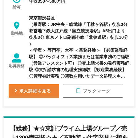
年収350〜500万円
給与
東京都渋谷区
（最寄駅：JR中央・総武線「千駄ヶ谷駅」徒歩3分
都営地下鉄大江戸線「国立競技場駅」A5出口より
勤務地
徒歩3分 東京メトロ副都心線「北参道駅」徒歩10分
）
＜学歴＞ 専門卒、大卒 ＜業務経験＞ 【必須業務経
験】 ◎バックオフィス業務または営業事務のご経験
（営業アシスタント可） ◎売上請求書の発行実務経
応募資格
験 ◎支払請求書の処理実務経験 【歓迎業務経験】
〇管理会計実務 〇関数を用いたデータ処理スキル
〇営業管理にとどまらずバックオフィス全般の経験
＜資格＞ 【歓迎保有資格】 〇日商簿記2級 ＜求め
ブックマーク
求人詳細を見る
る人物像＞ ・人と直接話すことが好きな人 ・最後
までやり抜く粘り強さを持っている人 ・指示を待
つのではなく、主体的に考え、行動に移せる人 ・
トレンドに敏感で常に新しいことにチャレンジして
いる人 ・コミュニケーションを大事にして仕事に
【総務】★☆東証プライム上場グループ／売
取り組む人 ・美容やファッションが好きな方
上1300億円超☆★／不動産・住宅業界に類を