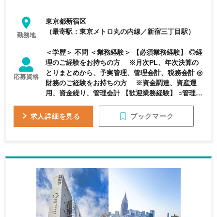
東京都新宿区
（最寄駅：東京メトロ丸の内線／新宿三丁目駅）
勤務地
＜学歴＞ 不問 ＜業務経験＞ 【必須業務経験】 ◎経
理のご経験をお持ちの方 ※月次PL、年次決算の
とりまとめから、予実管理、管理会計、税務会計 ◎
応募資格
財務のご経験をお持ちの方 ※資金調達、資産運
用、資金繰り、管理会計 【歓迎業務経験】 ○管理部
署（総務経理、財務、人事労務等）のマネジメント
のご経験 キャリアパス：全社の総務経理全体を見
ブックマーク
求人詳細を見る
ていける為、裁量が大きく、視野と経験が広がりま
す ＜資格＞ 【必要資格】 ◎日商簿記2級 【歓迎資
格】 ○税理士科目