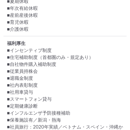
■夏期休暇

■年次有給休暇

■産前産後休暇

■育児休暇

■介護休暇
福利厚生
■インセンティブ制度

■住宅補助制度（首都圏のみ・規定あり）

■自社物件購入補助制度

■従業員持株会

■退職金制度

■社内表彰制度

■社用車貸与

■スマートフォン貸与

■定期健康診断

■インフルエンザ予防接種補助

■保養施設有／新潟・熱海

■社員旅行：2020年実績／ベトナム・スペイン・沖縄か