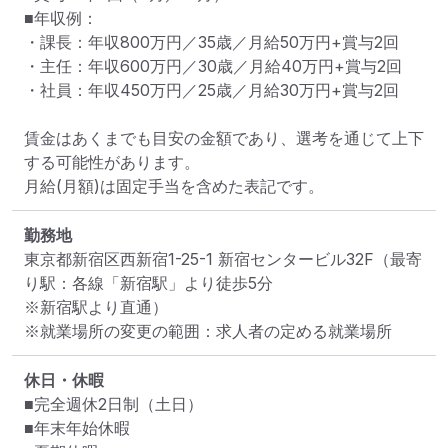
■年収例：

・課長：年収800万円／35歳／月給50万円+賞与2回

・主任：年収600万円／30歳／月給40万円+賞与2回

・社員：年収450万円／25歳／月給30万円+賞与2回

賃金はあくまでも目安の金額であり、選考を通じて上下
する可能性があります。

月給(月額)は固定手当を含めた表記です。
勤務地
東京都新宿区西新宿1-25-1 新宿センタービル32F
（最寄
り駅：各線「新宿駅」より徒歩5分　

※新宿駅より直通）
※就業場所の変更の範囲：求人者の定める就業場所
休日・休暇
■完全週休2日制（土日）

■年末年始休暇
