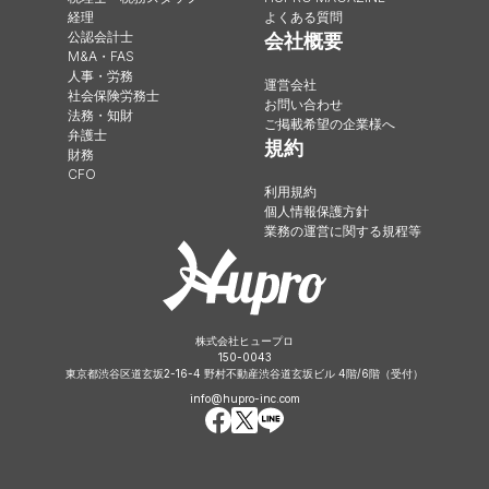
経理
よくある質問
公認会計士
会社概要
M&A・FAS
人事・労務
運営会社
社会保険労務士
お問い合わせ
法務・知財
ご掲載希望の企業様へ
弁護士
規約
財務
CFO
利用規約
個人情報保護方針
業務の運営に関する規程等
株式会社ヒュープロ
150-0043
東京都渋谷区道玄坂2-16-4 野村不動産渋谷道玄坂ビル 4階/6階（受付）
info@hupro-inc.com