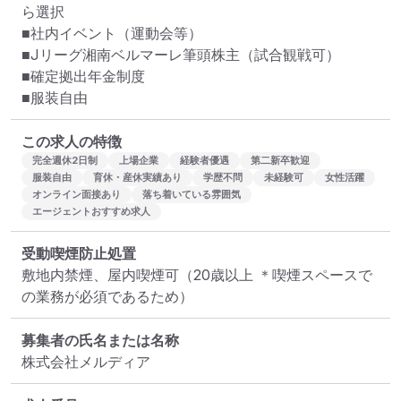
ら選択

■社内イベント（運動会等）

■Jリーグ湘南ベルマーレ筆頭株主（試合観戦可）

■確定拠出年金制度

■服装自由
この求人の特徴
完全週休2日制
上場企業
経験者優遇
第二新卒歓迎
服装自由
育休・産休実績あり
学歴不問
未経験可
女性活躍
オンライン面接あり
落ち着いている雰囲気
エージェントおすすめ求人
受動喫煙防止処置
敷地内禁煙、屋内喫煙可（20歳以上 ＊喫煙スペースで
の業務が必須であるため）
募集者の氏名または名称
株式会社メルディア