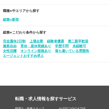
職種×中エリアから探す
総務×新宿
総務
×こだわり条件から探す
完全週休2日制
上場企業
経験者優遇
第二新卒歓迎
服装自由
育休・産休実績あり
学歴不問
未経験可
女性活躍
オンライン面接あり
落ち着いている雰囲気
エージェントおすすめ求人
転職・求人情報を探す
サービス
税理士・税務スタッフ
HUPRO MAGAZINE