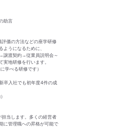
助言

値評価の方法などの座学研修
るようになるために、

→譲渡契約→従業員説明会～
て実地研修を行います。

に学べる研修です）

新卒入社でも初年度4件の成
）

が担当します。多くの経営者
期に管理職への昇格が可能で