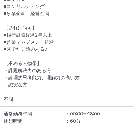
■コンサルティング

■事業企画・経営企画

【あれば尚可】

■銀行融資経験2年以上

■営業マネジメント経験

■秀でた実績のある方

【求める人物像】

・課題解決力のある方

・論理的思考能力、理解力の高い方

・誠実な方
不問
通常勤務時間
：
09:00
〜
18:00
休憩時間
：
60
分