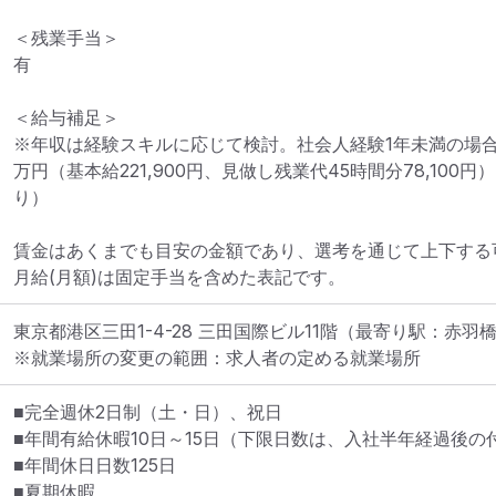
＜残業手当＞

有

＜給与補足＞

※年収は経験スキルに応じて検討。社会人経験1年未満の場合
万円（基本給221,900円、見做し残業代45時間分78,10
り）

賃金はあくまでも目安の金額であり、選考を通じて上下する可
月給(月額)は固定手当を含めた表記です。
東京都港区三田1-4-28 三田国際ビル11階
（最寄り駅：赤羽
※就業場所の変更の範囲：求人者の定める就業場所
■完全週休2日制（土・日）、祝日

■年間有給休暇10日～15日（下限日数は、入社半年経過後の
■年間休日日数125日

■夏期休暇
