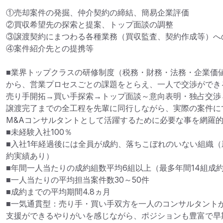
①売却案件の発掘、仲介契約の締結、簡易企業評価

②買収希望先の探索と提案、トップ面談の調整

③譲渡契約にまつわる各種業務（買収監査、契約作成等）への
④案件紹介先との提携等

■業界トップクラスの研修制度（税務・財務・法務・企業価
から、営業プロセスごとの課題をとらえ、一人で交渉ができ
売り手開拓→買い手探索→トップ面談～意向表明・独占交渉
譲渡完了までの全工程を先輩に同行しながら、実際の案件に
M&Aコンサルタントとして活躍するために必要な事を網羅的
■未経験入社100％

■入社1年経過後には全員が成約、落ちこぼれのいない組織（
約実績あり）

■年間一人当たりの成約組数平均6組以上（最多年間14組成約
■一人当たりの平均担当案件数30～50件

■成約までの平均期間4.8ヵ月

■一気通貫型：売り手・買い手双方を一人のコンサルタント
支援ができるやりがいを感じながら、ポジションも豊富で早