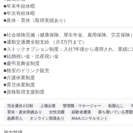
■年末年始休暇

■年次有給休暇

■産休・育休（取得実績あり）
■社会保険完備（健康保険、厚生年金、雇用保険、労災保険）
■通勤交通費全額支給 （月3万円まで）

■ストックオプション制度：入社1年後から適用され、業績に
■結婚祝い金・出産祝い金

■慶弔見舞金制度

■格安のドリンク販売

■介護休業制度

■育児休業制度

■資格取得支援制度
完全週休2日制
上場企業
管理職・マネージャー
転勤なし
育休・産休実績あり
女性活躍
経験者優遇
落ち着いている雰囲
急募求人
オンライン面接あり
M&Aコンサルタント
屋内禁煙