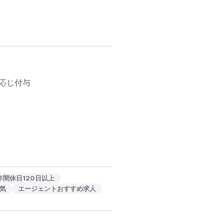


応じ付与

年間休日120日以上
気
エージェントおすすめ求人