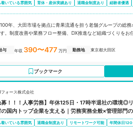
ち着いている雰囲気
育休・産休実績あり
退職金制度あり
経験者優遇
100年、大田市場を拠点に青果流通を担う老舗グループの総務
す。制度改善や業務フロー整備、DX推進など組織づくりをお
390〜477
給与
勤務地
東京都大田区
年収
万円
ブックマーク
MIフォース株式会社
急募！！！人事労務】年休125日・17時半退社の環境◎リ
材の国内トップ企業を支える｜労務実務全般×管理部門
ち着いている雰囲気
退職金制度あり
リモートワーク可能
年間休日12