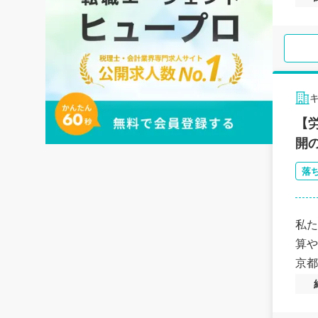
で裁
積み
【
開
落
私た
算や
京都