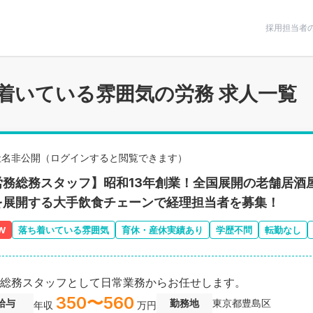
条件で絞りこむ
採用担当者
着いている雰囲気の労務 求人一覧
社名非公開（ログインすると閲覧できます）
労務総務スタッフ】昭和13年創業！全国展開の老舗居酒
を展開する大手飲食チェーンで経理担当者を募集！
W
落ち着いている雰囲気
育休・産休実績あり
学歴不問
転勤なし
総務スタッフとして日常業務からお任せします。
350〜560
給与
勤務地
東京都豊島区
年収
万円