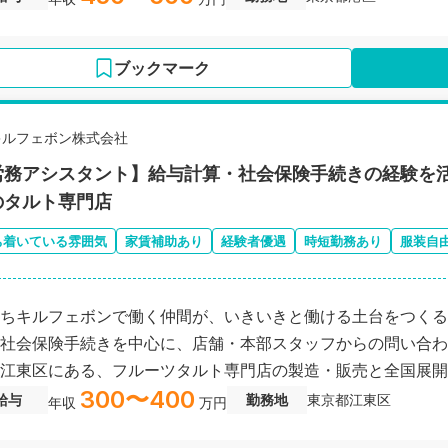
量を持って任され、労務のプロフェッショナルとして着実にキ
上げられるポジションです
ブックマーク
キルフェボン株式会社
労務アシスタント】給与計算・社会保険手続きの経験を活
のタルト専門店
ち着いている雰囲気
家賃補助あり
経験者優遇
時短勤務あり
服装自
ちキルフェボンで働く仲間が、いきいきと働ける土台をつくる
社会保険手続きを中心に、店舗・本部スタッフからの問い合わ
江東区にある、フルーツタルト専門店の製造・販売と全国展開
300〜400
給与
勤務地
東京都江東区
年収
万円