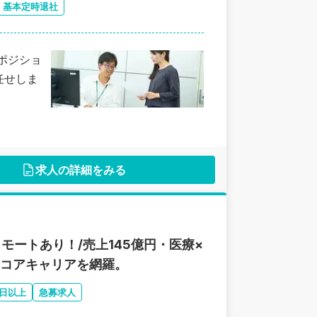
基本定時退社
ポジショ
任せしま
求人の詳細をみる
モートあり！/売上145億円・医療×
のコアキャリアを網羅。
0日以上
急募求人