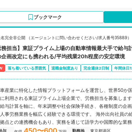
ブックマーク
社名完全非公開 （エージェントに問い合わせください/求人番号35889）
労務担当】東証プライム上場の自動車情報最大手で給与計
の企画改定にも携われる/平均残業20h程度の安定環境
W
落ち着いている雰囲気
退職金制度あり
完全週休2日制
年間休日1
車産業に特化した情報プラットフォームを運営し、世界50か国4
に利用される東証プライム上場企業で、労務担当を募集します
給与計算を軸に、年末調整や社会保険手続き、各種制度の企画
人事労務業務を幅広く経験できる環境です。 海外出向社員の
拠点との連携機会もあり、実務を通じて語学力や国際的な業務
450〜600
と身につきます。 少数精鋭の組織だからこそ、勤怠管理から
給与
勤務地
東京都港区
年収
万円