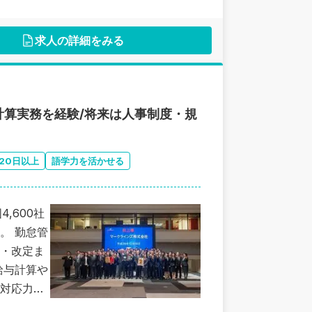
求人の詳細をみる
算実務を経験/将来は人事制度・規
20日以上
語学力を活かせる
,600社
。 勤怠管
・改定ま
給与計算や
対応力も
制度企画ま