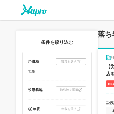
落ち
条件を絞り込む
職種
職種を選択
【
労務
店
NE
勤務地
勤務地を選択
労務
年収
年収を選択