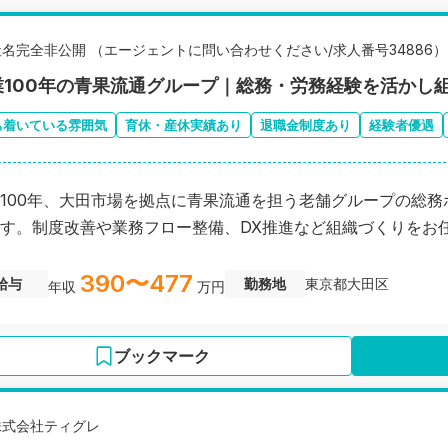
社名完全非公開 （エージェントに問い合わせください/求人番号34886）
業100年の青果流通グループ｜総務・労務経験を活かし
ち着いている雰囲気
育休・産休実績あり
退職金制度あり
経験者優遇
100年、大田市場を拠点に青果流通を担う老舗グループの総務
す。制度改善や業務フロー整備、DX推進など組織づくりをお
390〜477
給与
勤務地
東京都大田区
年収
万円
ブックマーク
株式会社ティグレ