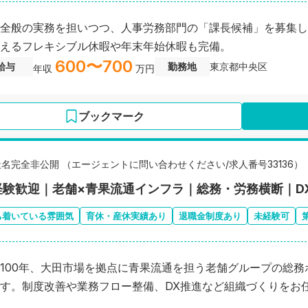
全般の実務を担いつつ、人事労務部門の「課長候補」を募集しま
えるフレキシブル休暇や年末年始休暇も完備。
600〜700
給与
勤務地
東京都中央区
年収
万円
ブックマーク
社名完全非公開 （エージェントに問い合わせください/求人番号33136）
経験歓迎｜老舗×青果流通インフラ｜総務・労務横断｜D
ち着いている雰囲気
育休・産休実績あり
退職金制度あり
未経験可
100年、大田市場を拠点に青果流通を担う老舗グループの総務
す。制度改善や業務フロー整備、DX推進など組織づくりをお