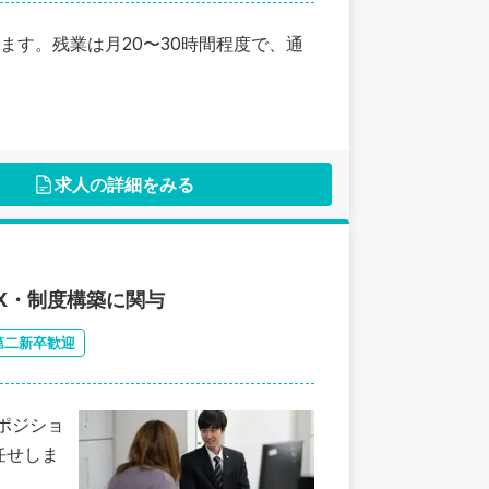
す。残業は月20〜30時間程度で、通
求人の詳細をみる
X・制度構築に関与
第二新卒歓迎
ポジショ
任せしま