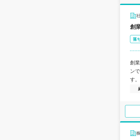
創
落
創業
ンで
す。