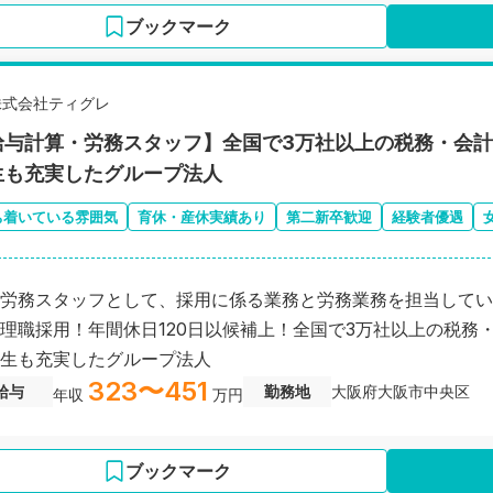
ブックマーク
株式会社ティグレ
給与計算・労務スタッフ】全国で3万社以上の税務・会
生も充実したグループ法人
ち着いている雰囲気
育休・産休実績あり
第二新卒歓迎
経験者優遇
労務スタッフとして、採用に係る業務と労務業務を担当してい
理職採用！年間休日120日以候補上！全国で3万社以上の税務
生も充実したグループ法人
323〜451
給与
勤務地
大阪府大阪市中央区
年収
万円
ブックマーク