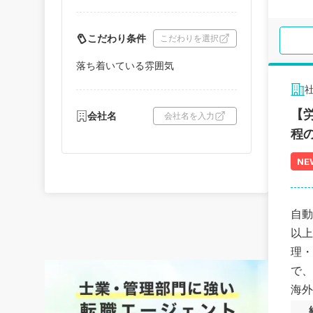
こだわり条件
こだわりを選択
落ち着いている雰囲気
【
会社名
会社名を入力
程
NE
自動
以上
理・
で、
海外
自然