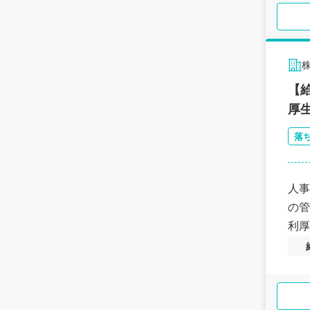
【
厚
落
人事
の管
利厚