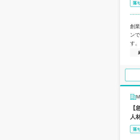
落
創業
ンで
す。
【
人
落