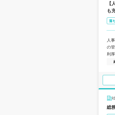
【
も
落
人事
の管
利厚
総