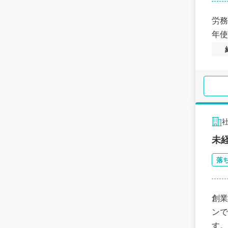
労務
年使
未
落
創業
ンで
す。