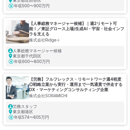
東京都世田谷区
年収
500〜900万円
【人事総務マネージャー候補】｜週2リモート可
能！／東証グロース上場/生成AI・宇宙・社会インフ
ラを支える
株式会社Ridge-i
人事総務マネージャー候補
東京都千代田区
年収
600〜800万円
【労務】フルフレックス・リモートワーク週4程度
◎戦略立案から実行・運用まで一気通貫で伴走する
DX・マーケティングコンサルティング企業
株式会社SORAMICHI
労務スタッフ
東京都港区
年収
574〜805万円