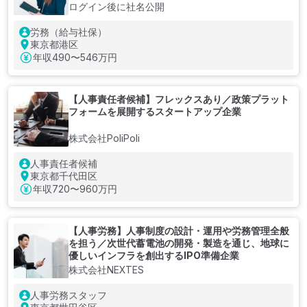
業
ログイン後に社名公開
労務（給与社保）
東京都港区
年収
490〜546万円
【人事責任者候補】フレックスあり／政策プラット
フォームを展開するスタートアップ企業
株式会社PoliPoli
人事責任者候補
東京都千代田区
年収
720〜960万円
【人事労務】人事制度の設計・運用や労務管理全般
を担う／次世代蓄電池の開発・製造を通じ、地球に
優しいインフラを創出するIPO準備企業
株式会社NEXTES
人事労務スタッフ