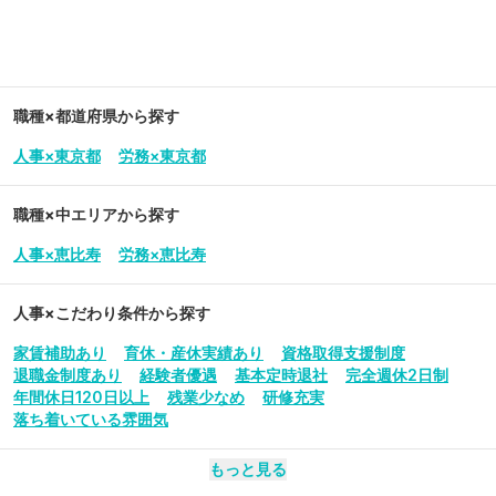
職種×都道府県から探す
人事×東京都
労務×東京都
職種×中エリアから探す
人事×恵比寿
労務×恵比寿
人事
×こだわり条件から探す
家賃補助あり
育休・産休実績あり
資格取得支援制度
退職金制度あり
経験者優遇
基本定時退社
完全週休2日制
年間休日120日以上
残業少なめ
研修充実
落ち着いている雰囲気
もっと見る