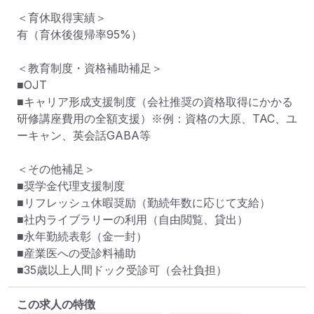
＜育休取得実績＞

有（育休後復帰率95%）

＜教育制度・資格補助補足＞

■OJT

■キャリア形成支援制度（会社推奨の資格取得にかかる
研修講座費用の全額支援）※例：資格の大原、TAC、ユ
ーキャン、英会話GABA等

＜その他補足＞

■奨学金代理支援制度

■リフレッシュ休暇奨励（勤続年数に応じて支給）

■社内ライブラリーの利用（自由閲覧、貸出）

■永年勤続表彰（金一封）

■産業医への受診料補助

■35歳以上人間ドック受診可（会社負担）
この求人の特徴