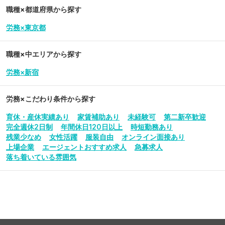
職種×都道府県から探す
労務×東京都
職種×中エリアから探す
労務×新宿
労務
×こだわり条件から探す
育休・産休実績あり
家賃補助あり
未経験可
第二新卒歓迎
完全週休2日制
年間休日120日以上
時短勤務あり
残業少なめ
女性活躍
服装自由
オンライン面接あり
上場企業
エージェントおすすめ求人
急募求人
落ち着いている雰囲気