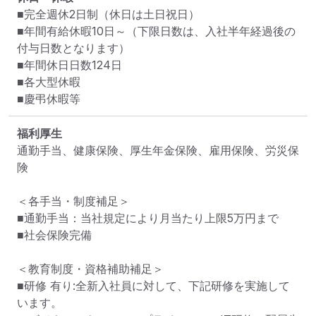
■完全週休2日制（休日は土日祝日）

■年間有給休暇10日～（下限日数は、入社半年経過後の
付与日数となります）

■年間休日日数124日

■各大型休暇

■慶弔休暇等
福利厚生
通勤手当、健康保険、厚生年金保険、雇用保険、労災保
険

＜各手当・制度補足＞

■通勤手当：当社規定により月当たり上限5万円まで

■社会保険完備

＜教育制度・資格補助補足＞

■研修 有り:全新入社員に対して、下記研修を実施して
います。
