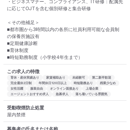
・ビジネスマナー、コンプライアンス、IT研修：配属先
に応じてOJTを含む個別研修と集合研修

＜その他補足＞

■都市圏から3時間以内の各所に社員利用可能な会員制
の保養所施設有

■定期健康診断

■育休制度

■時短勤務制度（小学校4年生まで）
この求人の特徴
育休・産休実績あり
家賃補助あり
未経験可
第二新卒歓迎
完全週休2日制
年間休日120日以上
時短勤務あり
残業少なめ
女性活躍
服装自由
オンライン面接あり
上場企業
エージェントおすすめ求人
急募求人
落ち着いている雰囲気
受動喫煙防止処置
屋内禁煙
募集者の氏名または名称