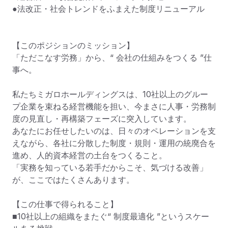
●法改正・社会トレンドをふまえた制度リニューアル

【このポジションのミッション】

「ただこなす労務」から、“ 会社の仕組みをつくる ”仕
事へ。

私たちミガロホールディングスは、10社以上のグルー
プ企業を束ねる経営機能を担い、今まさに人事・労務制
度の見直し・再構築フェーズに突入しています。

あなたにお任せしたいのは、日々のオペレーションを支
えながら、各社に分散した制度・規則・運用の統廃合を
進め、人的資本経営の土台をつくること。

「実務を知っている若手だからこそ、気づける改善」
が、ここではたくさんあります。

【この仕事で得られること】

■10社以上の組織をまたぐ“ 制度最適化 ”というスケー