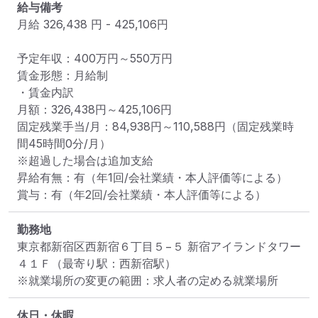
給与備考
月給 326,438 円 - 425,106円

予定年収：400万円～550万円

賃金形態：月給制

・賃金内訳

月額：326,438円～425,106円

固定残業手当/月：84,938円～110,588円（固定残業時
間45時間0分/月）

※超過した場合は追加支給

昇給有無：有（年1回/会社業績・本人評価等による）

賞与：有（年2回/会社業績・本人評価等による）
勤務地
東京都新宿区西新宿６丁目５−５ 新宿アイランドタワー 
４１Ｆ
（最寄り駅：西新宿駅）
※就業場所の変更の範囲：求人者の定める就業場所
休日・休暇