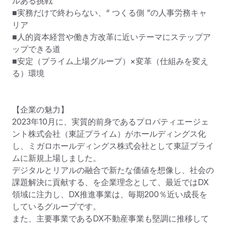
ルある挑戦

■実務だけで終わらない、“ つくる側 ”の人事労務キャ
リア

■人的資本経営や働き方改革に近いテーマにステップア
ップできる道

■安定（プライム上場グループ）×変革（仕組みを変え
る）環境

【企業の魅力】

2023年10⽉に、実質的前⾝であるプロパティエージェ
ント株式会社（東証プライム）がホールディングス化
し、ミガロホールディングス株式会社として東証プライ
ムに新規上場しました。

デジタルとリアルの融合で新たな価値を想像し、社会の
課題解決に貢献する、を企業理念として、最近ではDX
領域に注力し、DX推進事業は、毎期200％近い成長を
しているグループです。

また、主要事業であるDX不動産事業も堅調に推移して