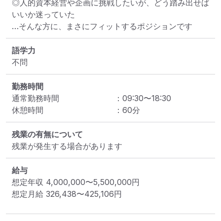
◎人的資本経営や企画に挑戦したいが、どう踏み出せば
いいか迷っていた

…そんな方に、まさにフィットするポジションです
語学力
不問
勤務時間
通常勤務時間
：
09:30
〜
18:30
休憩時間
：
60
分
残業の有無について
残業が発生する場合があります
給与
想定年収
4,000,000
〜
5,500,000
円
想定月給
326,438
〜
425,106
円