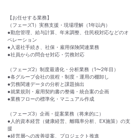
【お任せする業務】

（フェーズ1）実務支援・現場理解（1年以内）

●勤怠管理、給与計算、年末調整、住民税対応などのオ
ペレーション

●入退社手続き、社保・雇用保険関連業務

●社員からの問合せ対応・労務対応

（フェーズ2）制度最適化・分析業務（1〜2年目）

●各グループ会社の規程・制度・運用の棚卸し

●労務関連データの分析と課題抽出

●就業規則・雇用契約書の整備・統合案の企画

●業務フローの標準化・マニュアル作成

（フェーズ3）企画・提案業務（将来的に）

●人的資本経営（健康経営、離職率分析、EX施策）の支
援

●経営層への改善提案、プロジェクト推進
