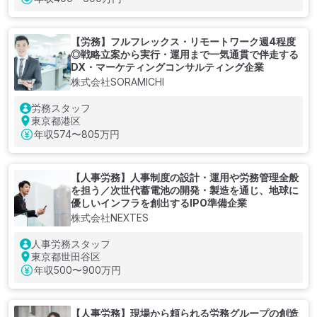
【労務】フルフレックス・リモートワーク週4程度
◎戦略立案から実行・運用まで一気通貫で伴走する
DX・マーケティングコンサルティング企業
株式会社SORAMICHI
労務スタッフ
東京都港区
年収
574〜805万円
【人事労務】人事制度の設計・運用や労務管理全般
を担う／次世代蓄電池の開発・製造を通じ、地球に
優しいインフラを創出するIPO準備企業
株式会社NEXTES
人事労務スタッフ
東京都世田谷区
年収
500〜900万円
【人事労務】現場から頼られる労務グループの創造